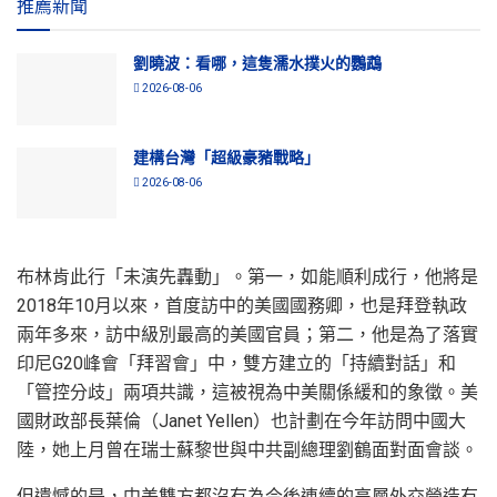
推薦新聞
劉曉波：看哪，這隻濡水撲火的鸚鵡
2026-08-06
建構台灣「超級豪豬戰略」
2026-08-06
布林肯此行「未演先轟動」。第一，如能順利成行，他將是
2018年10月以來，首度訪中的美國國務卿，也是拜登執政
兩年多來，訪中級別最高的美國官員；第二，他是為了落實
印尼G20峰會「拜習會」中，雙方建立的「持續對話」和
「管控分歧」兩項共識，這被視為中美關係緩和的象徵。美
國財政部長葉倫（Janet Yellen）也計劃在今年訪問中國大
陸，她上月曾在瑞士蘇黎世與中共副總理劉鶴面對面會談。
但遺憾的是，中美雙方都沒有為今後連續的高層外交營造有