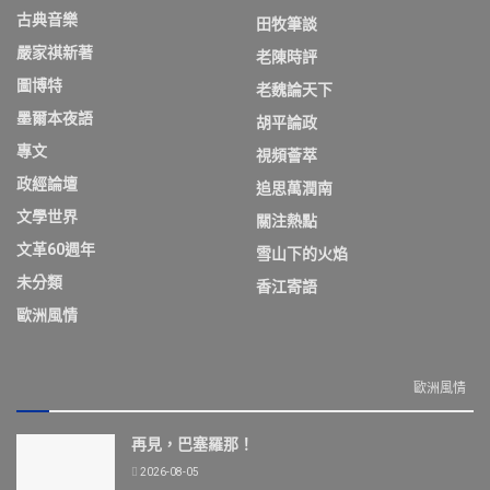
古典音樂
田牧筆談
嚴家祺新著
老陳時評
圖博特
老魏論天下
墨爾本夜語
胡平論政
專文
視頻薈萃
政經論壇
追思萬潤南
文學世界
關注熱點
文革60週年
雪山下的火焰
未分類
香江寄語
歐洲風情
歐洲風情
再見，巴塞羅那！
2026-08-05