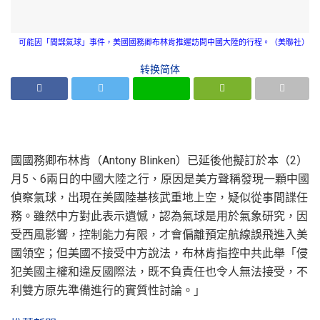
可能因「間諜氣球」事件，美國國務卿布林肯推遲訪問中國大陸的行程。（美聯社）
转换简体
國國務卿布林肯（Antony Blinken）已延後他擬訂於本（2）
月5、6兩日的中國大陸之行，原因是美方聲稱發現一顆中國
偵察氣球，出現在美國陸基核武重地上空，疑似從事間諜任
務。雖然中方對此表示遺憾，認為氣球是用於氣象研究，因
受西風影響，控制能力有限，才會偏離預定航線誤飛進入美
國領空；但美國不接受中方說法，布林肯指控中共此舉「侵
犯美國主權和違反國際法，既不負責任也令人無法接受，不
利雙方原先準備進行的實質性討論。」