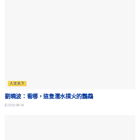
人文天下
劉曉波：看哪，這隻濡水撲火的鸚鵡
2026-08-06