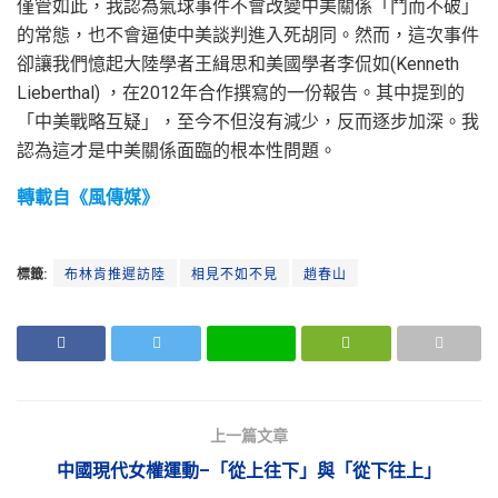
僅管如此，我認為氣球事件不會改變中美關係「鬥而不破」
的常態，也不會逼使中美談判進入死胡同。然而，這次事件
卻讓我們憶起大陸學者王緝思和美國學者李侃如(Kenneth
Lieberthal) ，在2012年合作撰寫的一份報告。其中提到的
「中美戰略互疑」，至今不但沒有減少，反而逐步加深。我
認為這才是中美關係面臨的根本性問題。
轉載自《風傳媒》
標籤:
布林肯推遲訪陸
相見不如不見
趙春山
上一篇文章
中國現代女權運動–「從上往下」與「從下往上」