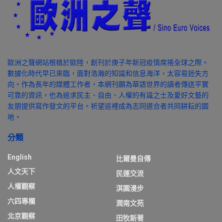
歐洲之聲網站根植於歐陸，創刊於庚子年新冠疫情席捲全球之際。
數據化時代早已來臨，面對浩瀚的知識和信息海洋，太容易迷失方
向。作為長年的媒體工作者，本網刊願為華語世界的讀者傳送平實
可靠的資訊，也為追求民主、自由、人權的有識之士及愛好文藝的
友朋提供寫作發文的平台。祈望這裡成為志同道合者共同耕耘的園
地。
分類
English
比爾曼自傳
人文天下
民運交流
人權觀察
淇園漫步
六四專欄
潤南文苑
北京觀察
田牧新著