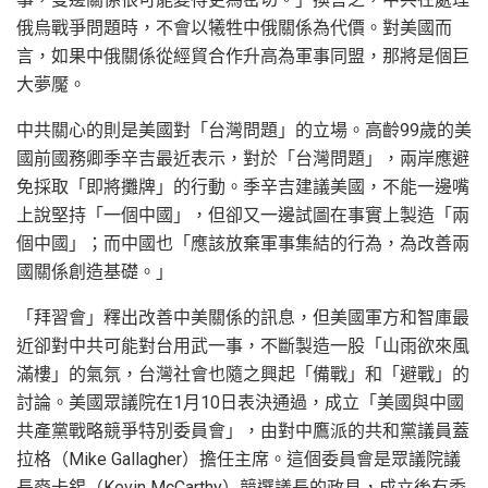
俄烏戰爭問題時，不會以犧牲中俄關係為代價。對美國而
言，如果中俄關係從經貿合作升高為軍事同盟，那將是個巨
大夢魘。
中共關心的則是美國對「台灣問題」的立場。高齡99歲的美
國前國務卿季辛吉最近表示，對於「台灣問題」，兩岸應避
免採取「即將攤牌」的行動。季辛吉建議美國，不能一邊嘴
上說堅持「一個中國」，但卻又一邊試圖在事實上製造「兩
個中國」；而中國也「應該放棄軍事集結的行為，為改善兩
國關係創造基礎。」
「拜習會」釋出改善中美關係的訊息，但美國軍方和智庫最
近卻對中共可能對台用武一事，不斷製造一股「山雨欲來風
滿樓」的氣氛，台灣社會也隨之興起「備戰」和「避戰」的
討論。美國眾議院在1月10日表決通過，成立「美國與中國
共產黨戰略競爭特別委員會」，由對中鷹派的共和黨議員蓋
拉格（Mike Gallagher）擔任主席。這個委員會是眾議院議
長麥卡錫（Kevin McCarthy）競選議長的政見，成立後有委