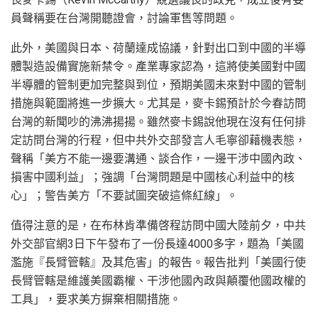
員聲稱要在台灣開聽證會，討論軍售等問題。
此外，美國與日本、荷蘭達成協議，針對出口到中國的半導
體製造設備實施新禁令。產業專家認為，這將使美國對中國
半導體的管制更加完整與到位，預期美國未來對中國的管制
措施與範圍將進一步擴大。尤其是，麥卡錫預計於今春訪問
台灣的新聞吵的沸沸揚揚。雖然麥卡錫說他現在沒有任何排
定訪問台灣的行程，但中共外交部發言人毛寧卻藉機表態，
聲稱「美方不能一邊要溝通、談合作，一邊干涉中國內政、
損害中國利益」；強調「台灣問題是中國核心利益中的核
心」；警告美方「不要試圖突破這條紅線」。
值得注意的是，在布林肯準備啓程訪問中國大陸前夕，中共
外交部官網3日下午發布了一份長達4000多字，題為「美國
濫施『長臂管轄』及其危害」的報告。報告批判「美國行使
長臂管轄是維護美國霸權、干涉他國內政與顛覆他國政權的
工具」，要求美方摒棄相關措施。