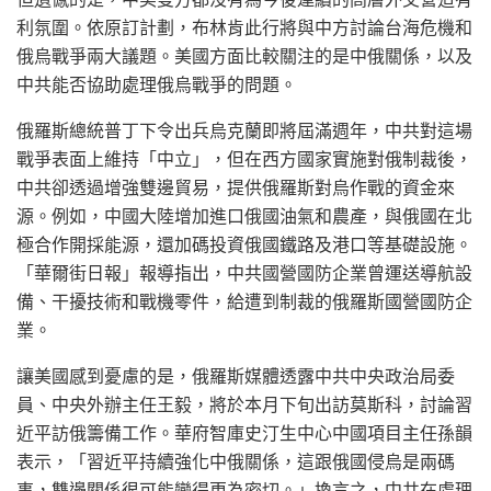
利氛圍。依原訂計劃，布林肯此行將與中方討論台海危機和
俄烏戰爭兩大議題。美國方面比較關注的是中俄關係，以及
中共能否協助處理俄烏戰爭的問題。
俄羅斯總統普丁下令出兵烏克蘭即將屆滿週年，中共對這場
戰爭表面上維持「中立」，但在西方國家實施對俄制裁後，
中共卻透過增強雙邊貿易，提供俄羅斯對烏作戰的資金來
源。例如，中國大陸增加進口俄國油氣和農產，與俄國在北
極合作開採能源，還加碼投資俄國鐵路及港口等基礎設施。
「華爾街日報」報導指出，中共國營國防企業曾運送導航設
備、干擾技術和戰機零件，給遭到制裁的俄羅斯國營國防企
業。
讓美國感到憂慮的是，俄羅斯媒體透露中共中央政治局委
員、中央外辦主任王毅，將於本月下旬出訪莫斯科，討論習
近平訪俄籌備工作。華府智庫史汀生中心中國項目主任孫韻
表示，「習近平持續強化中俄關係，這跟俄國侵烏是兩碼
事，雙邊關係很可能變得更為密切。」換言之，中共在處理