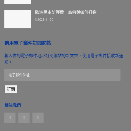
歐洲民主防護盾 為何與如何打造
2025-11-20
適用電子郵件訂閱網站
輸入你的電子郵件地址訂閱網站的新文章，使用電子郵件接收新通
知。
電
子
郵
訂閱
件
位
址
關注我們