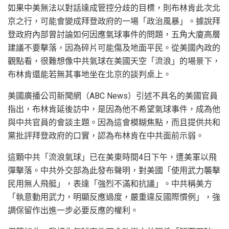
如果中美無法以對話達成管控分歧的目標，則布林肯此次北
京之行，可能會變成拜登政府的一場「政治風暴」。據說拜
登政府內部曾討論如何因應氣球事件的問題，五角大廈高層
建議不要擊落，因為碎片可能傷及地面平民。從美國內政的
觀點看，很難想像中共氣球在美國天空「流浪」的場景下，
布林肯還能若無其事地坐在北京的談判桌上。
美國廣播公司新聞網（ABC News）引述不具名的美國官員
指出，布林肯延後訪中，是因為他不希望氣球事件，成為他
與中共官員的會談主題。因為這會模糊焦點，而且提供共和
黨批評拜登政府的口實，認為布林肯在中共面前示弱。
這顆中共「流浪氣球」已在美東時間4日下午，遭美軍以飛
彈擊落。中共外交部為此發布聲明，對美國「使用武力襲擊
民用無人飛艇」，表達「強烈不滿和抗議」。中共稱美方
「執意動用武力，明顯反應過度，嚴重違反國際慣例」，強
調保留作出進一步必要反應的權利。