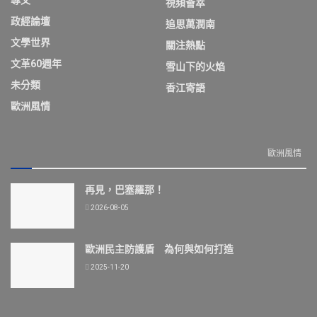
視頻薈萃
政經論壇
追思萬潤南
文學世界
關注熱點
文革60週年
雪山下的火焰
未分類
香江寄語
歐洲風情
歐洲風情
再見，巴塞羅那！
2026-08-05
歐洲民主防護盾 為何與如何打造
2025-11-20