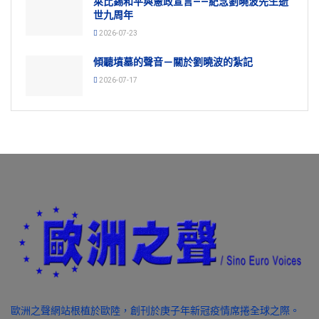
萊比錫和平與憲政宣言——紀念劉曉波先生逝
世九周年
2026-07-23
傾聽墳墓的聲音－關於劉曉波的紮記
2026-07-17
歐洲之聲網站根植於歐陸，創刊於庚子年新冠疫情席捲全球之際。