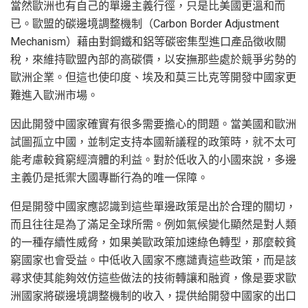
當然歐洲也有自己的單邊主義行徑，只是比美國更溫和而
已。歐盟的碳邊境調整機制（Carbon Border Adjustment
Mechanism）藉由對鋼鐵和鋁等碳密集型進口產品徵收關
稅，來維持歐盟內部的高碳價，以安撫那些處於競爭劣勢的
歐洲企業。但這也使印度、埃及和莫三比克等開發中國家更
難進入歐洲市場。
因此開發中國家確實有很多需要擔心的問題。當美國和歐洲
試圖孤立中國，並制定支持本國新議程的政策時，就不太可
能考慮較貧窮經濟體的利益。對於低收入的小國來說，多邊
主義仍是抵禦大國專斷行為的唯一保障。
但是開發中國家應認識到這些單邊政策是出於合理的關切，
而且往往是為了滿足全球所需。例如氣候變化顯然是對人類
的一種存續性威脅，如果美歐政策加速綠色轉型，那麼較貧
窮國家也會受益。中低收入國家不應譴責這些政策，而是該
尋求使其能夠效仿這些做法的技術轉讓和融資，像是要求歐
洲國家將碳邊境調整機制的收入，提供給開發中國家的出口