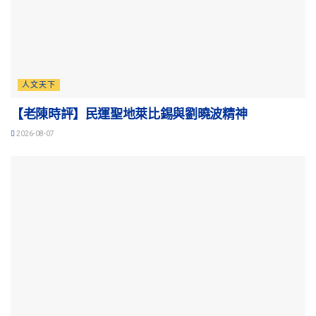
人文天下
【老陳時評】民運聖地萊比錫與劉曉波精神
2026-08-07