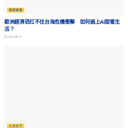
政經論壇
歐洲經濟恐扛不住台海危機衝擊 如何過上AI甜蜜生
活？
2026-08-07
人文天下