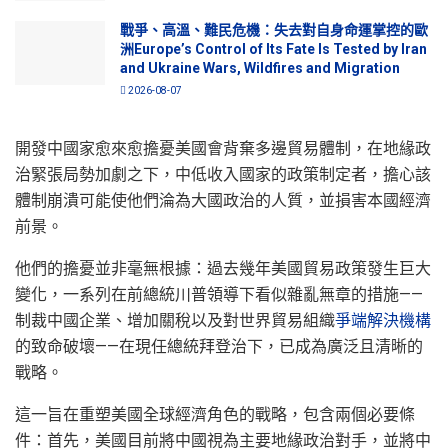
戰爭、高溫、難民危機：失去對自身命運掌控的歐
洲Europe’s Control of Its Fate Is Tested by Iran
and Ukraine Wars, Wildfires and Migration
2026-08-07
開發中國家愈來愈擔憂美國會背棄多邊貿易體制，在地緣政
治緊張局勢加劇之下，中低收入國家的政策制定者，擔心該
體制崩潰可能使他們淪為大國政治的人質，並損害本國經濟
前景。
他們的擔憂並非毫無根據：過去幾年美國貿易政策發生巨大
變化，一系列在前總統川普領導下看似雜亂無章的措施——
制裁中國企業、增加關稅以及對世界貿易組織
爭端解決機構
的致命破壞——在現任總統拜登治下，已成為廣泛且清晰的
戰略。
這一旨在重塑美國全球經濟角色的戰略，包含兩個必要條
件：首先，美國目前將中國視為主要地緣政治對手，並將中