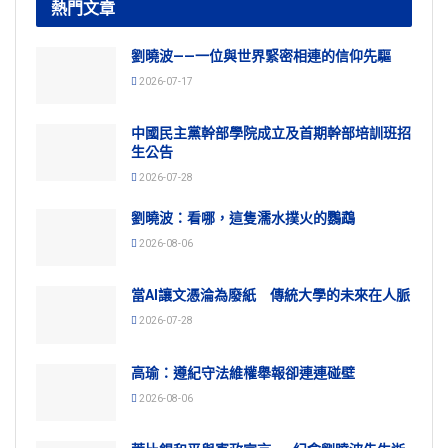
熱門文章
劉曉波——一位與世界緊密相連的信仰先驅
2026-07-17
中國民主黨幹部學院成立及首期幹部培訓班招
生公告
2026-07-28
劉曉波：看哪，這隻濡水撲火的鸚鵡
2026-08-06
當AI讓文憑淪為廢紙 傳統大學的未來在人脈
2026-07-28
高瑜：遵紀守法維權舉報卻連連碰壁
2026-08-06