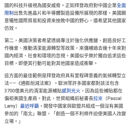
國的科技升級視為國安威脅。正如拜登政府對中國企業
全面
限制
出售先進晶片和半導體製造設備所展現的那樣，美國願
意犧牲國際貿易和投資來挫敗中國的野心，還希望其他國家
仿效。
第二，美國決策者希望透過專注於強化供應鏈、創造良好工
作機會、推動清潔能源轉型等政策，來彌補過去幾十年來對
國內經濟、社會和環境的忽視。美國似乎樂於獨自追求這些
目標，即便其行動可能對其他國家造成衝擊。
這方面的最佳範例是拜登政府具有里程碑意義的氣候轉型立
法——《通膨削減法案》。歐洲等許多國家都對該法包含
3700億美元的清潔能源補貼
感到光火
，因為這些補貼都在
偏袒美國生產商。對此，世貿組織前秘書長
拉米
（Pascal
Lamy）
最近呼籲
，開發中國家與歐盟共組成一個沒有美國
參加的「南北」聯盟，「創造一個不利條件迫使美國人改變
立場。」