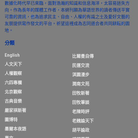
數據化時代早已來臨，面對浩瀚的知識和信息海洋，太容易迷失方
向。作為長年的媒體工作者，本網刊願為華語世界的讀者傳送平實
可靠的資訊，也為追求民主、自由、人權的有識之士及愛好文藝的
友朋提供寫作發文的平台。祈望這裡成為志同道合者共同耕耘的園
地。
分類
English
比爾曼自傳
人文天下
民運交流
人權觀察
淇園漫步
六四專欄
潤南文苑
北京觀察
田牧新著
古典音樂
田牧筆談
嚴家祺新著
老陳時評
圖博特
老魏論天下
墨爾本夜語
胡平論政
專文