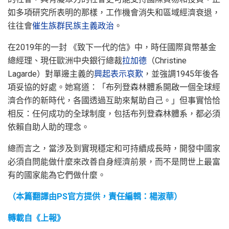
如多項研究所表明的那樣，工作機會消失和區域經濟衰退，
往往會
催生族群民族主義政治
。
在2019年的一封 《致下一代的信》中，時任國際貨幣基金
總經理、現任歐洲中央銀行總裁
拉加德
（Christine
Lagarde）對單邊主義的
興起表示哀歎
，並強調1945年後各
項妥協的好處。她寫道：「布列登森林體系開啟一個全球經
濟合作的新時代，各國透過互助來幫助自己。」但事實恰恰
相反：任何成功的全球制度，包括布列登森林體系，都必須
依賴自助人助的理念。
總而言之，當涉及到實現穩定和可持續成長時，開發中國家
必須自問能做什麼來改善自身經濟前景，而不是問世上最富
有的國家能為它們做什麼。
（本篇翻譯由PS官方提供，責任編輯：楊淑華）
轉載自《上報》