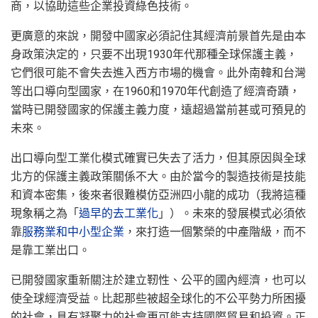
商，以協助這些企業投資綠色技術。
更廣意的來說，開發中國家必須記住其經濟前景首先是由本
身政策決定的，只要不出現1930年代那種全球保護主義，
它們很可能不會失去進入西方市場的機會。此外南韓和台灣
等出口導向型國家，在1960和1970年代創造了經濟奇蹟，
當時已開發國家的保護主義力度，遠超過當前甚或可預見的
未來。
出口導向型工業化模式確實已失去了活力，但其原因與全球
北方的保護主義政策關係不大。由於當今的製造技術是技能
和資本密集，後來者很難模仿亞洲四小龍的成功（我將這種
現象稱之為「
過早的去工業化
」）。未來的發展模式必須依
靠
服務業和中小型企業
，來打造一個繁榮的中產階級，而不
是靠工業出口。
已開發國家重新關注於建立靭性、公平的國內經濟，也可以
使全球經濟受益。比起那些被超全球化的不公平勢力所困擾
的社會，具有凝聚力的社會更可能支持國際貿易和投資。正