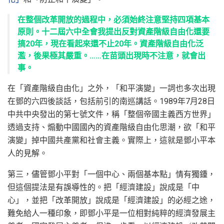
在整個改革開放的過程中，必須始終注意堅持四項基本
原則。十二屆六中全會我提出反對資產階級自由化還要
搞20年，現在看起來還不止20年。資產階級自由化泛
濫，後果極其嚴重。……在苗頭出現時不注意，就會出
事。
在「資產階級自由化」之外，「和平演變」一詞也多次出現
在鄧的六四後談話，包括前引的南巡講話。1989年7月28日
中共中央發出的第七號文件，稱「整個帝國主義西方世界」
透過支持、煽動中國國內的資產階級自由化思潮，欲「和平
演變」掉中國共產黨和社會主義。實際上，這就是鄧小平本
人的見解。
第三，儘管鄧小平對「一個中心、兩個基本點」情有獨鍾，
但這個提法是有誤導性的。把「經濟建設」說成是「中
心」，並把「改革開放」說成是「經濟建設」的必經之途，
難免給人一種印象，即鄧小平是一位相對純粹的經濟發展主