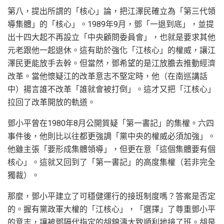
第八，提出所謂的「核心」論，把江澤民確立為「第三代領
導集體」的「核心」。1989年9月，鄧「一退到底」，並提
出十四大起不再設立「中央顧問委員會」，也就是要求其他
元老跟他一起退休。這有助於強化「江核心」的權威，讓江
澤民更能放手去幹。但當然，鄧希望的是江放膽去推動經濟
改革。當他懷疑江的改革意志不堅定時，他（在南巡講話
中）揚言誰不改革「誰就會被打倒」。這才又把「江核心」
拉回了改革開放的軌道。
鄧小平曾在1980年8月公開質疑「第一書記」的集權。六四
事件後，他則比以往都更強調「黨中央的權威必須加強」。
他雖主張「要形成集體領導」，但更在意「這個集體要有個
核心」。這就又回到了「第一書記」的高度集權（若非完全
獨裁）。
那麼，鄧小平建立了可穩健運行的接班制度嗎？答案是否定
的。握有黨政軍大權的「江核心」，「選擇」了尊重鄧小平
的意志，讓被鄧隔代指定的胡錦濤大致順利地接了班。胡是