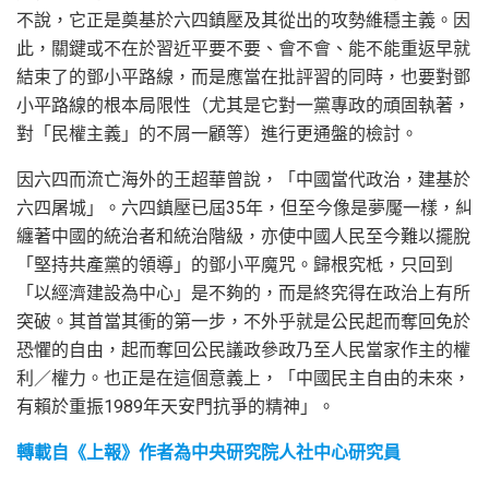
不說，它正是奠基於六四鎮壓及其從出的攻勢維穩主義。因
此，關鍵或不在於習近平要不要、會不會、能不能重返早就
結束了的鄧小平路線，而是應當在批評習的同時，也要對鄧
小平路線的根本局限性（尤其是它對一黨專政的頑固執著，
對「民權主義」的不屑一顧等）進行更通盤的檢討。
因六四而流亡海外的王超華曾說，「中國當代政治，建基於
六四屠城」。六四鎮壓已屆35年，但至今像是夢魘一樣，糾
纏著中國的統治者和統治階級，亦使中國人民至今難以擺脫
「堅持共產黨的領導」的鄧小平魔咒。歸根究柢，只回到
「以經濟建設為中心」是不夠的，而是終究得在政治上有所
突破。其首當其衝的第一步，不外乎就是公民起而奪回免於
恐懼的自由，起而奪回公民議政參政乃至人民當家作主的權
利／權力。也正是在這個意義上，「中國民主自由的未來，
有賴於重振1989年天安門抗爭的精神」。
轉載自《上報》作者為中央研究院人社中心研究員