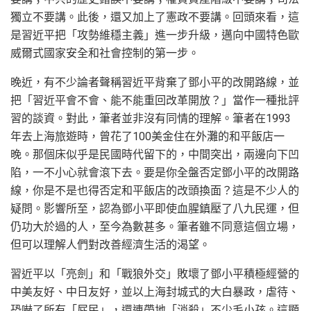
獨立不要講。此後，還又加上了憲政不要講。回頭來看，這
是習近平把「攻勢維穩主義」進一步升級，邁向中國特色歐
威爾式國家安全和社會控制的第一步。
晚近，有不少論者聲稱習近平背棄了鄧小平的改開路線，並
把「習近平會不會、能不能重回改革開放？」當作一種批評
習的談資。對此，筆者並非沒有同情的理解。筆者在1993
年去上海旅遊時，曾花了100美金住在外灘的和平飯店一
晚。那個床似乎是民國時代留下的，中間突出，兩邊向下凹
陷，一不小心就會滾下去。要是你全盤否定鄧小平的改開路
線，你是不是也得否定和平飯店的改頭換面？這是不少人的
疑問。影響所至，認為鄧小平即使血腥鎮壓了八九民運，但
仍功大於過的人，至今為數甚多。筆者雖不同意這個立場，
但可以理解人們對改善經濟生活的渴望。
習近平以「亮劍」和「戰狼外交」敗壞了鄧小平積極經營的
中美友好、中日友好，並以上海封城式的大白暴政，虐待、
恐嚇了所有「屁民」，還連帶地「消殺」不少毛小孩。這顯