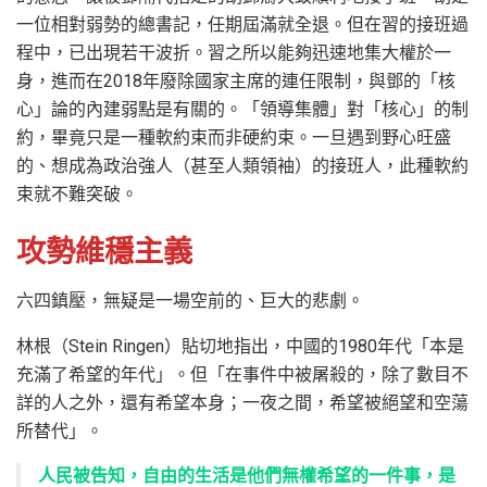
一位相對弱勢的總書記，任期屆滿就全退。但在習的接班過
程中，已出現若干波折。習之所以能夠迅速地集大權於一
身，進而在2018年廢除國家主席的連任限制，與鄧的「核
心」論的內建弱點是有關的。「領導集體」對「核心」的制
約，畢竟只是一種軟約束而非硬約束。一旦遇到野心旺盛
的、想成為政治強人（甚至人類領袖）的接班人，此種軟約
束就不難突破。
攻勢維穩主義
六四鎮壓，無疑是一場空前的、巨大的悲劇。
林根（Stein Ringen）貼切地指出，中國的1980年代「本是
充滿了希望的年代」。但「在事件中被屠殺的，除了數目不
詳的人之外，還有希望本身；一夜之間，希望被絕望和空蕩
所替代」。
人民被告知，自由的生活是他們無權希望的一件事，是