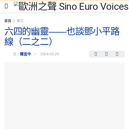
首頁
專文
六四的幽靈――也談鄧小平路
線（二之二）
文 /
陳宜中
2024-05-29