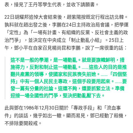
表，接見了王丹等學生代表，並收下請願書。
22日胡耀邦追悼大會結束後，趙紫陽按既定行程出訪北韓。
孰料就在趙出發之後，李鵬在24日主持政治局會議，把學運
「定性」為「一場有計畫、有組織的反黨、反社會主義的政
治鬥爭」，並決定在中央成立「制止動亂小組」。25日上
午，鄧小平在自家召見楊尚昆和李鵬，說了一席很重的話：
這不是一般的學潮，是一場動亂。就是要旗幟鮮明，措
施得力，反對和制止這一場動亂。……這些人的目的是推
翻共產黨的領導，使國家和民族喪失前途。……「四個堅
持」中有一個人民民主專政，這個手段要用起來。……要
發一篇有分量的社論。這還不夠，還要抓緊立法。準備
迎接一場全國性的鬥爭，堅決把動亂壓下去。
此與鄧在1986年12月30日關於「專政手段」和「流血事
件」的談話，幾乎如出一轍。顯而易見，鄧已經動了殺機，
不排除要開殺戒。