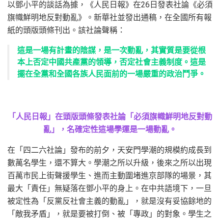
以鄧小平的談話為據，《人民日報》在26日發表社論《必須
旗幟鮮明地反對動亂》。新華社並發出通稿，在全國所有報
紙的頭版頭條刊出。該社論聲稱：
這是一場有計畫的陰謀，是一次動亂，其實質是要從根
本上否定中國共產黨的領導，否定社會主義制度。這是
擺在全黨和全國各族人民面前的一場嚴重的政治鬥爭。
「人民日報」在頭版頭條發表社論「必須旗幟鮮明地反對動
亂」，名確定性這場學運是一場動亂。
在「四二六社論」發布的前夕，天安門學潮的規模約成長到
數萬名學生，還不算大。學潮之所以升級，後來之所以出現
百萬市民上街聲援學生、進而主動圍堵進京部隊的場景，其
最大「責任」無疑落在鄧小平的身上。在中共語境下，一旦
被定性為「反黨反社會主義的動亂」，就是沒有妥協餘地的
「敵我矛盾」，就是要被打倒、被「專政」的對象。學生之