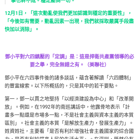
事也幹不成。穩定壓倒一切。
12月1日，「這次動亂使我們更加認識到穩定的重要性」，
「今後如有需要，動亂因素一出現，我們就採取嚴厲手段盡
快加以消除」。
鄧小平對六四鎮壓的「定調」是：這是捍衛共產黨領導的必
要之舉，完全無錯之有。（美聯社）
鄧小平在六四事件後的諸多談話，蘊含著解讀「六四體制」
的豐富線索。以下所概括的，只是其中的若干要點。
第一，鄧一以貫之地堅持「以經濟建設為中心」和「改革開
放」。例如，在1992年的南巡講話中，他露骨地表示「計
畫多一點還是市場多一點，不是社會主義與資本主義的本質
區別」。社會主義的本質「是解放生產力，發展生產力」。
姓資姓社，主要看「是否有利於增強社會主義國家的綜合國