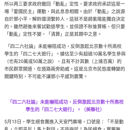
所以再三要求政府撤回「動亂」定性，要求政府承認這是一
場「愛國民主」運動，與此息息相關。由於「動亂」之說源
自於鄧小平，解鈴還須繫鈴人，這就不是趙紫陽能獨自決定
的。雖然趙後來嘗試勸退學生，並保證不秋後算帳，但只要
「動亂」定性不變，「清算」正是其題中之意。
「四二六社論」未能嚇阻成功，反倒激起北京數十所高校
學生的「四二七大遊行」。據估至少有超過10萬名學生參與
（也有20萬或50萬之說），且有不計其數（上達百萬）的
市民群眾開道、在道路兩旁助威。這是北京市民態度轉變的
關鍵時刻，不可能不讓鄧小平感到震驚。
「四二六社論」未能嚇阻成功，反倒激起北京數十所高校
學生的「四二七大遊行」。（美聯社）
5月13日，學生絕食團進入天安門廣場，口號是：「不是動
亂，立即平反！馬上對話，不許拖延！為民絕食，實屬無