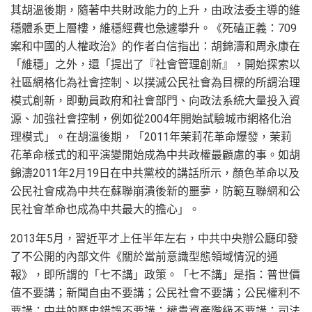
其胡溫後期，隨著中共財政能力的上升，由政法委主導的維
穩體系更上層樓，維穩經費也急遽攀升。《死磕正義：709
案和中國的人權政治》的作者白信指出：胡錦濤和周永康在
「維穩」之外，還「提出了『社會管理創新』，開始探索以
社區網格化為社會控制、以撲滅公民社會為目標的所謂治理
模式創新，即動員政府和社會部門、向政法系統大量投入資
源、加強社會控制，例如從2004年開始試驗城市網格化治
理模式」。在胡溫後期，「2011年茉莉花革命爆發，茉莉
花革命樣式的和平演變開始成為中共政權最顧慮的事。如胡
錦濤2011年2月19日在中共黨校的講話所示，顏色革命以及
公民社會成為中共在蘇聯崩潰後新的噩夢，防範互聯網和公
民社會革命也成為中共最大的擔心」。
2013年5月，習近平才上任半年左右，中共中央辦公廳印發
了不公開的內部文件《關於當前意識型態領域情況的通
報》，即所謂的「七不講」政策。「七不講」是指：普世價
值不要講；新聞自由不要講；公民社會不要講；公民權利不
要講；中共的歷史錯誤不要講；權貴資產階級不要講；司法