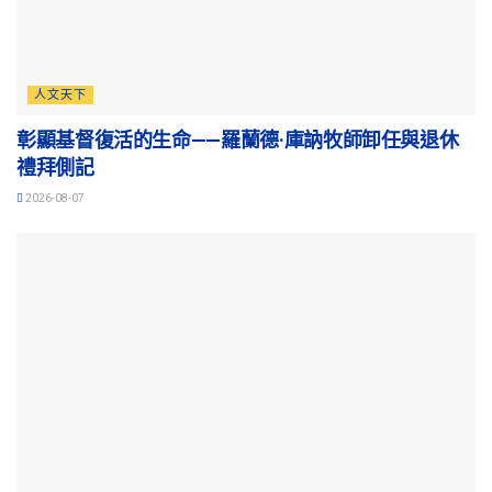
人文天下
彰顯基督復活的生命——羅蘭德·庫訥牧師卸任與退休
禮拜側記
2026-08-07