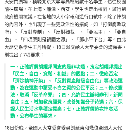
天安門廣場，稍晚北京大學等高校約數千名學生，也從校園
前往廣場。在上海、湘潭、西安，學生也走出校園，遊行到
政府機關抗議。在各地的大小字報和遊行口號中，除了悼胡
的內容外，也出現了一些更政治性的措詞，如「打倒腐敗政
府」、「反對專制」、「反對獨裁」、「要民主」、「要自
由」、「四項原則是禍國之源」、「鄧小平下台」等。由北
大歷史系學生王丹所擬、18日遞交給人大常委會的請願書，
則提出了7項要求：
一、正確評價胡耀邦同志的是非功過，肯定胡耀邦提出
「民主、自由、寬鬆、和諧」的觀點；二、徹底否定
「清除精神汙染」、「反對資產階級自由化」等政治運
動，為在運動中蒙受不白之冤的公民平反；三、修改憲
法，取消「反革命罪」；四、允許民主辦報辦刊，新聞
自由；五、增加教育經費，改善知識分子待遇；六、保
證人民生活水準穩定提高；七，正確評價這次悼念活
動，公布學生的要求。
18日傍晚，全國人大常委會委員劉延東和幾位全國人大代