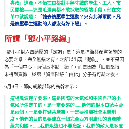
專政」遺產，不惜在首都對手無寸鐵的學生、工人、市
民開槍――這是毛澤東都不敢採取的極端手段，他在文
革中就說過：
「誰去鎮壓學生運動？只有北洋軍閥。凡
是鎮壓學生運動的人都沒有好下場」。
所謂「鄧小平路線」
鄧小平對六四鎮壓的「定調」是：這是捍衛共產黨領導的
必要之舉，完全無錯之有。之所以出現「動亂」，並不是因
為「一個中心、兩個基本點」錯了，而是因為「四個堅持」
未得到貫徹，遂讓「資產階級自由化」分子有可趁之機。
6月9日，鄧向戒嚴部隊的高幹表示：
這場風波遲早要來。這是國際的大氣候和中國自己的小
氣候所決定了的，是一定要來的……他們的根本口號主要
是兩個，一是要打倒共產黨，一是要推翻社會主義制
度。他們的目的是要建立一個完全西方附庸化的資產階
級共和國。……我們永遠也不要忘記，我們的敵人是多麼