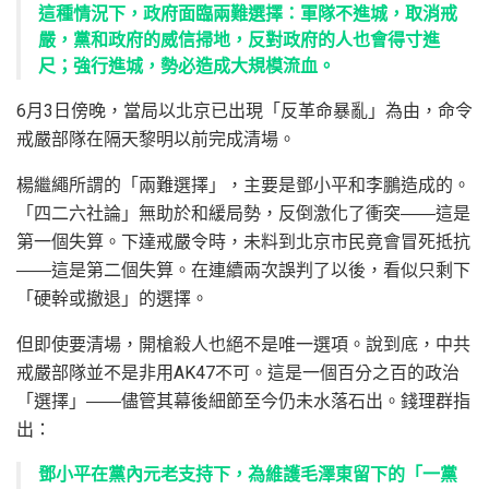
這種情況下，政府面臨兩難選擇：軍隊不進城，取消戒
嚴，黨和政府的威信掃地，反對政府的人也會得寸進
尺；強行進城，勢必造成大規模流血。
6月3日傍晚，當局以北京已出現「反革命暴亂」為由，命令
戒嚴部隊在隔天黎明以前完成清場。
楊繼繩所謂的「兩難選擇」，主要是鄧小平和李鵬造成的。
「四二六社論」無助於和緩局勢，反倒激化了衝突――這是
第一個失算。下達戒嚴令時，未料到北京市民竟會冒死抵抗
――這是第二個失算。在連續兩次誤判了以後，看似只剩下
「硬幹或撤退」的選擇。
但即使要清場，開槍殺人也絕不是唯一選項。說到底，中共
戒嚴部隊並不是非用AK47不可。這是一個百分之百的政治
「選擇」――儘管其幕後細節至今仍未水落石出。錢理群指
出：
鄧小平在黨內元老支持下，為維護毛澤東留下的「一黨