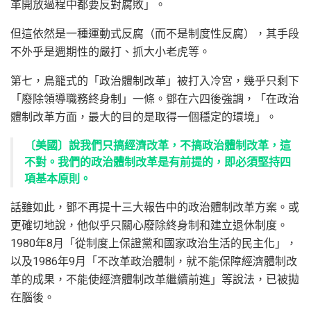
革開放過程中都要反對腐敗」。
但這依然是一種運動式反腐（而不是制度性反腐），其手段
不外乎是週期性的嚴打、抓大小老虎等。
第七，鳥籠式的「政治體制改革」被打入冷宮，幾乎只剩下
「廢除領導職務終身制」一條。鄧在六四後強調，「在政治
體制改革方面，最大的目的是取得一個穩定的環境」。
〔美國〕說我們只搞經濟改革，不搞政治體制改革，這
不對。我們的政治體制改革是有前提的，即必須堅持四
項基本原則。
話雖如此，鄧不再提十三大報告中的政治體制改革方案。或
更確切地說，他似乎只關心廢除終身制和建立退休制度。
1980年8月「從制度上保證黨和國家政治生活的民主化」，
以及1986年9月「不改革政治體制，就不能保障經濟體制改
革的成果，不能使經濟體制改革繼續前進」等說法，已被拋
在腦後。