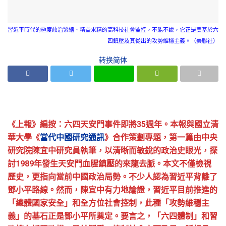
習近平時代的極度政治緊縮、精益求精的高科技社會監控，不能不說，它正是奠基於六
四鎮壓及其從出的攻勢維穩主義。（美聯社）
转换简体
《上報》編按：六四天安門事件即將35週年。本報與國立清
華大學《
當代中國研究通訊
》合作策劃專題，第一篇由中央
研究院陳宜中研究員執筆，以清晰而敏銳的政治史眼光，探
討1989年發生天安門血腥鎮壓的來龍去脈。本文不僅檢視
歷史，更指向當前中國政治局勢。不少人認為習近平背離了
鄧小平路線。然而，陳宜中有力地論證，習近平目前推進的
「總體國家安全」和全方位社會控制，此種「攻勢維穩主
義」的基石正是鄧小平所奠定。要言之，「六四體制」和習