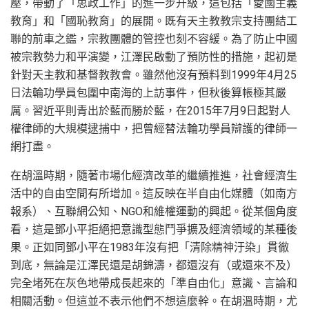
壓，帶動了「思政工作」的進一步升級，這包括「愛國主義
教育」和「國恥教育」的展開。既有天主教教宗支持團結工
聯的前車之鑑，宗教團體的管控也刻不容緩。為了防止中國
被宗教勢力和平演變，江澤民啟動了預防性的措施，起初是
針對天主教和基督教教會。雖然他沒有預料到1999年4月25
日法輪功學員包圍中南海的上訪事件，但秋後算帳極其嚴
厲。習近平則青出於藍而勝於藍，在2015年7月9日起對人
權律師的大規模逮捕中，把曾經替法輪功學員辯護的律師一
網打盡。
在胡溫時期，隨著市場化經濟改革的繼續推進，社會經濟生
活中的自由空間有所增加。這反映在半自由化媒體（如南方
報系）、互聯網公知、NGO和維權運動的興起。從某個角度
看，這是鄧小平拒絕把意識型態鬥爭擴及經濟領域的某種後
果。正如同鄧小平在1983年沒有把「清除精神汙染」貫徹
到底，無論是江澤民還是胡錦濤，都還沒有（或還來不及）
完全堵死在灰色地帶成長起來的「準自由化」意識、言論和
相關活動。但這並不表示他們不想這麼幹。在胡溫時期，尤