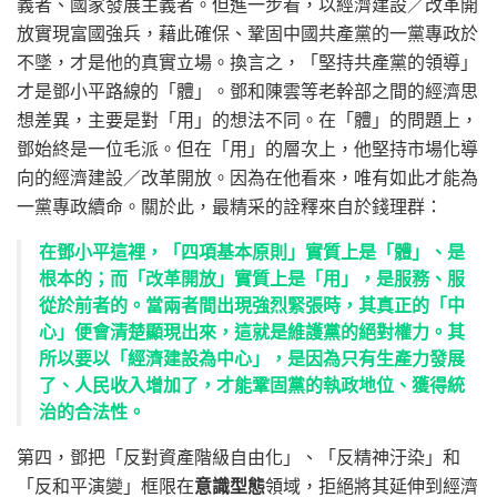
義者、國家發展主義者。但進一步看，以經濟建設／改革開
放實現富國強兵，藉此確保、鞏固中國共產黨的一黨專政於
不墜，才是他的真實立場。換言之，「堅持共產黨的領導」
才是鄧小平路線的「體」。鄧和陳雲等老幹部之間的經濟思
想差異，主要是對「用」的想法不同。在「體」的問題上，
鄧始終是一位毛派。但在「用」的層次上，他堅持市場化導
向的經濟建設／改革開放。因為在他看來，唯有如此才能為
一黨專政續命。關於此，最精采的詮釋來自於錢理群：
在鄧小平這裡，「四項基本原則」實質上是「體」、是
根本的；而「改革開放」實質上是「用」，是服務、服
從於前者的。當兩者間出現強烈緊張時，其真正的「中
心」便會清楚顯現出來，這就是維護黨的絕對權力。其
所以要以「經濟建設為中心」，是因為只有生產力發展
了、人民收入增加了，才能鞏固黨的執政地位、獲得統
治的合法性。
第四，鄧把「反對資產階級自由化」、「反精神汙染」和
「反和平演變」框限在
意識型態
領域，拒絕將其延伸到經濟