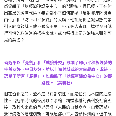
然偏離了「以經濟建設為中心」的鄧路線，且已經、正在付
出高昂的經濟代價。無論鄧小平如何高舉「反對資產階級自
由化」和「防止和平演變」的大旗，他拒絕把意識型態鬥爭
引入經濟領域。他不做帝王夢、拒斥個人崇拜，這從今日低
得可憐的政治道德標準來說，或也稱得上是政治強人難能可
貴的美德？
習近平以「亮劍」和「戰狼外交」敗壞了鄧小平積極經營的
中美友好、中日友好，並以上海封城式的大白暴政，虐待、
恐嚇了所有「屁民」，也偏離了「以經濟建設為中心」的鄧
路線。（美聯社）
但在習鄧之間，並不是只有斷裂性，而是也有化不開的連續
性。習近平時代的極度政治緊縮、精益求精的高科技社會監
控，及其愈來愈倚重以恐懼（人民的自我審查、自我恐嚇）
進行統治的治理創新，可能是鄧小平未曾預料到的。但不能