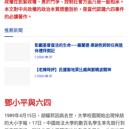
政權在抓緊政權、勇於鬥爭、控制社會方面乃是一脈相承。
本文對中共政權的政治本質透徹剖析，是當代認識六四事件
的必讀著作。
推薦新聞
彰顯基督復活的生命——羅蘭德·庫訥牧師卸任與退
休禮拜側記
2026-08-07
【老陳時評】民運聖地萊比錫與劉曉波精神
2026-08-07
鄧小平與六四
1989年4月15日，胡耀邦因病去世，大學校園開始出現悼胡
的大小字報。17日，中國政法大學約數百名學生率先遊行到