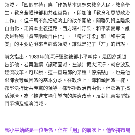
領域。「四個堅持」應「作為基本思想來教育人民，教育學
生，教育全體幹部和共產黨員」，即加強「教育和思想政治
工作」。但千萬不能把經濟上的改革開放，關聯到資產階級
自由化、走資本主義道路、西方精神汙染、和平演變等。誰
要是聲稱「資產階級自由化」、「精神汙染」和「和平演
變」的主要危險來自經濟領域，誰就是犯了「左」的錯誤。
前文指出，1983年的清汙運動被鄧小平叫停，是因為胡趙
告訴他，若再繼續（讓頑固派、左派）擴大清汙，就會波及
經濟改革。可以說，這一直是鄧的某種「停損點」，也是他
跟陳雲等頑固派的基本分歧。在政治上，鄧和頑固派一樣，
都堅決捍衛共產黨的領導，都堅拒政治自由化。但鄧為了搞
活經濟，為了推進市場化導向的經濟改革，反對把意識型態
鬥爭擴及經濟領域。
鄧小平始終是一位毛派。但在「用」的層次上，他堅持市場