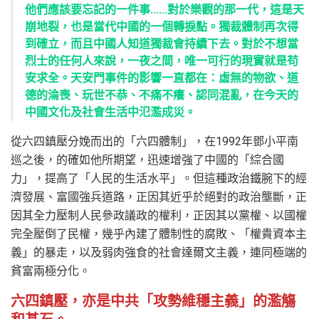
他們應該要忘記的一件事……對於樂觀的那一代，這是天
崩地裂，也是當代中國的一個轉捩點。獨裁體制再次得
到確立，而且中國人知道獨裁會持續下去。對於不想當
烈士的任何人來說，一夜之間，唯一可行的現實就是苟
安求全。天安門事件的影響一直都在：虛無的物欲、道
德的淪喪、玩世不恭、不痛不癢、認同混亂，在今天的
中國文化及社會生活中氾濫成災。
從六四鎮壓分娩而出的「六四體制」，在1992年鄧小平南
巡之後，的確如他所期望，迅速增強了中國的「綜合國
力」，提高了「人民的生活水平」。但這種政治鐵腕下的經
濟發展、富國強兵道路，正因其近乎於絕對的政治壟斷，正
因其全力壓制人民參政議政的權利，正因其以黨權、以國權
完全壓倒了民權，幾乎內建了體制性的腐敗、「權貴資本主
義」的暴走，以及弱肉強食的社會達爾文主義，連同極端的
貧富兩極分化。
六四鎮壓，亦是中共「攻勢維穩主義」的濫觴