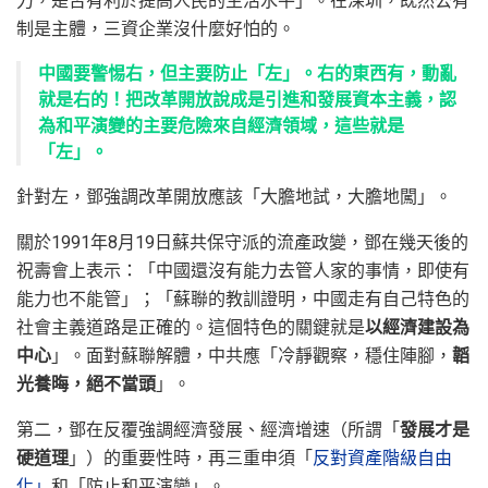
力，是否有利於提高人民的生活水平」。在深圳，既然公有
制是主體，三資企業沒什麼好怕的。
中國要警惕右，但主要防止「左」。右的東西有，動亂
就是右的！把改革開放說成是引進和發展資本主義，認
為和平演變的主要危險來自經濟領域，這些就是
「左」。
針對左，鄧強調改革開放應該「大膽地試，大膽地闖」。
關於1991年8月19日蘇共保守派的流產政變，鄧在幾天後的
祝壽會上表示：「中國還沒有能力去管人家的事情，即使有
能力也不能管」；「蘇聯的教訓證明，中國走有自己特色的
社會主義道路是正確的。這個特色的關鍵就是
以經濟建設為
中心
」。面對蘇聯解體，中共應「冷靜觀察，穩住陣腳，
韜
光養晦，絕不當頭
」。
第二，鄧在反覆強調經濟發展、經濟增速（所謂「
發展才是
硬道理
」）的重要性時，再三重申須「
反對資產階級自由
化」
和「防止和平演變」。