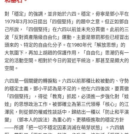
和基石。
對「穩定」的強調，並非始於六四。穩定，毋寧是鄧小平在
1979年3月30日提出「四個堅持」的題中之意。但正如鄧自
己所說，「四個堅持」在六四以前並未充分貫徹。此前的三
波「反對資產階級自由化」運動，主要是懲罰那些已經冒出
頭來的、特定的自由化分子。在1980年代「解放思想」的
大氛圍下，再加上胡趙的保護作用，「自由化」思潮仍有一
定的活動空間。相對於今日的習近平統治，那甚至是頗大的
空間。
六四是一個關鍵的轉捩點。六四以前那種比較被動的、守勢
的穩定主義，鄧小平認為是不足的。他在六四後說，要貫徹
「四個堅持」，得從「教育」抓起，必須進一步強化對「娃
娃」的思想政治工作。被鄧確立為第三代領導「核心」的江
澤民，則從鄧的權威性談話中，歸結出一種以「防止和平演
變」（鄧本人的說法）為重心的、更積極進取的穩定方針
――所謂「把一切不穩定因素消滅在萌芽狀態」。六四鎮