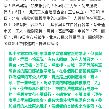
奈！世界輿論，請支援我們！各界民主力量，請支援我
們！」6日，「北京工人自治聯合會」宣告成立。17日和18
日，北京市民發起聲援學生的示威遊行，人數據估在百萬人
以上（也有數百萬之說）。其參與者來自各行各業，有普通
市民、工人、機關職員、黨員、基層幹部、軍警等，不一而
足。5月19日宣布戒嚴後，北京市民又傾巢而出，開始築路
障以阻止軍隊進城。楊繼繩指出：
鄧小平等本想利用軍隊來平息愈演愈烈的學潮，但事與
願違，群眾不怕軍隊。沒有人組織，沒有人號召之下，
豐台、六里橋、沙子口、呼家樓、古城、清河等所有軍
隊進城的路口都被群眾堵住，在各個路口都設有路障。
作為路障的有公共汽車、有馬路上的鋼鐵隔欄、有木
頭。在一些幹道上，馬路中間的鋼鐵隔欄被推成「之」
字形，使整條馬路被封死。軍隊無法進城執行戒嚴任
務。戒嚴令宣布不讓遊行，不讓集會，不讓演說。現在
廣場上學生照樣集會，還有大量外地學生湧進北京。參
加遊行的人比原來還多。演說者的言論愈來愈激烈。在