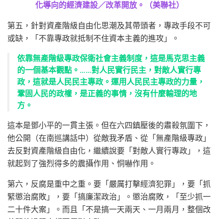
化導向的經濟建設／改革開放。（美聯社）
第五，針對資產階級自由化思潮及其帶頭者，專政手段不可
或缺，「不靠專政就抵制不住資本主義的進攻」。
依靠無產階級專政保衛社會主義制度，這是馬克思主義
的一個基本觀點。……對人民實行民主，對敵人實行專
政，這就是人民民主專政。運用人民民主專政的力量，
鞏固人民的政權，是正義的事情，沒有什麼輸理的地
方。
這本是鄧小平的一貫主張。但在六四鎮壓後的肅殺氛圍下，
他公開（在南巡講話中）從敵我矛盾、從「無產階級專政」
去反對資產階級自由化，繼續說要「對敵人實行專政」，這
就起到了強烈得多的震攝作用、恫嚇作用。
第六，反腐是重中之重。要「嚴厲打擊經濟犯罪」，要「抓
緊懲治腐敗」，要「搞廉潔政治」。懲治腐敗，「至少抓一
二十件大案」。而且「不是搞一天兩天、一月兩月，整個改