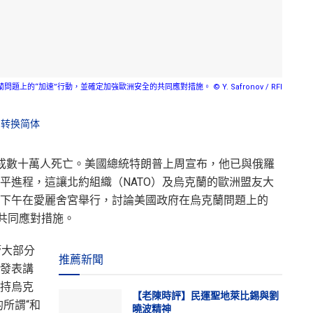
“加速”行動，並確定加強歐洲安全的共同應對措施。 © Y. Safronov / RFI
转换简体
成數十萬人死亡。美國總統特朗普上周宣布，他已與俄羅
平進程，這讓北約組織（NATO）及烏克蘭的歐洲盟友大
下午在愛麗舍宮舉行，討論美國政府在烏克蘭問題上的
的共同應對措施。
管大部分
推薦新聞
發表講
持烏克
【老陳時評】民運聖地萊比錫與劉
所謂“和
曉波精神