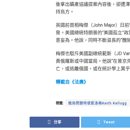
後拿出礦產協議提案內容後，卻遭澤
持烏方。
英國前首相梅傑（John Major
脅。美國總統特朗普的“美國孤立”
意妄為。他說，同時不斷滋長的“醜陋
梅傑也駁斥美國副總統範斯（JD V
責俄羅斯或中國當局。他說“在普京
亡，或逃離俄國，或在統計學上異乎
轉載自《法廣》
標籤:
俄烏問題特使凱洛格Keith Kellogg
分享
Tweet