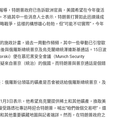
）16日的報導，特朗普政府已告訴歐洲官員，美國希望在今年復活
日。不過其中一些消息人士表示，特朗普打算如此迅速達成
略戰爭，這樣的構想雄心勃勃，但“可能不切實際“，今年
的施政計畫，過去一周動作頻頻，其中一些舉動已引發歐
先後與俄羅斯總統普京及烏克蘭總統澤連斯基通話。15日波
rski）便在慕尼黑安全會議（Munich Security
的威脅無疑來自普京（統治）的俄國，而特朗普與普京通話是個錯
疑：俄羅斯佔領區的礦產是否會被送給俄羅斯總統普京，及
1月3日表示，他希望烏克蘭提供稀土和其他礦產，換取美
接受路透社專訪時迎合特朗普，喊出“咱們做個交易吧“，還
和其他重要礦藏地圖與記者端詳。然而，在特朗普政府之