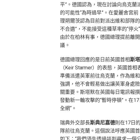
平”。德國認為，現在討論向烏克蘭
的可能性“為時過早”。在愛麗舍宮前
理朔爾茨認為目前對派出維和部隊的
不合適”，不能接受這種草率的“停火
由於在柏林有事，德國總理提前離開
議。
德國總理回應的是日前英國首相
斯塔
（Keir Starmer）的表態，英國首
準備派遣英軍前往烏克蘭，作為維和
強調，他不會輕易做出讓英軍身處險
關重要。斯塔默在英國每日電訊報撰
發動新一輪攻擊的“暫時停頓”。在1
全網“。
瑞典外交部長
斯典尼嘉德
則在17日
隊前往烏克蘭。這個說法呼應英國首
如下：“我們須先透過談判尋求一個