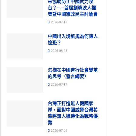
來協助防止中國武力攻
台？——首屆劉曉波人權
獎暨中國憲政民主討論會
2026-07-17
中國出入境新規為何讓人
惶恐？
2026-08-03
怎樣在中國進行社會變革
的思考（發言綱要）
2026-07-17
台灣正打造無人機國家
隊，面對中國威脅台灣希
望將無人機轉化為戰略優
勢
2026-07-09