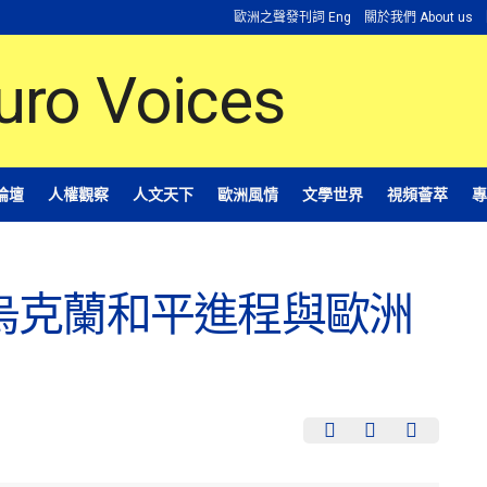
歐洲之聲發刊詞 Eng
關於我們 About us
論壇
人權觀察
人文天下
歐洲風情
文學世界
視頻薈萃
專
烏克蘭和平進程與歐洲