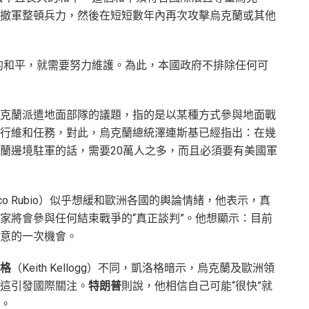
撤軍整頓兵力，然後在短短數年內再次攻擊烏克蘭或其他
的和平，就需要努力維護。為此，本國政府不排除任何可
克蘭派遣地面部隊的議題，指的是以某種方式參與地面戰
行維和任務，對此，烏克蘭總統澤連斯基已經指出：在幾
蘭邊境駐軍的話，需要20萬人之多，而且必須要有美國軍
rco Rubio）似乎想緩和歐洲各國的輿論情緒，他表示，真
家將會參與任何結束戰爭的“真正談判”。他想顯示：目前
意的一次機會。
格
（Keith Kellogg）不同，凱洛格暗示，烏克蘭及歐洲領
這引發國際關注。
特朗普
則說，他相信自己可能“很快”就
。