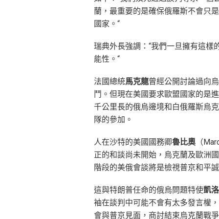
蘭，最重要的是確保俄羅斯不會只是
國家。“
瑞典外長強調：“我們一旦擁有這樣
能性。“
法國總統
馬克龍
曾經公開討論過向烏
鬥。但現在美國要求歐盟國家的是進
千公里長的俄烏邊境和白俄羅斯烏克
隊的參加。
人在沙特的美國國務卿
魯比奧
（Ma
正的和談尚未開始，烏克蘭及歐洲國
階段的美俄會談將是檢視普京和平誠
這與特朗普任命的俄烏問題特使
凱洛
袖在談判中可能不會有太多發言權，
會與普京見面，商討結束烏克蘭戰爭