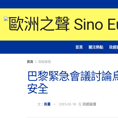
首頁
關注熱點
政經
首頁
政經論壇
巴黎緊急會議討論
安全
文 /
肖曼
2025-02-18
在
政經論壇