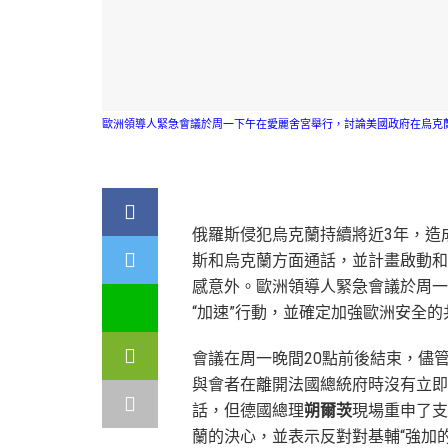
歐洲領導人緊急會議於周一下午在愛麗舍宮舉行，討論美國政府在烏克蘭問題上的
俄羅斯侵犯烏克蘭持續將近3年，造
斯和烏克蘭方面通話，並計畫啟動和
感意外。歐洲領導人緊急會議於周一
“加速”行動，並確定加強歐洲安全
會議在周一晚間20點前後結束，儘
與會者在離開法國總統府時沒有立即
話，但德國總理
朔爾茨
現場重申了支
蘭的決心，並表示反對對基輔“強加的