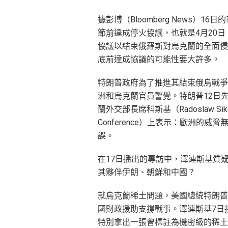
據彭博（Bloomberg News
節前達成停火協議，也就是4月20
協議以結束俄羅斯對烏克蘭的全面侵
底前達成協議的可能性要大許多。
特朗普政府為了推進其結束俄烏戰爭
洲和烏克蘭官員警覺。特朗普12日
蘭外交部長席科斯基（Radoslaw Siko
Conference）上表示：歐洲
誤。
在17日播出的專訪中，澤連斯基質
其夥伴伊朗、朝鮮和中國？
就烏克蘭稀土問題，美國總統特朗普
國財政援助支撐戰事。澤連斯基7日
特別拿出一張曾標註為機密級的稀土