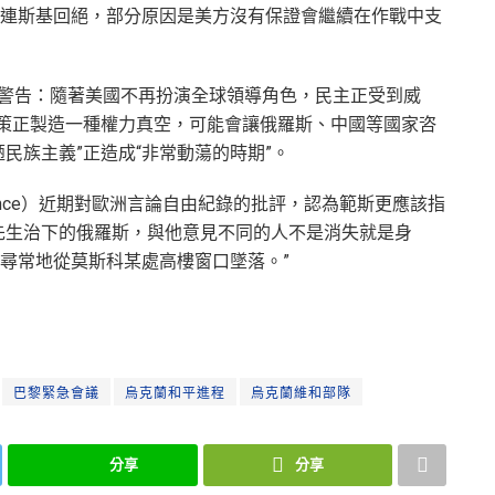
連斯基回絕，部分原因是美方沒有保證會繼續在作戰中支
）日前警告：隨著美國不再扮演全球領導角色，民主正受到威
政策正製造一種權力真空，可能會讓俄羅斯、中國等國家咨
民族主義”正造成“非常動蕩的時期”。
ance）近期對歐洲言論自由紀錄的批評，認為範斯更應該指
先生治下的俄羅斯，與他意見不同的人不是消失就是身
尋常地從莫斯科某處高樓窗口墜落。”
巴黎緊急會議
烏克蘭和平進程
烏克蘭維和部隊
分享
分享