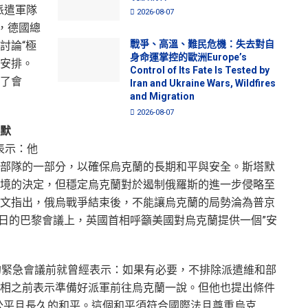
派遣軍隊
2026-08-07
，德國總
戰爭、高溫、難民危機：失去對自
討論“極
身命運掌控的歐洲Europe’s
“安排。
Control of Its Fate Is Tested by
了會
Iran and Ukraine Wars, Wildfires
and Migration
2026-08-07
默
相表示：他
部隊的一部分，以確保烏克蘭的長期和平與安全。斯塔默
境的決定，但穩定烏克蘭對於遏制俄羅斯的進一步侵略至
文指出，俄烏戰爭結束後，不能讓烏克蘭的局勢淪為普京
7日的巴黎會議上，英國首相呼籲美國對烏克蘭提供一個”安
的緊急會議前就曾經表示：如果有必要，不排除派遣維和部
相之前表示準備好派軍前往烏克蘭一說。但他也提出條件
公平且長久的和平。這個和平須符合國際法且尊重烏克