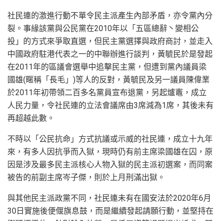
社民連的激進行動不單令民主派產生內部矛盾，亦令黨內分
裂。事緣該黨與公民黨在2010年以「五區總辭丶變相公
投」的方式來爭取直選，但民主黨選擇與政府商討，並走入
中國政府駐港代表之一的中聯辦進行談判，黃毓民於是發起
在2011年的區議會選舉中追擊民主黨，但遭到黨內議員梁
國雄(䁥稱「長毛」)等人的反對，黃毓民及另一議員陳偉業
於2011年初帶領二百多名黨員宣布退黨，另起爐竈，成立
人民力量，令社民連的立法會議席由3席減為1席，其後未有
再超越此數。
不時以「公民抗命」方式抗議或示威的社民連，成立十九年
來，有多人因抗爭而入獄，現時仍有前主席梁國雄在囚，原
因是涉及最多民主派核心人物入獄的民主派初選案，而同案
被告的前副主席岑子傑，則於上月刑滿出獄。
與其他民主派政黨不同，社民連未有在國安法於2020年6月
30日實施後便偃旗息鼓，而是繼續發起請願行動，並堅持在