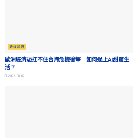
政經論壇
歐洲經濟恐扛不住台海危機衝擊 如何過上AI甜蜜生
活？
2026-08-07