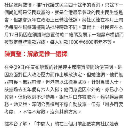
社民連解散後，推行代議式民主四十餘年的香港，只餘下一
個尚能稱是泛民政黨的，就是全港最早參政的民主民生協進
會，但該會近年在政治上已轉趨低調，與社民連在本月上旬
仍每周在銅鑼灣擺街站批評時政不同。事實上，社民連在本
月12日仍因在銅鑼灣放置付款二維碼及展示一塊黑布橫額而
被裁定無牌籌款罪成，每人罰款1000至6600港元不等。
陳寶瑩：解散是惟一選擇
在今(29日)午宣布解散的社民連主席陳寶瑩開始便表明，是
因為面對巨大政治壓力而作出解散決定，但她強調，他們無
罪可畏丶無罪可懼，但港府以法律為武器，針對異議人士，
該黨過去五年便有六人入獄；他們身處囚牢外的，亦已小心
翼翼，但仍收到不少傳票，銀行戶口亦被取消，難以擴展黨
務。她又說，深明公民權利不應自動放棄，但有「咁多嘢要
考慮」，不得不解散，沒有其他方案。
據本台了解，「中間人」約在三個月前起數次向社民連表