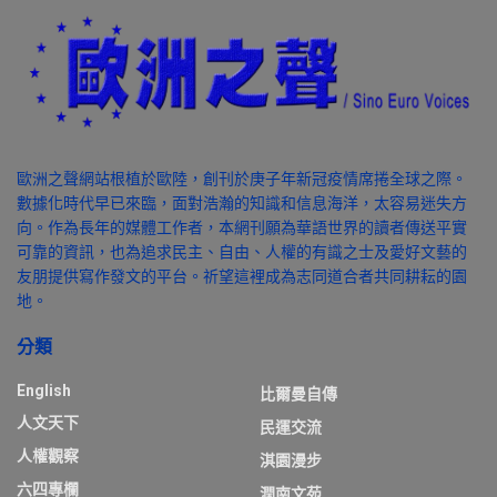
歐洲之聲網站根植於歐陸，創刊於庚子年新冠疫情席捲全球之際。
數據化時代早已來臨，面對浩瀚的知識和信息海洋，太容易迷失方
向。作為長年的媒體工作者，本網刊願為華語世界的讀者傳送平實
可靠的資訊，也為追求民主、自由、人權的有識之士及愛好文藝的
友朋提供寫作發文的平台。祈望這裡成為志同道合者共同耕耘的園
地。
分類
English
比爾曼自傳
人文天下
民運交流
人權觀察
淇園漫步
六四專欄
潤南文苑