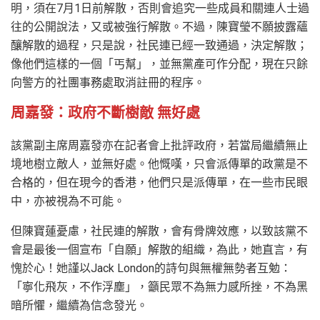
明，須在7月1日前解散，否則會追究一些成員和關連人士過
往的公開說法，又或被強行解散。不過，陳寶瑩不願披露蘊
釀解散的過程，只是說，社民連已經一致通過，決定解散；
像他們這樣的一個「丐幫」，並無黨產可作分配，現在只餘
向警方的社團事務處取消註冊的程序。
周嘉發：政府不斷樹敵 無好處
該黨副主席周嘉發亦在記者會上批評政府，若當局繼續無止
境地樹立敵人，並無好處。他慨嘆，只會派傳單的政黨是不
合格的，但在現今的香港，他們只是派傳單，在一些市民眼
中，亦被視為不可能。
但陳寶蓮憂慮，社民連的解散，會有骨牌效應，以致該黨不
會是最後一個宣布「自願」解散的組織，為此，她直言，有
愧於心！她謹以Jack London的詩句與無權無勢者互勉：
「寧化飛灰，不作浮塵」，籲民眾不為無力感所挫，不為黑
暗所懼，繼續為信念發光。