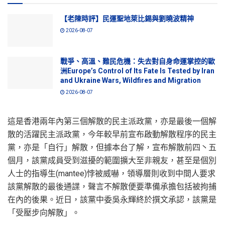
【老陳時評】民運聖地萊比錫與劉曉波精神
2026-08-07
戰爭、高溫、難民危機：失去對自身命運掌控的歐
洲Europe’s Control of Its Fate Is Tested by Iran
and Ukraine Wars, Wildfires and Migration
2026-08-07
這是香港兩年內第三個解散的民主派政黨，亦是最後一個解
散的活躍民主派政黨，今年較早前宣布啟動解散程序的民主
黨，亦是「自行」解散，但據本台了解，宣布解散前四丶五
個月，該黨成員受到滋擾的範圍擴大至非親友，甚至是個別
人士的指導生(mantee)悖被威嚇，領導層則收到中間人要求
該黨解散的最後通諜，聲言不解散便要準備承擔包括被拘捕
在內的後果。近日，該黨中委吳永輝終於撰文承認，該黨是
「受壓步向解散」。