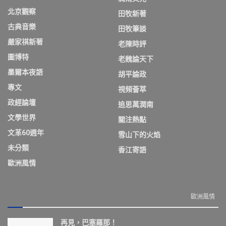
北京觀察
田牧新著
古典音樂
田牧筆談
嚴家祺新著
老陳時評
圖博特
老魏論天下
墨爾本夜語
胡平論政
專文
視頻薈萃
政經論壇
追思萬潤南
文學世界
關注熱點
文革60週年
雪山下的火焰
未分類
香江寄語
歐洲風情
歐洲風情
再見，巴塞羅那！