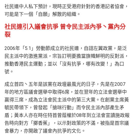
社民連中人私下預計，現時正受港府針對的香港記者協會，
可能是下一個「自願」解散的組織。
社民連引入議會抗爭 曾令民主派內爭丶黨內分
裂
2006年「5.1」勞動節成立的社民連，自詡左翼政黨，是泛
民主派中的激進黨派，宗旨訂明要擔當旗幟鮮明的反對派，
推動香港民主運動；並以「沒有抗爭，哪有改變！」為口
號。
成立首四丶五年是該黨在政壇最風光的日子，先是在2007
年的地方區議會選舉中取得6席，並在翌年的立法會選舉中
贏得三席，成為立法會民主派中的第三大黨。在創黨主席黃
毓民帶領下，曾發起「搶咪行動」而令民主派內部產生矛
盾；黃本人亦在時任特首曾蔭權於08年到立法會宣讀施政報
告時向對方「擲香蕉」，以示對政策的不滿，被指是首宗議
會暴力，亦開啟了議會內抗爭的文化。