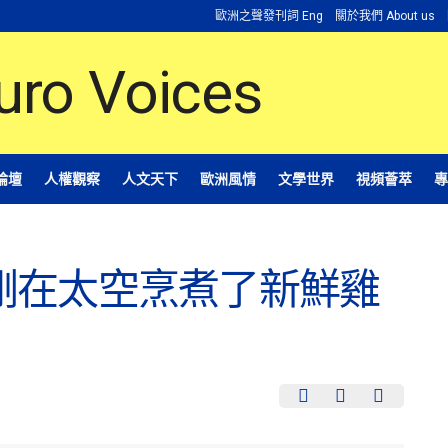
歐洲之聲發刊詞 Eng
關於我們 About us
論壇
人權觀察
人文天下
歐洲風情
文學世界
視頻薈萃
專
剛在太空烹煮了新鮮雞