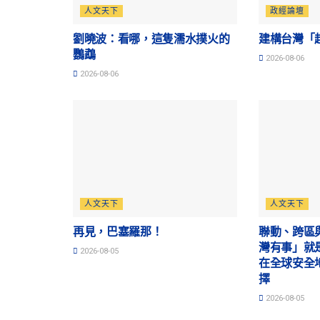
人文天下
政經論壇
劉曉波：看哪，這隻濡水撲火的
建構台灣「
鸚鵡
2026-08-06
2026-08-06
人文天下
人文天下
再見，巴塞羅那！
聯動、跨區
灣有事」就
2026-08-05
在全球安全
擇
2026-08-05