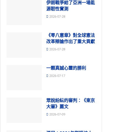
伊朗戰爭給了亞洲一場能
源韌性實測
2026-07-28
《零八憲章》對全球憲法
改革辯論作出了重大貢獻
2026-07-28
一顆真誠心靈的勝利
2026-07-17
眾說紛紜的審判：《東京
大審》薦文
2026-07-09