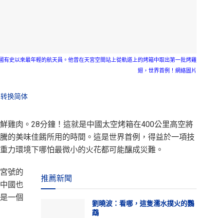
中國有史以來最年輕的航天員。他曾在天宮空間站上從軌道上的烤箱中取出第一批烤雞
翅，世界首例！網絡圖片
转换简体
鮮雞肉。28分鐘！這就是中國太空烤箱在400公里高空將
騰的美味佳餚所用的時間。這是世界首例，得益於一項技
重力環境下哪怕最微小的火花都可能釀成災難。
宮號的
推薦新聞
中國也
是一個
劉曉波：看哪，這隻濡水撲火的鸚
鵡