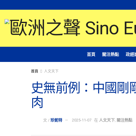
首頁
關注熱點
政經
首頁
人文天下
史無前例：中國剛
肉
文 /
珍妮特
2025-11-07
在
人文天下
,
關注熱點