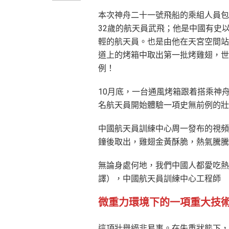
本次神舟二十一號飛船的乘組人員包
32歲的航天員武飛；他是中國有史
輕的航天員。也是由他在天宮空間站
道上的烤箱中取出第一批烤雞翅，世
例！
10月底，一台通風烤箱跟着搭乘神
名航天員開始體驗一項史無前例的
中國航天員訓練中心周一發布的視頻
鐘後取出，雞翅金黃酥脆，熱氣騰
無論身處何地，我們中國人都愛吃熱
譯），中國航天員訓練中心工程師
微重力環境下的一項重大技
這項壯舉絕非易事。在失重狀態下，