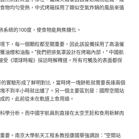
食物均勻受熱，中式烤箱採用了類似空氣炸鍋的風扇來循
熱系統的100度，使食物能夠焦糖化。
境下，每一個顆粒都至關重要，因此該設備採用了高溫催
獲油煙和油脂。“我們把排氣罩設計在烤箱內部，” 中國航
在接受《環球時報》採訪時解釋道。所有可觸及的表面都保
進行的實驗形成了鮮明對比，當時烤一塊餅乾就需要長達兩個
塊不到半小時就出爐了。另一個主要區別是：國際空間站
製成的，此前從未在軌道上食用過。
科學分析。而中國宇航員則直接在太空烹飪和食用新鮮肉
重要。南京大學航天工程系教授康國華強調說：“空間站