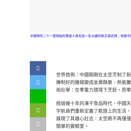
中國神舟二十一號飛船的乘組人員包括一名32歲的航天員武飛；他是
世界首例：中國剛剛在太空烹制了新
腌制好的雞翅變成金黃酥脆、熱氣騰
術壯舉：在零重力環境下烹飪，而零
經過幾十年的凍干食品時代，中國天
宇航員們重新定義了軌道上的生活，
展現了其雄心壯志：太空將不再僅僅
簡單的實驗室。