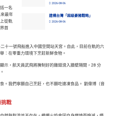
2026-08-06
括一名
以來最年
建構台灣「超級豪豬戰略」
上從軌
2026-08-06
界首
舟二十一號飛船進入中國空間站天宮。自此，目前在軌的六
壯舉：在零重力環境下烹飪新鮮食物。
顯示，航天員武飛將腌制好的雞翅滑入牆壁隔間，28 分
騰。
食。我們寧願自己烹飪，也不願吃速凍食品。 劉偉博（音
術挑戰
自然熱對流並不存在。蠟燭火焰會因自身燃燒而熄滅，煙