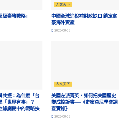
人文天下
超級豪豬戰略」
中國全球追稅補財政缺口 鎖定富
豪海外資產
2026-08-06
人文天下
與共振：為什麽「台
美國左派菁英，如何把美國歷史
是「世界有事」？——
變成控訴書──《史密森尼學會調
地緣劇變中的戰略抉
查實錄》
2026-08-05