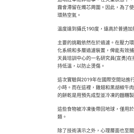
霧會滯留在燭芯周圍。因此，為了使
環熱空氣。
溫度達到攝氏190度，遠高於普通加
主要的挑戰依然在於過濾。在壓力環
化系統和多層過濾裝置，俾能有效捕
天員培訓中心的一名研究員(宣勇)
持低溫，以防止燙傷。
這次實驗與2019年在國際空間站
小時。而在這裡，雞翅和黑胡椒牛肉
的餅乾是用預先成型並冷凍的麵糰
這些食物被冷凍後帶回地球，僅用於
類。
除了技術演示之外，心理層面也至關