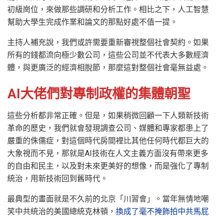
初級崗位，來做那些調研和分析工作。相比之下，人工智慧
幫助大學生完成作業和論文的那點好處不值一提。
主持人補充說，我們或許需要重新審視整個社會契約。如果
所有的錢都流向極少數公司，這些公司並不代表大多數經濟
體，與更廣泛的經濟相脫節，那麼這對整個社會毫無益處。
AI大佬們對專制政權的集體朝聖
這些分析都非常正確。但是，如果稍微回顧一下人類新技術
革命的歷史，我們就會發現調查公司、媒體和專家都患上了
嚴重的侏儒症，對這個時代房間裡比其他任何時代都巨大的
大象視而不見，那就是AI技術在人文主義方面沒有帶來更多
的自由和民主，以及對未來更美好的想像，而是強化了專制
統治，用新技術回到舊時代。
最典型的畫面就是不久前的北京「川習會」。當年無情地嘲
笑中共統治的美國總統克林頓，
換成了毫不掩飾拍中共馬屁