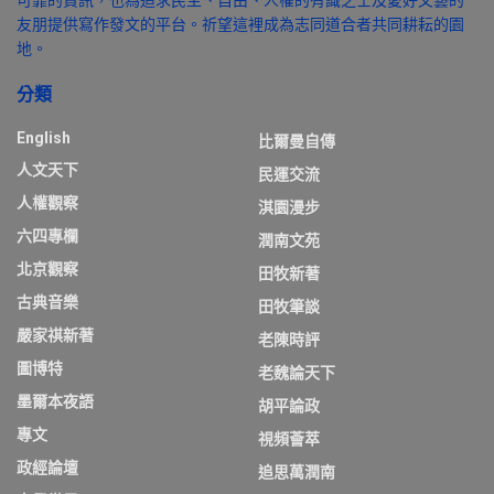
可靠的資訊，也為追求民主、自由、人權的有識之士及愛好文藝的
友朋提供寫作發文的平台。祈望這裡成為志同道合者共同耕耘的園
地。
分類
English
比爾曼自傳
人文天下
民運交流
人權觀察
淇園漫步
六四專欄
潤南文苑
北京觀察
田牧新著
古典音樂
田牧筆談
嚴家祺新著
老陳時評
圖博特
老魏論天下
墨爾本夜語
胡平論政
專文
視頻薈萃
政經論壇
追思萬潤南