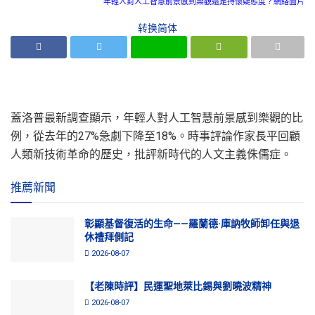
年輕人對人工智慧前景感到樂觀還是持懷疑態度？網絡圖片
转换简体
蓋洛普最新調查顯示，年輕人對人工智慧前景感到樂觀的比
例，從去年的27%急劇下降至18%。時事評論作家長平回顧
人類新技術革命的歷史，批評新時代的人文主義侏儒症。
推薦新聞
彰顯基督復活的生命——羅蘭德·庫訥牧師卸任與退
休禮拜側記
2026-08-07
【老陳時評】民運聖地萊比錫與劉曉波精神
2026-08-07