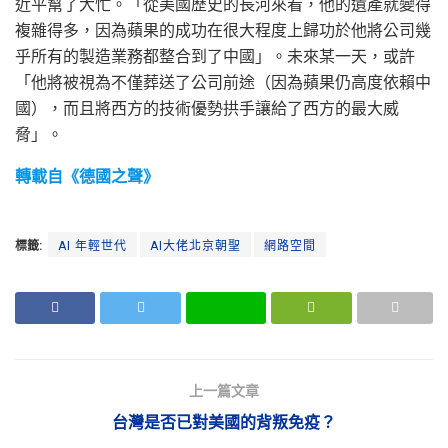
近平幫了大忙。「從美國歷史的長河來看，他的遺產就變得
複雜得多，因為蘋果的成功在很大程度上歸功於他將公司幾
乎所有的製造業務都整合到了中國」。未來某一天，或許
「他將被視為不僅葬送了公司前途（因為蘋果仍高度依賴中
國），而且將西方的技術優勢拱手讓給了西方的最大威
脅」。
轉載自《德國之聲》
標籤:
AI 年輕世代
AI大佬北京朝聖
網路空間
上一篇文章
台灣是否已對美國的背叛免疫？