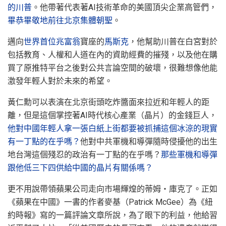
的川普
。他帶著代表著AI技術革命的美國頂尖企業高管們，
畢恭畢敬地前往北京集體朝聖
。
邁向
世界首位兆富翁
寶座的
馬斯克
，他幫助川普在白宮對於
包括教育、人權和人道在內的資助經費的摧殘，以及他在購
買了原推特平台之後對公共言論空間的破壞，很難想像他能
激發年輕人對於未來的希望。
黃仁勳可以表演在北京街頭吃炸醬面來拉近和年輕人的距
離，但是這個掌控著AI時代核心產業（晶片）的金錢巨人，
他對中國年輕人拿一張白紙上街都要被抓捕這個冰涼的現實
有一丁點的在乎嗎？
他對中共軍機和導彈隨時侵擾他的出生
地台灣這個殘忍的政治有一丁點的在乎嗎？
那些軍機和導彈
跟他低三下四供給中國的晶片有關係嗎？
更不用說帶領蘋果公司走向市場輝煌的蒂姆‧庫克了。正如
《蘋果在中國》一書的作者麥基（Patrick McGee）為《紐
約時報》寫的一篇評論文章所說，為了眼下的利益，他給習