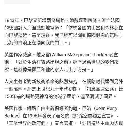
1843年，巴黎又新增兩條鐵路，總數達到四條。流亡法國
的德國詩人海涅激動地寫道：「彷彿各國的山巒和森林都在
向巴黎逼近。甚至現在，我已經可以聞到德國椴樹的氣味；
北海的白浪正在湧向我的門口。」
英國作家威廉‧薩克雷(William Makepeace Thackeray)宣
稱：「對於生活在鐵路出現之前，經歷過舊世界的我們來
說，這就像是挪亞和他的家人走出了方舟。」
人文主義者對新技術革命的熱烈擁抱，在網路时代達到另外
一個高潮。那是上世紀九十年代初期，「訊息高速公路」比
150年前的鐵路更神奇的消滅了距離，甚至消滅了國界。
美國作家、網路自由主義倡導者約翰‧巴洛（John Perry
Barlow）在1996年發表了著名的《網路空間獨立宣言》。
「工業世界的政府們，」宣言寫道，「你們這些由血肉與鋼