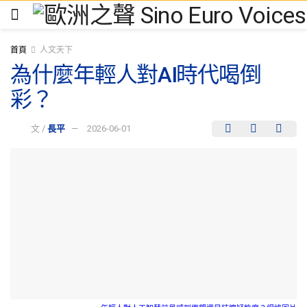
首頁
人文天下
為什麼年輕人對AI時代喝倒
彩？
文 /
長平
2026-06-01