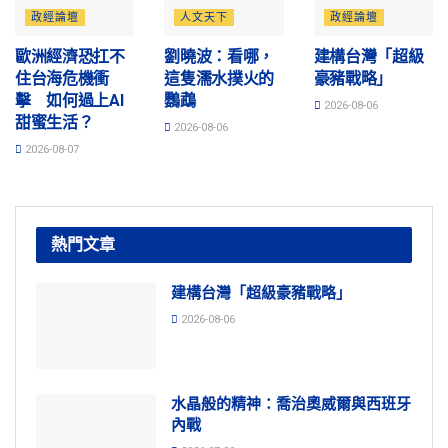
政經論壇
人文天下
政經論壇
歐洲經濟恐扛不
劉曉波：看哪，
建構台灣「超級
住台海危機衝
這隻濡水撲火的
豪豬戰略」
擊 如何過上AI
鸚鵡
2026-08-06
甜蜜生活？
2026-08-06
2026-08-07
熱門文章
建構台灣「超級豪豬戰略」
2026-08-06
水晶般的精神：喬治奧威爾與西班牙
內戰