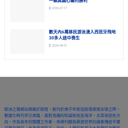
一顆真誠心靈的勝利
2026-07-17
數天內6萬移民游泳湧入西班牙飛地
30多人途中喪生
2026-08-01
歐洲之聲網站根植於歐陸，創刊於庚子年新冠疫情席捲全球之際。
數據化時代早已來臨，面對浩瀚的知識和信息海洋，太容易迷失方
向。作為長年的媒體工作者，本網刊願為華語世界的讀者傳送平實