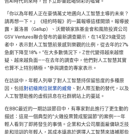
告AI時代到來時，台下立即響起喝倒彩的噓聲。
「你以為年輕人正在豪情萬丈地邁向人工智慧主導的未來？
請再想一下。」《紐約時報》的一篇報導這樣開頭。報導披
露，蓋洛普（Gallup）、沃爾頓家族基金會和風險投資公司
GSV Ventures聯合發布的最新調查顯示，在14至29歲受訪
者中，表示對人工智慧前景感到樂觀的比例，從去年的27%
急劇下降至18%。”在大多數情況下，Z世代變得越來越懷
疑、越來越負面——在去年的調查中，他們對人工智慧其實
也算不上特別積極。”參與調查的專家表示。
在訪談中，年輕人列舉了對人工智慧持保留態度的多種原
因，包括
對初級崗位就業的威脅
、對人際互動的替代，以及
人工智慧助推的虛假訊息在社群網站上的蔓延。
在BBC最近的一期訪談節目中，有專家對此進行了更生動的
描述：這是一個典型的”火雞投票贊成聖誕節”的案例——年
輕人看到了即將發生的事情。企業和大公司層面雇傭缺乏技
能和培訓的年輕人，其成本遠高於選擇人工智慧來填補那些