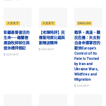
人文天下
人文天下
ENGLISH
彰顯基督復活的
【老陳時評】民
戰爭、高溫、難
生命——羅蘭德·
運聖地萊比錫與
民危機：失去對
庫訥牧師卸任與
劉曉波精神
自身命運掌控的
退休禮拜側記
歐洲Europe’s
2026-08-07
Control of Its
2026-08-07
Fate Is Tested
by Iran and
Ukraine Wars,
Wildfires and
Migration
2026-08-07