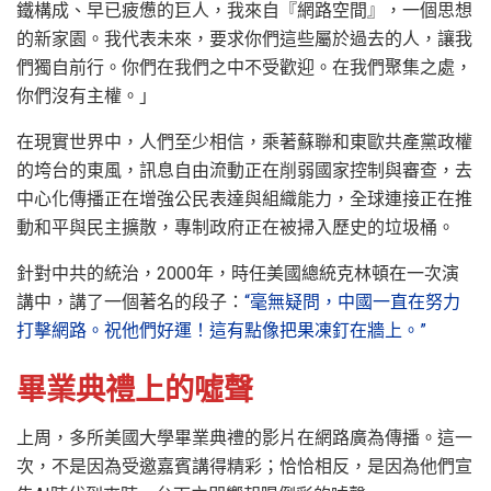
鐵構成、早已疲憊的巨人，我來自『網路空間』，一個思想
的新家園。我代表未來，要求你們這些屬於過去的人，讓我
們獨自前行。你們在我們之中不受歡迎。在我們聚集之處，
你們沒有主權。」
在現實世界中，人們至少相信，乘著蘇聯和東歐共產黨政權
的垮台的東風，訊息自由流動正在削弱國家控制與審查，去
中心化傳播正在增強公民表達與組織能力，全球連接正在推
動和平與民主擴散，專制政府正在被掃入歷史的垃圾桶。
針對中共的統治，2000年，時任美國總統克林頓在一次演
講中，講了一個著名的段子：
“毫無疑問，中國一直在努力
打擊網路。祝他們好運！這有點像把果凍釘在牆上。”
畢業典禮上的噓聲
上周，多所美國大學畢業典禮的影片在網路廣為傳播。這一
次，不是因為受邀嘉賓講得精彩；恰恰相反，是因為他們宣