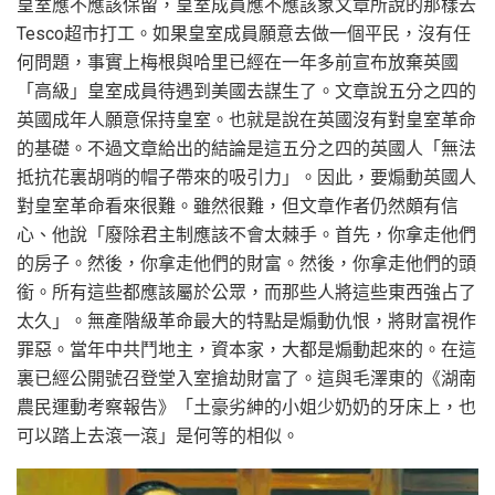
皇室應不應該保留，皇室成員應不應該象文章所說的那樣去
Tesco超市打工。如果皇室成員願意去做一個平民，沒有任
何問題，事實上梅根與哈里已經在一年多前宣布放棄英國
「高級」皇室成員待遇到美國去謀生了。文章說五分之四的
英國成年人願意保持皇室。也就是說在英國沒有對皇室革命
的基礎。不過文章給出的結論是這五分之四的英國人「無法
抵抗花裏胡哨的帽子帶來的吸引力」。因此，要煽動英國人
對皇室革命看來很難。雖然很難，但文章作者仍然頗有信
心、他說「廢除君主制應該不會太棘手。首先，你拿走他們
的房子。然後，你拿走他們的財富。然後，你拿走他們的頭
銜。所有這些都應該屬於公眾，而那些人將這些東西強占了
太久」。無產階級革命最大的特點是煽動仇恨，將財富視作
罪惡。當年中共鬥地主，資本家，大都是煽動起來的。在這
裏已經公開號召登堂入室搶劫財富了。這與毛澤東的《湖南
農民運動考察報告》「土豪劣紳的小姐少奶奶的牙床上，也
可以踏上去滾一滾」是何等的相似。