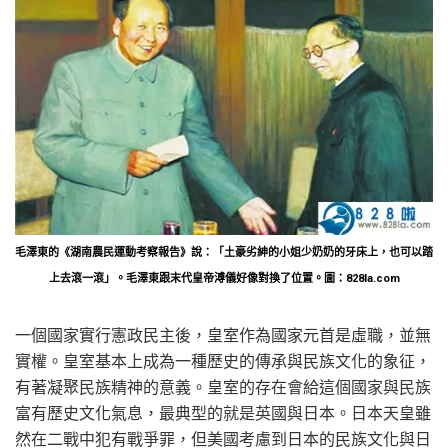
毛澤東的《湖南農民運動考察報告》說：「土豪劣紳的小姐少奶奶的牙床上，也可以踏
上去滾一滾」。毛澤東跟末代皇帝溥儀好像對換了位置。圖：828la.com
一個國家實行憲政民主後，皇室作為國家元首是虛職，並無
實權。皇室基本上成為一種歷史的傳承與民族文化的象征，
有著凝聚民族精神的意義。皇室的存在會給這個國家與民族
富有歷史文化氣息，最典型的就是英國與日本。日本天皇雖
然在二戰中犯有戰爭罪，但美國考慮到日本的民族文化與日