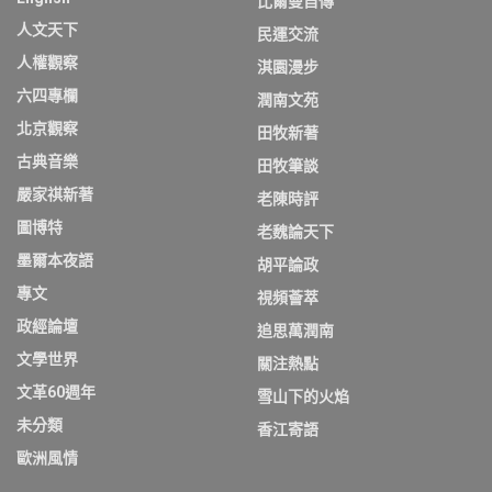
比爾曼自傳
人文天下
民運交流
人權觀察
淇園漫步
六四專欄
潤南文苑
北京觀察
田牧新著
古典音樂
田牧筆談
嚴家祺新著
老陳時評
圖博特
老魏論天下
墨爾本夜語
胡平論政
專文
視頻薈萃
政經論壇
追思萬潤南
文學世界
關注熱點
文革60週年
雪山下的火焰
未分類
香江寄語
歐洲風情