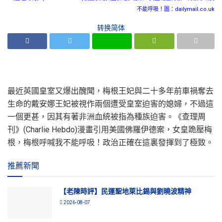
不能呼吸！圖：dailymail.co.uk
转换简体
最近英國皇室又爆出醜聞，梅根王妃與二十多年前車禍奪去
生命的戴安娜王妃被視作兩個遭受皇室迫害的媳婦，不過這
一個更甚，因其有著非洲血統被指為種族迫害。《查理周
刊》(Charlie Hebdo)漫畫引用美國佛羅伊德案，女皇跪壓梅
根，梅根呼喊我不能呼吸！政治正確在這裏發揮到了極致。
推薦新聞
【老陳時評】民運聖地萊比錫與劉曉波精神
2026-08-07