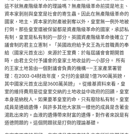
這不就無產階級革命的理論嗎？無產階級革命前提是地主、
資本家剝削與皇室是社會的寄生蟲。因此在無產階級革命的
國家，地主、資本家的財產被剝奪以外，皇室無一例外地被
打倒。那些皇室還被保留都是資產階級革命的國家，承認私
有制，皇室是私有制的一部分。英國資產階級革命後確立了
議會制的君主立憲制。「英國政府給予女王為元首職責的奉
給（國家元首支出）來源於王室費：於每屆議會會期開首
時，由君主交付予議會的皇家土地收益的一小部分。 所有
的王家土地皆由一個對議會負責的機構——王家產業署管
理：在2003-04財政年度，交付的金額是1億7690萬英鎊，
其中國家元首支出是3600萬英鎊」。從維基資料來看，皇
室的維持費用是從皇室交納的土地收益中政府的回饋，皇室
本身是納稅人。如果要革皇室的命，只有廢除私有制。皇室
成員是通過遺傳，與許多其他大家族一樣他的成員是含著金
湯匙出來的。血液的遺傳帶來財富的遺傳，對作者來說是有
道德問題的。這個問題就是打倒的理論基礎。