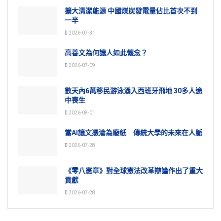
擴大清潔能源 中國煤炭發電量佔比首次不到
一半
2026-07-31
高善文為何讓人如此懷念？
2026-07-09
數天內6萬移民游泳湧入西班牙飛地 30多人途
中喪生
2026-08-01
當AI讓文憑淪為廢紙 傳統大學的未來在人脈
2026-07-28
《零八憲章》對全球憲法改革辯論作出了重大
貢獻
2026-07-28