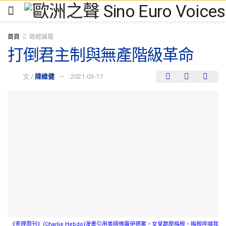
首頁
政經論壇
打倒君主制與無產階級革命
文 /
陳維健
2021-03-17
《查理周刊》(Charlie Hebdo)漫畫引用美國佛羅伊德案，女皇跪壓梅根，梅根呼喊我