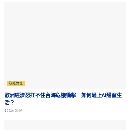
政經論壇
歐洲經濟恐扛不住台海危機衝擊 如何過上AI甜蜜生
活？
2026-08-07