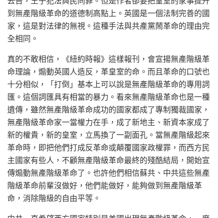
去告，王子犯法與民同罪。但是作者卻要把皇室的家事提升
到無產階級革命的道德制高點上。英國是一個法制完善的國
家，這是對法律的無視。這種手法與共產黨鬧革命的理由完
全相同。
真的不敢相信，《紐約時報》這樣報刊，會宣揚無產階級革
命理論，煽動英國人造反，革皇室的命。而且革命的口號也
十分相似，「打倒」基本上可以說是無產階級革命的專用詞
匯。這個詞匯具有相當的暴力。看來無產階級革命也是一種
遺傳，雖然無產階級革命成功的國家都成了專制獨裁國家，
無產階級革命家一當權力在手，成了新地主、新資本家成了
新的權貴，新的皇室，立馬換了一副面孔。當無產階級起來
革命時，即把他們打成反革命或顛覆國家政權罪，而西方民
主國家有些人，不顧無產階級革命最終的殘酷結局，開始宣
傳煽動無產階級革命了。也許他們相信蘇共、中共這些無產
階級革命前輩沒做好，他們能做好，能夠做到無產階級革
命，消除階級的自由平等。