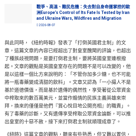
戰爭、高溫、難民危機：失去對自身命運掌控的歐
洲Europe’s Control of Its Fate Is Tested by Iran
and Ukraine Wars, Wildfires and Migration
2026-08-07
與此同時，《紐約時報》發表了「打倒英國君主制」的文
章，這篇文章的內容已經超出了對皇室醜聞的評論，也超出
了種族歧視問題，是要打倒君主制，要將英國皇室連根撥
起。文章的觀點是英國皇室存在的問題不是可以改變的，他
是以這樣一個比方來說明的：「不管你加多少糖，也不可能
將一瓶毒藥變成清甜的飲料」。文章又認為「一小撮人不是
基於道德價值，而是基於遺傳的偶然性，享受著從公眾資金
中榨取來的數百萬美元，並當作煽情的民族主義英雄來崇
拜，換來的僅僅是他們『賞心悅目地公開亮相』的職責」。
有了毒藥的診斷，又有遺傳享受榨取公眾資金論斷，可以推
出皇室的十惡不赦，接下來打倒君主制就順理成章了。
《紐時》這篇文章的觀點，聽來有些熟悉，但又難以置信，