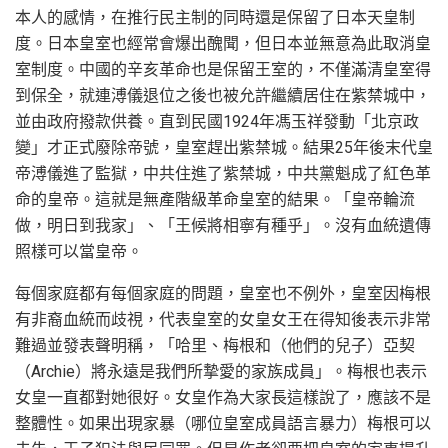
本人的感情，在推行民主制的同時還是保留了日本天皇制
度。日本皇室也經常會爆出醜聞，但日本並無意為此取消皇
室制度。中國的辛亥革命也是保留王室的，不僅滿清皇室得
到保全，就連溥儀退位之後也被允許繼續居住在紫禁城中，
並由政府撥款供養。直到民國1924年馮玉祥發動「北京政
變」才正式廢除帝號，皇室趕出紫禁城。結果25年後末代皇
帝溥儀進了監獄，中共住進了紫禁城，中共黨魁成了紅色革
命的皇帝。這就是無產階級革命皇室的結果。「皇帝輪流
做，明日到我家」、「王候將相寧有種乎」。沒有血統遺傳
照樣可以當皇帝。
每個家庭都有每個家庭的問題，皇室也不例外，皇室因梅根
有非裔血統而歧視，代表皇室的女皇女王在得知後表示非常
難過並發表聲明稱，「哈里、梅根和（他們的兒子）亞契
（Archie）將永遠是我們所摯愛的家族成員」。梅根也表示
女皇一直都對她很好。女皇作為大家長這樣說了，應該不是
整體性。如果出現家暴（哪位皇室成員語言暴力）梅根可以