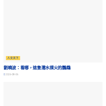
人文天下
劉曉波：看哪，這隻濡水撲火的鸚鵡
2026-08-06