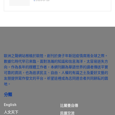
2026-07-28
歐洲之聲網站根植於歐陸，創刊於庚子年新冠疫情席捲全球之際。
數據化時代早已來臨，面對浩瀚的知識和信息海洋，太容易迷失方
向。作為長年的媒體工作者，本網刊願為華語世界的讀者傳送平實
可靠的資訊，也為追求民主、自由、人權的有識之士及愛好文藝的
友朋提供寫作發文的平台。祈望這裡成為志同道合者共同耕耘的園
地。
分類
English
比爾曼自傳
人文天下
民運交流