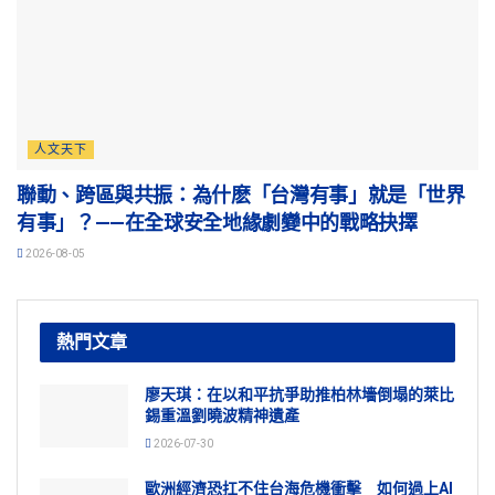
人文天下
聯動、跨區與共振：為什麽「台灣有事」就是「世界
有事」？——在全球安全地緣劇變中的戰略抉擇
2026-08-05
熱門文章
廖天琪：在以和平抗爭助推柏林墻倒塌的萊比
錫重溫劉曉波精神遺產
2026-07-30
歐洲經濟恐扛不住台海危機衝擊 如何過上AI