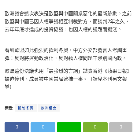
歐洲議會這次表決是歐盟與中國關系惡化的最新跡象。之前
歐盟與中國已因人權爭議相互制裁對方，而談判7年之久，
去年年底才達成的投資協議，也因人權的議題而擱淺。
看到歐盟如此強烈的抵制冬奧，中方外交部發言人老調重
彈：反對將運動政治化，反對藉人權問題干涉別國內政。
歐盟這份決議也用「最強烈的言詞」譴責香港《蘋果日報》
被迫停刊、成員被中國當局逮捕一事。（請見本刊另文報
導）
標籤:
抵制冬奧
歐洲議會