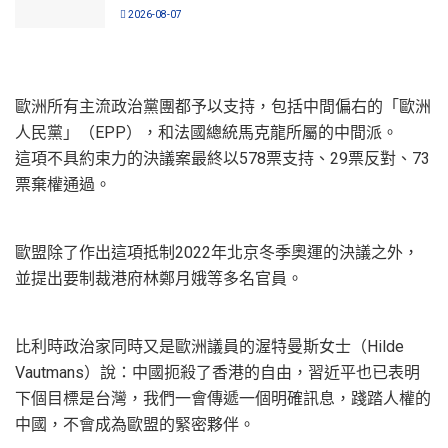
2026-08-07
歐洲所有主流政治黨團都予以支持，包括中間偏右的「歐洲
人民黨」（EPP），和法國總統馬克龍所屬的中間派。
這項不具約束力的決議案最終以578票支持、29票反對、73
票棄權通過。
歐盟除了作出這項抵制2022年北京冬季奧運的決議之外，
並提出要制裁港府林鄭月娥等多名官員。
比利時政治家同時又是歐洲議員的渥特曼斯女士（Hilde
Vautmans）說：中國扼殺了香港的自由，習近平也已表明
下個目標是台灣，我們一會傳遞一個明確訊息，踐踏人權的
中國，不會成為歐盟的緊密夥伴。