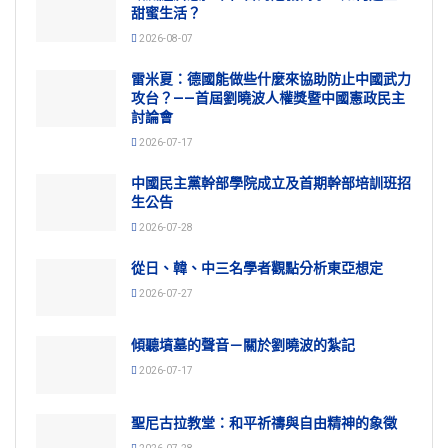
甜蜜生活？
2026-08-07
雷米夏：德國能做些什麼來協助防止中國武力
攻台？——首屆劉曉波人權獎暨中國憲政民主
討論會
2026-07-17
中國民主黨幹部學院成立及首期幹部培訓班招
生公告
2026-07-28
從日、韓、中三名學者觀點分析東亞想定
2026-07-27
傾聽墳墓的聲音－關於劉曉波的紮記
2026-07-17
聖尼古拉教堂：和平祈禱與自由精神的象徵