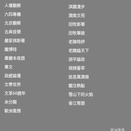
人權觀察
淇園漫步
六四專欄
潤南文苑
北京觀察
田牧新著
古典音樂
田牧筆談
嚴家祺新著
老陳時評
圖博特
老魏論天下
墨爾本夜語
胡平論政
專文
視頻薈萃
政經論壇
追思萬潤南
文學世界
關注熱點
文革60週年
雪山下的火焰
未分類
香江寄語
歐洲風情
歐洲風情