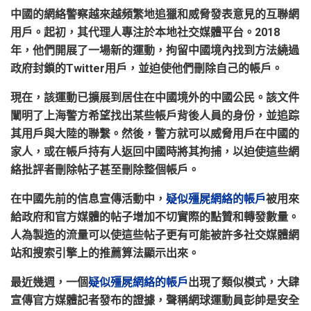
中國的網絡警察越來越頻繁地追獵和威脅發表意見的互聯網
用戶。起初，其代理人專注於本地社交媒體平台。
2018
年，他們開展了一場新的運動，拘留中國境內找到方法繞過
政府封鎖的
Twitter
用戶，並迫使他們刪除自己的帳戶。
現在，該運動已擴展到居住在中國境外的中國公民。該文件
闡明了上海警方希望找出某些帳戶背後人員的身份，並追踪
其用戶與大陸的聯繫。然後，警方就可以威脅用戶在中國的
家人，或在帳戶持有人返回中國時將其拘捕，以迫使這些網
絡批評者刪除帖子甚至刪除整個帳戶。
在中國先前的信息宣傳活動中，
疑似殭屍網絡的帳戶
被用來
給政府和官方媒體的帖子增加不切實際的點贊和轉發數量。
人為製造的流量可以使這些帖子更有可能被許多社交媒體網
站和搜索引擎上的推薦算法顯示出來。
最近幾週，一個
疑似殭屍網絡的帳戶
出現了類似模式，大肆
宣傳官方媒體記者發布的證據，聲稱網球運動員彭帥是安全