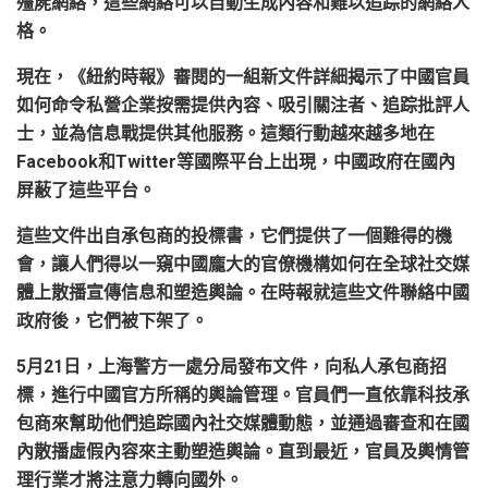
殭屍網絡，這些網絡可以自動生成內容和難以追踪的網絡人
格。
現在，《紐約時報》審閱的一組新文件詳細揭示了中國官員
如何命令私營企業按需提供內容、吸引關注者、追踪批評人
士，並為信息戰提供其他服務。這類行動越來越多地在
Facebook
和
Twitter
等國際平台上出現，中國政府在國內
屏蔽了這些平台。
這些文件出自承包商的投標書，它們提供了一個難得的機
會，讓人們得以一窺中國龐大的官僚機構如何在全球社交媒
體上散播宣傳信息和塑造輿論。在時報就這些文件聯絡中國
政府後，它們被下架了。
5
月
21
日，上海警方一處分局發布文件，向私人承包商招
標，進行中國官方所稱的輿論管理。官員們一直依靠科技承
包商來幫助他們追踪國內社交媒體動態，並通過審查和在國
內散播虛假內容來主動
塑造輿論
。直到最近，官員及輿情管
理行業才將注意力轉向國外。