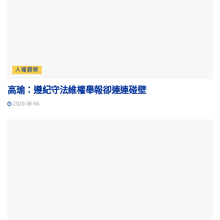
人權觀察
高瑜：遵紀守法維權舉報卻連連碰壁
2026-08-06