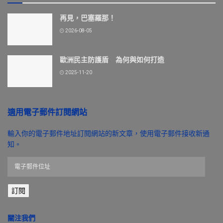
再見，巴塞羅那！
2026-08-05
歐洲民主防護盾 為何與如何打造
2025-11-20
適用電子郵件訂閱網站
輸入你的電子郵件地址訂閱網站的新文章，使用電子郵件接收新通
知。
電
子
郵
訂閱
件
位
址
關注我們