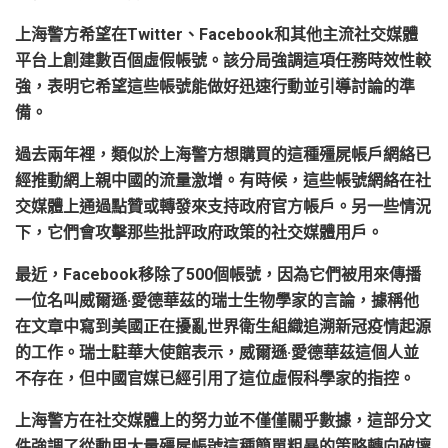
上海警方希望
在
Twitter
、
Facebook
和其他主流社交媒體
平台上創建數百個虛假帳號
。該分局強調這項任務時效性較
強，表明它希望這些帳號能做好迅速行動並引導討論的準
備。
過去兩年裡，類似於上海警方想購買的這種殭屍帳戶網絡已
經推動網上親中國的流量激增。有時候，這些帳號網絡在社
交媒體上通過點贊或轉發來支持政府官方帳戶。另一些情況
下，它們會攻擊那些批評政府政策的社交媒體用戶。
最近，
Facebook
移除了
500
個帳號，因為它們被用來傳播
一位名叫威爾遜
·
愛德華茲的瑞士生物學家的言論，據稱他
在文章中寫到美國正在擾亂世界衛生組織追溯新冠疫情起源
的工作。瑞士駐華大使館表示，威爾遜
·
愛德華茲這個人並
不存在，但中國官媒已經引用了這位虛假科學家的指控。
上海警方在社交媒體上的努力並不僅僅關乎數據，這部分文
件強調了從動用大量殭屍帳號這種簡單粗暴的策略轉向破壞