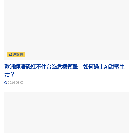
政經論壇
歐洲經濟恐扛不住台海危機衝擊 如何過上AI甜蜜生
活？
2026-08-07