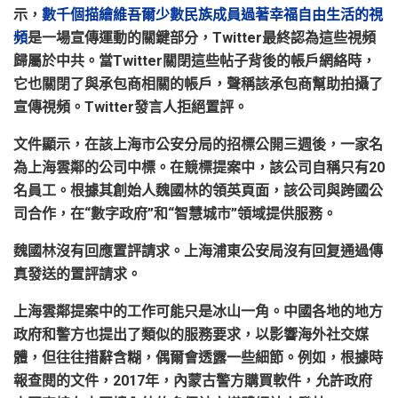
示，
數千個描繪維吾爾少數民族成員過著幸福自由生活的視
頻
是一場宣傳運動的關鍵部分，
Twitter
最終認為這些視頻
歸屬於中共。當
Twitter
關閉這些帖子背後的帳戶網絡時，
它也關閉了與承包商相關的帳戶，聲稱該承包商幫助拍攝了
宣傳視頻。
Twitter
發言人拒絕置評。
文件顯示，在該上海市公安分局的招標公開三週後，一家名
為上海雲鄰的公司中標。在競標提案中，該公司自稱只有
20
名員工。根據其創始人魏國林的領英頁面，該公司與跨國公
司合作，在
“
數字政府
”
和
“
智慧城市
”
領域提供服務。
魏國林沒有回應置評請求。上海浦東公安局沒有回复通過傳
真發送的置評請求。
上海雲鄰提案中的工作可能只是冰山一角。中國各地的地方
政府和警方也提出了類似的服務要求，以影響海外社交媒
體，但往往措辭含糊，偶爾會透露一些細節。例如，根據時
報查閱的文件，
2017
年，內蒙古警方購買軟件，允許政府