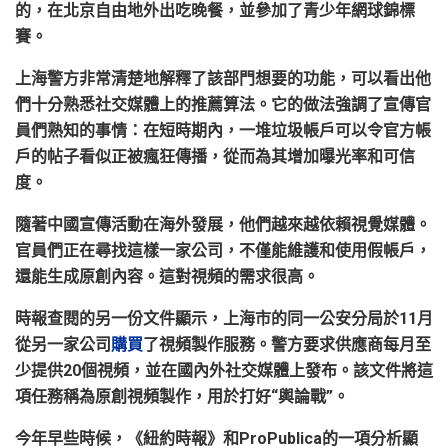
的，在北京自由地外出吃晚餐，並參加了青少年網球錦標
賽。
上海警方非常清楚地解釋了該部門想要的功能，可以看出
他
們十分熟悉社交媒體上的推薦算法
。它的做法強調了宣傳官
員們熟知的事情：在短時期內，一堆垃圾帳戶可以令官方帳
戶的帖子看似正被瘋狂傳播，從而為其增加曝光率和可信
度。
隨著中國宣傳活動在海外發展，他們越來越依賴視覺媒體。
官員們正在尋找這樣一家公司，
不僅能維護和使用假帳戶，
還能生成原創內容。
這對視頻的需求很高。
時報查閱的另一份文件顯示，上海市的同一公安分局於
11
月
從另一家公司
購買
了視頻製作服務。警方要求供應商每月至
少提供
20
個視頻，並在國內外社交媒體上發布。該文件將這
項任務稱為原創視頻製作，用於打好
“
輿論戰
”
。
今年早些時候，《紐約時報》和
ProPublica
的一項分析顯