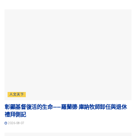
人文天下
彰顯基督復活的生命——羅蘭德·庫訥牧師卸任與退休
禮拜側記
2026-08-07