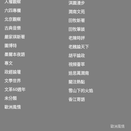
人權觀察
淇園漫步
六四專欄
潤南文苑
北京觀察
田牧新著
古典音樂
田牧筆談
嚴家祺新著
老陳時評
圖博特
老魏論天下
墨爾本夜語
胡平論政
專文
視頻薈萃
政經論壇
追思萬潤南
文學世界
關注熱點
文革60週年
雪山下的火焰
未分類
香江寄語
歐洲風情
歐洲風情