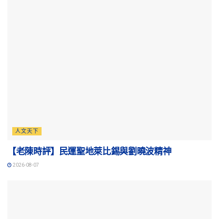
人文天下
【老陳時評】民運聖地萊比錫與劉曉波精神
2026-08-07