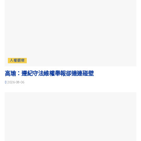
人權觀察
高瑜：遵紀守法維權舉報卻連連碰壁
2026-08-06