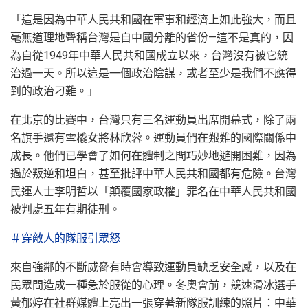
「這是因為中華人民共和國在軍事和經濟上如此強大，而且
毫無道理地聲稱台灣是自中國分離的省份—這不是真的，因
為自從1949年中華人民共和國成立以來，台灣沒有被它統
治過一天。所以這是一個政治陰謀，或者至少是我們不應得
到的政治刁難。」
在北京的比賽中，台灣只有三名運動員出席開幕式，除了兩
名旗手還有雪橇女將林欣蓉。運動員們在艱難的國際關係中
成長。他們已學會了如何在體制之間巧妙地避開困難，因為
過於叛逆和坦白，甚至批評中華人民共和國都有危險。台灣
民運人士李明哲以「顛覆國家政權」罪名在中華人民共和國
被判處五年有期徒刑。
＃穿敵人的隊服引眾怒
來自強鄰的不斷威脅有時會導致運動員缺乏安全感，以及在
民眾間造成一種急於服從的心理。冬奧會前，競速滑冰選手
黃郁婷在社群媒體上亮出一張穿著新隊服訓練的照片：中華