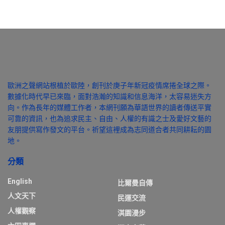
歐洲之聲網站根植於歐陸，創刊於庚子年新冠疫情席捲全球之際。
數據化時代早已來臨，面對浩瀚的知識和信息海洋，太容易迷失方
向。作為長年的媒體工作者，本網刊願為華語世界的讀者傳送平實
可靠的資訊，也為追求民主、自由、人權的有識之士及愛好文藝的
友朋提供寫作發文的平台。祈望這裡成為志同道合者共同耕耘的園
地。
分類
English
比爾曼自傳
人文天下
民運交流
人權觀察
淇園漫步