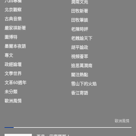
六四專欄
潤南文苑
北京觀察
田牧新著
古典音樂
田牧筆談
嚴家祺新著
老陳時評
圖博特
老魏論天下
墨爾本夜語
胡平論政
專文
視頻薈萃
政經論壇
追思萬潤南
文學世界
關注熱點
文革60週年
雪山下的火焰
未分類
香江寄語
歐洲風情
歐洲風情