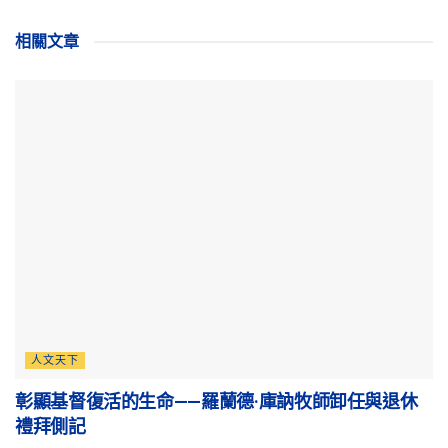
相關
文章
人文天下
彰顯基督復活的生命——羅蘭德·庫訥牧師卸任與退休
禮拜側記