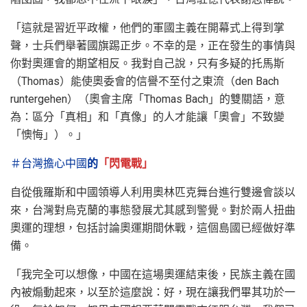
「這就是習近平政權，他們的軍國主義在開幕式上得到掌
聲，士兵們舉著國旗踢正步。不幸的是，正在發生的事情與
你對奧運會的期望相反。我對自己說，只有多疑的托馬斯
（Thomas）能使奧委會的信譽不至付之東流（den Bach
runtergehen）（奧會主席「Thomas Bach」的雙關語，意
為：區分「真相」和「真像」的人才能讓「奧會」不致變
「懊悔」）。」
＃台灣擔心中國
的
「閃電戰」
自從俄羅斯和中國領導人利用奧林匹克舞台進行雙邊會談以
來，台灣對烏克蘭的事態發展尤其感到警覺。對於兩人扭曲
奧運的理想，包括討論奧運期間休戰，這個島國已經做好準
備。
「我完全可以想像，中國在這場奧運結束後，民族主義在國
內被煽動起來，以至於這麼說：好，現在讓我們畢其功於一