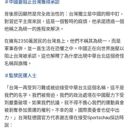
＃中國要阻止台灣獲得承認
背後原因顯然是完全政治性的：台灣獨立是中國的眼中釘，
對習近平主席來說，這是一個暫時的麻煩，他承諾透過一個
他稱之為統一的進程來解決。
在擁有2350萬居民的台灣島上，他們不稱其為統一，而是
軍事吞併，並一直生活在恐懼之中。中國正在向世界施壓以
阻止台灣被承認。這也解釋了為什麼出現中華台北這個奇怪
名稱與旗幟。
＃監禁民運人士
「台灣一再受到刁難或被迫接受中華台北這個名稱，這不是
我們的名字。我們被脅迫，我們的政治處境在中國壓力下受
到嚴重破壞，如果我們抗議，就不得不擔心我們的運動員會
被剝奪參加奧運的權利。不幸的是，國際奧委會也從中出
力，」台灣駐德國官方代表謝志偉在接受Sportschau採訪時
說：