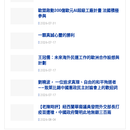
歐盟啟動300億歐元AI超級工廠計畫 法國積極
參與
2026-07-31
一顆真誠心靈的勝利
2026-07-17
王冠儒：未來海外民運工作的歐洲合作設想與
計劃
2026-07-17
劉曉波， 一位追求真理、自由的和平殉道者
——致萊比錫中國憲政民主討論會上的歡迎詞
2026-07-17
【老陳時評】紐西蘭華裔議員發問外交部長打
疫苗遭嗆，中國政府聲明此地無銀三百兩
2026-08-04