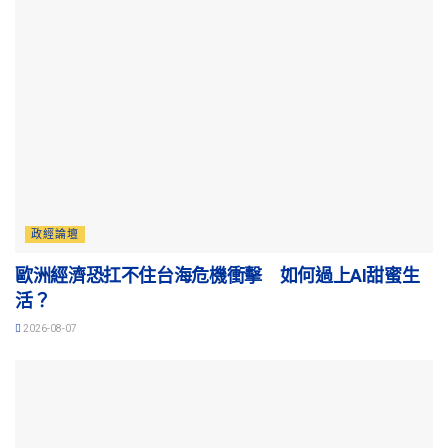
政經論壇
歐洲經濟恐扛不住台海危機衝擊 如何過上AI甜蜜生
活？
2026-08-07