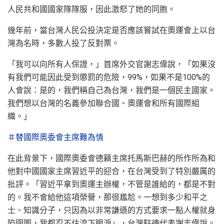
人民共和國國家隊隊服，因此激怒了她的同胞。
幾年前，當台灣人民公投決定是否應該嘗試在奧運會上以台
灣為名時，多數人投了反對票。
「我可以向所有人保證，」首席外交官謝志偉說，「如果沒
有我們可能因此受到懲罰的危險，99%，如果不是100%的
人會說：是的，我們稱自己為台灣，我們是一個民主國家。
我們想以台灣的名義參加聯合國、奧運會和所有國際組
織。」
＃替國際奧委會主席難為情
在此背景下，國際奧委會德籍主席托馬斯巴赫的所作所為和
他對中國國家主席習近平的迎合，在台灣受到了特別嚴厲的
批評。「習近平拿到奧運主辦權，不管是誰給的，都是不對
的。我不會給他這項榮譽，那很尷尬。一想到多少和平之
士、知識分子，只因為以非常謙遜的方式要求一點人權就身
陷囹圄，我都忍不住流下眼淚」，台灣駐德代表謝志偉說。