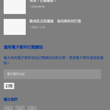
再見，巴塞羅那！
2026-08-05
歐洲民主防護盾 為何與如何打造
2025-11-20
適用電子郵件訂閱網站
輸入你的電子郵件地址訂閱網站的新文章，使用電子郵件接收新通
知。
電
子
郵
訂閱
件
位
址
關注我們