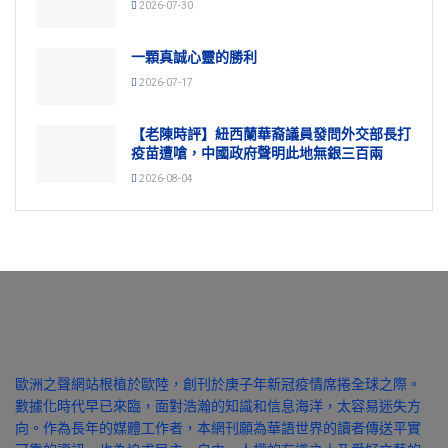
2026-07-30
一顆真誠心靈的勝利
2026-07-17
【老陳時評】紐西蘭華裔議員發問外交部長打
疫苗遭嗆，中國政府聲明此地無銀三百兩
2026-08-04
歐洲之聲網站根植於歐陸，創刊於庚子年新冠疫情席捲全球之際。
數據化時代早已來臨，面對浩瀚的知識和信息海洋，太容易迷失方
向。作為長年的媒體工作者，本網刊願為華語世界的讀者傳送平實