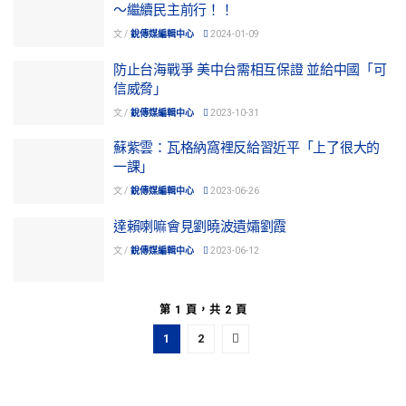
～繼續民主前行！！
文 /
銳傳媒編輯中心
2024-01-09
防止台海戰爭 美中台需相互保證 並給中國「可
信威脅」
文 /
銳傳媒編輯中心
2023-10-31
蘇紫雲：瓦格納窩裡反給習近平「上了很大的
一課」
文 /
銳傳媒編輯中心
2023-06-26
達賴喇嘛會見劉曉波遺孀劉霞
文 /
銳傳媒編輯中心
2023-06-12
第 1 頁，共 2 頁
1
2