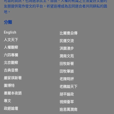
可靠的資訊，也為追求民主、自由、人權的有識之士及愛好文藝的
友朋提供寫作發文的平台。祈望這裡成為志同道合者共同耕耘的園
地。
分類
English
比爾曼自傳
人文天下
民運交流
人權觀察
淇園漫步
六四專欄
潤南文苑
北京觀察
田牧新著
古典音樂
田牧筆談
嚴家祺新著
老陳時評
圖博特
老魏論天下
墨爾本夜語
胡平論政
專文
視頻薈萃
政經論壇
追思萬潤南