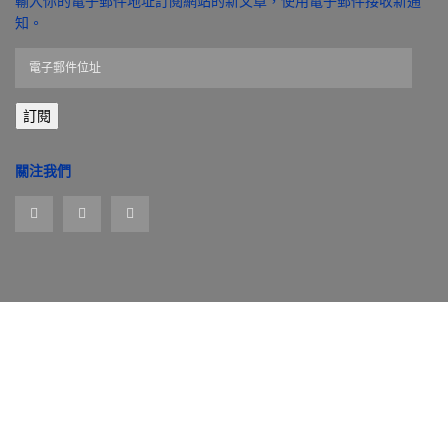
輸入你的電子郵件地址訂閱網站的新文章，使用電子郵件接收新通
知。
電
子
郵
訂閱
件
位
址
關注我們