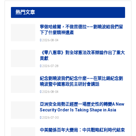
熱門文章
寧做哈維爾，不做昆德拉——劉曉波給我們留
下了什麼精神遺產
2026-08-04
《零八憲章》對全球憲法改革辯論作出了重大
貢獻
2026-07-28
紀念劉曉波我們紀念什麽——在萊比錫紀念劉
曉波暨中國憲政民主研討會講話
2026-08-04
亞洲安全局勢正經歷一場歷史性的轉變A New
Security Order Is Taking Shape in Asia
2026-07-30
中美關係百年大變局：中共戰略紅利時代結束