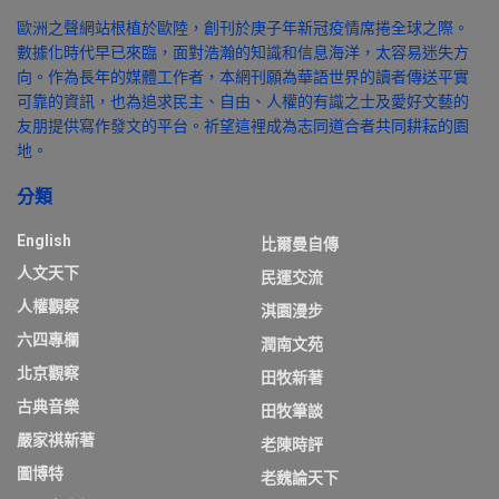
歐洲之聲網站根植於歐陸，創刊於庚子年新冠疫情席捲全球之際。
數據化時代早已來臨，面對浩瀚的知識和信息海洋，太容易迷失方
向。作為長年的媒體工作者，本網刊願為華語世界的讀者傳送平實
可靠的資訊，也為追求民主、自由、人權的有識之士及愛好文藝的
友朋提供寫作發文的平台。祈望這裡成為志同道合者共同耕耘的園
地。
分類
English
比爾曼自傳
人文天下
民運交流
人權觀察
淇園漫步
六四專欄
潤南文苑
北京觀察
田牧新著
古典音樂
田牧筆談
嚴家祺新著
老陳時評
圖博特
老魏論天下