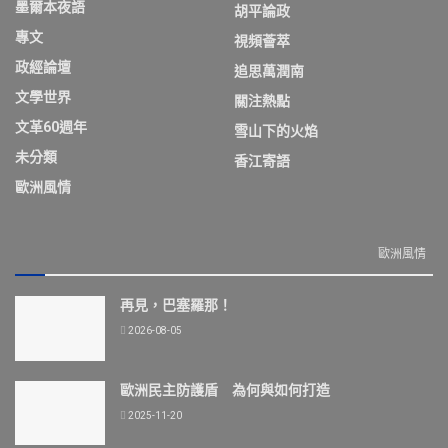
墨爾本夜語
胡平論政
專文
視頻薈萃
政經論壇
追思萬潤南
文學世界
關注熱點
文革60週年
雪山下的火焰
未分類
香江寄語
歐洲風情
歐洲風情
再見，巴塞羅那！
2026-08-05
歐洲民主防護盾 為何與如何打造
2025-11-20