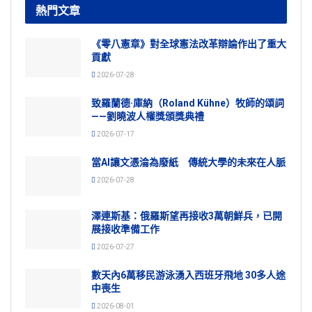
熱門文章
《零八憲章》對全球憲法改革辯論作出了重大
貢獻
2026-07-28
致羅蘭德·庫納（Roland Kühne）牧師的頌詞
——劉曉波人權獎頒獎典禮
2026-07-17
當AI讓文憑淪為廢紙 傳統大學的未來在人脈
2026-07-28
澤連斯基：俄羅斯望再接收3萬朝鮮兵，已開
展接收準備工作
2026-07-27
數天內6萬移民游泳湧入西班牙飛地 30多人途
中喪生
2026-08-01