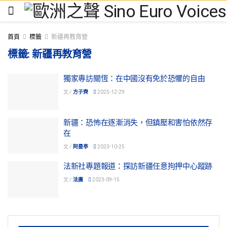
首頁
標籤
新疆再教育營
標籤:
新疆再教育營
獨家專訪關恆：在中國沒有免於恐懼的自由
文 /
方子齊
2025-12-29
新疆：恐怖在逐漸消失，但鎮壓和害怕依然存
在
文 /
阿曼亭
2023-10-25
法新社專題報道：探訪新疆任意拘押中心蹤跡
文 /
法廣
2023-09-15