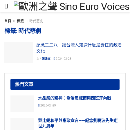
首頁
標籤
時代悲劇
標籤:
時代悲劇
紀念二二八 讓台灣人知道什麼是責任的政治
文化
文 /
謝達文
2024-02-28
熱門文章
水晶般的精神：喬治奧威爾與西班牙內戰
2026-07-29
萊比錫和平與憲政宣言——紀念劉曉波先生逝
世九周年