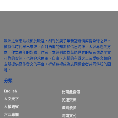
歐洲之聲網站根植於歐陸，創刊於庚子年新冠疫情席捲全球之際。
數據化時代早已來臨，面對浩瀚的知識和信息海洋，太容易迷失方
向。作為長年的媒體工作者，本網刊願為華語世界的讀者傳送平實
可靠的資訊，也為追求民主、自由、人權的有識之士及愛好文藝的
友朋提供寫作發文的平台。祈望這裡成為志同道合者共同耕耘的園
地。
分類
English
比爾曼自傳
人文天下
民運交流
人權觀察
淇園漫步
六四專欄
潤南文苑