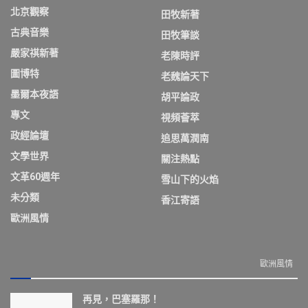
北京觀察
田牧新著
古典音樂
田牧筆談
嚴家祺新著
老陳時評
圖博特
老魏論天下
墨爾本夜語
胡平論政
專文
視頻薈萃
政經論壇
追思萬潤南
文學世界
關注熱點
文革60週年
雪山下的火焰
未分類
香江寄語
歐洲風情
歐洲風情
再見，巴塞羅那！