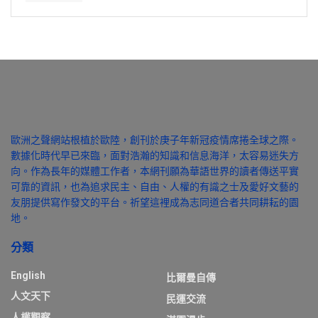
歐洲之聲網站根植於歐陸，創刊於庚子年新冠疫情席捲全球之際。
數據化時代早已來臨，面對浩瀚的知識和信息海洋，太容易迷失方
向。作為長年的媒體工作者，本網刊願為華語世界的讀者傳送平實
可靠的資訊，也為追求民主、自由、人權的有識之士及愛好文藝的
友朋提供寫作發文的平台。祈望這裡成為志同道合者共同耕耘的園
地。
分類
English
比爾曼自傳
人文天下
民運交流
人權觀察