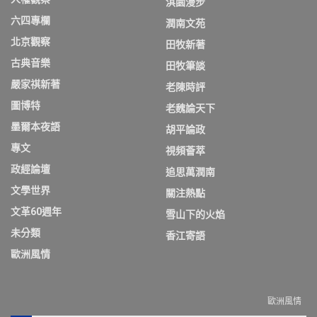
淇園漫步
六四專欄
潤南文苑
北京觀察
田牧新著
古典音樂
田牧筆談
嚴家祺新著
老陳時評
圖博特
老魏論天下
墨爾本夜語
胡平論政
專文
視頻薈萃
政經論壇
追思萬潤南
文學世界
關注熱點
文革60週年
雪山下的火焰
未分類
香江寄語
歐洲風情
歐洲風情