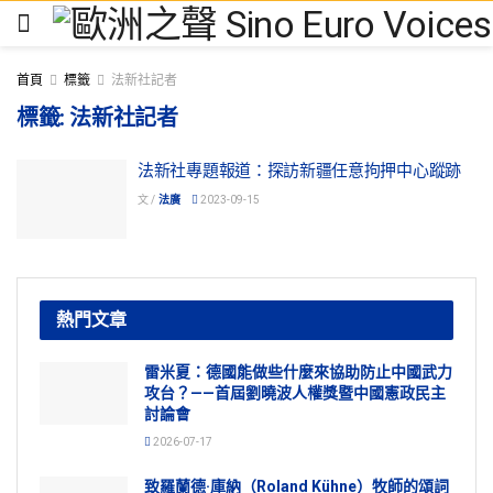
首頁
標籤
法新社記者
標籤:
法新社記者
法新社專題報道：探訪新疆任意拘押中心蹤跡
文 /
法廣
2023-09-15
熱門文章
雷米夏：德國能做些什麼來協助防止中國武力
攻台？——首屆劉曉波人權獎暨中國憲政民主
討論會
2026-07-17
致羅蘭德·庫納（Roland Kühne）牧師的頌詞