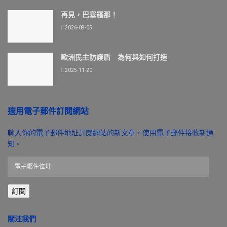
再見，巴塞羅那！
2026-08-05
歐洲民主防護盾 為何與如何打造
2025-11-20
適用電子郵件訂閱網站
輸入你的電子郵件地址訂閱網站的新文章，使用電子郵件接收新通
知。
電
子
郵
訂閱
件
位
址
關注我們