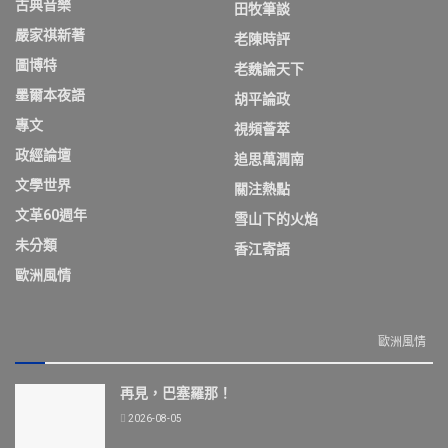
古典音樂
田牧筆談
嚴家祺新著
老陳時評
圖博特
老魏論天下
墨爾本夜語
胡平論政
專文
視頻薈萃
政經論壇
追思萬潤南
文學世界
關注熱點
文革60週年
雪山下的火焰
未分類
香江寄語
歐洲風情
歐洲風情
再見，巴塞羅那！
2026-08-05