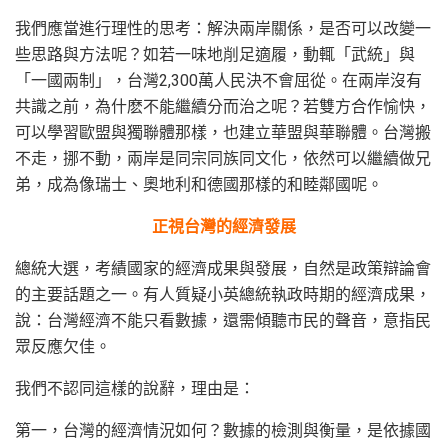
我們應當進行理性的思考：解決兩岸關係，是否可以改變一
些思路與方法呢？如若一味地削足適履，動輒「武統」與
「一國兩制」，台灣2,300萬人民決不會屈從。在兩岸沒有
共識之前，為什麽不能繼續分而治之呢？若雙方合作愉快，
可以學習歐盟與獨聯體那樣，也建立華盟與華聯體。台灣搬
不走，挪不動，兩岸是同宗同族同文化，依然可以繼續做兄
弟，成為像瑞士、奧地利和德國那樣的和睦鄰國呢。
正視台灣的經濟發展
總統大選，考績國家的經濟成果與發展，自然是政策辯論會
的主要話題之一。有人質疑小英總統執政時期的經濟成果，
說：台灣經濟不能只看數據，還需傾聽市民的聲音，意指民
眾反應欠佳。
我們不認同這樣的說辭，理由是：
第一，台灣的經濟情況如何？數據的檢測與衡量，是依據國