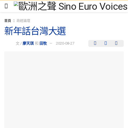
首頁
政經論壇
新年話台灣大選
文 /
廖天琪
和
田牧
2020-08-27