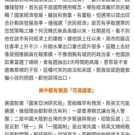
賺錢發財，首先這不是國際通用概念，哪些經濟屬於庶民範
疇？國家經濟發展，雖說有側重，有重點，但通常以提出綜
合計劃與發展為準，僅強調「庶民經濟」是否有爭取選票的
忽悠策略之嫌？何況韓氏執長高雄以來，任期甚短，看不到
他在該市有何經濟上的建樹。據他說上任以來，高市的飯店
住客率上升不少，外銷水果出口量也提升很多，這聽上去好
像是個推銷員在報業績，不像個胸有城府的政治家。他還說
如果當選了總統，會每週抽出3天時間跑高雄，意思是不會
遺棄那裡的子民，這種可笑的說法和承諾，簡直就是跑龍套
騙小孩的把戲，虧他說得出口。
美中都有預測「花落誰家」
美國智庫「國家亞洲研究局」等組織早有預測，蔡英文可能
勝選，幾個理由都對蔡氏有利：一是香港模式讓台灣人警
醒；二是中國大陸對台灣的步步緊逼與脅迫，招致反感；三
是反對「統一」與「一國兩制」是台灣共識。蔡英文總統敢
於面對問題，堅持原則，坦誠直言，而韓國瑜始終是言不由