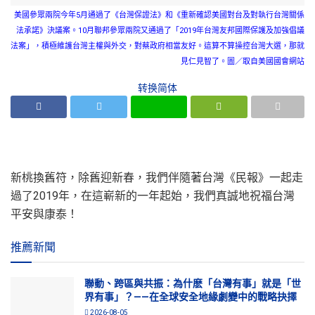
美國參眾兩院今年5月通過了《台灣保證法》和《重新確認美國對台及對執行台灣關係
法承諾》決議案。10月聯邦參眾兩院又通過了「2019年台灣友邦國際保護及加強倡議
法案」，積極維護台灣主權與外交，對蔡政府相當友好。這算不算操控台灣大選，那就
見仁見智了。圖／取自美國國會網站
转换简体
新桃換舊符，除舊迎新春，我們伴隨著台灣《民報》一起走
過了2019年，在這嶄新的一年起始，我們真誠地祝福台灣
平安與康泰！
推薦新聞
聯動、跨區與共振：為什麽「台灣有事」就是「世
界有事」？——在全球安全地緣劇變中的戰略抉擇
2026-08-05