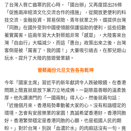
了台灣人唇亡齒寒的民心時，「國台辦」又再度提出26條
「促進兩岸經濟文化交流合作的措施」，從開放更便利的科
技交流、金融投資、貿易保險、青年就業之外，還提供台灣
「同胞」在國外受到中國使領館保護協助的便利，這些招數
著實厲害。這兩年習大大對蔡姐非常「感冒」，大陸客來台
灣「自由行」大幅減少，而這「惠台」政策出來之後，台灣
客倒是被「厲害了，我的國！」大量吸引過去，在那兒遊山
玩水，提升了大陸的旅遊營業額。
習蔡兩份元旦文告各有乾坤
今年「國家主席」習近平的新年獻詞令人跌破眼鏡，在香港
問題上簡直就是放下屠刀立地成佛，一副慈眉善眼的溫柔敦
厚。他先讚澳門的「一國兩制」得人心，然後就兩句話：
「近幾個月來，香港局勢牽動著大家的心。沒有和諧穩定的
環境，怎會有安居樂業的家園！真誠希望香港好，香港同胞
好。香港繁榮穩定是香港同胞的心願，也是祖國人民的期
盼。」對於台灣，別說「血濃於水」的肉麻話沒有一句，竟