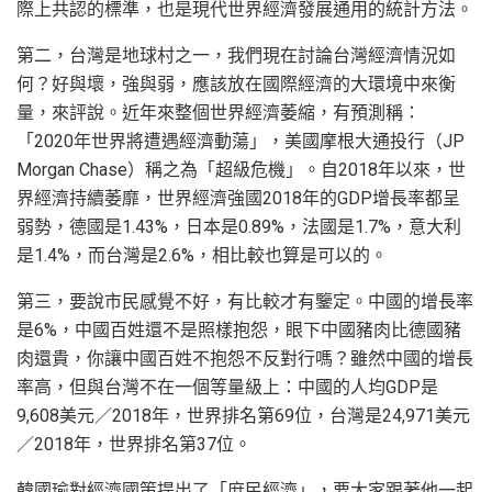
際上共認的標準，也是現代世界經濟發展通用的統計方法。
第二，台灣是地球村之一，我們現在討論台灣經濟情況如
何？好與壞，強與弱，應該放在國際經濟的大環境中來衡
量，來評說。近年來整個世界經濟萎縮，有預測稱：
「2020年世界將遭遇經濟動蕩」，美國摩根大通投行（JP
Morgan Chase）稱之為「超級危機」。自2018年以來，世
界經濟持續萎靡，世界經濟強國2018年的GDP增長率都呈
弱勢，德國是1.43%，日本是0.89%，法國是1.7%，意大利
是1.4%，而台灣是2.6%，相比較也算是可以的。
第三，要說市民感覺不好，有比較才有鑒定。中國的增長率
是6%，中國百姓還不是照樣抱怨，眼下中國豬肉比德國豬
肉還貴，你讓中國百姓不抱怨不反對行嗎？雖然中國的增長
率高，但與台灣不在一個等量級上：中國的人均GDP是
9,608美元／2018年，世界排名第69位，台灣是24,971美元
／2018年，世界排名第37位。
韓國瑜對經濟國策提出了「庶民經濟」，要大家跟著他一起