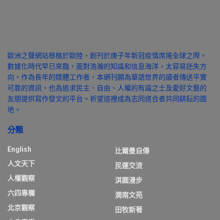
歐洲之聲網站根植於歐陸，創刊於庚子年新冠疫情席捲全球之際。
數據化時代早已來臨，面對浩瀚的知識和信息海洋，太容易迷失方
向。作為長年的媒體工作者，本網刊願為華語世界的讀者傳送平實
可靠的資訊，也為追求民主、自由、人權的有識之士及愛好文藝的
友朋提供寫作發文的平台。祈望這裡成為志同道合者共同耕耘的園
地。
分類
English
比爾曼自傳
人文天下
民運交流
人權觀察
淇園漫步
六四專欄
潤南文苑
北京觀察
田牧新著