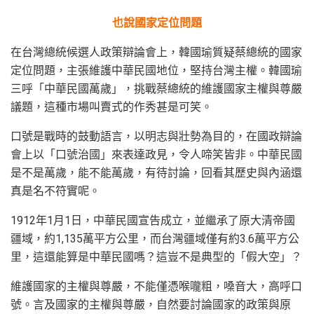
也說國家定位問題
在台灣總統候選人政策辯論會上，韓國瑜質疑蔡總統的國家
定位問題，主張維護中華民國地位，堅持台灣主權。韓國瑜
三呼「中華民國萬歲」，挑戰蔡總統的維護國家主權與尊嚴
議題，這種市場叫賣式的作秀甚是可笑。
口號是戰時的鼓動語言，以明志與壯勢為目的，在國政辯論
會上以「口號治國」來表達政見，令人啼笑皆非。中華民國
是不是萬歲，能不能萬歲，有待討論，回看其歷史與內涵還
真是名不符實呢。
1912年1月1日，中華民國宣告成立，並繼承了原大清帝國
疆域，約1,135萬平方公里，而台灣疆域僅有約3.6萬平方公
里，這還能算是中華民國嗎？這豈不是典型的「假大空」？
維護國家的主權與尊嚴，不能僅憑喉嚨粗，嗓音大，高呼口
號。言及國家的主權與尊嚴，自然要討論國家的政策與原