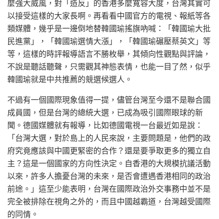
麼強大威風，對「造反」的香港多麼寬容大度，台灣其實可
以接受這樣的大家長啊。再看看中國官方的電視、報紙等各
類媒體，幾乎是一邊倒地替韓國瑜搖旗吶喊：「韓國瑜大批
民進黨」，「韓國瑜選情大漲」，「韓國瑜碾壓蔡英文」等
等，這樣的時評報導語言不勝枚舉，其傾向性觀點與評論，
不說是聽話聽聲，只需觀其神態表情，也能一目了然，似乎
韓國瑜就是中共推薦的競選候選人。
不過有一個國際現象值得一提，儘管台灣至今還不是聯合國
成員國，但是台灣的總統大選，已成為吸引國際眼球的新
聞。德國媒體就有報導，比如德國電視一台最近如是說：
「台灣大選，對於島上的人民來說，主要問題是，他們的政
府究竟應該與中國更緊密的合作？還是要爭取更多的獨立自
主？這是一個國家的方向性決定。自香港的大規模抗議活動
以來，許多人擔憂台灣的未來，是否會遭遇香港相同的政治
前途。」這至少能表明，台灣在國際政治外交事務中並不是
完全被排除在視角之外的，而且中國越霸道，台灣越受國際
的同情。