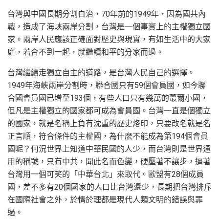
台灣與中國長期分割自治，70年前的1949年，因為國共內
戰，造成了海峽兩岸分割，台灣是一個事實上的主權獨立國
家。兩岸人民應該正確面對歷史與現實，有如生活中的大家
庭，若合不到一起，就繼續和平的分家而過。
台灣繼續走獨立自主的道路，是台灣人民自己的選擇。
1949年海峽兩岸分割時，聯合國只有59個會員國，如今聯
合國會員國已增至193個，有些人口只有幾萬的蕞爾小國，
但凡是主權獨立的國家都可成為會員國。台灣一直是個獨立
的國家，就是名稱上負有沈重的歷史烙印，只要改名就是名
正言順，符合條件的主權國，為什麽不能成為第194個會員
國呢？何況世界上知道中華民國的人少，而台灣則是世界通
用的稱號，只有中共，聞此名而色變，硬壓著不讓步，逼著
台灣用一個可笑的「中華台北」來取代。歐盟有28個成員
國，差不多有20個國家的人口比台灣還少，長期把台灣排斥
在國際社會之外，於情於理都是現代人類文明的錯誤與罪
過。