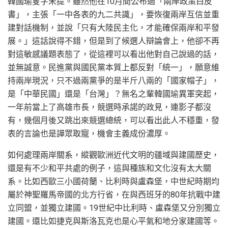
韓國瑜隻字未提。雖然他在10月間公布過「兩岸政策白皮
書」，主張「一中各表的九二共識」，要恢復兩岸互信並重
建對話機制，並說「只有大陸民主化，才能確保兩岸和平發
展。」這話說得不錯，但是到了候選人辯論會上，他卻不再
對這敏感議題表態了，從這裡可以看出他對自己說過的話，
並無誠意。民進黨與國民黨本質上都反對「統一」，願意維
持兩岸現況，只不過兩黨爭的是半斤八兩的「國家帽子」，
是「中華民國」還是「台灣」？無名之輩韓國瑜異軍突起，
一年前當上了高雄市長，競選時承諾的政見，連影子都沒
有，幾個月後又跳出來競選總統，可以看出此人不穩重，發
表的言論也是譁眾取寵，機會主義成份濃厚。
如何處理兩岸關系，縱觀歐洲近代文明的疆域與建國歷史，
還是有不少和平共處的例子，這與種族和文化沒有太大關
系。比如西歐三小國荷蘭、比利時與盧森堡，中世紀時期均
屬於神聖羅馬帝國的北方行省，在與西班牙的80年抗戰中建
立同盟，並獨立建國。19世紀中比利時、盧森堡又分別獨立
建國。還比如捷克與斯洛瓦克也是心平氣和地分家建國等。