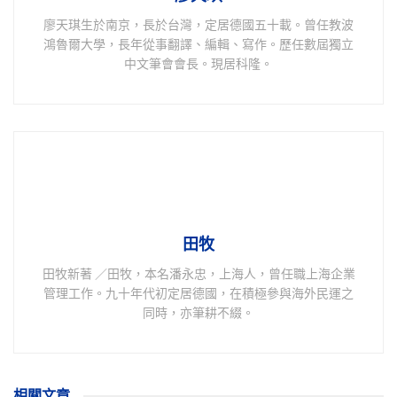
廖天琪生於南京，長於台灣，定居德國五十載。曾任教波
鴻魯爾大學，長年從事翻譯、編輯、寫作。歷任數屆獨立
中文筆會會長。現居科隆。
田牧
田牧新著 ／田牧，本名潘永忠，上海人，曾任職上海企業
管理工作。九十年代初定居德國，在積極參與海外民運之
同時，亦筆耕不綴。
相關
文章