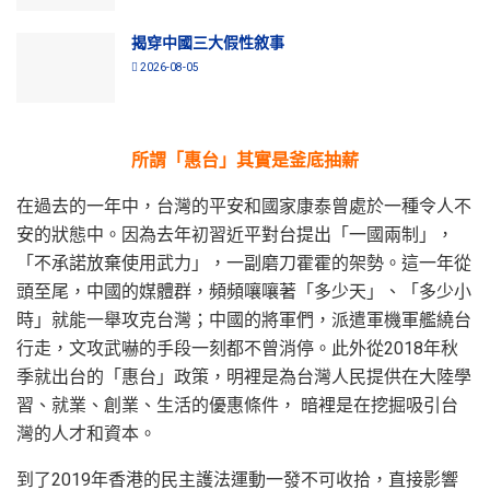
揭穿中國三大假性敘事
2026-08-05
所謂「惠台」其實是釜底抽薪
在過去的一年中，台灣的平安和國家康泰曾處於一種令人不
安的狀態中。因為去年初習近平對台提出「一國兩制」，
「不承諾放棄使用武力」，一副磨刀霍霍的架勢。這一年從
頭至尾，中國的媒體群，頻頻嚷嚷著「多少天」、「多少小
時」就能一舉攻克台灣；中國的將軍們，派遣軍機軍艦繞台
行走，文攻武嚇的手段一刻都不曾消停。此外從2018年秋
季就出台的「惠台」政策，明裡是為台灣人民提供在大陸學
習、就業、創業、生活的優惠條件， 暗裡是在挖掘吸引台
灣的人才和資本。
到了2019年香港的民主護法運動一發不可收拾，直接影響