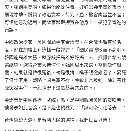
衷，腳踏兩隻船，如果他能沈住氣，好好當幾年高雄市長，
展現才華，攢夠了政治資本，待到下屆，機會應當並不差；
可惜他急功近利，而北京那邊押寶在他身上，是犯了冒進的
錯誤。
中國政治學家、美國問題專家金燦榮，在台灣也頗有知名
度。他在網絡上有這樣一段評述：「國民黨聰敏而不高明，
韓國瑜高雄大勝，就應該把高雄好好搞上去，推郭台銘去競
選總統，深得企業大佬信任。韓國瑜出來選，整個操作很
蠢，結果就是韓很落後，韓是很拼，嗓子眼徹底啞了，累死
了沒什麽用，戰略上國民黨不行，導致非常被動，除非有什
麽突發事件，一般情況下還是蔡英文贏的。」
金燦榮是中國鐵桿「武統」派，是中國戰勝美國的鼓吹者，
他發表如此言論，是不是也預感到了「無可奈何花落去」？
台灣總統大選，是台灣人民的選擇，我們拭目以待！