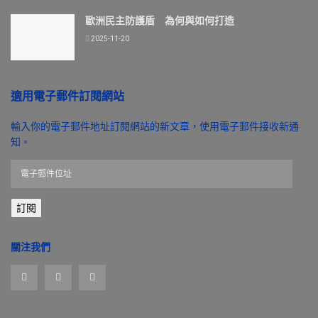
歐洲民主防護盾 為何與如何打造
2025-11-20
適用電子郵件訂閱網站
輸入你的電子郵件地址訂閱網站的新文章，使用電子郵件接收新通
知。
電
子
郵
訂閱
件
位
址
關注我們