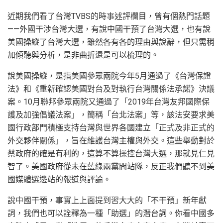
近期我們看了台灣TVBS的時事述評欄目，曾有個熱門話題
——外國干涉台灣大選，有說中國干預了台灣大選，也有說
美國操縱了台灣大選，雖然各有各的理由與說辭，但只需稍
加傾聽與分析，是非曲折還是可以梳理的。
說美國操縱，是指美國參眾兩院今年5月通過了《台灣保證
法》和《重新確認美國對台及對執行台灣關係法承諾》決議
案。10月聯邦參眾兩院又通過了「2019年台灣友邦國際保
護及加強倡議法案」，簡稱「台北法案」等，該法安要求美
國行政部門積極支持台灣與世界各國建立「正式及非正式的
外交夥伴關係」，旨在維護台灣主權與外交。這些舉動對於
蔡政府的確是有利的，這算不算操控台灣大選，那就見仁見
智了。美國政府從未在藍綠兩黨間站隊，反正我們聽不到美
國媒體選邊站的報道與評論。
說中國干預，事實上上面提到習大大的「不干預」新年獻
詞，我們也可以詮釋為一種「助選」的潛台詞。你看中國多