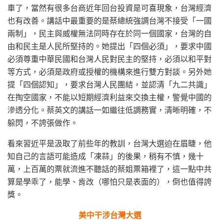
車了，當然有很多台商近年回台投資是可喜現象，台灣經濟
也有改善。講話中最重要的是蔡總統強調台灣不接受「一國
兩制」，民主與威權無法同時存在於同一個國家，台灣的自
由和民主是人民所堅持的。她提出「四個必須」，要求中國
必須尊重中華民國和台灣人民對民主的堅持，必須以和平對
等方式，必須是政府或授權的機構來進行雙方對談。另外她
提「四個認知」，要求台灣人民團結，並認清「九二共識」
在掏空國家，不能以短期經濟利益來交換主權，警覺中國的
滲透分化。蔡英文的講話一如繼往低調務實，清晰明確，不
躲閃，不誇張做作。
看來習近平是汲取了前些年的教訓，台灣大選迫在眉睫，他
知自己的言語可能造成「凍蒜」的後果，稍有不慎，幾十
萬，上百萬的票就流進不聽話的蔡姐票箱裡了，這一點中共
算是學乖了，能學、肯改（哪怕只是表面的），倒也值得誇
獎。
美中干涉台灣大選