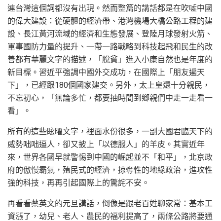
連台灣這個詞都沒有出現。然而整篇的講話都是在吹噓中國
的偉大建設：從硬體的經濟帶、港灣機場大橋公路工程的建
設、長江黃河流域的經濟和生態發展、登陸月球發射火箭、
軍事國防力量的提升、一帶一路戰略到科技起飛和民生的改
善都有華麗文字的描述，「脫貧」進入小康自然也是年度的
新目標。習近平強調中國外交成功，在國際上「朋友遍天
下」，已經跟180個國家建交。另外，太上皇還十分親民，
不忘初心，「無論多忙，都要抽時間到鄉親們中走一走看一
看」。
所有的這些眩曜文字，裡面水份很多，一副大國君臨天下的
威勢咄咄逼人，卻又披上「以德服人」的羊皮。其實近年
來，世界各國早就警惕到中國的崛起並不「和平」，北京政
府的傲慢霸氣，殖民式的經濟，掠奪性的地緣政治，進攻性
強的科技，再再引起國際上的驚詫不安。
再看看蔡英文的元旦講話，倒像是跟老百姓聊家常：基本工
資漲了，幼兒、老人、農民的福利提高了，兩條公路將要通