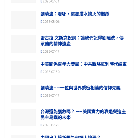
2026-07-31
劉曉波：看哪，這隻濡水撲火的鸚鵡
2026-08-06
雷古拉·文斯克祝詞：讓我們記得劉曉波，傳
承他的精神遺產
2026-07-17
中美關係百年大變局：中共戰略紅利時代結束
2026-07-30
劉曉波——一位與世界緊密相連的信仰先驅
2026-07-17
台灣還能獲救嗎？ ——美國實力的衰退與這座
民主島嶼的未來
2026-07-29
中國出入境新規為何讓人惶恐？