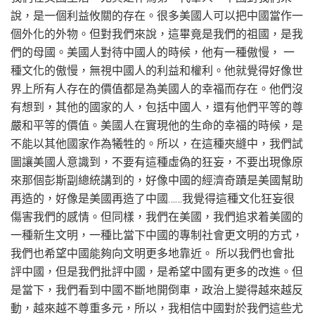
說，是一個利益攸關的存在。很多美國人可以把中國當作一
個外化的外物。但對我們來說，這畢竟是我們的祖國，是我
們的母國。美國人對待中國人的時候，他有一種傲慢， 一
種文化的傲慢，無視中國人的利益和權利。他就覺得好像世
界上所有人存在的價值都是為美國人的幸福而存在。他們沒
有想到，其他的國家的人，包括中國人，還有他們平等的尊
嚴和平等的價值。美國人在實現他的生命的幸福的時候，是
不能以其他國家作為犧牲的。所以，在這種夾縫中，我們試
圖讓美國人意識到，不要有這種虛偽的狂妄，不要出現像原
來那個彭斯副總統講到的，好像中國的經濟奇蹟是美國幫助
再造的，好像是美國再造了中國……我覺得這種文化狂妄很
傷害我們的感情。但同樣，我們在美國，我們追求着美國的
一種新生文明，一種比當下中國的專制社會更文明的方式，
我們也希望中國能夠向文明更多地靠近。 所以我們也會批
評中國，但是我們批評中國，是希望中國有更多的改進。但
是當下，我們看到中國不斷地開倒車，政治上變得越來越反
動，越來越不尊重多元，所以，我相信中國對於我們這些尤