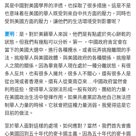
其是中國對美國學界的滲透，也採取了很多措施。這是不是
也意味着在美國的華人既受到來自中共方面的壓力，同時也
受到美國方面的壓力，讓他們的生活環境受到影響呢？
夏明
：
是。對於美籍華人來說，他們是有點處於夾心餅乾的
狀態。但我們有幾點可以分析。第一 ，中國政府肯定會在
當下的美國大選中，進行各種攪水，或者玩弄挑撥離間的手
法，挑撥華人與美國政體、與美國政府的各種關係，挑撥華
人之間的關係。因為畢竟華人現在處於一種分離狀態，有很
多人反共，也有很多人擁共，很多人不關心，還有很多人是
從台灣或者香港來，還有人從東南亞來……中國政府當然會
利用這些，使得華人沒辦法形成一股有效的、團結的力量，
在美國政治生活中發揮作用。如果共產黨認為他自己無法控
制華人力量的時候，它就會把這種力量消弱。我覺得這是它
目前的做法。
至於華人面對這樣的處境，如何應對？當然，我們首先會擔
心美國回到五十年代的麥卡錫主義。因為五十年代的麥卡錫