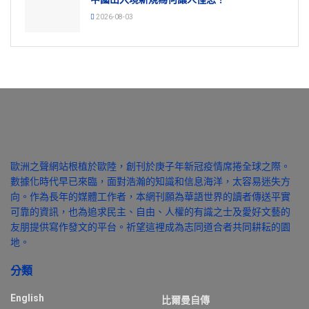
2026-08-03
歐洲之聲網站根植於歐陸，創刊於庚子年新冠疫情席捲全球之際。
數據化時代早已來臨，面對浩瀚的知識和信息海洋，太容易迷失方
向。作為長年的媒體工作者，本網刊願為華語世界的讀者傳送平實
可靠的資訊，也為追求民主、自由、人權的有識之士及愛好文藝的
友朋提供寫作發文的平台。祈望這裡成為志同道合者共同耕耘的園
地。
分類
English
比爾曼自傳