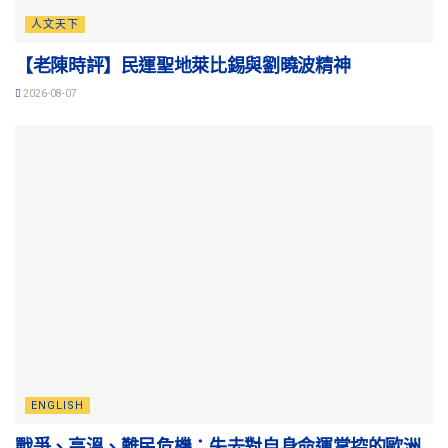
人文天下
【老陳時評】民運聖地萊比錫與劉曉波精神
2026-08-07
ENGLISH
戰爭、高溫、難民危機：失去對自身命運掌控的歐洲