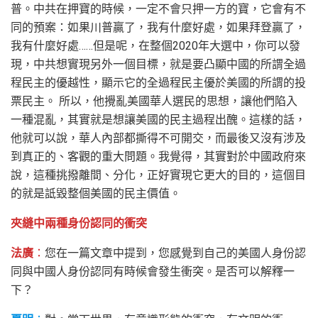
普。中共在押寶的時候，一定不會只押一方的寶，它會有不
同的預案：如果川普贏了，我有什麼好處，如果拜登贏了，
我有什麼好處……但是呢，在整個2020年大選中，你可以發
現，中共想實現另外一個目標，就是要凸顯中國的所謂全過
程民主的優越性，顯示它的全過程民主優於美國的所謂的投
票民主。 所以，他攪亂美國華人選民的思想，讓他們陷入
一種混亂，其實就是想讓美國的民主過程出醜。這樣的話，
他就可以說，華人內部都撕得不可開交，而最後又沒有涉及
到真正的、客觀的重大問題。我覺得，其實對於中國政府來
說，這種挑撥離間、分化，正好實現它更大的目的，這個目
的就是詆毀整個美國的民主價值。
夾縫中兩種身份認同的衝突
法廣
：
您在一篇文章中提到，您感覺到自己的美國人身份認
同與中國人身份認同有時候會發生衝突。是否可以解釋一
下？