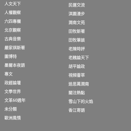
人文天下
民運交流
人權觀察
淇園漫步
六四專欄
潤南文苑
北京觀察
田牧新著
古典音樂
田牧筆談
嚴家祺新著
老陳時評
圖博特
老魏論天下
墨爾本夜語
胡平論政
專文
視頻薈萃
政經論壇
追思萬潤南
文學世界
關注熱點
文革60週年
雪山下的火焰
未分類
香江寄語
歐洲風情