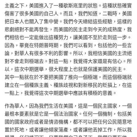
主義之下，美國進入了一種歇斯底里的狀態。這種狀態確實
傷害了很多美國的自己人。而且，我們知道，二戰時，美國
把日本人也關入了集中營。我們今天總結這些經驗，這樣的
悲劇絕對不能再發生，而美國的民主走到今天的成熟度，我
們相信也一定能做出這種努力，讓美國不至於走到這一步。
因為，畢竟在特朗普時期，我們可以看到，包括他的一些言
論，對華人有很多不利的影響。所以，我相信美國的主流絕
對不會走到極端去。對這一點，我覺得大家還是有信心。所
以，這次中期選舉，很大程度上也就是保護美國的民主。
其中一點就在於不要把美國了推向一個極端，而這個極端就
建立在一個種族主義、種族歧視和對新移民的貶損上，在這
一點上，我覺得這次中期選舉中應該有積極的意義。
作為華人，因為我們生活在美國，這是一個民主國家，一個
最根本要素就是它是一個法治國家。任何一個機制，包括美
國的國家政府或者是情咨機構，都不可以把任何公民隨意地
置於死地，或者讓他傾家蕩產，或者讓他丟掉工作，所以我