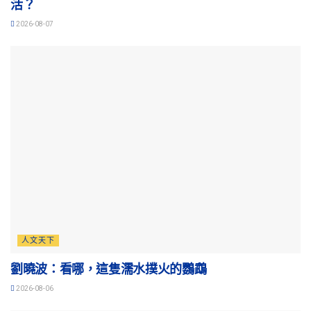
活？
2026-08-07
人文天下
劉曉波：看哪，這隻濡水撲火的鸚鵡
2026-08-06