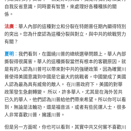
自我反省意識，同時要有智慧，來處理好各種種族的關
係。
法廣
：
華人內部的這種對立和分裂在特朗普任期內顯得特別
的突出。您為什麼認為這種分裂與對立，與中共的統戰努力
有關？
夏明
：
我們看到，在圍繞川普的總統選舉問題上，華人內部
撕裂得很厲害。華人的這種撕裂當然有根本的客觀原因，就
是有的人認為川普可以帶來對中共的強硬政策，因為確實川
普使得美國意識到中國是它最大的挑戰者，中國變成了美國
人認為最為具有威脅的敵人。 在川普政府下，美國的對華
政策發生急劇轉變。 所以，許多華人，尤其是在海外苦共
已久的華人，他們認為川普給他們帶來希望。所以你可以看
到，無論是法輪功，還是福音派，或者有些民運人士，很多
人非常喜歡川普，擁護川普。
但是另一方面呢，你也可以看到，其實中共又何嘗不喜歡川