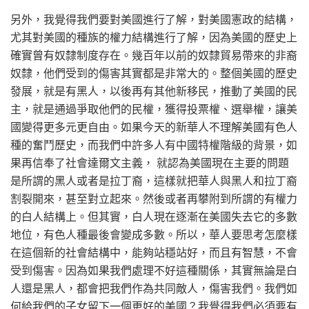
另外，我覺得我們要對美國進行了解，對美國憲政的結構，
尤其對美國的種族的權力結構進行了解，因為美國的歷史上
確實曾有奴隸制度存在。幾百年以前的奴隸貿易帶來的非裔
奴隸，他們受到的傷害其實都是非常大的。整個美國的歷史
發展，就是有黑人，以後再有其他新移民，推動了美國的民
主，就是通過爭取他們的民權，獲得投票權、選舉權，讓美
國變得更多元更自由。如果今天的新華人不理解美國有色人
種的奮鬥歷史，而我們中許多人有中國特權階級的背景，如
果再信奉了社會達爾文主義， 就認為美國現在主要的問題
是所謂的黑人或者是拉丁裔，這樣就把華人與黑人和拉丁裔
割裂開來，甚至對立起來。然後或者再攀附到所謂的有權力
的白人結構上。但其實，白人現在逐漸在美國失去它的多數
地位，有色人種最後會變成多數。所以，華人要思考怎麼樣
在這個新的社會結構中，能夠站穩站好，而且有智慧，不會
受到傷害。因為如果我們處理不好這種關係，其實無論是白
人還是黑人，都會把我們作為共同敵人，傷害我們。我們如
何給我們的子女留下一個更好的美國？我覺得我們必須要有