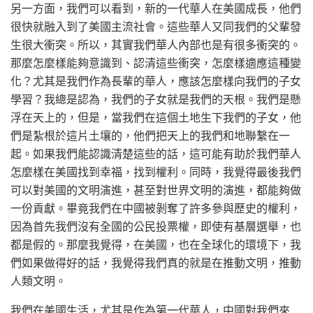
另一方面，我們可以看到，新的一代華人在美國成長，他們
很快就融入到了美國主流社會。這些華人又同我們的父輩發
生很大衝突。所以，其實我們華人內部也是有很多衝突的。
那麼怎麼樣能夠意識到、認清這些衝突，怎麼樣適應這種變
化？尤其是我們作為長輩的華人，應該怎麼樣向我們的子女
學習？我總是認為，我們的子女就是我們的天根。我們是懸
浮在天上的，但是，當我們在這個土地生下我們的子女，他
們是紮根於這片土壤的，他們把天上的我們和地聯繫在一
起。如果我們能認識清楚這些的話，這可能有助於我們華人
怎麼樣在美國找到幸福，找到權利。同時，我覺得最後我們
可以對美國的文明演進，甚至對世界文明的演進，都能夠做
一份貢獻。畢竟我們在中國被剝奪了許多參與歷史的權利，
因為首先我們沒有全國的公民投票權，即使有基層選舉，也
都是假的。那麼我覺得，在美國，也在全球化的環境下，我
們如果做得好的話，我覺得我們真的就是在推動文明，推動
人類文明。
我們在美國生活，尤其是作為第一代華人，中國對我們來