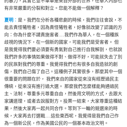
的暴力，其實它並不單單是來自外部的世界，在華人內部也
有非常嚴重的分裂和對立。您能不能做一個解釋？
夏明
：
是。我們在分析各種悲劇的時候，我們往往會說，不
能去責怪犧牲者，因為責怪犧牲者，好像就改變了認識的方
向：你為什麼不譴責施害者……我們作為華人，在一個種族
歧視的情況下，在一個新的國家，可能我們是受害者。 但
是我覺得我們要必須要有勇氣對自己進行自我解剖，也就說
我們許多的事情如果做得不對、做得不好，可能就失去了別
的民族對我們的尊重。我覺得我們也有很多自我造就的創
傷，我們自己傷了自己。這種例子其實很多，那麼其中一個
很重要的問題在於， 我們來自的國家從來沒有經歷過民主
傳統，從來沒有進行過大選。 那麼我們怎麼樣能夠通過民
主、法制，尊重多元尊重自由，然後用文明的方式，去跟大
家講道理，或者去說服對方。投票一結束，大家尊重這種結
果，然後大家再一起共同合作。等到下一輪的競選來的時
候，大家再去打選戰……這些東西呢，我覺得是我們自己作
為一個新公民，作為美國公民的一個基本政治文明。