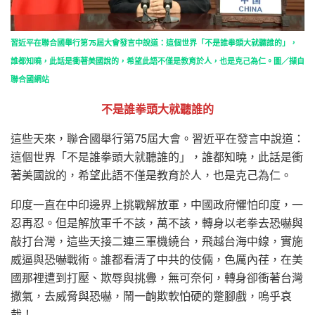
習近平在聯合國舉行第75屆大會發言中說道：這個世界「不是誰拳頭大就聽誰的」，
誰都知曉，此話是衝著美國說的，希望此語不僅是教育於人，也是克己為仁。圖／擷自
聯合國網站
不是誰拳頭大就聽誰的
這些天來，聯合國舉行第75屆大會。習近平在發言中說道：
這個世界「不是誰拳頭大就聽誰的」，誰都知曉，此話是衝
著美國說的，希望此語不僅是教育於人，也是克己為仁。
印度一直在中印邊界上挑戰解放軍，中國政府懼怕印度，一
忍再忍。但是解放軍千不該，萬不該，轉身以老拳去恐嚇與
敲打台灣，這些天接二連三軍機繞台，飛越台海中線，實施
威逼與恐嚇戰術。誰都看清了中共的伎倆，色厲內荏，在美
國那裡遭到打壓、欺辱與挑釁，無可奈何，轉身卻衝著台灣
撒氣，去威脅與恐嚇，鬧一齣欺軟怕硬的蹩腳戲，嗚乎哀
哉！