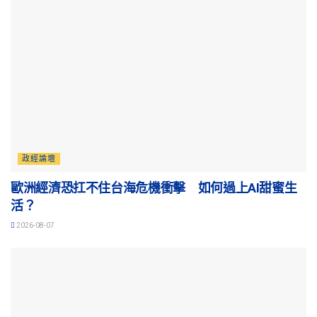
政經論壇
歐洲經濟恐扛不住台海危機衝擊 如何過上AI甜蜜生
活？
2026-08-07