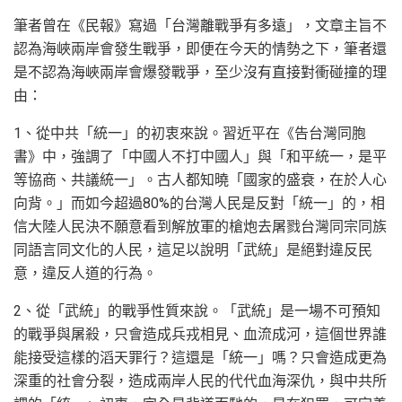
筆者曾在《民報》寫過「台灣離戰爭有多遠」，文章主旨不
認為海峽兩岸會發生戰爭，即便在今天的情勢之下，筆者還
是不認為海峽兩岸會爆發戰爭，至少沒有直接對衝碰撞的理
由：
1、從中共「統一」的初衷來說。習近平在《告台灣同胞
書》中，強調了「中國人不打中國人」與「和平統一，是平
等協商、共議統一」。古人都知曉「國家的盛衰，在於人心
向背。」而如今超過80%的台灣人民是反對「統一」的，相
信大陸人民決不願意看到解放軍的槍炮去屠戮台灣同宗同族
同語言同文化的人民，這足以說明「武統」是絕對違反民
意，違反人道的行為。
2、從「武統」的戰爭性質來說。「武統」是一場不可預知
的戰爭與屠殺，只會造成兵戎相見、血流成河，這個世界誰
能接受這樣的滔天罪行？這還是「統一」嗎？只會造成更為
深重的社會分裂，造成兩岸人民的代代血海深仇，與中共所