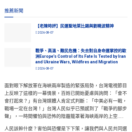
推薦新聞
【老陳時評】民運聖地萊比錫與劉曉波精神
2026-08-07
戰爭、高溫、難民危機：失去對自身命運掌控的歐
洲Europe’s Control of Its Fate Is Tested by Iran
and Ukraine Wars, Wildfires and Migration
2026-08-07
面對眼下解放軍在海峽兩岸製造的緊張局勢，台灣電視節目
上反映了這樣的一幕情景，百姓已開始憂慮與詢問：「會不
會打起來？」有台灣媒體人肯定式判斷：「中美必有一戰，
戰場一定在台灣！」台灣人民似乎已預感到了「戰爭的腳步
聲」，一時間懼怕與恐怖的陰霾籠罩著海峽兩岸的上空……
人民該幹什麼？害怕與恐懼是下下策，讓我們與人民共同選