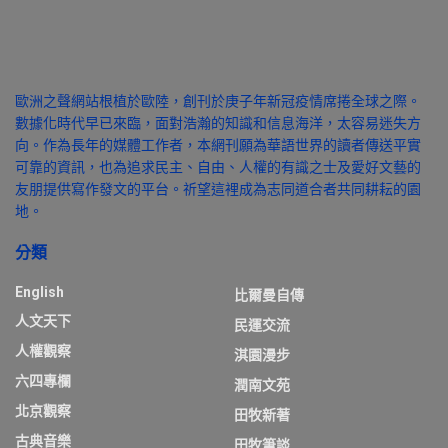
歐洲之聲網站根植於歐陸，創刊於庚子年新冠疫情席捲全球之際。
數據化時代早已來臨，面對浩瀚的知識和信息海洋，太容易迷失方
向。作為長年的媒體工作者，本網刊願為華語世界的讀者傳送平實
可靠的資訊，也為追求民主、自由、人權的有識之士及愛好文藝的
友朋提供寫作發文的平台。祈望這裡成為志同道合者共同耕耘的園
地。
分類
English
比爾曼自傳
人文天下
民運交流
人權觀察
淇園漫步
六四專欄
潤南文苑
北京觀察
田牧新著
古典音樂
田牧筆談