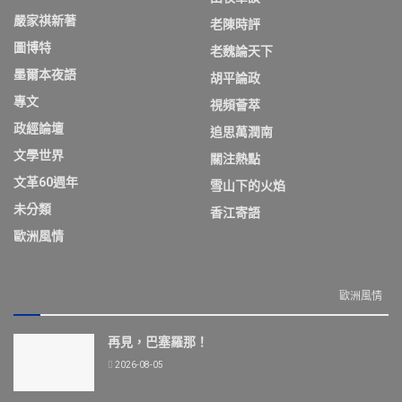
嚴家祺新著
老陳時評
圖博特
老魏論天下
墨爾本夜語
胡平論政
專文
視頻薈萃
政經論壇
追思萬潤南
文學世界
關注熱點
文革60週年
雪山下的火焰
未分類
香江寄語
歐洲風情
歐洲風情
再見，巴塞羅那！
2026-08-05