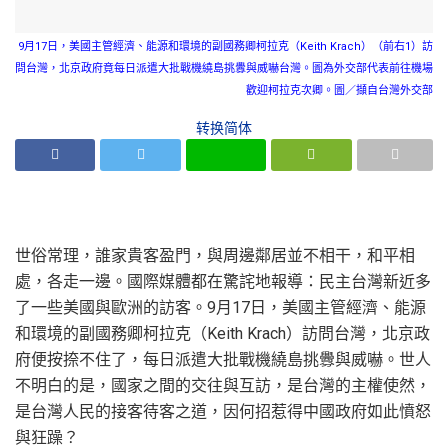
9月17日，美國主管經濟、能源和環境的副國務卿柯拉克（Keith Krach）（前右1）訪
問台灣，北京政府竟每日派遣大批戰機繞島挑釁與威嚇台灣。圖為外交部代表前往機場
歡迎柯拉克次卿。圖／擷自台灣外交部
转换简体
世俗常理，誰家貴客盈門，與周邊鄰居並不相干，和平相
處，各走一邊。國際媒體都在驚詫地報導：民主台灣新近多
了一些美國與歐洲的訪客。9月17日，美國主管經濟、能源
和環境的副國務卿柯拉克（Keith Krach）訪問台灣，北京政
府便按捺不住了，每日派遣大批戰機繞島挑釁與威嚇。世人
不明白的是，國家之間的交往與互訪，是台灣的主權使然，
是台灣人民的接客待客之道，因何招惹得中國政府如此憤怒
與狂躁？