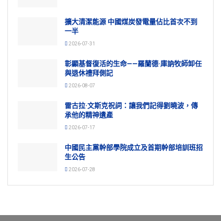
擴大清潔能源 中國煤炭發電量佔比首次不到
一半
2026-07-31
彰顯基督復活的生命——羅蘭德·庫訥牧師卸任
與退休禮拜側記
2026-08-07
雷古拉·文斯克祝詞：讓我們記得劉曉波，傳
承他的精神遺產
2026-07-17
中國民主黨幹部學院成立及首期幹部培訓班招
生公告
2026-07-28