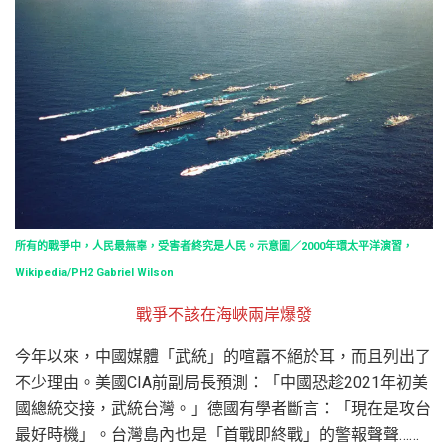
所有的戰爭中，人民最無辜，受害者終究是人民。示意圖／2000年環太平洋演習，
Wikipedia/PH2 Gabriel Wilson
戰爭不該在海峽兩岸爆發
今年以來，中國媒體「武統」的喧囂不絕於耳，而且列出了
不少理由。美國CIA前副局長預測：「中國恐趁2021年初美
國總統交接，武統台灣。」德國有學者斷言：「現在是攻台
最好時機」。台灣島內也是「首戰即終戰」的警報聲聲……