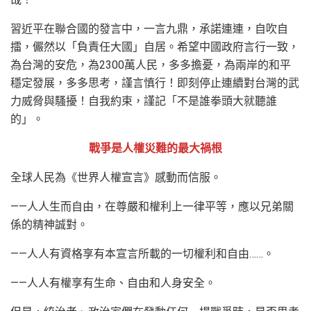
習近平在聯合國的發言中，一言九鼎，承諾連連，自吹自
擂，儼然以「負責任大國」自居。希望中國政府言行一致，
為台灣的安危，為2300萬人民，多多擔憂，為兩岸的和平
穩定發展，多多思考，謹言慎行！即刻停止連續對台灣的武
力威脅與騷擾！自我約束，謹記「不是誰拳頭大就聽誰
的」。
戰爭是人權災難的最大禍根
全球人民為《世界人權宣言》感動而信服。
——人人生而自由，在尊嚴和權利上一律平等，應以兄弟關
係的精神誠對。
——人人有資格享有本宣言所載的一切權利和自由……。
——人人有權享有生命、自由和人身安全。