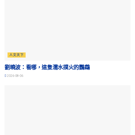
人文天下
劉曉波：看哪，這隻濡水撲火的鸚鵡
2026-08-06