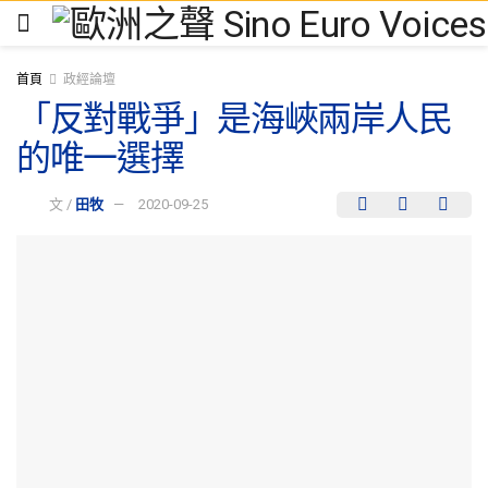
首頁
政經論壇
「反對戰爭」是海峽兩岸人民
的唯一選擇
文 /
田牧
2020-09-25