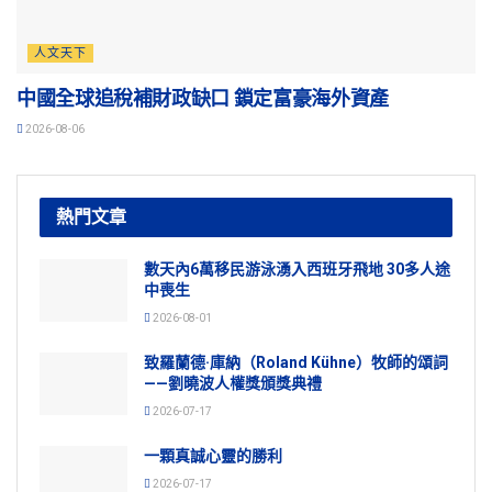
人文天下
中國全球追稅補財政缺口 鎖定富豪海外資產
2026-08-06
熱門文章
數天內6萬移民游泳湧入西班牙飛地 30多人途
中喪生
2026-08-01
致羅蘭德·庫納（Roland Kühne）牧師的頌詞
——劉曉波人權獎頒獎典禮
2026-07-17
一顆真誠心靈的勝利
2026-07-17