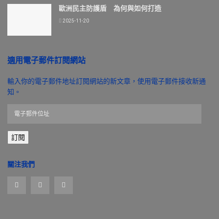
歐洲民主防護盾 為何與如何打造
2025-11-20
適用電子郵件訂閱網站
輸入你的電子郵件地址訂閱網站的新文章，使用電子郵件接收新通
知。
電
子
郵
訂閱
件
位
址
關注我們