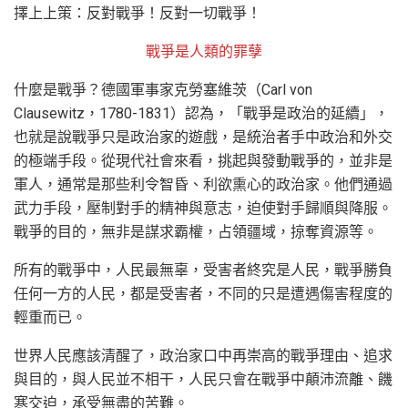
擇上上策：反對戰爭！反對一切戰爭！
戰爭是人類的罪孽
什麼是戰爭？德國軍事家克勞塞維茨（Carl von
Clausewitz，1780-1831）認為，「戰爭是政治的延續」，
也就是說戰爭只是政治家的遊戲，是統治者手中政治和外交
的極端手段。從現代社會來看，挑起與發動戰爭的，並非是
軍人，通常是那些利令智昏、利欲熏心的政治家。他們通過
武力手段，壓制對手的精神與意志，迫使對手歸順與降服。
戰爭的目的，無非是謀求霸權，占領疆域，掠奪資源等。
所有的戰爭中，人民最無辜，受害者終究是人民，戰爭勝負
任何一方的人民，都是受害者，不同的只是遭遇傷害程度的
輕重而已。
世界人民應該清醒了，政治家口中再崇高的戰爭理由、追求
與目的，與人民並不相干，人民只會在戰爭中顛沛流離、饑
寒交迫，承受無盡的苦難。