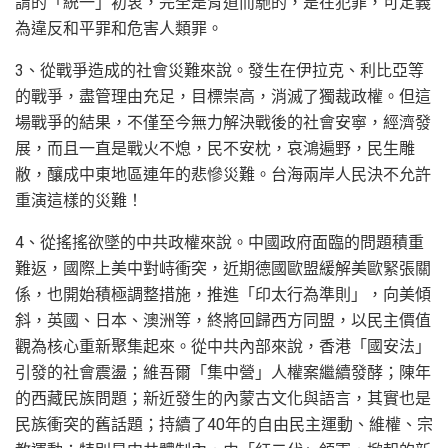
謂的「統一」初衷，完全是背道而馳的，是在犯罪，可定義
為違反和平罪和危害人類罪。
3、從戰爭造成的社會災難來說。發生在伊拉克、利比亞等
的戰爭，盡管理由充足，目標崇高，消滅了獨裁政權。但這
場戰爭的結果，不僅至今無力解決戰後的社會安寧，經濟發
展，而且一直是戰火不熄，民不安枕，哀鴻遍野，民生雕
敝，釀成中東地區連年的悲慘災難。台海兩岸人民決不允許
重演這樣的災難！
4、從搖搖欲墜的中共政權來說。中國政府面臨的問題積重
難返，國際上美中對峙衝突，近期德國歐盟緩解美歐緊張關
係，也開始積極調整措施，推進「印太行為準則」，向美傾
斜，英國、日本、澳洲等，終將回歸西方同盟，以民主價值
觀為核心重新聚集起來。從中共內部來說，香港「國安法」
引發的社會震盪；維吾爾「集中營」人權案繼續發酵；陳年
的西藏民族問題；新近發生的內蒙古文化與語言，其實也是
民族衝突的舊話題；持續了40年的自由民主運動、維權、宗