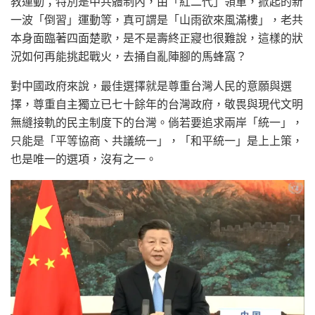
教運動；特別是中共體制內，由「紅二代」領軍，掀起的新
一波「倒習」運動等，真可謂是「山雨欲來風滿樓」，老共
本身面臨著四面楚歌，是不是壽終正寢也很難說，這樣的狀
況如何再能挑起戰火，去捅自亂陣腳的馬蜂窩？
對中國政府來說，最佳選擇就是尊重台灣人民的意願與選
擇，尊重自主獨立已七十餘年的台灣政府，敬畏與現代文明
無縫接軌的民主制度下的台灣。倘若要追求兩岸「統一」，
只能是「平等協商、共議統一」，「和平統一」是上上策，
也是唯一的選項，沒有之一。