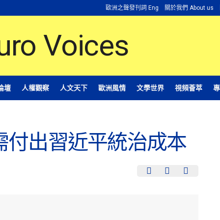
歐洲之聲發刊詞 Eng
關於我們 About us
論壇
人權觀察
人文天下
歐洲風情
文學世界
視頻薈萃
專
需付出習近平統治成本