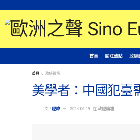
首頁
關注熱點
政經
首頁
政經論壇
美學者：中國犯臺
文 /
經緯
2024-06-19
在
政經論壇