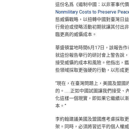
這份名爲《遏制中國：以非軍事代價
Nonmilitary Costs to Preserve Peace 
態威懾戰略，以扭轉中國對臺灣日益
行脅迫或侵略活動初期就讓其付出非
臨更高的威懾成本。
華盛頓當地時間6月17日，該報告作者
就這份報告舉行的研討會上警告說，
接受威懾的成本和風險。他指出，鑑
些領域採取更強硬的行動，以形成更
“現在，在臺灣問題上，美國及盟國
的。……正如中國試圖讓我們接受、
化這樣一個現實，即如果它繼續以漸
本。”
李約翰建議美國及盟國應考慮採取更
架。同時，必須將習近平的個人權威