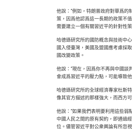
他說：“例如，特朗普政府對華爲的
策，因爲他認爲這一長期的政策不值
需要建立一個有關習近平的針對性策
哈德遜研究所的國防概念與技術中心高級
國入侵臺灣，美國及盟國應考慮採取
國改變政策。
他說：“現在，因爲你不再與中國談
會成爲習近平的壓力點，可能導致他
哈德遜研究所的全球經濟專家杜斯特柏格（T
像其官方描述的那樣強大，而西方可
他說：“如果我們表明要利用這些弱
中國人民之間的原有契約，即通過經
位。儘管習近平對公衆輿論有所忽視