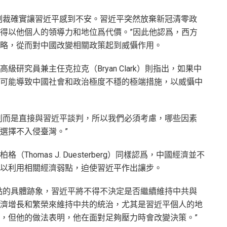
制裁確實讓習近平感到不安。習近平突然放棄新冠清零政
得以他個人的領導力和地位爲代價。”因此他認爲，西方
略，從而對中國改變相關政策起到威懾作用。
研究員兼主任克拉克（Bryan Clark）則指出，如果中
可能導致中國社會和政治極度不穩的極端措施，以威懾中
判而是直接與習近平談判，所以我們必須考慮，哪些因素
選擇不入侵臺灣。”
homas J. Duesterberg）同樣認爲，中國經濟並不
以利用相關經濟弱點，迫使習近平作出讓步。
點的具體跡象，習近平將不得不決定是否繼續維持中共與
濟增長和繁榮來維持中共的統治，尤其是習近平個人的地
，但他的做法表明，他在面對足夠壓力時會改變決策。”