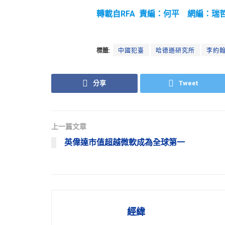
轉載自RFA 責編：何平 網編：瑞
標籤:
中國犯臺
哈德遜研究所
李約翰J
分享
Tweet
上一篇文章
英偉達市值超越微軟成為全球第一
經緯