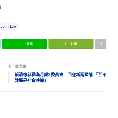
哲
ohn Lee
分享
分享
下一篇文章
賴清德就職滿月設3委員會 回應新兩國論 「互不
隸屬是社會共識」