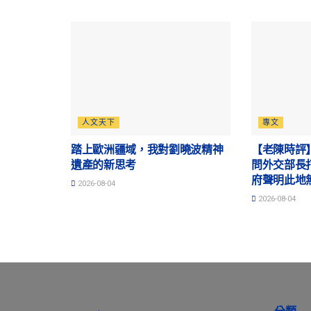
人文天下
專文
踏上歐洲疆域，我對劉曉波精神
【老陳時評
遺產的新思考
問外交部長
府聲明此地
2026-08-04
2026-08-04