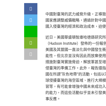
中國對臺灣的武力威脅升級，正導致
國家應調整威懾戰略，通過針對中國
國入侵臺灣的經濟和政治成本，迫使
近日，美國華盛頓智庫哈德遜研究所
（Hudson Institute）發佈的一份
美國及其盟國一直淡化與中國發生衝
能性，但北京並沒有因此而放棄使用
措施對臺灣實施脅迫，解放軍甚至增
侵臺灣的準備工作。此外，報告還指
國在所謂“灰色地帶”的活動，包括以
球侵擾臺灣的海空區域、進行大規模
習等，有可能會增強中國未來成功入
的能力，而這些活動似乎並未引發美
事反應。