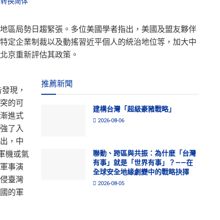
转换简体
地區局勢日趨緊張。多位美國學者指出，美國及盟友夥伴
特定企業制裁以及動搖習近平個人的統治地位等，加大中
北京重新評估其政策。
推薦新聞
報告發現，
突的可
建構台灣「超級豪豬戰略」
漸進式
2026-08-06
強了入
出，中
聯動、跨區與共振：為什麽「台灣
軍機或氣
有事」就是「世界有事」？——在
軍事演
全球安全地緣劇變中的戰略抉擇
侵臺灣
2026-08-05
國的軍