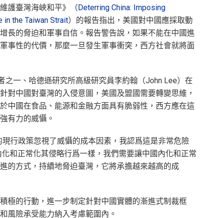
維護臺灣海峽和平》（
Deterring China: Imposing
in the Taiwan Strait
）的報告指出，美國對中國應採取動
增長的脅迫和軍事自信。報告警告說，如果不能在中國進
軍事性的代價，那麼一旦發生軍事衝突，西方社會就將面
之一、哈德遜研究所高級研究員李約翰（John Lee）在
針對中國對臺灣的入侵意圖，美國及盟國需要轉變思維，
於中國在食品、能源和金融方面具有脆弱性，西方應在這
強有力的威懾。
的現行政策忽視了威懾的成本因素，我認爲這是非常危險
內化和正常化其侵略行爲一樣，我們需要讓中國內化和正常
進的方式，持續地脅迫臺灣，它將承擔越來越高的成
積極的行動，進一步制定針對中國實體的漸進式制裁框
和風險承受能力納入考慮範圍內。