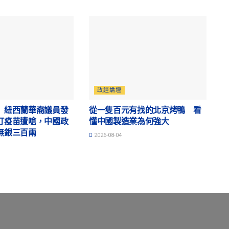
政經論壇
】紐西蘭華裔議員發
從一隻百元有找的北京烤鴨 看
打疫苗遭嗆，中國政
懂中國製造業為何強大
無銀三百兩
2026-08-04