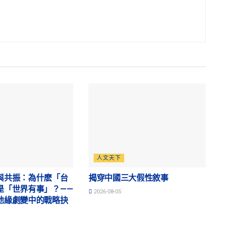
人文天下
與共振：為什麽「台
揭穿中國三大假性敘事
是「世界有事」？——
2026-08-05
地緣劇變中的戰略抉