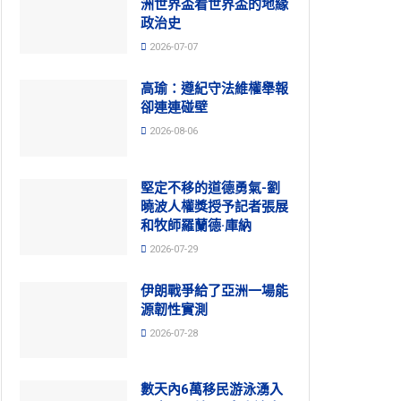
洲世界盃看世界盃的地緣
政治史
2026-07-07
高瑜：遵紀守法維權舉報
卻連連碰壁
2026-08-06
堅定不移的道德勇氣-劉
曉波人權獎授予記者張展
和牧師羅蘭德·庫納
2026-07-29
伊朗戰爭給了亞洲一場能
源韌性實測
2026-07-28
數天內6萬移民游泳湧入