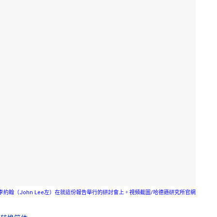
李約翰（John Lee左）在就這份報告舉行的研討會上。視頻截圖/哈德遜研究所官網