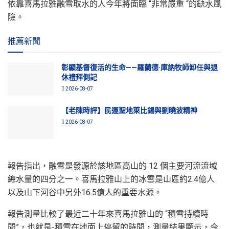
依靠喜馬拉雅融雪取水的人今年將面臨 “非常嚴重 “的缺水風
險。
推薦新聞
彰顯基督復活的生命——羅蘭德·庫訥牧師卸任與退
休禮拜側記
2026-08-07
【老陳時評】民運聖地萊比錫與劉曉波精神
2026-08-07
報告指出，融雪是發源於該地區高山的 12 個主要河流流域
總水量的四分之一。喜馬拉雅山上的冰雪是山區約2.4億人
以及山下河谷中另外16.5億人的重要水源。
報告測量比較了最近二十年來喜馬拉雅山的 “積雪持續時
間”，也就是-積雪在地面上停留的時間，測量結果顯示，今