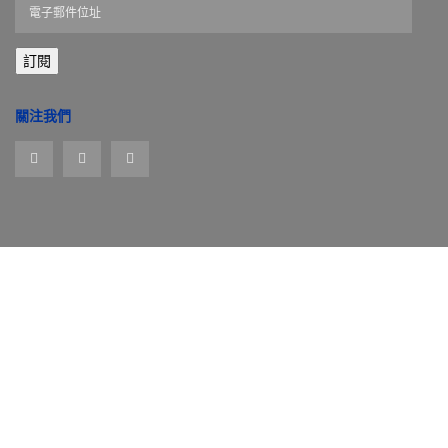
電
子
郵
訂閱
件
位
址
關注我們