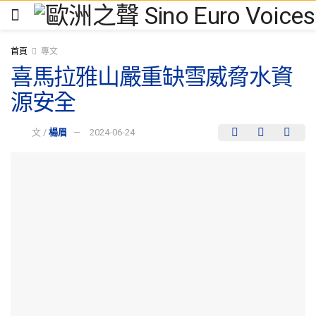
首頁
專文
喜馬拉雅山嚴重缺雪威脅水資
源安全
文 /
楊眉
2024-06-24