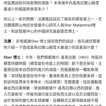
地區應該如何採取預防措施？ 未來幾年內喜馬拉雅山融雪
量減少的幅度將會是多少？
就以上一系列問題，法廣電話採訪了報告的撰寫者之一，尼
泊爾國際山地綜合發展中心研究人員Sher Muhammad博
士，和該發展中心的中國研究員劉蓉昆博士。
法廣：
非常感謝Sher 博士接受我們的採訪，首先請您簡單
地介紹一下造成喜馬拉雅山融雪大量減少的因素是什麼？
Sher 博士：
今年，我們興都庫什-喜馬拉雅（HKH）地區的
積雪持續時間（積雪留在地面上的時間）創下歷史新低，主
要原因是來自西部的風力的減弱。西風擾動是一種氣象現
象，其特點是源自地中海、裏海和黑海上空的低壓系統，這
對該地區帶來冬季降水（包括積雪）至關重要。這些擾動風
暴從西向東移動，穿過興都庫什-喜馬拉雅以西的國家，進
入巴基斯坦，然後到達印度北部和西北部以及尼泊爾西部。
由於氣候的變化和全球變暖，這種模式正變得越來越不穩