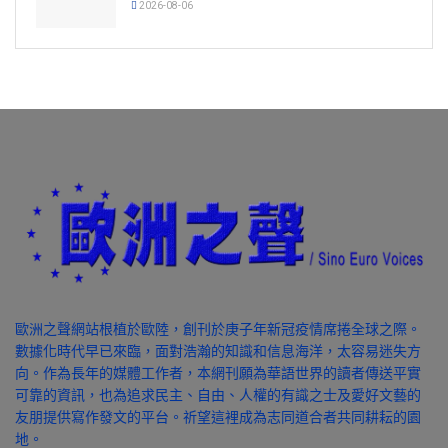
2026-08-06
歐洲之聲網站根植於歐陸，創刊於庚子年新冠疫情席捲全球之際。
數據化時代早已來臨，面對浩瀚的知識和信息海洋，太容易迷失方
向。作為長年的媒體工作者，本網刊願為華語世界的讀者傳送平實
可靠的資訊，也為追求民主、自由、人權的有識之士及愛好文藝的
友朋提供寫作發文的平台。祈望這裡成為志同道合者共同耕耘的園
地。