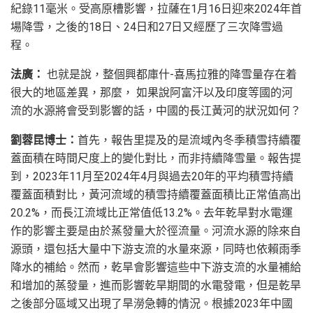
紀錄11毫米。受高原槽影響，拉薩在1月16日迎來2024年首
場降雪，之後的18日、24日和27日又經歷了三次降雪過
程。
法廣：
也就是說，整個興都庫什-喜馬拉雅的降雪量存在着
很大的地區差異，那麼， 如果說阿富汗以及印度等國的河
流的水源將會受到影響的話，中國的長江黃河的狀況如何？
劉蓉昆博士：
首先，報告里提及的是流域內冬季積雪持續覆
蓋面積在時間尺度上的變化對比，而非持續降雪量。報告提
到，2023年11月至2024年4月與過去20年的平均積雪持續
覆蓋面積對比，黃河流域的積雪持續覆蓋面積比正常值高出
20.2%，而長江流域比正常值低13.2%。去年乾旱對水電運
作的影響主要是由於蒸發量大於徑流量。河流水源的除來自
源頭，還包括大量中下游支流的水量來源，同時也依賴雨季
降水的補給。然而，乾旱會影響這些中下游支流的水量補給
和增加的蒸發量，進而影響乾旱期間的水電發電，但是乾旱
之後部分區域又出現了旱澇急轉的情況。根據2023年中國