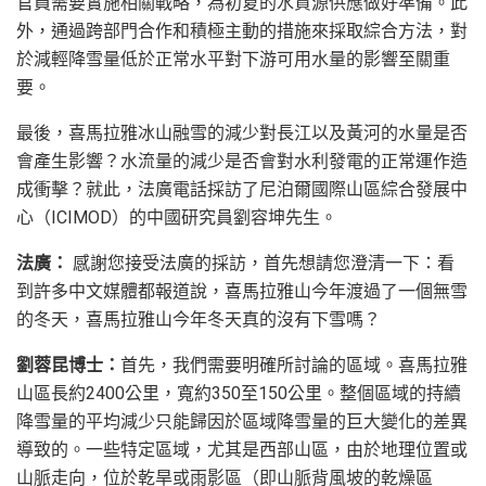
官員需要實施相關戰略，為初夏的水資源供應做好準備。此
外，通過跨部門合作和積極主動的措施來採取綜合方法，對
於減輕降雪量低於正常水平對下游可用水量的影響至關重
要。
最後，喜馬拉雅冰山融雪的減少對長江以及黃河的水量是否
會產生影響？水流量的減少是否會對水利發電的正常運作造
成衝擊？就此，法廣電話採訪了尼泊爾國際山區綜合發展中
心（ICIMOD）的中國研究員劉容坤先生。
法廣：
感謝您接受法廣的採訪，首先想請您澄清一下：看
到許多中文媒體都報道說，喜馬拉雅山今年渡過了一個無雪
的冬天，喜馬拉雅山今年冬天真的沒有下雪嗎？
劉蓉昆博士：
首先，我們需要明確所討論的區域。喜馬拉雅
山區長約2400公里，寬約350至150公里。整個區域的持續
降雪量的平均減少只能歸因於區域降雪量的巨大變化的差異
導致的。一些特定區域，尤其是西部山區，由於地理位置或
山脈走向，位於乾旱或雨影區（即山脈背風坡的乾燥區