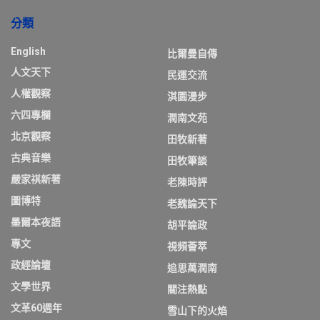
分類
English
比爾曼自傳
人文天下
民運交流
人權觀察
淇園漫步
六四專欄
潤南文苑
北京觀察
田牧新著
古典音樂
田牧筆談
嚴家祺新著
老陳時評
圖博特
老魏論天下
墨爾本夜語
胡平論政
專文
視頻薈萃
政經論壇
追思萬潤南
文學世界
關注熱點
文革60週年
雪山下的火焰