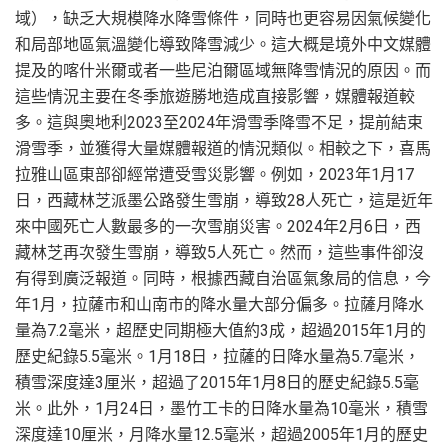
域），缺乏大規模降水降雪條件，同時也更容易因氣候變化
和局部地區氣溫變化導致降雪減少。這大概是境外中文媒體
提及的喀什米爾或者一些尼泊爾區域無降雪情況的原因。而
這些情況主要在冬季旅遊勝地造成直接影響，媒體報道較
多。這與奧地利2023至2024年滑雪季降雪不足，提前結束
滑雪季，並獲得大量媒體報道的情況類似。相較之下，喜馬
拉雅山區東部卻經常遭受雪災影響。例如，2023年1月17
日，西藏林芝派墨公路發生雪崩，導致28人死亡，這是近年
來中國死亡人數最多的一次雪崩災害。2024年2月6日，西
藏林芝再次發生雪崩，導致5人死亡。然而，這些事件卻沒
有得到廣泛報道。同時，根據西藏自治區氣象局的信息，今
年1月，拉薩市和山南市的降水量大部分偏多。拉薩月降水
量為7.2毫米，超歷史同期極大值約3成，超過2015年1月的
歷史紀錄5.5毫米。1月18日，拉薩的日降水量為5.7毫米，
積雪深度達3厘米，超過了2015年1月8日的歷史紀錄5.5毫
米。此外，1月24日，墨竹工卡的日降水量為10毫米，積雪
深度達10厘米，月降水量12.5毫米，超過2005年1月的歷史