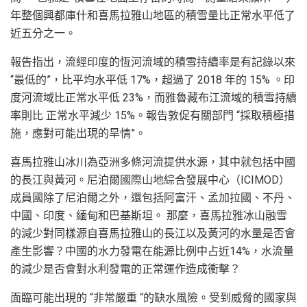
年整個興都庫什和喜馬拉雅山地區的積雪量比正常水平低了
近五分之一。
報告指出，流經印度的恆河流域的積雪持續率是有記錄以來
“最低的”，比平均水平低 17%，超過了 2018 年的 15% 。印
度河流域比正常水平低 23%，而雅魯藏布江流域的積雪持續
率則比 正常水平減少 15%。報告敦促有關部門 “採取積極措
施，應對可能出現的旱情”。
喜馬拉雅山冰川為亞洲多條河流提供水源，其中就包括中國
的長江與黃河。尼泊爾國際山地綜合發展中心（ICIMOD）
成員國除了尼泊爾之外，還包括阿富汗、孟加拉國、不丹、
中國、印度、緬甸和巴基斯坦。 那麼，喜馬拉雅冰山融雪
的減少對同樣源自喜馬拉雅山的長江以及黃河的水量是否會
產生影響？中國的水力發電在能源比例中占近14%，水流量
的減少是否會對水利發電的正常運作造成衝擊？
面臨可能出現的 “非常嚴重 “的缺水風險。受到威脅的國家與