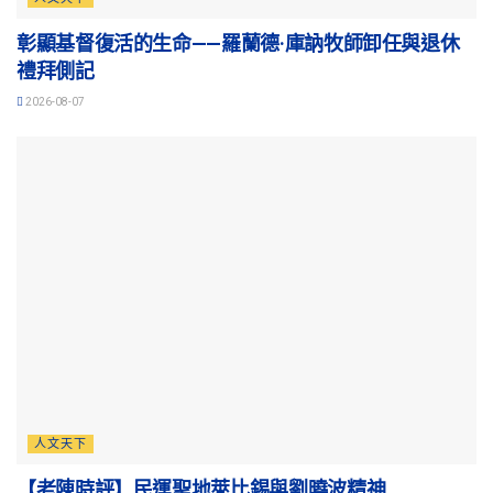
彰顯基督復活的生命——羅蘭德·庫訥牧師卸任與退休
禮拜側記
2026-08-07
人文天下
【老陳時評】民運聖地萊比錫與劉曉波精神