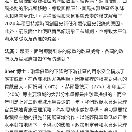
定。西風擾動發源地區的海面溫度持續偏高，進而擾亂了西
風擾動的形成和移動，導致興都庫什-喜馬拉雅地區冬季降
水和降雪量減少。這種高溫和天氣系統改變的模式解釋了
2024 年積雪持續時間創歷史新低和類似歷史記錄的原因。
此外，氣候變化也使厄爾尼諾現象日益加劇，也導致太平洋
海水變暖以及西風的減弱。
法廣：
那麼，面對即將到來的嚴重的乾旱威脅，各國的政
府以及民眾應該如何預防應對？
Sher 博士：
融雪儲量的下降對下游社區的用水安全構成了
嚴重威脅，在西部地區尤為明顯，因為那裡的積雪對供水的
貢獻最大。阿姆河（74%）、赫爾曼德河（77%）和印度河
（40%）等主要流域的大部分水量都是由融雪提供的，而今
年則是上述三個流域水量最少的一年。我們敦促水資源管理
官員迅速實施管理策略，為初夏缺水做好準備。迫切需要採
取積極主動的措施並開展區域合作，以減輕降雪量低於正常
水平對該地區下一季供水的影響。政策制定者和水資源管理