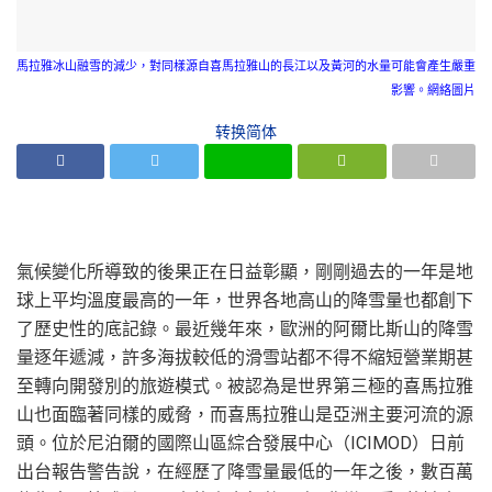
馬拉雅冰山融雪的減少，對同樣源自喜馬拉雅山的長江以及黃河的水量可能會產生嚴重
影響。網絡圖片
转换简体
氣候變化所導致的後果正在日益彰顯，剛剛過去的一年是地
球上平均溫度最高的一年，世界各地高山的降雪量也都創下
了歷史性的底記錄。最近幾年來，歐洲的阿爾比斯山的降雪
量逐年遞減，許多海拔較低的滑雪站都不得不縮短營業期甚
至轉向開發別的旅遊模式。被認為是世界第三極的喜馬拉雅
山也面臨著同樣的威脅，而喜馬拉雅山是亞洲主要河流的源
頭。位於尼泊爾的國際山區綜合發展中心（ICIMOD）日前
出台報告警告說，在經歷了降雪量最低的一年之後，數百萬