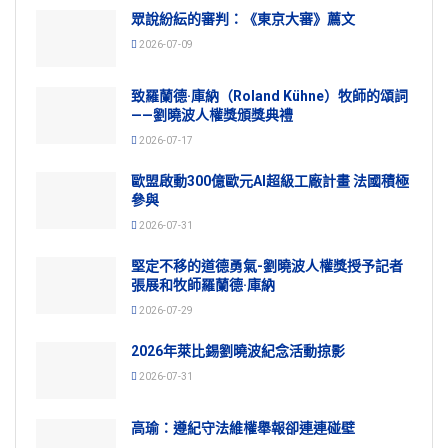
眾說紛紜的審判：《東京大審》薦文
2026-07-09
致羅蘭德·庫納（Roland Kühne）牧師的頌詞
——劉曉波人權獎頒獎典禮
2026-07-17
歐盟啟動300億歐元AI超級工廠計畫 法國積極
參與
2026-07-31
堅定不移的道德勇氣-劉曉波人權獎授予記者
張展和牧師羅蘭德·庫納
2026-07-29
2026年萊比錫劉曉波紀念活動掠影
2026-07-31
高瑜：遵紀守法維權舉報卻連連碰壁