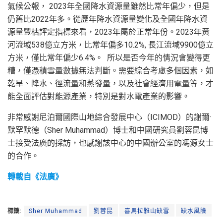
氣候公報， 2023年全國降水資源量雖然比常年偏少，但是
仍舊比2022年多。從歷年降水資源量變化及全國年降水資
源量豐枯評定指標來看，2023年屬於正常年份。2023年黃
河流域538億立方米，比常年偏多10.2%, 長江流域9900億立
方米，僅比常年偏少6.4%。 所以是否今年的情況會變得更
糟，僅憑積雪量數據無法判斷。需要綜合考慮多個因素，如
乾旱、降水、徑流量和蒸發量，以及社會經濟用電量等，才
能全面評估對能源產業，特別是對水電產業的影響。
非常感謝尼泊爾國際山地綜合發展中心（ICIMOD）的謝爾·
默罕默德（Sher Muhammad）博士和中國研究員劉蓉昆博
士接受法廣的採訪，也感謝該中心的中國辦公室的馮源女士
的合作。
轉載自《法廣》
標籤:
Sher Muhammad
劉蓉昆
喜馬拉雅山缺雪
缺水風險