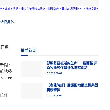
娃，瞳孔如黑洞，畫家的筆觸沈痛決絕，撕開傷痕。茉莉以詩配畫471 。徐唯辛畫作
转换简体
作已達
推薦新聞
彰顯基督復活的生命——羅蘭德·庫
新聞、
訥牧師卸任與退休禮拜側記
離地參
2026-08-07
人，表
【老陳時評】民運聖地萊比錫與劉
曉波精神
陪伴，
2026-08-07