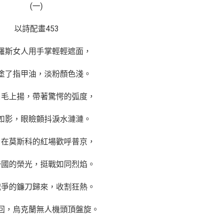
(一)
以詩配畫453
羅斯女人用手掌輕輕遮面，
塗了指甲油，淡粉顏色淺。
眉毛上揚，帶著驚愕的弧度，
如影，眼瞼顫抖淚水漣漣。
曾在莫斯科的紅場歡呼普京，
帝國的榮光，挺戰如同烈焰。
戰爭的鐮刀歸來，收割狂熱。
回，烏克蘭無人機頭頂盤旋。