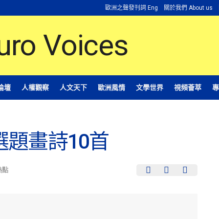
歐洲之聲發刊詞 Eng
關於我們 About us
論壇
人權觀察
人文天下
歐洲風情
文學世界
視頻薈萃
專
題畫詩10首
熱點