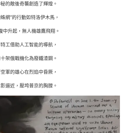
神秘的敵後奇襲創造了輝煌。
蜘蛛網”的行動如特洛伊木馬，
腹中升起，無人機雄鷹飛翔。
蘭特工借助人工智能的導航，
四十架俄戰機化為廢鐵渣鋼。
斯空軍的雄心在烈焰中昏厥，
陰影逼近，壓垮普京的胸膛。