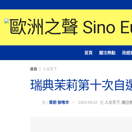
首頁
關注熱點
政經
首頁
人文天下
瑞典茉莉第十次自選
文 /
茉莉 徐唯辛
2025-09-23
在
人文天下
,
關注