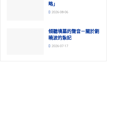
略」
2026-08-06
傾聽墳墓的聲音－關於劉
曉波的紮記
2026-07-17