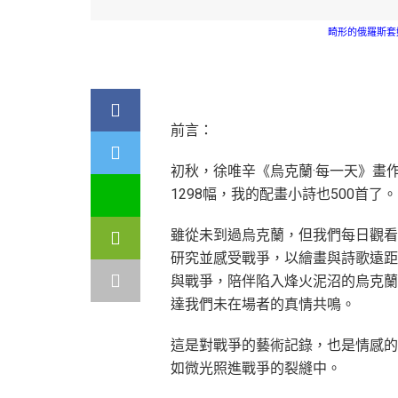
畸形的俄羅斯套
前言：
初秋，徐唯辛《烏克蘭·每一天》畫
1298幅，我的配畫小詩也500首了。
雖從未到過烏克蘭，但我們每日觀看
研究並感受戰爭，以繪畫與詩歌遠距
與戰爭，陪伴陷入烽火泥沼的烏克蘭
達我們未在場者的真情共鳴。
這是對戰爭的藝術記錄，也是情感的
如微光照進戰爭的裂縫中。