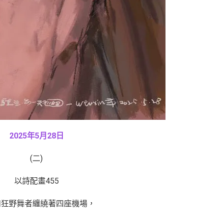
2025年5月28日
(二)
以詩配畫455
如狂野舞者纏繞著四座機場，