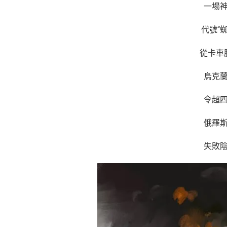
一場
代號“
從卡車
烏克
令超
俄羅
失敗