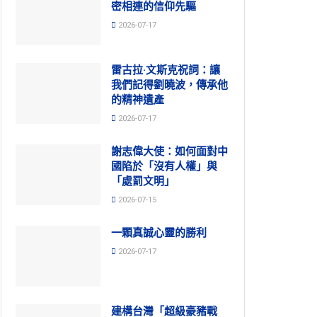
密相連的信仰先驅
2026-07-17
雷古拉·文斯克祝詞：讓
我們記得劉曉波，傳承他
的精神遺產
2026-07-17
謝志偉大使：如何面對中
國陷於「沒有人權」與
「處罰文明」
2026-07-15
一顆真誠心靈的勝利
2026-07-17
建構台灣「超級豪豬戰