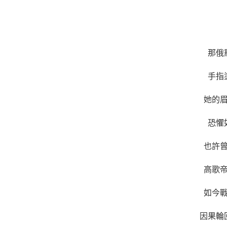
那俄
手指
她的
恐懼
也許
高歌
如今
因果輪