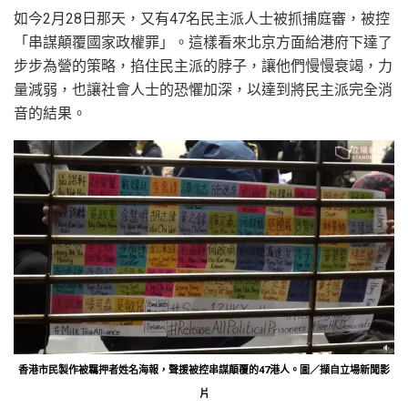
如今2月28日那天，又有47名民主派人士被抓捕庭審，被控
「串謀顛覆國家政權罪」。這樣看來北京方面給港府下達了
步步為營的策略，掐住民主派的脖子，讓他們慢慢衰竭，力
量減弱，也讓社會人士的恐懼加深，以達到將民主派完全消
音的結果。
香港市民製作被羈押者姓名海報，聲援被控串謀顛覆的47港人。圖／擷自立場新聞影
片