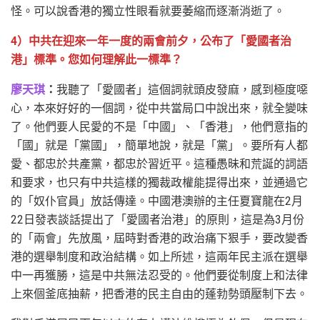
怪。可以說香港的獨立性眼看就要萎縮而逐漸消逝了。
4）中共在迎來一年一度的兩會前夕，公布了「愛國者治
港」標準。您如何理解此一標準？
廖天琪
：
我聽了「愛國者」這個詞就頭皮發麻，感到極度噁
心，本來好好的一個詞，從中共當局口中說出來，就全變味
了。他們要人民愛的不是「中國」、「香港」，他們意指的
「國」就是「黨國」，簡單地說，就是「黨」。要所有人都
愛、都忠於共產黨，都忠於習近平。這種愚昧和荒誕的詞語
和要求，也只有中共這樣的獨裁政權能提得出來，並通過它
的「奴仆官員」放話傳達。中國港澳辦的主任夏寶龍在2月
22日發表談話提出了「愛國者治港」的原則，這是為3月份
的「兩會」先放風，屆時對香港的政治痛下狠手，要改變香
港的選舉制度和政治結構。如上所述，這兩年民主派在選舉
中一再獲勝，這是中共無法忍受的。他們要從制度上和法律
上來個釜底抽薪，把香港的民主自由的蓬勃勢頭壓制下去。