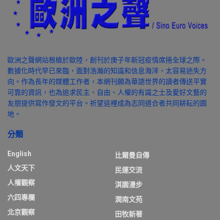
歐洲之聲網站根植於歐陸，創刊於庚子年新冠疫情席捲全球之際。
數據化時代早已來臨，面對浩瀚的知識和信息海洋，太容易迷失方
向。作為長年的媒體工作者，本網刊願為華語世界的讀者傳送平實
可靠的資訊，也為追求民主、自由、人權的有識之士及愛好文藝的
友朋提供寫作發文的平台。祈望這裡成為志同道合者共同耕耘的園
地。
分類
English
比爾曼自傳
人文天下
民運交流
人權觀察
淇園漫步
六四專欄
潤南文苑
北京觀察
田牧新著