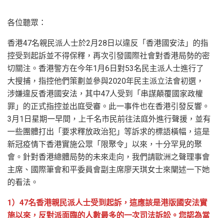
各位聽眾：
香港47名親民派人士於2月28日以違反「香港國安法」的指
控受到起訴並不得保釋，再次引發國際社會對香港局勢的密
切關注。香港警方在今年1月6日對53名民主派人士進行了
大搜捕，指控他們策劃並參與2020年民主派立法會初選，
涉嫌違反香港國安法，其中47人受到「串謀顛覆國家政權
罪」的正式指控並出庭受審。此一事件也在香港引發反響。
3月1日星期一早間，上千名市民前往法庭外進行聲援，並有
一些團體打出「要求釋放政治犯」等訴求的標語橫幅，這是
新冠疫情下香港實施公眾「限聚令」以來，十分罕見的聚
會。針對香港總體局勢的未來走向，我們請歐洲之聲理事會
主席、國際筆會和平委員會副主席廖天琪女士來闡述一下她
的看法。
1）47名香港親民派人士受到起訴，這應該是港版國安法實
施以來，反對派面臨的人數最多的一次司法訴訟。您認為當