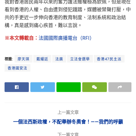
我對香港居民兩年以來的奮力護法維權極為欽佩，但是現在
看到香港的人權、自由遭到侵犯踐踏，媒體被禁聲打壓，中
共的手更近一步伸向香港的教育制度、法制系統和政治結
構，真是感到痛心疾首，難以言說。
※本文轉載自：
法國國際廣播電台（RFI）
標籤:
廖天琪
戴耀廷
法廣
立法會選舉
香港47民主派
香港國安法
上一篇文章
一個法西斯政權，不配舉辦冬奧會！——我們的呼籲
下一篇文章