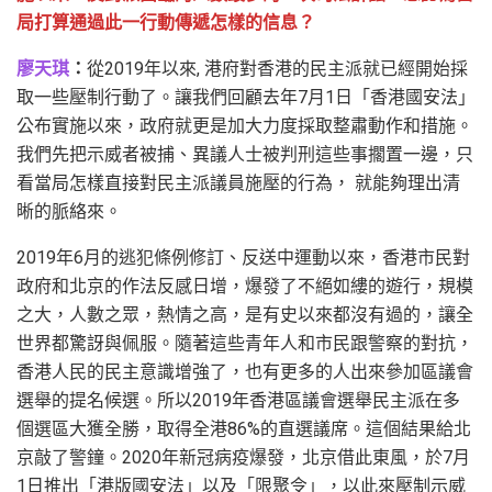
局打算通過此一行動傳遞怎樣的信息？
廖天琪
：
從2019年以來, 港府對香港的民主派就已經開始採
取一些壓制行動了。讓我們回顧去年7月1日「香港國安法」
公布實施以來，政府就更是加大力度採取整肅動作和措施。
我們先把示威者被捕、異議人士被判刑這些事擱置一邊，只
看當局怎樣直接對民主派議員施壓的行為， 就能夠理出清
晰的脈絡來。
2019年6月的逃犯條例修訂、反送中運動以來，香港市民對
政府和北京的作法反感日增，爆發了不絕如縷的遊行，規模
之大，人數之眾，熱情之高，是有史以來都沒有過的，讓全
世界都驚訝與佩服。隨著這些青年人和市民跟警察的對抗，
香港人民的民主意識增強了，也有更多的人出來參加區議會
選舉的提名候選。所以2019年香港區議會選舉民主派在多
個選區大獲全勝，取得全港86%的直選議席。這個結果給北
京敲了警鐘。2020年新冠病疫爆發，北京借此東風，於7月
1日推出「港版國安法」以及「限聚令」，以此來壓制示威