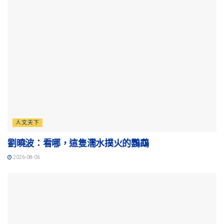
人文天下
劉曉波：看哪，這隻濡水撲火的鸚鵡
2026-08-06