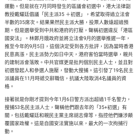
運動。但是就在7月同時發生的區議會初選中，港大法律副
教授戴耀廷倡議「民主派35 ＋初選」，希望取得過立法會
半數的35席次。結果果然民主派大勝，投票人數遠超過預
期。但是選舉受到中共和港府的打壓，聲稱初選違反「港區
國安法」。林鄭月娥政府並將立法會9月的選舉推遲一年，
推至今年的9月5日，這個決定受到各方批評，因為當時香港
民意高漲，民主派勢力如日中天，港府害怕當時選舉，親共
的建制派會落敗。中共官媒更是批判個別民主人士，並且對
初選發起人和參選人施壓，發動大搜捕。這引發了19名民主
派議員在11月時遞交辭職信，抗議大陸取消4名議員的資
格。
接著就是你剛才提到今年1月6日警方派出超過1千名警力，
搜捕53名民主派人士，聲稱他們跟去年的「35+初選」有
關，包括戴耀廷和親民主黨主席胡志偉等，指控他們嫌涉顛
覆國家政權。這是自國安法實施以來，最大的一次拘捕行
動。