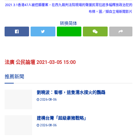
2021.3.1香港47人被控顛覆案，在西九裁判法院現場的聲援民眾拉起多幅釋放政治犯的
布條。圖／擷自立場新聞影片
转换简体
法廣 公民論壇 2021-03-05 15:00
推薦新聞
劉曉波：看哪，這隻濡水撲火的鸚鵡
2026-08-06
建構台灣「超級豪豬戰略」
2026-08-06