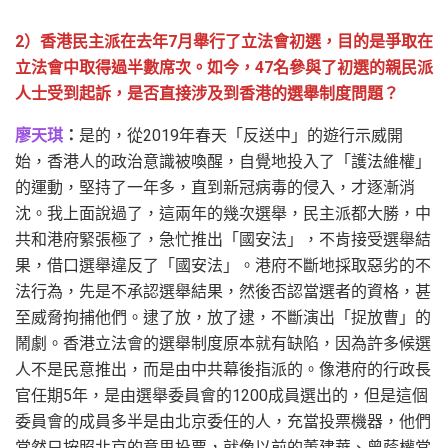
2）香港民主派在去年7月舉行了立法會初選，目的是爭取在
立法會中取得過半數席次。如今，47名參與了初選的親民派
人士受到起訴，是否直接涉及到香港的選舉制度問題？
廖天琪
：
是的，從2019年春天「反送中」的遊行示威開
始，香港人的政治意識被喚醒，自覺地投入了「護法維權」
的運動，堅持了一年多，直到新冠病毒的侵入，才逐漸消
沈。我上面說過了，這兩年的幾次選舉，民主派都大勝，中
共和港府緊張極了，急忙推出「國安法」，不肯接受選舉結
果，借口選舉違反了「國安法」。港府不斷地採取惡劣的不
法行為，先是不承認選舉結果，然後否認當選者的資格，甚
至威脅拘捕他們。逮了放，放了逮，不斷演出「捉放曹」的
鬧劇。香港立法會的選舉制度原本就有缺陷，因為許多候選
人不是民意推出，而是由中共幕後指派的。像港府的行政長
官任期5年，是由選舉委員會的1200成員選出的，但是這個
委員會的成員多半是由北京委任的人，充當投票機器，他們
當然只按照北京的意思投票，就像以前的董建華、曾蔭權當