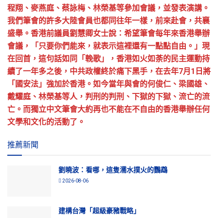
程翔、麥燕庭、蔡詠梅、林榮基等參加會議，並發表演講。
我們筆會的許多大陸會員也都同往年一樣，前來赴會，共襄
盛舉。香港前議員劉慧卿女士說：希望筆會每年來香港舉辦
會議，「只要你們能來，就表示這裡還有一點點自由。」現
在回首，這句話如同「輓歌」，香港如火如荼的民主運動持
續了一年多之後，中共政權終於痛下黑手，在去年7月1日將
「國安法」強加於香港。如今當年與會的何俊仁、梁國雄、
戴耀庭、林榮基等人，判刑的判刑、下獄的下獄、流亡的流
亡。而獨立中文筆會大約再也不能在不自由的香港舉辦任何
文學和文化的活動了。
推薦新聞
劉曉波：看哪，這隻濡水撲火的鸚鵡
2026-08-06
建構台灣「超級豪豬戰略」