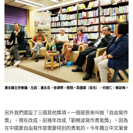
潘永鐘主持會議，左起：潘永忠，徐澤榮，程翔。梁國雄（長毛），何俊仁，蔡詠梅。
另外我們還設了三個其他獎項。一個是原來叫做「自由寫作
獎」，現在改成、前幾年改成「劉曉波寫作勇氣獎」。因為
在中國要自由寫作是需要特別的勇氣的。今年獨立中文筆會