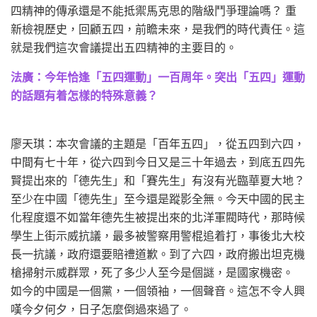
四精神的傳承還是不能抵禦馬克思的階級鬥爭理論嗎？ 重
新檢視歷史，回顧五四，前瞻未來，是我們的時代責任。這
就是我們這次會議提出五四精神的主要目的。
法廣：今年恰逢「五四運動」一百周年。突出「五四」運動
的話題有着怎樣的特殊意義？
廖天琪：本次會議的主題是「百年五四」，從五四到六四，
中間有七十年，從六四到今日又是三十年過去，到底五四先
賢提出來的「德先生」和「賽先生」有沒有光臨華夏大地？
至少在中國「德先生」至今還是蹤影全無。今天中國的民主
化程度還不如當年德先生被提出來的北洋軍閥時代，那時候
學生上街示威抗議，最多被警察用警棍追着打，事後北大校
長一抗議，政府還要賠禮道歉。到了六四，政府搬出坦克機
槍掃射示威群眾，死了多少人至今是個謎，是國家機密。
如今的中國是一個黨，一個領袖，一個聲音。這怎不令人興
嘆今夕何夕，日子怎麼倒過來過了。