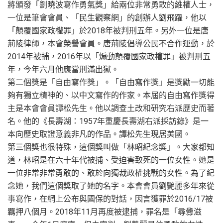
將頒發「劉曉波寫作勇氣獎」給兩位非常勇敢的維權人士，
一位是筆會會員、「民生觀察網」的創辦人劉飛躍，他以
「顛覆國家政權罪」於2018年被判刑五年。另外一位是唐
荊陵律師，本會榮譽會員。唐荊陵倡導公民不合作運動，於
2014年被捕，2016年以「煽動顛覆國家政權罪」被判刑五
年，今年六月他應當刑滿出獄。
第二個獎是「自由寫作獎」。「自由寫作獎」是獎勵一切能
夠有獨立精神的、以中文寫作的作家。本屆的自由寫作獎得
主是本會會員譚松先生。他以調查土改和研究右派歷史而著
名。他的《長壽湖：1957年重慶長壽湖右派採訪錄》是一
本向歷史取證意義非凡的作品。譚松先生現居美國。
第三個獎也很特殊，這個獎叫做「林昭紀念獎」。大家都知
道，林昭是在六十年代被捕、受迫害致死的一位女性。她是
一位非常非常勇敢的、敢於向獨裁政權挑戰的女性。為了紀
念她，我們這個獎取了她的名字。本會會員劉艷麗多年來從
事寫作，在網上公布與國保的對話，因言獲罪於2016/17被
羈押八個月。2018年11月再度被逮捕，罪名是「尋釁滋