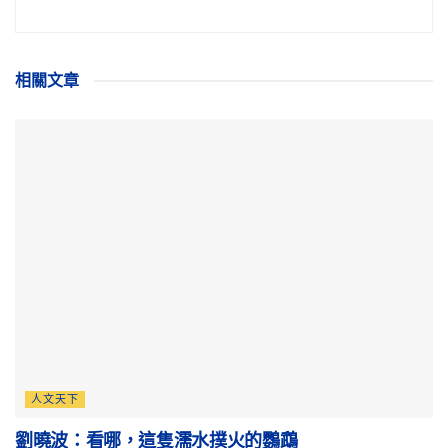
相關
文章
人文天下
劉曉波：看哪，這隻濡水撲火的鸚鵡