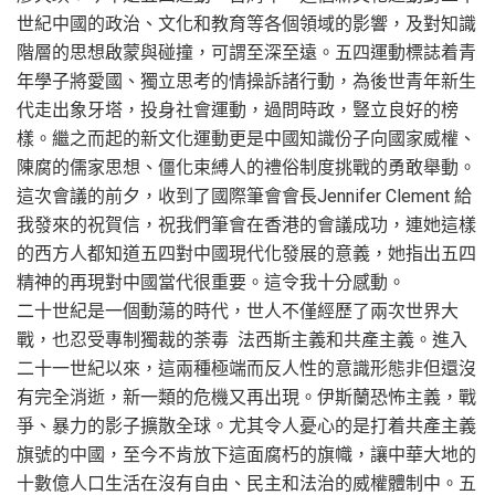
世紀中國的政治、文化和教育等各個領域的影響，及對知識
階層的思想啟蒙與碰撞，可謂至深至遠。五四運動標誌着青
年學子將愛國、獨立思考的情操訴諸行動，為後世青年新生
代走出象牙塔，投身社會運動，過問時政，豎立良好的榜
樣。繼之而起的新文化運動更是中國知識份子向國家威權、
陳腐的儒家思想、僵化束縛人的禮俗制度挑戰的勇敢舉動。
這次會議的前夕，收到了國際筆會會長Jennifer Clement 給
我發來的祝賀信，祝我們筆會在香港的會議成功，連她這樣
的西方人都知道五四對中國現代化發展的意義，她指出五四
精神的再現對中國當代很重要。這令我十分感動。
二十世紀是一個動蕩的時代，世人不僅經歷了兩次世界大
戰，也忍受專制獨裁的荼毒 法西斯主義和共產主義。進入
二十一世紀以來，這兩種極端而反人性的意識形態非但還沒
有完全消逝，新一類的危機又再出現。伊斯蘭恐怖主義，戰
爭、暴力的影子擴散全球。尤其令人憂心的是打着共產主義
旗號的中國，至今不肯放下這面腐朽的旗幟，讓中華大地的
十數億人口生活在沒有自由、民主和法治的威權體制中。五