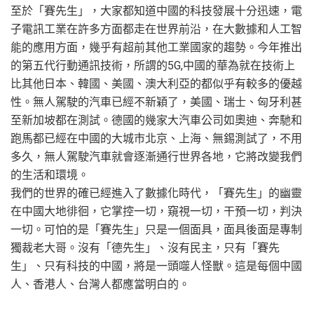
至於「賽先生」，大家都知道中國的科技發展十分迅速，電
子電訊工業在許多方面都走在世界前沿，在大數據和人工智
能的應用方面，幾乎有超前其他工業國家的趨勢。今年推出
的第五代行動通訊技術，所謂的5G,中國的華為就在技術上
比其他日本、韓國、美國、澳大利亞的都似乎有較多的優越
性。無人駕駛的汽車已經不新穎了，美國、瑞士、匈牙利甚
至新加坡都在測試。德國的幾家大汽車公司如奧迪、奔馳和
跑馬都已經在中國的大城市北京、上海、無錫測試了，不用
多久，無人駕駛汽車就會逐漸通行世界各地，它將改變我們
的生活和環境。
我們的世界的確已經進入了數據化時代，「賽先生」的幽靈
在中國大地徘徊，它掌控一切，窺視一切，干預一切，判決
一切。可怕的是「賽先生」只是一個面具，面具後面是專制
獨裁老大哥。沒有「德先生」、沒有民主，只有「賽先
生」、只有科技的中國，將是一頭噬人怪獸。這是每個中國
人、香港人、台灣人都應當明白的。