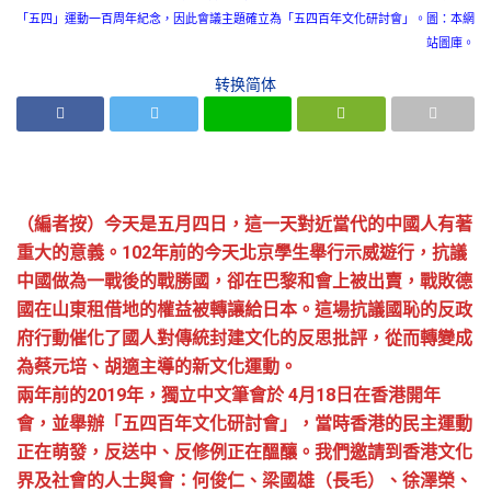
「五四」運動一百周年紀念，因此會議主題確立為「五四百年文化研討會」。圖：本網
站圖庫。
转换简体
（編者按）今天是五月四日，這一天對近當代的中國人有著
重大的意義。102年前的今天北京學生舉行示威遊行，抗議
中國做為一戰後的戰勝國，卻在巴黎和會上被出賣，戰敗德
國在山東租借地的權益被轉讓給日本。這場抗議國恥的反政
府行動催化了國人對傳統封建文化的反思批評，從而轉變成
為蔡元培、胡適主導的新文化運動。
兩年前的2019年，獨立中文筆會於 4月18日在香港開年
會，並舉辦「五四百年文化研討會」，當時香港的民主運動
正在萌發，反送中、反修例正在醞釀。我們邀請到香港文化
界及社會的人士與會：何俊仁、梁國雄（長毛）、徐澤榮、