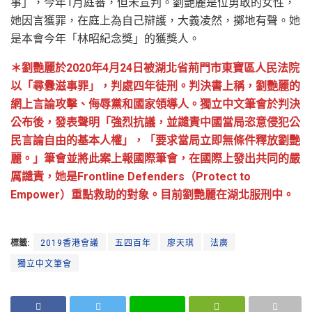
事」，今年1月庭審，但未宣判。劉艷麗是位勇敢的女性，
她因言獲罪，在庭上為自己辯護，大義凌然，擲地有聲。她
是本會今年「林昭紀念獎」的獲獎人。
＊劉艷麗於2020年4月24日被湖北省荊門市東寶區人民法院
以「尋釁滋事罪」，判處四年徒刑。判決書上稱，劉艷麗的
網上言論攻擊、侮辱黨和國家領導人。獨立中文筆會於判決
公布後，發表聲明「強烈抗議，並譴責中國當局恣意侵犯公
民言論自由的基本人權」，「要求當局立即無條件釋放劉艷
麗。」筆會並將此案上報國際筆會，在國際上發出共同的嚴
厲譴責，她是Frontline Defenders（Protect to
Empower）重點救助的對象。目前劉艷麗在湖北服刑中。
標籤:
2019香港會議
五四百年
廖天琪
法廣
獨立中文筆會