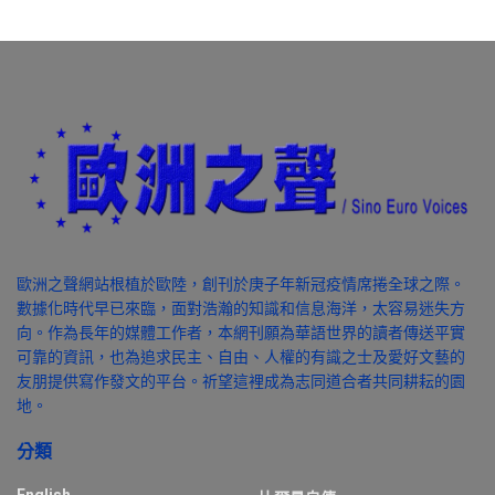
歐洲之聲網站根植於歐陸，創刊於庚子年新冠疫情席捲全球之際。
數據化時代早已來臨，面對浩瀚的知識和信息海洋，太容易迷失方
向。作為長年的媒體工作者，本網刊願為華語世界的讀者傳送平實
可靠的資訊，也為追求民主、自由、人權的有識之士及愛好文藝的
友朋提供寫作發文的平台。祈望這裡成為志同道合者共同耕耘的園
地。
分類