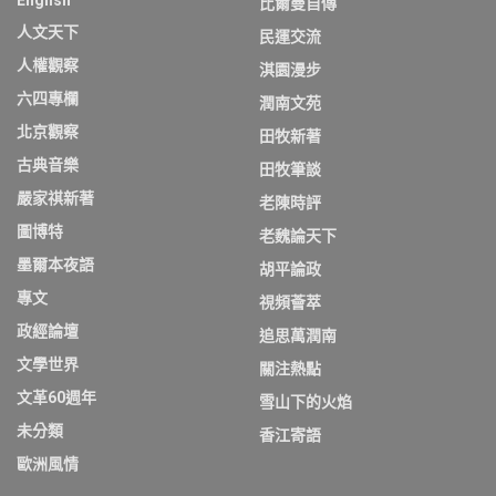
English
比爾曼自傳
人文天下
民運交流
人權觀察
淇園漫步
六四專欄
潤南文苑
北京觀察
田牧新著
古典音樂
田牧筆談
嚴家祺新著
老陳時評
圖博特
老魏論天下
墨爾本夜語
胡平論政
專文
視頻薈萃
政經論壇
追思萬潤南
文學世界
關注熱點
文革60週年
雪山下的火焰
未分類
香江寄語
歐洲風情