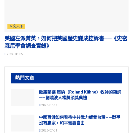
人文天下
美國左派菁英，如何把美國歷史變成控訴書──《史密
森尼學會調查實錄》
2026-08-05
熱門文章
致羅蘭德·庫納（Roland Kühne）牧師的頌詞
——劉曉波人權獎頒獎典禮
2026-07-17
中國百姓如何看待中共武力威脅台灣——戰爭
沒有贏家，和平需要自由
2026-07-31