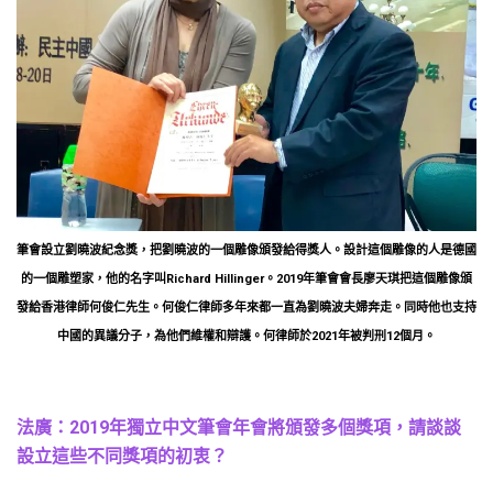
筆會設立劉曉波紀念獎，把劉曉波的一個雕像頒發給得獎人。設計這個雕像的人是德國
的一個雕塑家，他的名字叫Richard Hillinger。2019年筆會會長廖天琪把這個雕像頒
發給香港律師何俊仁先生。何俊仁律師多年來都一直為劉曉波夫婦奔走。同時他也支持
中國的異議分子，為他們維權和辯護。何律師於2021年被判刑12個月。
法廣：2019年獨立中文筆會年會將頒發多個獎項，請談談
設立這些不同獎項的初衷？