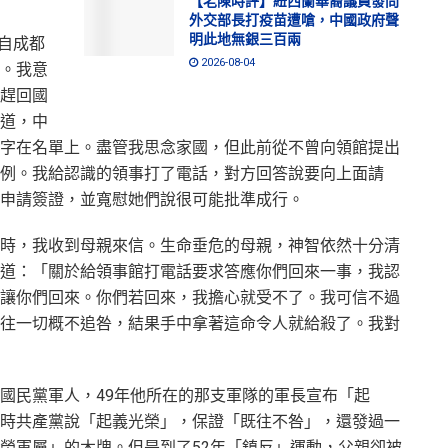
【老陳時評】紐西蘭華裔議員發問
外交部長打疫苗遭嗆，中國政府聲
明此地無銀三百兩
妹自成都
2026-08-04
。我意
趕回國
道，中
字在名單上。盡管我思念家國，但此前從不曾向領館提出
例。我給認識的領事打了電話，對方回答說要向上面請
申請簽證，並寬慰她們說很可能批準成行。
時，我收到母親來信。生命垂危的母親，神智依然十分清
道：「關於給領事館打電話要求答應你們回來一事，我認
讓你們回來。你們若回來，我擔心就受不了。我可信不過
往一切概不追咎，結果手中拿著這命令人就給殺了。我對
國民黨軍人，49年他所在的那支軍隊的軍長宣布「起
時共產黨說「起義光榮」，保證「既往不咎」，還發過一
榮軍屬」的木牌。但是到了52年「鎮反」運動，父親卻被