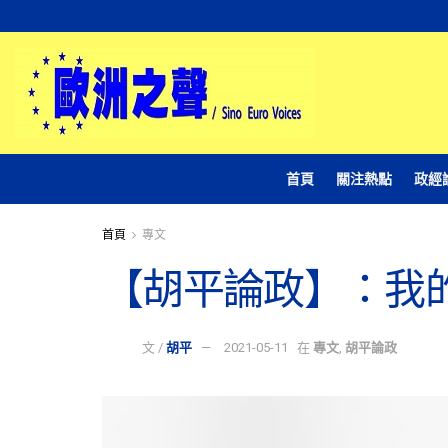
首頁
關注熱點
政經
首頁
專文
【胡平論政】：我
文 /
胡平
2021-05-11
在
專文
,
胡平論政