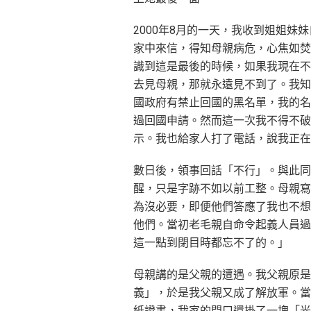
2000年8月的一天，我收到姐姐妹
家中來信，得知母親病危，心焦如焚
識到這是最後的時候，如果我現在不
去見母親，那就永遠見不到了。我知
國政府有禁止回國的黑名單，我的名
過回國申請。然而這一次我不得不破
示。我也給家人打了電話，說我正在
數日後，領事回話「不行」。與此同
醒，只是字跡不如以前工整。母親寫
為沒必要，即便他們答應了我也不想
他們。當初老毛親自命令起義人員過
這一點到閉目時都忘不了的。」
母親講的是父親的遭遇。我父親原是
義」，於是我父親又成了解放軍。當
紙證書，我家的門口還掛了一塊「光