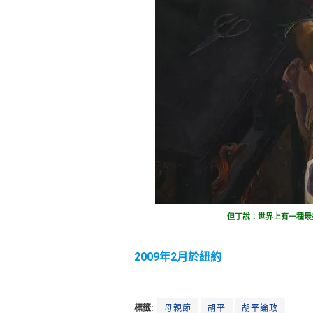
但丁說：世界上有一種最
2009年2月於紐約
標籤:
母親節
胡平
胡平論政