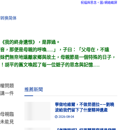
祝福與思念。圖/網絡截屏
转换简体
《我的終身遺恨》，是罪過。
音，那便是母親的呼喚……」，子曰：「父母在，不遠
妹們無奈地遠離家鄉與故土，母親節是一個特殊的日子，
！胡平的舊文喚起了每一位遊子的思念與記憶……
權問題
推薦新聞
講一件
寧做哈維爾，不做昆德拉——劉曉
波給我們留下了什麼精神遺產
母親臨
2026-08-04
未能見