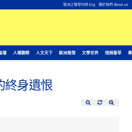
歐洲之聲發刊詞 Eng
關於我們 About us
論壇
人權觀察
人文天下
歐洲風情
文學世界
視頻薈萃
專
的終身遺恨