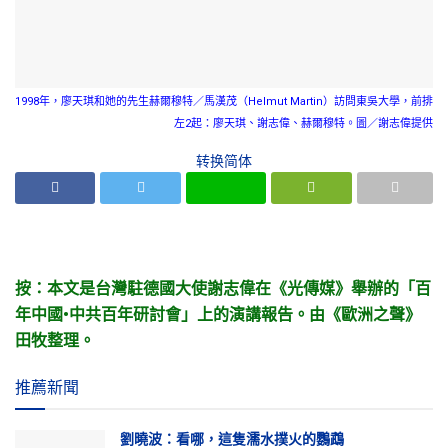
1998年，廖天琪和她的先生赫爾穆特／馬漢茂（Helmut Martin）訪問東吳大學，前排
左2起：廖天琪、謝志偉、赫爾穆特。圖／謝志偉提供
转换简体
按：本文是台灣駐德國大使謝志偉在《光傳媒》舉辦的「百
年中國•中共百年研討會」上的演講報告。由《歐洲之聲》
田牧整理。
推薦新聞
劉曉波：看哪，這隻濡水撲火的鸚鵡