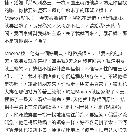
捕，猶如「荊軻刺秦王」一樣。國王就跟他講，這是你自找
的嘛！你就要被處死，還有什麽未了的願望？說！？
Moeros就說：「今天被抓到了，我死不足惜，但是我妹妹
就要出嫁了，長兄為父，父母都不在了，請給我3天的時
間，我回家鄉幫我妹妹主婚，完了我就回來。」暴君說，那
不是讓你跑掉了嗎？
Moeros說，他有一個好朋友，可做擔保人：「我去的這3
天，我朋友就在這裡，如果我3天之內沒有回來，我這朋友
就上絞架。」這個不懂得什麽叫信賴、不懂得人性的君王心
想：「哼，我才不相信會有你們這種友誼存在。」不過他還
是答應了，讓那個朋友來，你就走。朋友果真來了，被五花
大綁在那個地方等著上絞架，於是Moeros就回家鄉了。去
程花了一整天，婚禮一辦完，第3天他就上路趕回原地，結
果不幸路上首先遇到盜匪，把他打個半死，把他錢都搶光
了。他滿臉鮮血一拐一拐地繼續往前跑，要過河，偏偏水流
湍急，他急得跟熱鍋上的螞蟻一樣，好不容易拼了命，下河
就算淹死也得跳下去，連滾帶爬地上了彼岸。眼看著太陽快