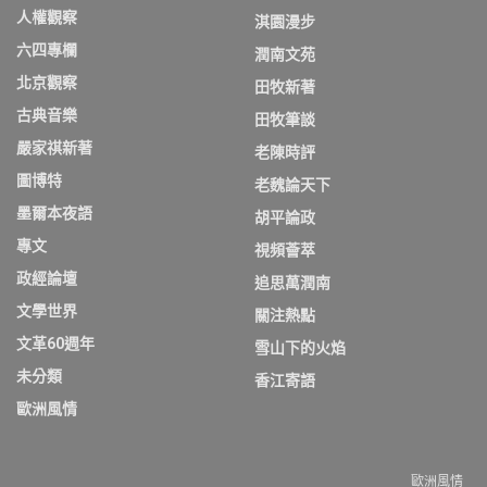
人權觀察
淇園漫步
六四專欄
潤南文苑
北京觀察
田牧新著
古典音樂
田牧筆談
嚴家祺新著
老陳時評
圖博特
老魏論天下
墨爾本夜語
胡平論政
專文
視頻薈萃
政經論壇
追思萬潤南
文學世界
關注熱點
文革60週年
雪山下的火焰
未分類
香江寄語
歐洲風情
歐洲風情