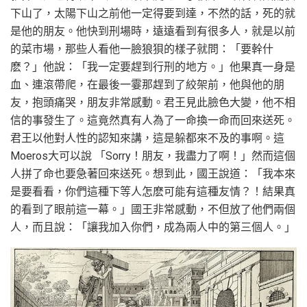
下山了，太陽下山之前他一定得要到達，不然的話，死的就
是他的朋友。他快到刑場時，遠遠看到有很多人，就是以前
的菜市場，那些人看他一臉狼狽的樣子就問：「要幹什
麽？」他說：「我一定要趕到行刑的地方。」他果真一身是
血、連滾帶爬，在最後一霎那趕到了絞架前，他與他的朋
友，抱頭痛哭，朋友非常感動。君王見此臉色大變，他不相
信的事發生了。這竟然真有人為了一命換一命而回來送死。
君王以他對人性的認知來講，這是躲都來不及的事啊。這
Moeros大可以說 「Sorry！朋友，我盡力了啊！」然而這個
人拼了命也要急著回來送死。想到此，國王說道：「我本來
是要看看，你們這種下等人怎麽可能有這種友情？！結果真
的看到了眼前這一幕。」國王非常感動，不但放了他們兩個
人，而且說：「讓我加入你們，成為兩人中的第三個人。」