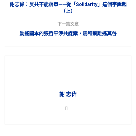
謝志偉：反共不能落單——從「Solidarity」這個字說起
（上）
下一篇文章
動搖國本的張哲平涉共諜案，馬和蔡難逃其咎
謝 志偉