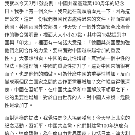
我就以今天7月1號為例，中國共產黨建黨100周年的紀念
日。我手上有一個文件，我只能在鏡頭前虛晃一下，因為這
是公文，這是一份我們英國代表處傳過來的文件，裡面提到
德國、英國兩國外交部長，昨天簽了一個外交跟安全政治合
作的聯合聲明書，裡面大大小小27點，其中第15點提到中
國與「印太」，裡面有一句話大意是：「德國與英國要加強
他們之間合作的力量，要來面對中國越來越增加的重要
性。」大家想想看，中國的重要性增加，其實是一個中性的
說法。照道理講，中國的重要性提升了，這對中國來講很有
面子，也是他們的驕傲。可為什麽中國的重要性增加，反而
變成兩個民主國家之間的合作更需要增加？文件裡寫得很清
楚，中國在習近平、在中國共產黨和中國解放軍領導之下，
它的重要性增加，對於自由世界的人，對中國人來說，危險
性是增加了。
面對這樣的提法，我覺得是令人搖頭嘆息！今天早上北京的
紀念活動，習近平、中國共產黨，他們對建黨100年這麽有
信心、這麽驕傲，為什麽自由世界國家，包括日本、澳大利