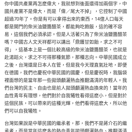
你中國共產黨再怎麽偉大，我就想到後面還得加兩個字，中
國共產黨不是偉大，而是「偉／尾大不掉」，它控制了中國
超過70年了。你是有可以拿得出來的東西，14億人口每天
都是開門的柴米油鹽醬醋茶，都能夠吃飽飯，這的確不容
易，這個我們必須承認。但是人活著只為了柴米油鹽醬醋茶
嗎？中國古人文天祥都可以講出「鼎鑊甘如飴，求之不可
得」，這基本上是一個比較高級的柴米油鹽醬醋茶，也就是
赴湯蹈火，求之不可得那種氣節，那種志向。中華民國成立
之後，台灣還是日本人在管，但是我今天理直氣壯地，即便
在德國，我們也慶祝中華民國的國慶，但是慶祝時，我腦袋
裡面想的是當年那一些拋頭顱灑熱血推翻滿清的年輕人。我
們台灣的民主、自由也是前人拋頭顱灑熱血換來的！當年的
血性青年有理想，他們對於自我犧牲看得這麽小，但是對於
這個民族，可以帶來的這種光輝，他們看得這麽大，所以他
們可以自我犧牲。
台灣如果說是中華民國的繼承者，那，我們不是蔣介石的繼
承者，而是當年這麽多的熱血青年拋頭顱灑熱血、推翻滿清