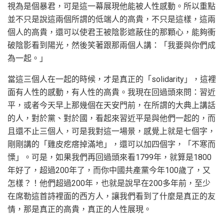
視為是個暴君，可是這一幕展現他能被人性感動。所以重點
並不只是說這兩個所謂的低端人的高貴，不只是這樣，這兩
個人的高貴，還可以使君王被陰影遮蔽住的那顆心，能夠衝
破陰影看到陽光，然後笑著跟那兩個人講：「我要與你們成
為一起。」
當這三個人在一起的時候，才是真正的「solidarity」，這裡
面有人性的感動，有人性的高貴。我現在回過頭來問：習近
平，或者今天早上那幾個在天安門前，在所謂的大典上講話
的人，對於黨、對於國，看起來習近平是與他們一起的，而
且還不止三個人，可是我對這一場景，感覺上就是七個字，
剛剛講的「雞皮疙瘩掉滿地」，還可以加四個字，「不寒而
慄」。可是，如果我們再回過頭來看1799年，就算是1800
年好了，超過200年了，而你中國共產黨今年100歲了，又
怎樣？！他們超過200年，也就是說早在200多年前，至少
在席勒這首詩裡面的西方人，讓我們看到了什麼是真正的友
情，那是真正的高貴，真正的人性展現。