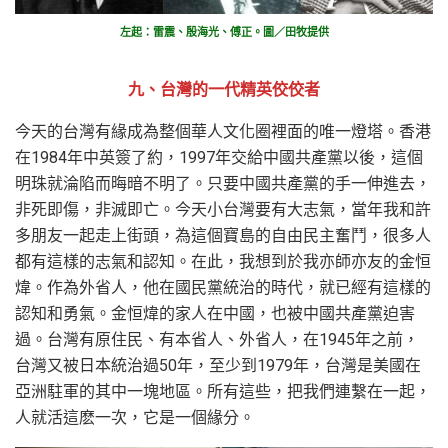
左起：雷震、殷海光、傅正。圖／田牧提供
九、台灣的一代精英佼佼者
今天的台灣有緣成為整個華人文化圈裡面的唯一燈塔。香港
在1984年中英簽了約，1997年交給中國共產黨以後，這個
明珠就淪陷而晦暗不明了。只要中國共產黨的手一伸進去，
非死即傷，非滅即亡。今天小台灣要有大志氣，當年我和許
多朋友一起走上街頭，為這個寶島的自由民主奮鬥，很多人
都有這樣的志氣和認知。在此，我想到於我亦師亦友的金恒
煒。作為外省人，他在國民黨統治的時代，就已經有這樣的
認知和勇氣。金恒煒的家人在中國，也被中國共產黨迫害
過。台灣有原住民、有本省人、外省人，在1945年之前，
台灣又被日本統治過50年，至少到1979年，台灣是美國在
亞洲駐軍的其中一塊地區。所有這些，把我們連繫在一起，
人就活這麽一次，它是一個緣分。