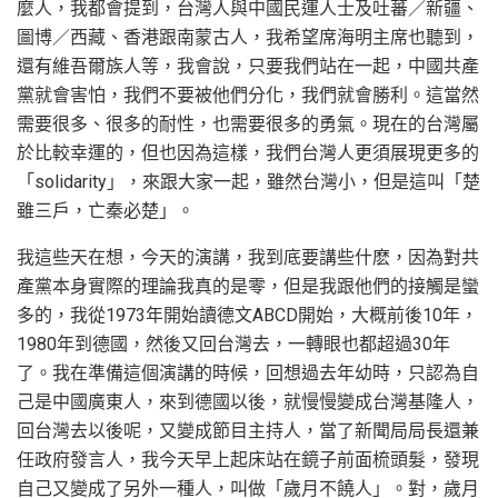
麼人，我都會提到，台灣人與中國民運人士及吐蕃／新疆、
圖博／西藏、香港跟南蒙古人，我希望席海明主席也聽到，
還有維吾爾族人等，我會說，只要我們站在一起，中國共產
黨就會害怕，我們不要被他們分化，我們就會勝利。這當然
需要很多、很多的耐性，也需要很多的勇氣。現在的台灣屬
於比較幸運的，但也因為這樣，我們台灣人更須展現更多的
「solidarity」，來跟大家一起，雖然台灣小，但是這叫「楚
雖三戶，亡秦必楚」。
我這些天在想，今天的演講，我到底要講些什麽，因為對共
產黨本身實際的理論我真的是零，但是我跟他們的接觸是蠻
多的，我從1973年開始讀德文ABCD開始，大概前後10年，
1980年到德國，然後又回台灣去，一轉眼也都超過30年
了。我在準備這個演講的時候，回想過去年幼時，只認為自
己是中國廣東人，來到德國以後，就慢慢變成台灣基隆人，
回台灣去以後呢，又變成節目主持人，當了新聞局局長還兼
任政府發言人，我今天早上起床站在鏡子前面梳頭髮，發現
自己又變成了另外一種人，叫做「歲月不饒人」。對，歲月