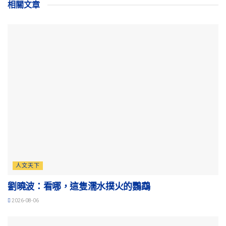
相關
文章
人文天下
劉曉波：看哪，這隻濡水撲火的鸚鵡
2026-08-06