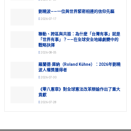
劉曉波——一位與世界緊密相連的信仰先驅
2026-07-17
聯動、跨區與共振：為什麽「台灣有事」就是
「世界有事」？——在全球安全地緣劇變中的
戰略抉擇
2026-08-05
羅蘭德·庫納（Roland Kühne）：2026年劉曉
波人權獎獲得者
2026-07-30
《零八憲章》對全球憲法改革辯論作出了重大
貢獻
2026-07-28