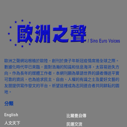
歐洲之聲網站根植於歐陸，創刊於庚子年新冠疫情席捲全球之際。
數據化時代早已來臨，面對浩瀚的知識和信息海洋，太容易迷失方
向。作為長年的媒體工作者，本網刊願為華語世界的讀者傳送平實
可靠的資訊，也為追求民主、自由、人權的有識之士及愛好文藝的
友朋提供寫作發文的平台。祈望這裡成為志同道合者共同耕耘的園
地。
分類
English
比爾曼自傳
人文天下
民運交流