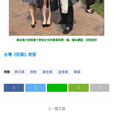
謝志偉大使與妻子參加女兒的畢業典禮。圖／擷自網路，田牧提供
台灣《民報》首發
標籤:
廖天琪
田牧
謝志偉
金恆煒
陳菊
上一篇文章