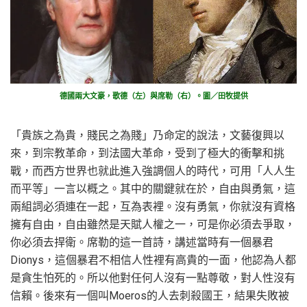
德國兩大文豪，歌德（左）與席勒（右）。圖／田牧提供
「貴族之為貴，賤民之為賤」乃命定的說法，文藝復興以
來，到宗教革命，到法國大革命，受到了極大的衝擊和挑
戰，而西方世界也就此進入強調個人的時代，可用「人人生
而平等」一言以概之。其中的關鍵就在於，自由與勇氣，這
兩組詞必須連在一起，互為表裡。沒有勇氣，你就沒有資格
擁有自由，自由雖然是天賦人權之一，可是你必須去爭取，
你必須去捍衛。席勒的這一首詩，講述當時有一個暴君
Dionys，這個暴君不相信人性裡有高貴的一面，他認為人都
是貪生怕死的。所以他對任何人沒有一點尊敬，對人性沒有
信賴。後來有一個叫Moeros的人去刺殺國王，結果失敗被