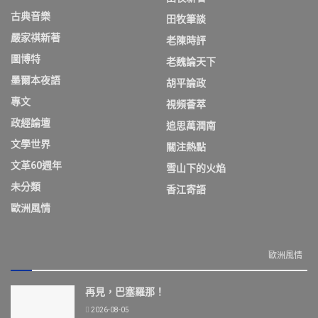
古典音樂
田牧筆談
嚴家祺新著
老陳時評
圖博特
老魏論天下
墨爾本夜語
胡平論政
專文
視頻薈萃
政經論壇
追思萬潤南
文學世界
關注熱點
文革60週年
雪山下的火焰
未分類
香江寄語
歐洲風情
歐洲風情
再見，巴塞羅那！
2026-08-05