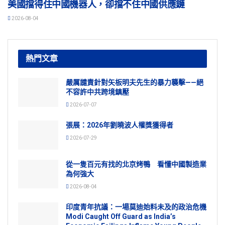
美國擋得住中國機器人，卻擋不住中國供應鏈
2026-08-04
熱門文章
嚴厲譴責針對矢板明夫先生的暴力襲擊——絕
不容許中共跨境鎮壓
2026-07-07
張展：2026年劉曉波人權獎獲得者
2026-07-29
從一隻百元有找的北京烤鴨 看懂中國製造業
為何強大
2026-08-04
印度青年抗議：一場莫迪始料未及的政治危機
Modi Caught Off Guard as India’s