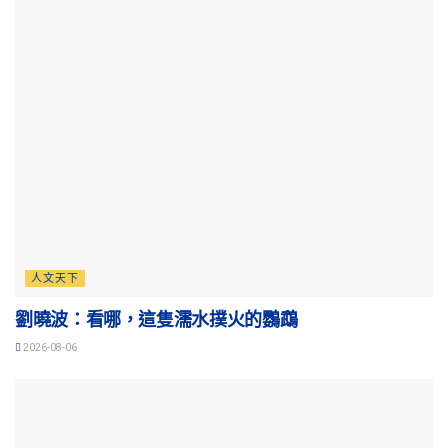
人文天下
劉曉波：看哪，這隻濡水撲火的鸚鵡
2026-08-06