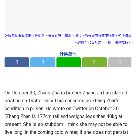
張展兄長張舉發出求救消息，張展在獄中病危。照片上的張展原來健康強健，如今體重
已經降至40公斤之下。圖：張舉推特。
转换简体
On October 30, Zhang Zhan’s brother Zhang Ju has started
posting on Twitter about his concerns on Zhang Zhan’s
condition in prison. He wrote on Twitter on October 30:
“Zhang Zhan is 177cm tall and weighs less than 40kg at
present. She is so stubborn. I think she may not be able to
live long. In the coming cold winter, if she does not persist