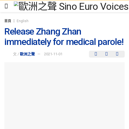
首頁
English
Release Zhang Zhan
immediately for medical parole!
文 /
歐洲之聲
2021-11-01