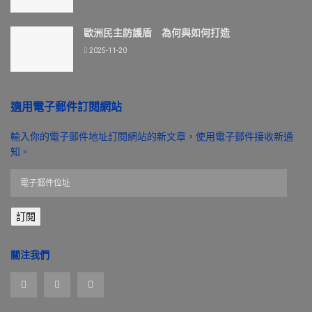
歐洲民主防護盾 為何與如何打造
2025-11-20
適用電子郵件訂閱網站
輸入你的電子郵件地址訂閱網站的新文章，使用電子郵件接收新通
知。
電
子
郵
訂閱
件
位
址
關注我們