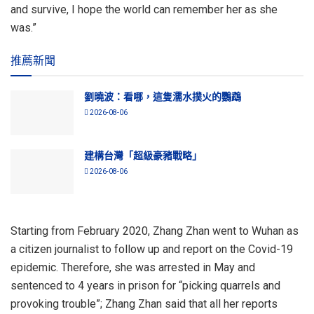
and survive, I hope the world can remember her as she
was.”
推薦新聞
劉曉波：看哪，這隻濡水撲火的鸚鵡
2026-08-06
建構台灣「超級豪豬戰略」
2026-08-06
Starting from February 2020, Zhang Zhan went to Wuhan as
a citizen journalist to follow up and report on the Covid-19
epidemic. Therefore, she was arrested in May and
sentenced to 4 years in prison for “picking quarrels and
provoking trouble”; Zhang Zhan said that all her reports