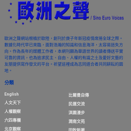
歐洲之聲網站根植於歐陸，創刊於庚子年新冠疫情席捲全球之際。
數據化時代早已來臨，面對浩瀚的知識和信息海洋，太容易迷失方
向。作為長年的媒體工作者，本網刊願為華語世界的讀者傳送平實
可靠的資訊，也為追求民主、自由、人權的有識之士及愛好文藝的
友朋提供寫作發文的平台。祈望這裡成為志同道合者共同耕耘的園
地。
分類
English
比爾曼自傳
人文天下
民運交流
人權觀察
淇園漫步
六四專欄
潤南文苑
北京觀察
田牧新著