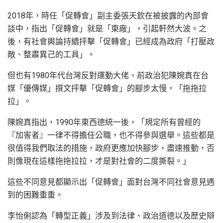
2018年，時任「促轉會」副主委張天欽在被披露的內部會
談中，指出「促轉會」就是「東廠」，引起軒然大波。之
後，有社會輿論持續抨擊「促轉會」已經成為政府「打壓政
敵、整肅異己的工具」。
但也有1980年代台灣反對運動大佬、前政治犯陳婉真在台
媒「優傳媒」撰文抨擊「促轉會」的腳步太慢，「拖拖拉
拉」。
陳婉真指出，1990年東西德統一後，「規定所有曾經的
『加害者』一律不得擔任公職，也不得參與選舉。這些都是
很值得我們取法的措施，政府更應加快腳步，盡速推動，否
則像現在這樣拖拖拉拉，才是對社會的二度撕裂。」
這些不同意見都顯示出「促轉會」面對台灣不同社會意見遇
到的困難重重。
李怡俐認為「轉型正義」涉及到法律、政治道德以及歷史辯