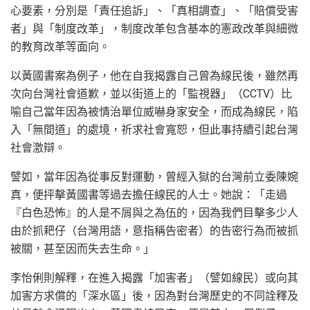
心要素，分別是「責任追訴」、「真相調查」、「賠償受害
者」與「制度改革」，制度改革包含基本的憲政改革與細微
的教育改革等面向。
以黃國書案為例子，他在自我揭露自己曾為線民後，雖然再
次向台灣社會道歉，並以街道上的「監視器」（CCTV）比
喻自己當年因為被情治單位威嚇身家安全，而成為線民，陷
入「無間道」的處境，祈求社會寬恕，但此事持續引起台灣
社會激辯。
譬如，當年因為從事反對運動，曾經入獄的台灣前立委陳婉
真，便抨擊黃國書等過去擔任線民的人士。她說：「走過
『白色恐怖』的人是不屑與之為伍的，因為我們目擊多少人
由於抓耙仔（台灣用語，意指稱告密者）的告密行為而被抓
被關，甚至因而失去生命。」
李怡俐則解釋，在進入揭露「加害者」（譬如線民）或向其
加害方求償的「深水區」後，因為對台灣歷史的不同詮釋及