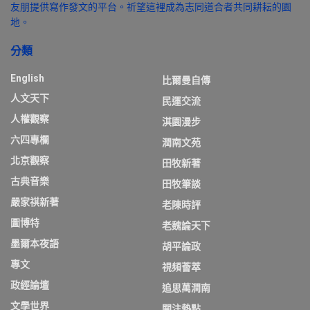
友朋提供寫作發文的平台。祈望這裡成為志同道合者共同耕耘的園
地。
分類
English
比爾曼自傳
人文天下
民運交流
人權觀察
淇園漫步
六四專欄
潤南文苑
北京觀察
田牧新著
古典音樂
田牧筆談
嚴家祺新著
老陳時評
圖博特
老魏論天下
墨爾本夜語
胡平論政
專文
視頻薈萃
政經論壇
追思萬潤南
文學世界
關注熱點