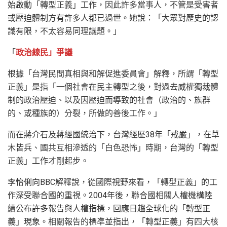
始啟動「轉型正義」工作，因此許多當事人，不管是受害者
或壓迫體制方有許多人都已過世。她說：「大眾對歷史的認
識有限，不太容易同理議題。」
「
政治線民」爭議
根據「台灣民間真相與和解促進委員會」解釋，所謂「轉型
正義」是指「一個社會在民主轉型之後，對過去威權獨裁體
制的政治壓迫、以及因壓迫而導致的社會（政治的、族群
的、或種族的）分裂，所做的善後工作。」
而在蔣介石及蔣經國統治下，台灣經歷38年「戒嚴」，在草
木皆兵、國共互相滲透的「白色恐怖」時期，台灣的「轉型
正義」工作才剛起步。
李怡俐向BBC解釋說，從國際視野來看，「轉型正義」的工
作深受聯合國的重視。2004年後，聯合國相關人權機構陸
續公布許多報告與人權指標，回應日趨全球化的「轉型正
義」現象。相關報告的標凖並指出，「轉型正義」有四大核