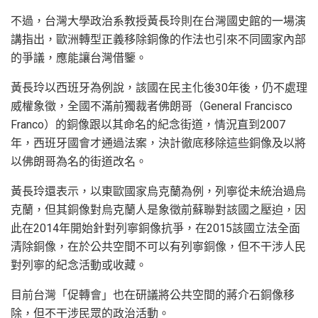
不過，台灣大學政治系教授黃長玲則在台灣國史館的一場演
講指出，歐洲轉型正義移除銅像的作法也引來不同國家內部
的爭議，應能讓台灣借鑒。
黃長玲以西班牙為例說，該國在民主化後30年後，仍不處理
威權象徵，全國不滿前獨裁者佛朗哥（General Francisco
Franco）的銅像跟以其命名的紀念街道，情況直到2007
年，西班牙國會才通過法案，決計徹底移除這些銅像及以將
以佛朗哥為名的街道改名。
黃長玲還表示，以東歐國家烏克蘭為例，列寧從未統治過烏
克蘭，但其銅像對烏克蘭人是象徵前蘇聯對該國之壓迫，因
此在2014年開始針對列寧銅像抗爭，在2015該國立法全面
清除銅像，在於公共空間不可以有列寧銅像，但不干涉人民
對列寧的紀念活動或收藏。
目前台灣「促轉會」也在研議將公共空間的蔣介石銅像移
除，但不干涉民眾的政治活動。