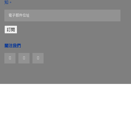
知。
電
子
郵
訂閱
件
位
址
關注我們