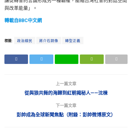
讓促轉會的言論形成另一種霸權，壓縮台灣社會的對話空間
與改革能量」。
轉載自BBC中文網
標籤:
政治線民
蔣介石銅像
轉型正義
上一篇文章
從與狼共舞的海歸到紅朝揭秘人——沈棟
下一篇文章
彭帥成為全球新聞焦點（附錄：彭帥微博原文）