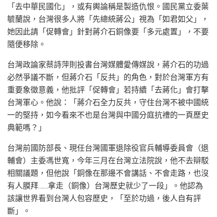
「去中華民國化」，或有輿論稱是製造仇恨。國民黨立委葉
毓蘭說，台灣很多人將「先總統蔣公」視為「如君如父」，
她因此請「促轉會」針對蔣介石銅像要「多元處置」，不要
隨便移除。
台灣政論家蔡詩萍則投書台灣媒體愛傳媒說，蔣介石的功過
必然爭議不斷，但蔣介石「反共」的角色，對於台灣軍方有
重要象徵意義，他批評「促轉會」若持續「去蔣化」會打擊
台灣軍心。他說：「蔣介石全力反共，守住台灣不被中國統
一的堅持，如今看來不也是台灣與中國分庭抗禮的一頁歷史
典範嗎？」
台灣前國防部長、現任台灣國軍退除役官兵輔導委員會（退
輔會）主委馮世寬，今年三月在台灣立法院說，他不去辯駁
相關議題，但他說「銅像在那邊不會講話、不會走路，也沒
有人膜拜……拿走（銅像）台灣歷史就少了一段」。他認為
該讓世界看到台灣人包容歷史，「至於功過，後人自有評
斷」。