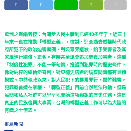
歐洲之聲編者按：台灣步入民主體制已經40多年了。近三十
年來一直在推動「轉型正義」，檢討、追查過去威權時代政
府所犯下的政治迫害案例，對公眾界道歉，給予受害者及其
家屬進行賠償、正名。有時甚至還會追加問責加害者。這種
「制度性犯罪」不能一筆勾銷，推諉到犯罪時的歷史條件。
像對納粹的紐倫堡審判，對東德史塔希的調查問責都有具體
模式。中共執政以來，對人民犯下的累累罪行，罄竹難書。
犯罪魁首還在掌權，「轉型正義」目前自然無法啟動，但是
民間和私人社群可以早早地開始這項艱鉅的歷史任務，這是
真正的民族復興大事業。台灣的轉型正義工作可以為大陸的
有識之士借鑑。
推薦新聞