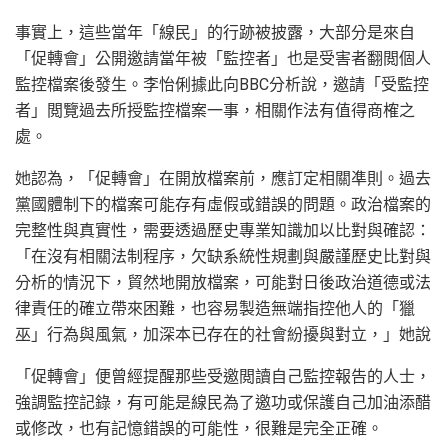
事實上，這些當年「線民」的行跡被披露，大部分是來自
「促轉會」公開邀請當年被「監控者」也是受害者翻閲個人
監控檔案後發生。李怡俐據此向BBC分析說，邀請「受監控
者」閲覽過去所授監控檔案一事，相關作法有值得商榷之
處。
她認為，「促轉會」在開放檔案前，應訂定相關凖則。過去
黨國體制下的檔案可能存有虛假或錯誤的問題。政治檔案的
完整性與真實性，需要透過歷史專業知識加以比對與確認：
「在沒有相關法制程序，欠缺系統性規劃與嚴謹歷史比對與
分析的情況下，貿然地開放檔案，可能對日後政治道德或法
律責任的確立帶來困難，也容易製造無端指控他人的「獵
巫」行為與風氣，加深本已存在的社會紛擾與對立，」她說
「促轉會」便曾經提醒那些受邀閲讀自己監控報告的人士，
強調監控記錄，有可能是線民為了邀功或保護自己加油添醋
或修改，也有記憶錯誤的可能性，很難是完全正確。