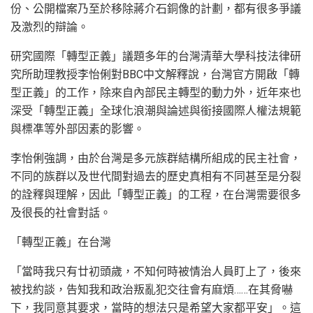
份、公開檔案乃至於移除蔣介石銅像的計劃，都有很多爭議
及激烈的辯論。
研究國際「轉型正義」議題多年的台灣清華大學科技法律研
究所助理教授李怡俐對BBC中文解釋說，台灣官方開啟「轉
型正義」的工作，除來自內部民主轉型的動力外，近年來也
深受「轉型正義」全球化浪潮與論述與銜接國際人權法規範
與標凖等外部因素的影響。
李怡俐強調，由於台灣是多元族群結構所組成的民主社會，
不同的族群以及世代間對過去的歷史真相有不同甚至是分裂
的詮釋與理解，因此「轉型正義」的工程，在台灣需要很多
及很長的社會對話。
「轉型正義」在台灣
「當時我只有廿初頭歲，不知何時被情治人員盯上了，後來
被找約談，告知我和政治叛亂犯交往會有麻煩……在其脅嚇
下，我同意其要求，當時的想法只是希望大家都平安」。這