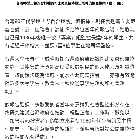
台灣轉型正義的資料檔案可比美東德時期史塔希的線民檔案。圖： BBC
台灣80年代學運「野百合運動」總指揮、現任民進黨立委范
雲也說，去「促轉會」翻閲情治單位當年的報告後，她發現
自己是1986年後唯一被「專案」組監控長達9年的學生，共
有超過千件檔案，並遭7至8位學生在她周遭監控。
台灣大學報告稱，威權時期台灣政府雖然試圖建立嚴密監控
網絡，其搜集的情資卻高度受限於線民的個人能力及組織位
置，故而無法成為權威、滴水不漏的監控者，「亦難有效嚇
阻眾多大專學生、教會人士積極從事學生運動和社會運
動」。
該報告強調，多數受訪者當年亦意識到社會監控必然存在，
故研究建議台灣政府在推動「轉型正義」工作時，避免以
「加害者vs被害者」的對立來看待1980年代台灣的民主轉
型歷史，「應注意脈絡的複雜性，並應審慎討論公開監控檔
案的相關配套措施」。