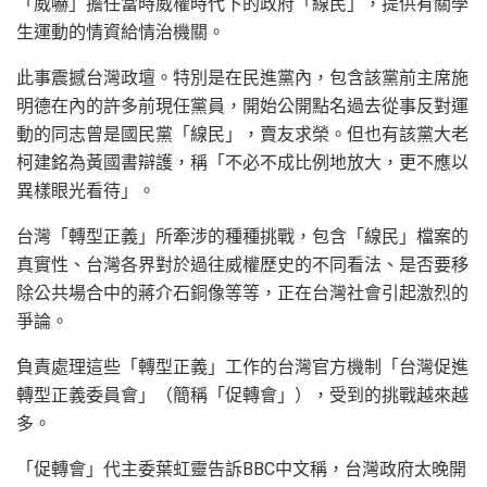
「威嚇」擔任當時威權時代下的政府「線民」，提供有關學
生運動的情資給情治機關。
此事震撼台灣政壇。特別是在民進黨內，包含該黨前主席施
明德在內的許多前現任黨員，開始公開點名過去從事反對運
動的同志曾是國民黨「線民」，賣友求榮。但也有該黨大老
柯建銘為黃國書辯護，稱「不必不成比例地放大，更不應以
異樣眼光看待」。
台灣「轉型正義」所牽涉的種種挑戰，包含「線民」檔案的
真實性、台灣各界對於過往威權歷史的不同看法、是否要移
除公共場合中的蔣介石銅像等等，正在台灣社會引起激烈的
爭論。
負責處理這些「轉型正義」工作的台灣官方機制「台灣促進
轉型正義委員會」（簡稱「促轉會」），受到的挑戰越來越
多。
「促轉會」代主委葉虹靈告訴BBC中文稱，台灣政府太晚開