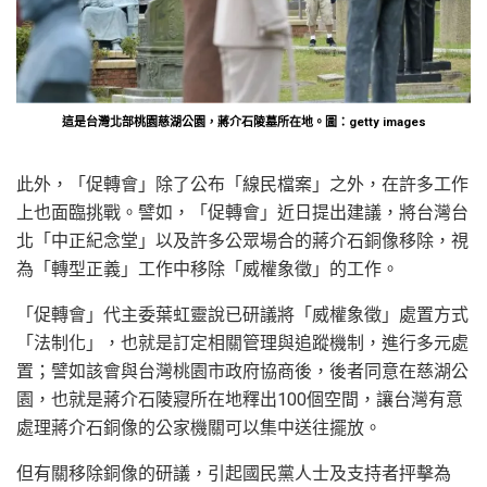
這是台灣北部桃園慈湖公園，蔣介石陵墓所在地。圖：getty images
此外，「促轉會」除了公布「線民檔案」之外，在許多工作
上也面臨挑戰。譬如，「促轉會」近日提出建議，將台灣台
北「中正紀念堂」以及許多公眾場合的蔣介石銅像移除，視
為「轉型正義」工作中移除「威權象徵」的工作。
「促轉會」代主委葉虹靈說已研議將「威權象徵」處置方式
「法制化」，也就是訂定相關管理與追蹤機制，進行多元處
置；譬如該會與台灣桃園市政府協商後，後者同意在慈湖公
園，也就是蔣介石陵寢所在地釋出100個空間，讓台灣有意
處理蔣介石銅像的公家機關可以集中送往擺放。
但有關移除銅像的研議，引起國民黨人士及支持者抨擊為