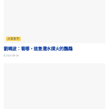
人文天下
劉曉波：看哪，這隻濡水撲火的鸚鵡
2026-08-06