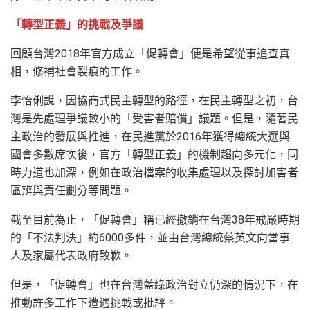
「轉型正義」的挑戰及爭議
回顧台灣2018年官方成立「促轉會」便是希望從事追查真
相，修補社會裂痕的工作。
李怡俐說，因協商式民主轉型的路徑，在民主轉型之初，台
灣是先處理爭議較小的「受害者賠償」議題。但是，隨著民
主政治的發展與推進，在民進黨於2016年獲得總統大選與
國會多數席次後，官方「轉型正義」的機制趨向多元化，同
時力道也加深，例如在政治檔案的收集處理以及探討加害者
區辨與責任劃分等問題。
截至目前為止，「促轉會」稱已經撤銷在台灣38年戒嚴時期
的「不法判決」約6000多件，並由台灣總統蔡英文向當事
人及家屬代表政府致歉。
但是，「促轉會」也在台灣藍綠政治對立仍深的情況下，在
推動許多工作下遭遇挑戰或批評。