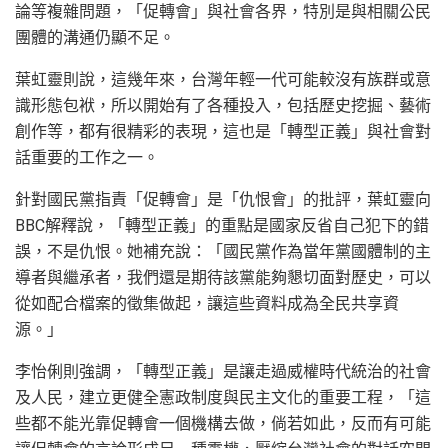
論等複雜問題，「促轉會」與社會各界，特別是與相關公民
團體的溝通仍顯不足。
葉虹靈則說，這幾年來，台灣年輕一代可能較沒有族群或意
識形態包袱，所以開始有了各種投入，包括歷史挖掘、藝術
創作等，都有很精彩的表現，這也是「轉型正義」與社會對
話重要的工作之一。
針對國民黨指責「促轉會」是「仇恨會」的批評，葉虹靈向
BBC解釋說，「轉型正義」的重點是國家反省自己犯下的錯
誤，不是仇恨。她補充說：「國民黨作為當年黨國體制的主
導者與繼承者，我們還是期待該黨能夠懇切面對歷史，可以
從如配合檔案的徵集做起，讓這些資料成為全民共享資
源。」
李怡俐則強調，「轉型正義」是讓走過威權時代統治的社會
及人民，建立更健全憲政制度與民主文化的重要工程，「這
些都不能光靠促轉會一個機構去做，倘若如此，反而有可能