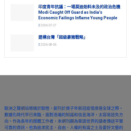
印度青年抗議：一場莫迪始料未及的政治危機
Modi Caught Off Guard as India’s
Economic Failings Inflame Young People
2026-07-27
建構台灣「超級豪豬戰略」
2026-08-06
歐洲之聲網站根植於歐陸，創刊於庚子年新冠疫情席捲全球之際。
數據化時代早已來臨，面對浩瀚的知識和信息海洋，太容易迷失方
向。作為長年的媒體工作者，本網刊願為華語世界的讀者傳送平實
可靠的資訊，也為追求民主、自由、人權的有識之士及愛好文藝的