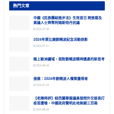
熱門文章
中國《民族團結進步法》生效首日 跨族裔及
異議人士齊聚阿姆斯特丹抗議
2026-07-09
2026年萊比錫劉曉波紀念活動掠影
2026-07-31
踏上歐洲疆域，我對劉曉波精神遺產的新思考
2026-08-04
張展：2026年劉曉波人權獎獲得者
2026-07-29
【老陳時評】紐西蘭華裔議員發問外交部長打
疫苗遭嗆，中國政府聲明此地無銀三百兩
2026-08-04