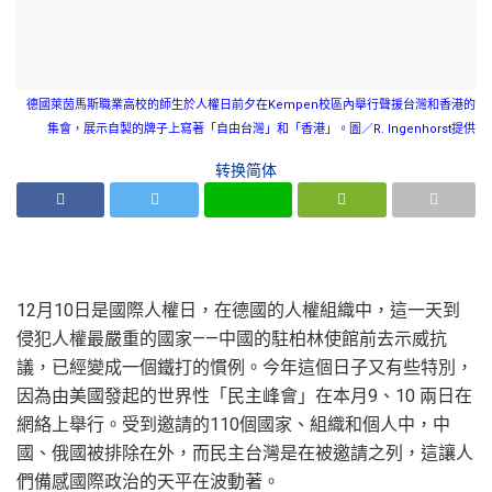
德國萊茵馬斯職業高校的師生於人權日前夕在Kempen校區內舉行聲援台灣和香港的
集會，展示自製的牌子上寫著「自由台灣」和「香港」。圖／R. Ingenhorst提供
转换简体
12月10日是國際人權日，在德國的人權組織中，這一天到
侵犯人權最嚴重的國家——中國的駐柏林使館前去示威抗
議，已經變成一個鐵打的慣例。今年這個日子又有些特別，
因為由美國發起的世界性「民主峰會」在本月9、10 兩日在
網絡上舉行。受到邀請的110個國家、組織和個人中，中
國、俄國被排除在外，而民主台灣是在被邀請之列，這讓人
們備感國際政治的天平在波動著。