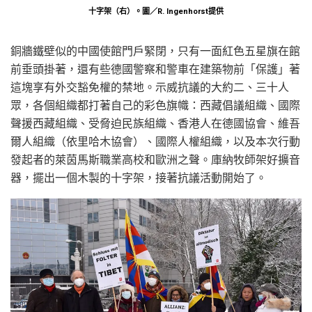
十字架（右）。圖／R. Ingenhorst提供
銅牆鐵壁似的中國使館門戶緊閉，只有一面紅色五星旗在館
前垂頭掛著，還有些德國警察和警車在建築物前「保護」著
這塊享有外交豁免權的禁地。示威抗議的大約二、三十人
眾，各個組織都打著自己的彩色旗幟：西藏倡議組織、國際
聲援西藏組織、受脅迫民族組織、香港人在德國協會、維吾
爾人組織（依里哈木協會）、國際人權組織，以及本次行動
發起者的萊茵馬斯職業高校和歐洲之聲。庫納牧師架好擴音
器，擺出一個木製的十字架，接著抗議活動開始了。