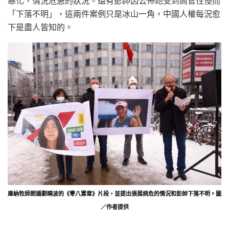
惡化，情況危急的狀況。還有彭帥因公佈她受到高官性侵而
「下落不明」，這兩件案例只是冰山一角，中國人權每況愈
下是盡人皆知的。
庫納牧師朗誦劉曉波的《零八憲章》片段，並提出張展病危的情況和彭帥下落不明。圖
／作者提供