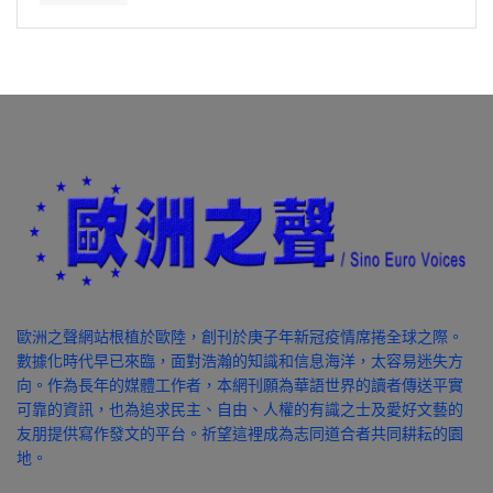
歐洲之聲網站根植於歐陸，創刊於庚子年新冠疫情席捲全球之際。
數據化時代早已來臨，面對浩瀚的知識和信息海洋，太容易迷失方
向。作為長年的媒體工作者，本網刊願為華語世界的讀者傳送平實
可靠的資訊，也為追求民主、自由、人權的有識之士及愛好文藝的
友朋提供寫作發文的平台。祈望這裡成為志同道合者共同耕耘的園
地。