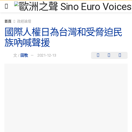
首頁
政經論壇
國際人權日為台灣和受脅迫民
族吶喊聲援
文 /
田牧
2021-12-13