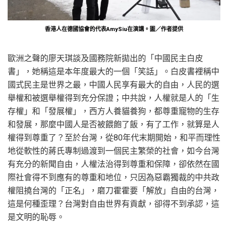
香港人在德國協會的代表AmySiu在演講。圖／作者提供
歐洲之聲的廖天琪談及國務院新拋出的「中國民主白皮
書」，她稱這是本年度最大的一個「笑話」。白皮書裡稱中
國式民主是世界之最，中國人民享有最大的自由，人民的選
舉權和被選舉權得到充分保證；中共說，人權就是人的「生
存權」和「發展權」，西方人養貓養狗，都尊重寵物的生存
和發展，那麼中國人是否被餵飽了飯，有了工作，就算是人
權得到尊重了？至於台灣，從80年代末期開始，和平而理性
地從軟性的蔣氏專制過渡到一個民主繁榮的社會，如今台灣
有充分的新聞自由，人權法治得到尊重和保障，卻依然在國
際社會得不到應有的尊重和地位，只因為惡霸獨裁的中共政
權阻撓台灣的「正名」，磨刀霍霍要「解放」自由的台灣，
這是何種歪理？台灣對自由世界有貢獻，卻得不到承認，這
是文明的恥辱。