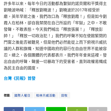
許多年以來，每年今日的活動都為繫獄的諾貝爾和平獎得主
劉曉波吶喊：「釋放劉曉波！」劉曉波於2017年經受折
磨，英年早逝之後，我們改口為「釋放劉霞！」但是如今劉
霞人在柏林，卻自我禁閉在自己所設的「牢獄」之中，不敢
發聲，不敢表態。今天我們喊出「釋放張展！」「釋放彭
帥！」「釋放一切政治犯！」我們的呼聲不知在使館緊閉的
門窗之後能否被聽見，但是他們必然能從上而下俯視示威抗
議的人群和旗幟，知道中國政府的惡行在自由世界不能被容
忍。總之，各個團體的代表都表示，我們年年會來這裡，發
出自由的呼聲，聲援一切暴政下的受害者，直到政權易幟成
為民主自由的國度。
台灣《民報》首發
標籤:
國際人權日
柏林示威活動
田牧