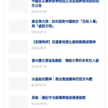
中國民主黨幹部學院成立及首期幹部培訓班招
生公告
2026-07-28
謝志偉大使：如何面對中國陷於「沒有人權」
與「處罰文明」
2026-07-15
【老陳時評】民運聖地萊比錫與劉曉波精神
2026-08-07
當AI讓文憑淪為廢紙 傳統大學的未來在人脈
2026-07-28
水晶般的精神：喬治奧威爾與西班牙內戰
2026-07-29
高瑜：遵紀守法維權舉報卻連連碰壁
2026-08-06