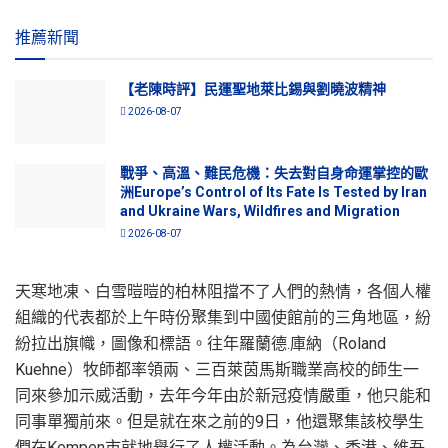
推薦新聞
【老陳時評】民運聖地萊比錫與劉曉波精神
2026-08-07
戰爭、高溫、難民危機：失去對自身命運掌控的歐
洲Europe’s Control of Its Fate Is Tested by Iran
and Ukraine Wars, Wildfires and Migration
2026-08-07
天寒地凍、白雪暟暟的柏林阻擋不了人們的熱情，各個人權
組織的代表都於上午時份聚集到中國使館前的三角地區，紛
紛拉出旗幟，圖像和標語。往年羅蘭德.庫納（Roland
Kuehne）牧師都率領兩、三百萊茵馬斯職業高校的師生一
同來參加示威活動，去年今年由於新冠疫情嚴重，他只能和
同事單獨前來。但是就在來之前的9日，他還聚集該校學生
們在Kempen市就地舉行了人權活動。為台灣、香港、維吾