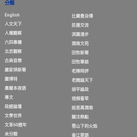
分類
English
比爾曼自傳
人文天下
民運交流
人權觀察
淇園漫步
六四專欄
潤南文苑
北京觀察
田牧新著
古典音樂
田牧筆談
嚴家祺新著
老陳時評
圖博特
老魏論天下
墨爾本夜語
胡平論政
專文
視頻薈萃
政經論壇
追思萬潤南
文學世界
關注熱點
文革60週年
雪山下的火焰
未分類
香江寄語