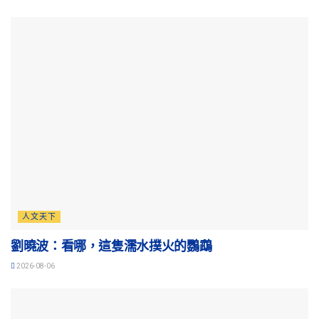
人文天下
劉曉波：看哪，這隻濡水撲火的鸚鵡
2026-08-06