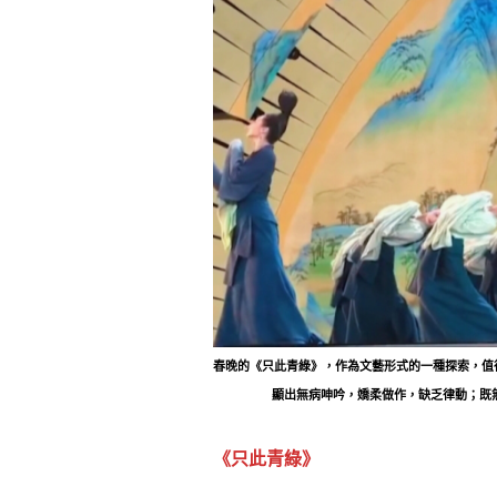
春晚的《只此青綠》，作為文藝形式的一種探索，值
顯出無病呻吟，嬌柔做作，缺乏律動；既無
《只此青綠》