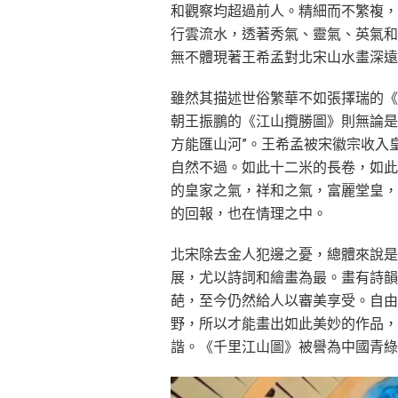
和觀察均超過前人。精細而不繁複，
行雲流水，透著秀氣、靈氣、英氣和
無不體現著王希孟對北宋山水畫深遠
雖然其描述世俗繁華不如張擇瑞的《
朝王振鵬的《江山攬勝圖》則無論是
方能匯山河”。王希孟被宋徽宗收入
自然不過。如此十二米的長卷，如此
的皇家之氣，祥和之氣，富麗堂皇，
的回報，也在情理之中。
北宋除去金人犯邊之憂，總體來說是
展，尤以詩詞和繪畫為最。畫有詩韻
葩，至今仍然給人以審美享受。自由
野，所以才能畫出如此美妙的作品，
諧。《千里江山圖》被譽為中國青綠