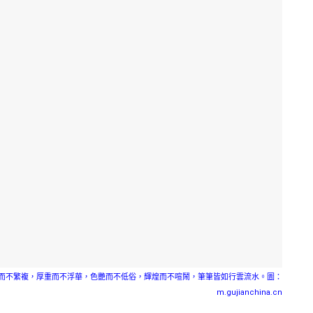
細而不繁複，厚重而不浮華，色艷而不低俗，輝煌而不喧鬧，筆筆皆如行雲流水。圖：
m.gujianchina.cn