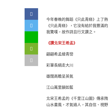
今年春晚的舞蹈《只此青綠》上了熱
《只此青綠》，它沒有給於我豐滿的
我驚嘆，故作詩且行文讚之。
《讚北宋王希孟》
翩翩希孟繪青巒
彩筆長絹走大川
雄闊高瞻呈英氣
江山萬里韻如藍
北宋王希孟的《千里江山圖》傳承隋
山水畫風，才氣過人，其自信、視野