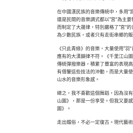
在中國漢民族的音樂傳統中，多用“宮調
還是民間的音樂調式都以“宮”為主
而制定了大晟律，特別嚴格了“宮”的
為少數民族，或者只有走街串鄉的販
《只此青綠》的音樂，大量使用“羽
應有的大漢韻律不符。《千里江山圖
傳統彈撥樂器，積累了豐富的表現高
有借鑒這些技法的沖動，而是大量使
山水的音樂形象感。
總之，我不喜歡這個舞蹈，因為沒有
山圖》，那是一份享受。但我又要感
圖》。
走出媚俗，不必一定復古。現代藝術