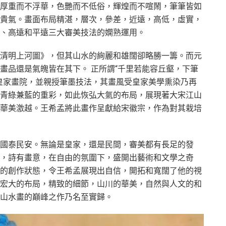
厚重而不浮華，色艷而不低俗，輝煌而不喧鬧，筆筆皆如
貴氣。畫面布局精湛，層次，參差，近遠，高低，虛實，
、高遠和平遠三大審美技法的嫻熟運用。
清明上河圖》，但其山水的絢麗和雄闊卻略勝一籌。而元
畫品還是氣魄皆在其下。 正所謂“千里若能容丘壑，下筆
皇家畫院，並親授筆墨技法，其畫風受皇家美學熏染乃再
青綠兼藍的重彩，如此恢弘大氣的布局，展現著大宋江山
華美激越。王希孟將此畫作呈獻給宋徽宗，作為對其栽培
國泰民安。無論是皇家，還是民間，審美都有長足的發
，詩有畫意，在自由的氛圍下，盛開出藝術和文學之奇
的創作狀態，令王希孟展現出自信，開拓和寬闊了他的視
宏大的布局，精致的細節，山川的華美，自然與人文的和
山水畫的巔峰之作乃名至實歸。