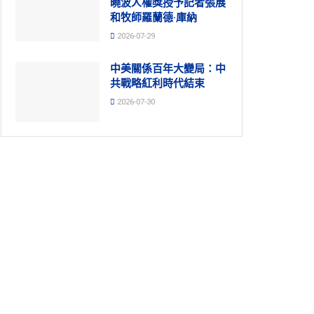
曉波人權獎授予記者張展
和牧師羅蘭德·庫納
2026-07-29
中美關係百年大變局：中
共戰略紅利時代結束
2026-07-30