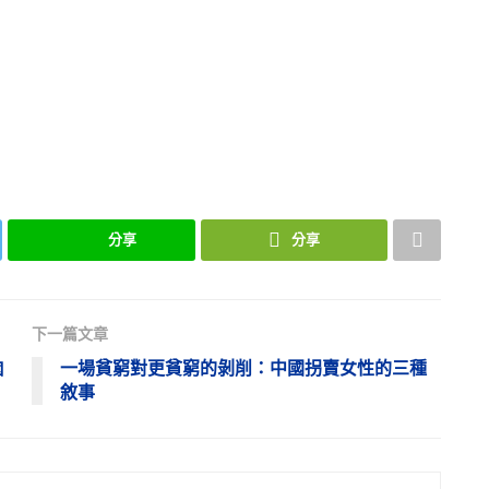
分享
分享
下一篇文章
囪
一場貧窮對更貧窮的剝削：中國拐賣女性的三種
敘事