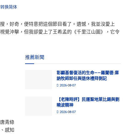
转换简体
搜，好奇，便特意把這個節目看了。遺憾，我並沒愛上
視覺沖擊，但我卻愛上了王希孟的《千里江山圖》，它令
推薦新聞
彰顯基督復活的生命——羅蘭德·庫
訥牧師卸任與退休禮拜側記
2026-08-07
【老陳時評】民運聖地萊比錫與劉
曉波精神
2026-08-07
唐青綠
、感知