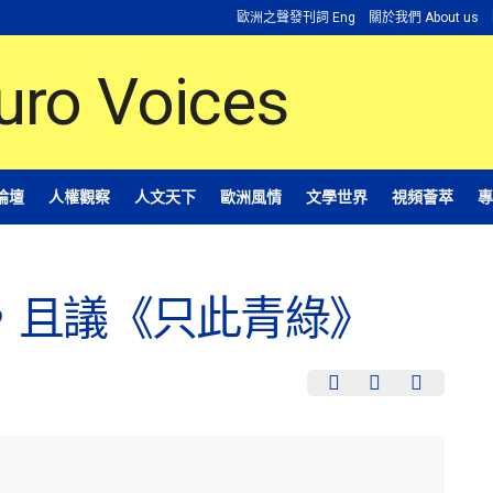
歐洲之聲發刊詞 Eng
關於我們 About us
論壇
人權觀察
人文天下
歐洲風情
文學世界
視頻薈萃
專
，且議《只此青綠》