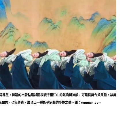
得尊重。舞蹈的出發點是試圖表現千里江山的氣魄與神韻，可是從舞台效果看，該舞
靈氣，也無尊貴，展現出一種近乎病態的冷艷之美。圖：cunman.com