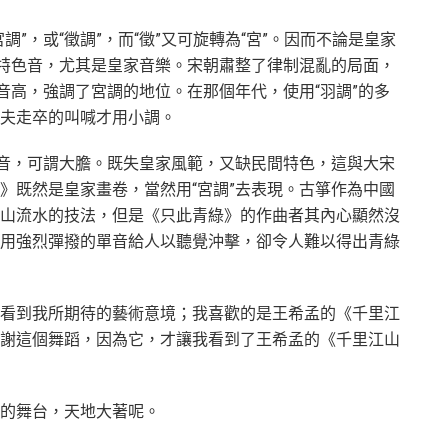
”，或“徵調”，而“徵”又可旋轉為“宮”。因而不論是皇家
要特色音，尤其是皇家音樂。宋朝肅整了律制混亂的局面，
音高，強調了宮調的地位。在那個年代，使用“羽調”的多
夫走卒的叫喊才用小調。
”音，可謂大膽。既失皇家風範，又缺民間特色，這與大宋
》既然是皇家畫卷，當然用“宮調”去表現。古箏作為中國
山流水的技法，但是《只此青綠》的作曲者其內心顯然沒
用強烈彈撥的單音給人以聽覺沖擊，卻令人難以得出青綠
看到我所期待的藝術意境；我喜歡的是王希孟的《千里江
謝這個舞蹈，因為它，才讓我看到了王希孟的《千里江山
的舞台，天地大著呢。