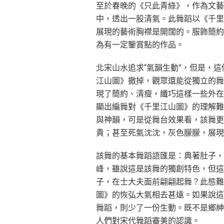
至於春晚的《只此青綠》，作為文藝
中，透出一股清氣。此舞蹈以《千里
展現的藝術胸襟是開闊的。服飾簡約
為有一定鑒賞點的作品。
北宋山水追求“氣韻生動”，但是，
江山圖》撤掉，觀眾還能從獨立的舞
現了簡約、清瘦，纖巧這樣一些外在
顯出編舞對《千里江山圖》的理解難
與神韻，可是從舞台效果看，該舞更
貴；甚至死氣沈沈，灰色朦朦，展現
該舞的基本舞蹈語匯是：典著肚子，
峰，雖說這是該舞的獨創特色，但這
子，在士大夫面前翩翩起舞？此態難
圖》的恢弘大氣相去甚遠。如果說這
舞蹈，則少了一份生動。既不是鄉紳
人們對宋代舞蹈審美的認識。