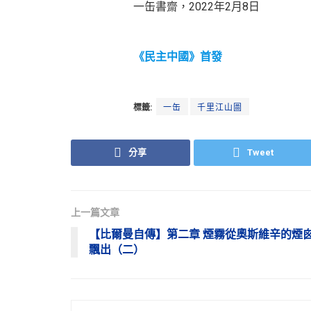
一缶書齋，2022年2月8日
《民主中國》首發
標籤:
一缶
千里江山圖
分享
Tweet
上一篇文章
【比爾曼自傳】第二章 煙霧從奧斯維辛的煙
飄出（二）