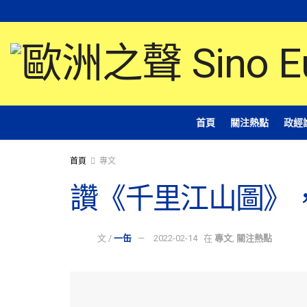
首頁
關注熱點
政經
首頁
專文
讚《千里江山圖》
文 /
一缶
2022-02-14
在
專文
,
關注熱點