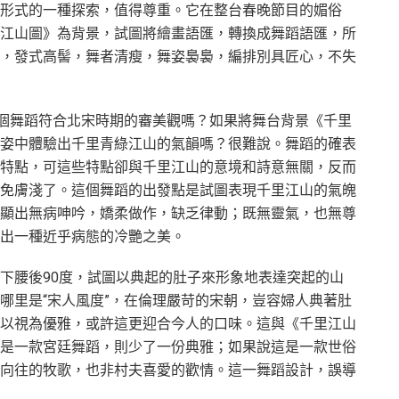
形式的一種探索，值得尊重。它在整台春晚節目的媚俗
江山圖》為背景，試圖將繪畫語匯，轉換成舞蹈語匯，所
，發式高髻，舞者清瘦，舞姿裊裊，編排別具匠心，不失
這個舞蹈符合北宋時期的審美觀嗎？如果將舞台背景《千里
姿中體驗出千里青綠江山的氣韻嗎？很難說。舞蹈的確表
特點，可這些特點卻與千里江山的意境和詩意無關，反而
免膚淺了。這個舞蹈的出發點是試圖表現千里江山的氣魄
顯出無病呻吟，嬌柔做作，缺乏律動；既無靈氣，也無尊
出一種近乎病態的冷艷之美。
下腰後90度，試圖以典起的肚子來形象地表達突起的山
哪里是“宋人風度”，在倫理嚴苛的宋朝，豈容婦人典著肚
以視為優雅，或許這更迎合今人的口味。這與《千里江山
是一款宮廷舞蹈，則少了一份典雅；如果說這是一款世俗
向往的牧歌，也非村夫喜愛的歡情。這一舞蹈設計，誤導