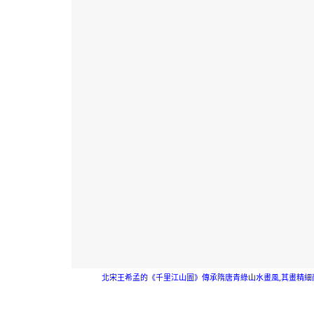
北宋王希孟的《千里江山圖》傳承隋唐青綠山水畫風,其畫精