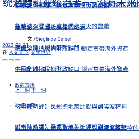
统治者和被统治者——没有未来
查看所有結果
歐洲經濟恐扛不住台海危機衝擊 如何過上AI
劉曉波：看哪，這隻濡水撲火的鸚鵡
劉曉波：看哪，這隻濡水撲火的鸚鵡
建構台灣「超級豪豬戰略」
文 /
Sieglinde Geisel
2022-03-21
建構台灣「超級豪豬戰略」
中國全球追稅補財政缺口 鎖定富豪海外資產
在
人文天下
,
文學世界
中國全球追稅補財政缺口 鎖定富豪海外資產
上一個
下一個
政經論壇
上一個
下一個
政經論壇
【老陳時評】民運聖地萊比錫與劉曉波精神
【老陳時評】民運聖地萊比錫與劉曉波精神
戰爭、高溫、難民危機：失去對自身命運掌控的歐洲Europe’s Contr