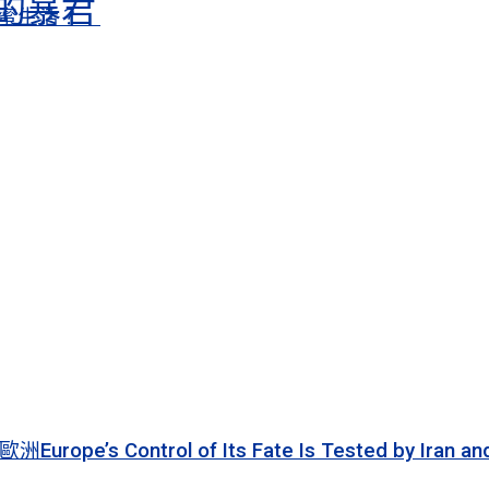
的暴君
甜蜜生活？
ol of Its Fate Is Tested by Iran and Ukrain