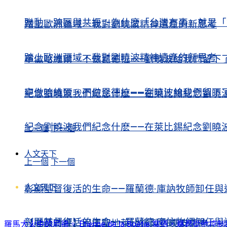
聯動、跨區與共振：為什麽「台灣有事」就是「
踏上歐洲疆域，我對劉曉波精神遺產的新思考
踏上歐洲疆域，我對劉曉波精神遺產的新思考
寧做哈維爾，不做昆德拉——劉曉波給我們留下
寧做哈維爾，不做昆德拉——劉曉波給我們留下
紀念劉曉波我們紀念什麽——在萊比錫紀念劉曉
紀念劉曉波我們紀念什麽——在萊比錫紀念劉曉
上一個
下一個
人文天下
上一個
下一個
人文天下
彰顯基督復活的生命——羅蘭德·庫訥牧師卸任與
彰顯基督復活的生命——羅蘭德·庫訥牧師卸任與
【老陳時評】民運聖地萊比錫與劉曉波精神
羅馬大火中的尼祿。 Étienne de la Boétie 寫道，暴君從他控制的人