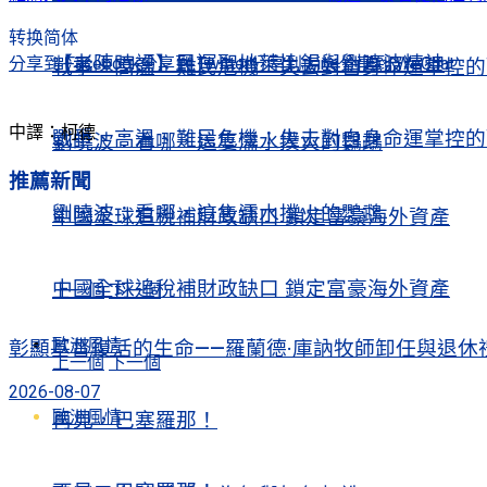
转换简体
【老陳時評】民運聖地萊比錫與劉曉波精神
分享到 Facebook
分享到 Twitter
分享到 Line
分享到 WeChat
戰爭、高溫、難民危機：失去對自身命運掌控的歐洲Europe’s Contr
中譯：柯德
戰爭、高溫、難民危機：失去對自身命運掌控的歐洲Europe’s Contr
劉曉波：看哪，這隻濡水撲火的鸚鵡
推薦新聞
劉曉波：看哪，這隻濡水撲火的鸚鵡
中國全球追稅補財政缺口 鎖定富豪海外資產
中國全球追稅補財政缺口 鎖定富豪海外資產
上一個
下一個
歐洲風情
彰顯基督復活的生命——羅蘭德·庫訥牧師卸任與退休
上一個
下一個
2026-08-07
歐洲風情
再見，巴塞羅那！