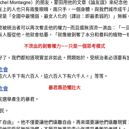
爾·蒙田（Michel Montaigne）的朋友，蒙田用他的文章《論
上的人也只有兩隻眼睛，兩只手，一個身體，與我們城市成千上萬
常是「全國中最懦弱、最女人化的（譯註：即最柔弱的）」無賴
麼被統治者可以再次奪走他的權力—而且還無須流一滴血：「一
有人服從他，他就會枯萎，「就像被剝奪了水分和養料的植物一
不流血的剝奪權力——只是一個思考模式
了。我們都知道現實並非如此。問題始於，受統治者必須要有放棄
念會
這六人手下有六百人，這六百人下有六千人。」等等。
暴君靠恐懼壯大
念會
民選舉產生的暴君。
臣民。
了自由」。他不僅要讓他們遠離自由，再來還要讓他們遠離現實