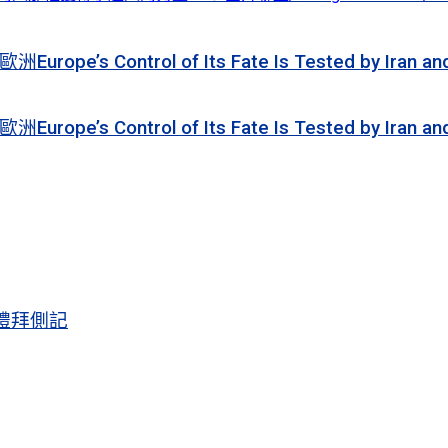
ol of Its Fate Is Tested by Iran and Ukrain
ol of Its Fate Is Tested by Iran and Ukrain
禮拜側記