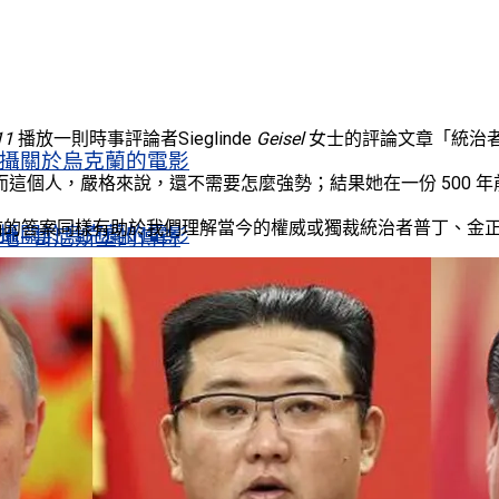
11
播放一則時事評論者Sieglinde
Geisel
女士的評論文章「統治
攝關於烏克蘭的電影
這個人，嚴格來說，還不需要怎麼強勢；結果她在一份 500 
前的答案同樣有助於我們理解當今的權威或獨裁統治者普丁、金
攝關於烏克蘭的電影
地–哥尼斯堡的傳奇
地–哥尼斯堡的傳奇