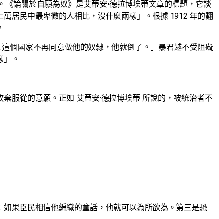
友誼》來紀念他。《論關於自願為奴》是艾蒂安•德拉博埃蒂文章的標題，它談
居民中最卑微的人相比，沒什麼兩樣」。根據 1912 年的翻
。
旦這個國家不再同意做他的奴隸，他就倒了。」暴君越不受阻礙
樣」。
服從的意願。正如 艾蒂安·德拉博埃蒂 所說的，被統治者不
：如果臣民相信他編織的童話，他就可以為所欲為。第三是恐