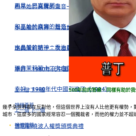
再見，巴塞羅那！
和平始於真實的聲音——在戰爭與謊言時代作家
和平始於真實的聲音——在戰爭與謊言時代作家
水晶般的精神：喬治奧威爾與西班牙內戰
水晶般的精神：喬治奧威爾與西班牙內戰
瑞典茉莉第十二次自選題畫詩10首
瑞典茉莉第十二次自選題畫詩10首
幸好，1980年代中國引進了《1984》
幸好，1980年代中國引進了《1984》
上一個
下一個
500年前的答案，同樣有助於
視頻薈萃
幾乎全世界都在反對他，但這個世界上沒有人比他更有權勢，對
上一個
下一個
城市、這麼多的國家經常容忍一個獨裁者，而他的權力並不超
視頻薈萃
首屆劉曉波人權獎頒獎典禮