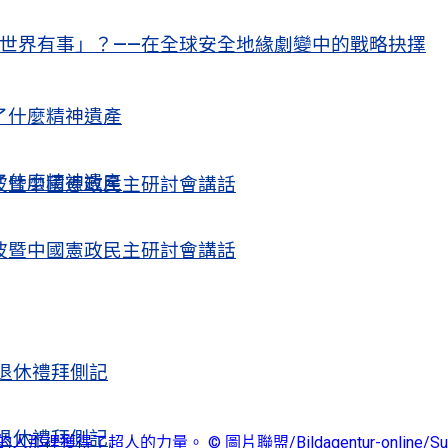
世界有事」？——在全球安全地緣劇變中的戰略抉擇
了什麼精神遺產
了什麼精神遺產
波暨中國憲政民主研討會講話
波暨中國憲政民主研討會講話
退休禮拜側記
退休禮拜側記
那裡獲得了超人的力量。 © 圖片聯盟/Bildagentur-online/Sunny