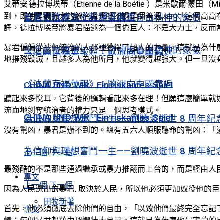
艾蒂安·德拉博埃蒂（Étienne de la Boétie ）是米歇
首屆劉曉波人權獎頒獎典禮
到，即使是最強大的統治者也衹不過是個普通人。「這個高高在
聖尼古拉教堂：和平祈禱與自由精神的象徵
譯，德拉博埃蒂將暴君描述為一個偽巨人：不是大力士，反而
暴君偏偏從被他統治的人那裡獲得了超人的力量。這就是為什
聖尼古拉教堂：和平祈禱與自由精神的象徵
《法蘭克福彙報》：歐洲向中國靠近
地摧殘毀滅，且越多人為他所用，他就變得越強大。但一旦沒
《法蘭克福彙報》：歐洲向中國靠近
CHINA UND WIR · Ein riskantes Spiel
聽起來多悅耳，它背後的邏輯看起來多在理！但願這麼簡單就好
流血地剝奪統治者的權力只是一個思考模式。
CHINA UND WIR · Ein riskantes Spiel
為信仰與理想奮鬥一生——劉曉波逝世 8 周年紀
沒有幫凶，暴君是辦不到的。總有五六人順服聽命的幫凶：「
為信仰與理想奮鬥一生——劉曉波逝世 8 周年紀
上一個
下一個
最殘酷的不是那些通過繼承或暴力推翻而上台的，而是經由人
專文
上一個
下一個
因為人民選出的暴君, 取決於人民，所以他必須更加奴役他的
田牧新著
首先，他必須徹底去除他們的自由，「以致他們最終完全忘記
專文