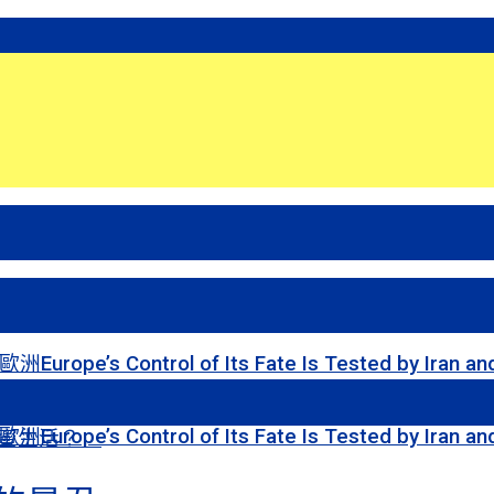
ol of Its Fate Is Tested by Iran and Ukrain
ol of Its Fate Is Tested by Iran and Ukrain
甜蜜生活？