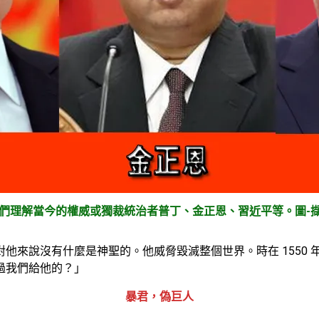
的責任
的責任
我們理解當今的權威或獨裁統治者普丁、金正恩、習近平等。圖-
他來說沒有什麼是神聖的。他威脅毀滅整個世界。時在 1550
過我們給他的？」
暴君，偽巨人