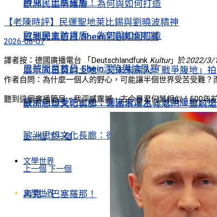
再見，巴塞羅那！
歐洲民主防護盾 為何與如何打造
【老陳時評】民運聖地萊比錫與劉曉波精神
歐洲民主防護盾 為何與如何打造
巴黎開業首日 Shein深陷輿論風暴
2026-08-07
譯者按：德國廣播電台
「Deutschlandfunk
Kultur
」於
2022/3/
巴黎開業首日 Shein深陷輿論風暴
展示向日葵的土地：艾未未深入「戰爭腹地」拍
作者自問：為什麼一個人的野心，可能讓半個世界受苦受難？而
聽到這個廣播節目，我深感震撼，古今暴君何其相似！500年
展示向日葵的土地：艾未未深入「戰爭腹地」拍
歐洲思想文化長廊：德國浪漫主義之四：豐饒之
歐洲思想文化長廊：德國浪漫主義之四：豐饒之
上一個
下一個
文學世界
上一個
下一個
文學世界
再見，巴塞羅那！