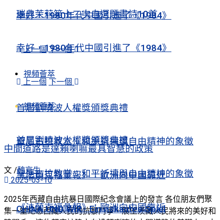
瑞典茉莉第十二次自選題畫詩10首
幸好，1980年代中國引進了《1984》
幸好，1980年代中國引進了《1984》
上一個
下一個
視頻薈萃
上一個
下一個
視頻薈萃
首屆劉曉波人權獎頒獎典禮
首屆劉曉波人權獎頒獎典禮
聖尼古拉教堂：和平祈禱與自由精神的象徵
中間道路是達賴喇嘛最具智慧的政策
文 /
魏京生
聖尼古拉教堂：和平祈禱與自由精神的象徵
《法蘭克福彙報》：歐洲向中國靠近
2025-03-10
2025年西藏自由抗暴日國際紀念會議上的發言 各位朋友們聚
《法蘭克福彙報》：歐洲向中國靠近
CHINA UND WIR · Ein riskantes Spiel
集一堂紀念西藏人民的抗暴鬥爭，展望漢藏人民將來的美好和