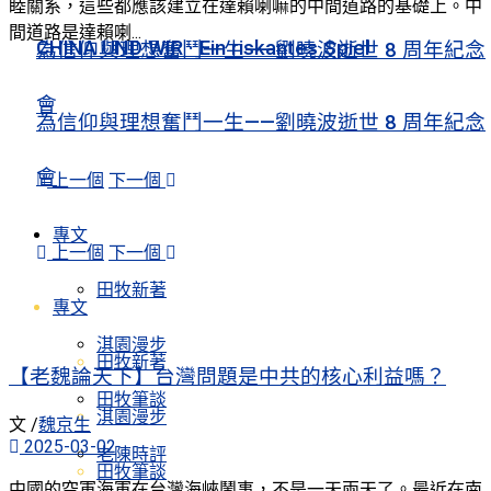
睦關系，這些都應該建立在達賴喇嘛的中間道路的基礎上。中
間道路是達賴喇...
CHINA UND WIR · Ein riskantes Spiel
為信仰與理想奮鬥一生——劉曉波逝世 8 周年紀念
會
為信仰與理想奮鬥一生——劉曉波逝世 8 周年紀念
會
上一個
下一個
專文
上一個
下一個
田牧新著
專文
淇園漫步
田牧新著
【老魏論天下】台灣問題是中共的核心利益嗎？
田牧筆談
淇園漫步
文 /
魏京生
2025-03-02
老陳時評
田牧筆談
中國的空軍海軍在台灣海峽鬧事，不是一天兩天了。最近在南