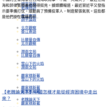
胡平論政
海和菲律賓鬧事也鬧得挺兇。據媒體報道，最近習近平又發指
老陳時評
示要準備打仗，還動員了預備役軍人，制造緊張氣氛。這些都
香江寄語
是他們掛在嘴邊的什...
胡平論政
北京觀察
香江寄語
比爾曼自傳
北京觀察
潤南文苑
比爾曼自傳
雪山下的火焰
潤南文苑
嚴家祺新著
雪山下的火焰
嚴家祺新著
嚴家祺新著
【老魏論天下】中國怎樣才能從經濟困境中走出
來？
老魏論天下
嚴家祺新著