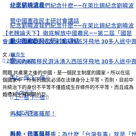
什麼精神遺產
紀念劉曉波我們紀念什麽——在萊比錫紀念劉曉波
暨中國憲政民主研討會講話
紀念劉曉波我們紀念什麽——在萊比錫紀念劉曉波
【老魏論天下】徹底解放中國農民——第二屆「國是
暨中國憲政民主研討會講話
會議」的講話
數天內6萬移民游泳湧入西班牙飛地 30多人途中
文 /
魏京生
生
2026-02-09
數天內6萬移民游泳湧入西班牙飛地 30多人途中
問題 共產黨之後的中國，是一個民主制度的國家。所以在這
生
上一個
下一個
個國家中，所有的國民必須在法律身分上平等。否則，目前中
共統治下的身份不平等不僅造成生存條件的不平等，而且成為
人文天下
婚戀和生育問題的巨...
上一個
下一個
人文天下
再見，巴塞羅那！
再見，巴塞羅那！
聯動、跨區與共振：為什麽「台灣有事」就是「