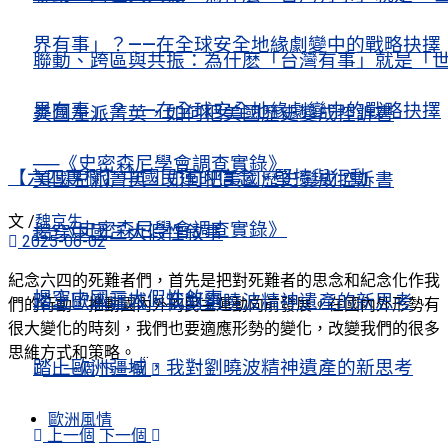
界有事」？——在全球安全地緣劇變中的戰略抉擇
聯動、跨區與共振：為什麽「台灣有事」就是「
界有事」？——在全球安全地緣劇變中的戰略抉擇
美國左派菁英，如何把美國歷史變成控訴書
──《史密森尼學會調查實錄》
【六四專欄】中國民運的信念、堅持與行動
美國左派菁英，如何把美國歷史變成控訴書
文 /
魏京生
──《史密森尼學會調查實錄》
揭穿中國三大假性敘事
2025-06-02
紀念六四的死難者們，首先是把對死難者的思念和紀念化作我
揭穿中國三大假性敘事
踏上歐洲疆域，我對劉曉波精神遺產的新思考
們的行動，推動國內外的民主運動向前發展。在國內外形勢有
很大變化的時刻，我們也要適應形勢的變化，改變我們的很多
思維方式和策略。 ...
踏上歐洲疆域，我對劉曉波精神遺產的新思考
上一個
下一個
歐洲風情
上一個
下一個