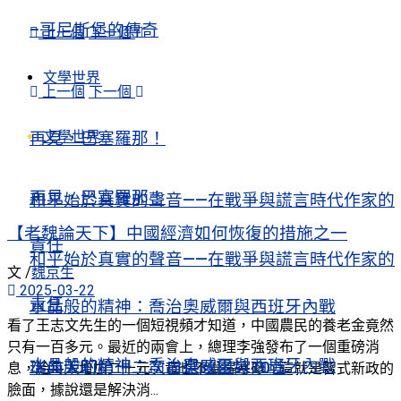
–哥尼斯堡的傳奇
上一個
下一個
文學世界
上一個
下一個
文學世界
再見，巴塞羅那！
再見，巴塞羅那！
和平始於真實的聲音——在戰爭與謊言時代作家的
【老魏論天下】中國經濟如何恢復的措施之一
責任
和平始於真實的聲音——在戰爭與謊言時代作家的
文 /
魏京生
2025-03-22
責任
水晶般的精神：喬治奧威爾與西班牙內戰
看了王志文先生的一個短視頻才知道，中國農民的養老金竟然
只有一百多元。最近的兩會上，總理李強發布了一個重磅消
水晶般的精神：喬治奧威爾與西班牙內戰
瑞典茉莉第十二次自選題畫詩10首
息，給每人增加二十元，竟也不覺得寒磣。這就是習式新政的
臉面，據說還是解決消...