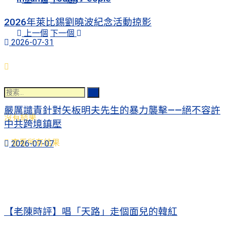
2026年萊比錫劉曉波紀念活動掠影
上一個
下一個
2026-07-31
嚴厲譴責針對矢板明夫先生的暴力襲擊——絕不容許
沒有結果
中共跨境鎮壓
查看所有結果
2026-07-07
【老陳時評】唱「天路」走個面兒的韓紅