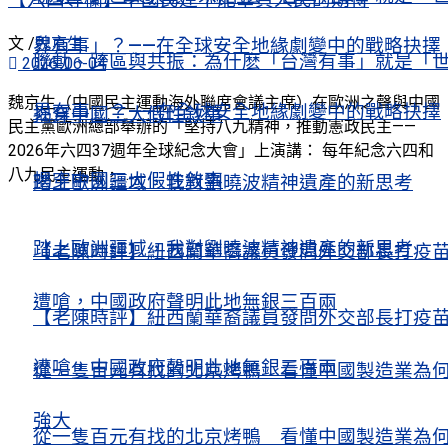
【六四專欄】中國民運不能辜負人民的期待
文 /
魏京生
界有事」？——在全球安全地緣劇變中的戰略抉擇
聯動、跨區與共振：為什麽「台灣有事」就是「
2026-06-04
魏京生（中國民主運動海外聯席會議主席）在歐洲之聲與中國
界有事」？——在全球安全地緣劇變中的戰略抉擇
揭穿中國三大假性敘事
民主黨歐洲總部舉辦的「堅持八九精神，推動憲政民主——
2026年六四37週年全球紀念大會」上演講： 每年紀念六四和
八九民主運動，...
揭穿中國三大假性敘事
踏上歐洲疆域，我對劉曉波精神遺產的新思考
踏上歐洲疆域，我對劉曉波精神遺產的新思考
【老陳時評】紐西蘭華裔議員發問外交部長打疫
遭嗆，中國政府聲明此地無銀三百兩
【老陳時評】紐西蘭華裔議員發問外交部長打疫
遭嗆，中國政府聲明此地無銀三百兩
從一隻百元有找的北京烤鴨 看懂中國製造業為
強大
從一隻百元有找的北京烤鴨 看懂中國製造業為