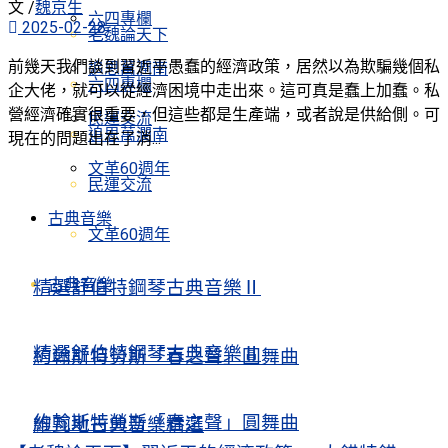
文 /
魏京生
六四專欄
2025-02-28
老魏論天下
前幾天我們談到習近平愚蠢的經濟政策，居然以為欺騙幾個私
追思萬潤南
六四專欄
企大佬，就可以從經濟困境中走出來。這可真是蠢上加蠢。私
營經濟確實很重要，但這些都是生產端，或者說是供給側。可
民運交流
追思萬潤南
現在的問題出在了消...
文革60週年
民運交流
古典音樂
文革60週年
古典音樂
精選舒伯特鋼琴古典音樂Ⅱ
精選舒伯特鋼琴古典音樂Ⅱ
約翰斯特勞斯「春之聲」圓舞曲
約翰斯特勞斯「春之聲」圓舞曲
維瓦地古典音樂精選