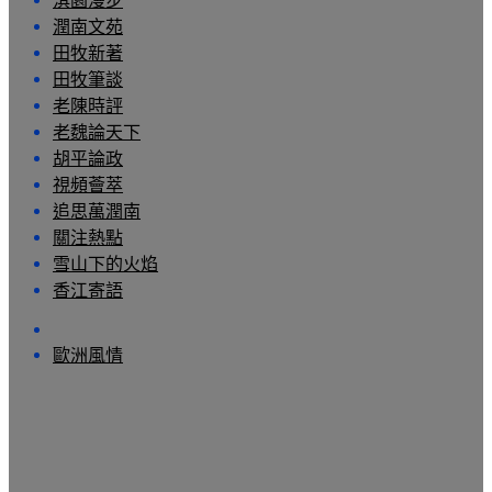
淇園漫步
潤南文苑
田牧新著
田牧筆談
老陳時評
老魏論天下
胡平論政
視頻薈萃
追思萬潤南
關注熱點
雪山下的火焰
香江寄語
歐洲風情