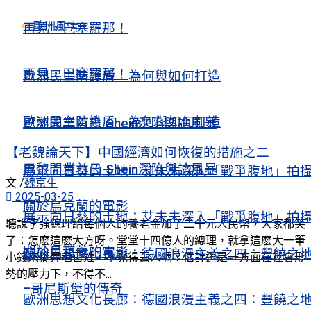
歐洲風情
再見，巴塞羅那！
再見，巴塞羅那！
歐洲民主防護盾 為何與如何打造
歐洲民主防護盾 為何與如何打造
巴黎開業首日 Shein深陷輿論風暴
【老魏論天下】中國經濟如何恢復的措施之二
巴黎開業首日 Shein深陷輿論風暴
展示向日葵的土地：艾未未深入「戰爭腹地」拍
文 /
魏京生
2025-03-25
關於烏克蘭的電影
展示向日葵的土地：艾未未深入「戰爭腹地」拍
聽說李強總理給每個人的養老金加了二十元人民幣，大家都笑
了：怎麽這麽大方呀。堂堂十四億人的總理，就拿這麽大一筆
關於烏克蘭的電影
歐洲思想文化長廊：德國浪漫主義之四：豐饒之
小錢來糊弄老百姓，不覺得丟人嗎？估計這是一方面在社會形
勢的壓力下，不得不...
–哥尼斯堡的傳奇
歐洲思想文化長廊：德國浪漫主義之四：豐饒之