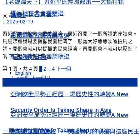
【老魏論天下】習近平的經濟政策——大錯特錯
維瓦地古典音樂精選
孟德爾松古典音樂
文 /
魏京生
2025-02-19
習近平為了挽救衰敗的經濟，最近召開了一個所謂的座談會。
孟德爾松古典音樂
布拉姆斯古典音樂精選
馬屁媒體說是要提振民營經濟了，形勢大好等等吹噓拍馬之
詞。開個會就可以提振的民營經濟，再開個會不就可以壓制了
布拉姆斯古典音樂精選
嗎？這就叫做鼓舞人心...
上一個
下一個
第 1 頁，共 4 頁
1
2
…
4
下一個
English
上一個
下一個
熱門文章
English
亞洲安全局勢正經歷一場歷史性的轉變A New
Security Order Is Taking Shape in Asia
亞洲安全局勢正經歷一場歷史性的轉變A New
Security Order Is Taking Shape in Asia
一顆真誠心靈的勝利
台灣還能獲救嗎？ ——美國實力的衰退與這座民主