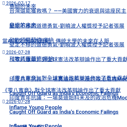
2026-07-17
島嶼的未來
台灣還能獲救嗎？ ——美國實力的衰退與這座民主
島嶼的未來
堅定不移的道德勇氣-劉曉波人權獎授予記者張展
和牧師羅蘭德·庫納
當AI讓文憑淪為廢紙 傳統大學的未來在人脈
堅定不移的道德勇氣-劉曉波人權獎授予記者張展
2026-07-28
和牧師羅蘭德·庫納
《零八憲章》對全球憲法改革辯論作出了重大貢
《零八憲章》對全球憲法改革辯論作出了重大貢
印度青年抗議：一場莫迪始料未及的政治危機Mod
《零八憲章》對全球憲法改革辯論作出了重大貢獻
Caught Off Guard as India’s Economic Failings
印度青年抗議：一場莫迪始料未及的政治危機Mod
2026-07-28
Inflame Young People
Caught Off Guard as India’s Economic Failings
Inflame Young People
上一個
下一個