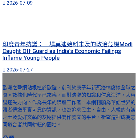
2026-07-09
印度青年抗議：一場莫迪始料未及的政治危機Modi
Caught Off Guard as India’s Economic Failings
Inflame Young People
2026-07-27
歐洲之聲網站根植於歐陸，創刊於庚子年新冠疫情席捲全球之
際。數據化時代早已來臨，面對浩瀚的知識和信息海洋，太容
易迷失方向。作為長年的媒體工作者，本網刊願為華語世界的
讀者傳送平實可靠的資訊，也為追求民主、自由、人權的有識
之士及愛好文藝的友朋提供寫作發文的平台。祈望這裡成為志
同道合者共同耕耘的園地。