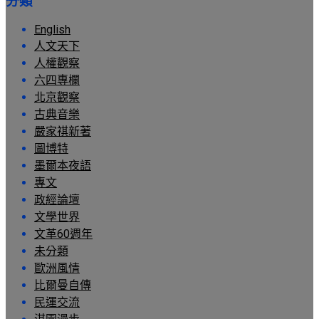
分類
English
人文天下
人權觀察
六四專欄
北京觀察
古典音樂
嚴家祺新著
圖博特
墨爾本夜語
專文
政經論壇
文學世界
文革60週年
未分類
歐洲風情
比爾曼自傳
民運交流