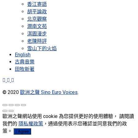
香江寄語
胡平論政
北京觀察
潤南文苑
淇園漫步
老陳時評
雪山下的火焰
English
古典音樂
田牧新著
© 2020
歐洲之聲 Sino Euro Voices
.
歐洲之聲網站使用 cookie 為您提供更好的使用體驗， 請閱讀
我們的
隱私權政策
，通過使用表示您確認並同意我們的政
策。
I Agree