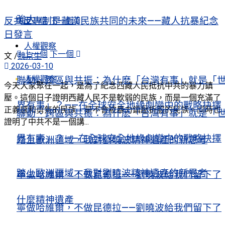
強大
反共反專制是藏漢民族共同的未來——藏人抗暴紀念
上一個
下一個
日發言
人權觀察
上一個
下一個
文 /
魏京生
2026-03-10
人權觀察
聯動、跨區與共振：為什麽「台灣有事」就是「
今天大家聚在一起，是為了紀念西藏人民抵抗中共的暴力鎮
壓。這個日子證明西藏人民不是軟弱的民族，而是一個充滿了
界有事」？——在全球安全地緣劇變中的戰略抉擇
正義感和勇氣的民族，是不會被暴力鎮壓折服的民族。同時也
聯動、跨區與共振：為什麽「台灣有事」就是「
證明了中共不是一個講...
界有事」？——在全球安全地緣劇變中的戰略抉擇
踏上歐洲疆域，我對劉曉波精神遺產的新思考
踏上歐洲疆域，我對劉曉波精神遺產的新思考
寧做哈維爾，不做昆德拉——劉曉波給我們留下了
什麼精神遺產
寧做哈維爾，不做昆德拉——劉曉波給我們留下了