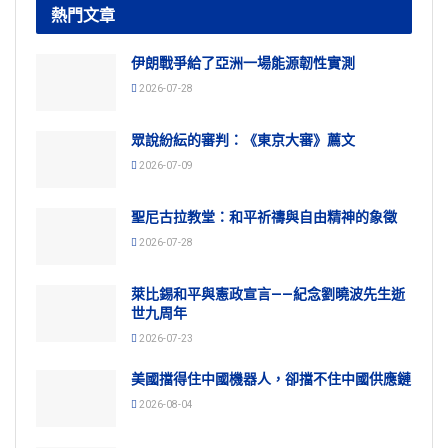
熱門文章
伊朗戰爭給了亞洲一場能源韌性實測
2026-07-28
眾說紛紜的審判：《東京大審》薦文
2026-07-09
聖尼古拉教堂：和平祈禱與自由精神的象徵
2026-07-28
萊比錫和平與憲政宣言——紀念劉曉波先生逝
世九周年
2026-07-23
美國擋得住中國機器人，卻擋不住中國供應鏈
2026-08-04