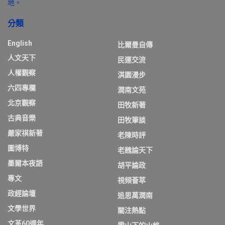
地。
分類
English
比爾曼自傳
人文天下
民運交流
人權觀察
淇園漫步
六四專欄
潤南文苑
北京觀察
田牧新著
古典音樂
田牧筆談
嚴家祺新著
老陳時評
圖博特
老魏論天下
墨爾本夜語
胡平論政
專文
視頻薈萃
政經論壇
追思萬潤南
文學世界
關注熱點
文革60週年