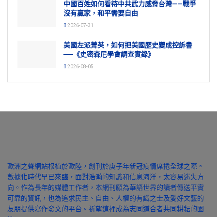
中國百姓如何看待中共武力威脅台灣——戰爭
沒有贏家，和平需要自由
2026-07-31
美國左派菁英，如何把美國歷史變成控訴書
──《史密森尼學會調查實錄》
2026-08-05
歐洲之聲網站根植於歐陸，創刊於庚子年新冠疫情席捲全球之際。
數據化時代早已來臨，面對浩瀚的知識和信息海洋，太容易迷失方
向。作為長年的媒體工作者，本網刊願為華語世界的讀者傳送平實
可靠的資訊，也為追求民主、自由、人權的有識之士及愛好文藝的
友朋提供寫作發文的平台。祈望這裡成為志同道合者共同耕耘的園