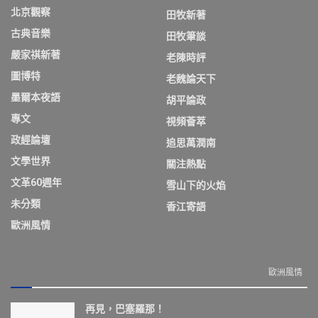
北京觀察
田牧新著
古典音樂
田牧筆談
嚴家祺新著
老陳時評
圖博特
老魏論天下
墨爾本夜語
胡平論政
專文
視頻薈萃
政經論壇
追思萬潤南
文學世界
關注熱點
文革60週年
雪山下的火焰
未分類
香江寄語
歐洲風情
歐洲風情
再見，巴塞羅那！