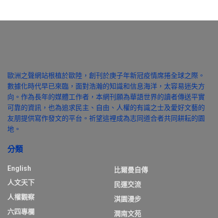
歐洲之聲網站根植於歐陸，創刊於庚子年新冠疫情席捲全球之際。
數據化時代早已來臨，面對浩瀚的知識和信息海洋，太容易迷失方
向。作為長年的媒體工作者，本網刊願為華語世界的讀者傳送平實
可靠的資訊，也為追求民主、自由、人權的有識之士及愛好文藝的
友朋提供寫作發文的平台。祈望這裡成為志同道合者共同耕耘的園
地。
分類
English
比爾曼自傳
人文天下
民運交流
人權觀察
淇園漫步
六四專欄
潤南文苑