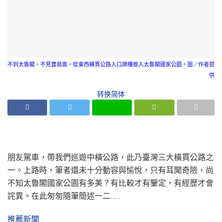
不到太魯閣，不見寶島面。從東西橫貫公路入口牌樓進入太魯閣國家公園。圖／作者提
供
转换简体
朋友駕車，帶我們巡遊中橫公路，此乃臺灣三大橫貫公路之
一。上路時，筆者還未十分動容與愉悅，只有耳聞奇險，尚
不知太魯閣國家公園有多美？有比較才有鑒定，有經歷才會
詫異。在此匆匆隨筆簡述一二……
推薦新聞