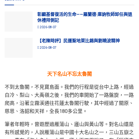
彰顯基督復活的生命——羅蘭德·庫訥牧師卸任與退
休禮拜側記
2026-08-07
【老陳時評】民運聖地萊比錫與劉曉波精神
2026-08-07
天下名山不忘太魯閣
不到太魯閣，不見寶島面。我們的行程是從台中上路，經過
白冷、梨山、大禹嶺之後，我們的車開始了一路盤旋，一路
爬高，沿著立霧溪通往花蓮太魯閣行駛，其中經過了關原、
慈恩、洛韶和天祥，全長180多公里。
筆者年輕時，曾遊歷過雁蕩山、廬山與黃山等。對名山還是
有所感覺的，人說雁蕩山是中國十大名山之一，三山五嶽之