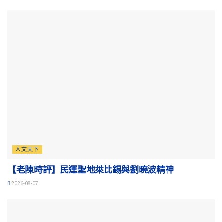
人文天下
【老陳時評】民運聖地萊比錫與劉曉波精神
2026-08-07