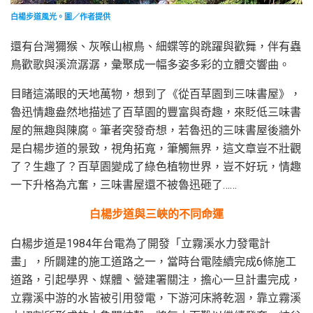
白楊步道風光。圖／作者提供
還有台灣獮猴、灰喉山椒鳥、細蝶等的跳躍與歡舞，伴有蟲
鳥歡歌與溪流潺潺，彙聚成一幅多姿多彩的立體交響曲。
目睹這滿眼的天地萬物，想到了《從百草園到三味書屋》，
魯迅情趣盎然地描述了百草園的豐富與奇趣，來貶低三味書
屋的無趣與陳腐。筆者突發奇想，若魯迅的三味書屋後牆外
是白楊步道的景致，視角拓寬，筆觸無界，這文章豈不壯觀
了？生趣了？百草園變成了綠色植物世界，豈不好玩，情趣
一下升格為亢奮，三味書屋還不被魯迅砸了……
白楊步道與三峽的不同命運
白楊步道是1984年台電為了開發「立霧溪水力發電計
畫」，所闢建的施工道路之一，當時台電陸續完成6條施工
道路，引起學界、媒體、營建署關注，擔心一旦計畫完成，
立霧溪中游的水皆被引用發電，下游河床將乾涸，靠立霧溪