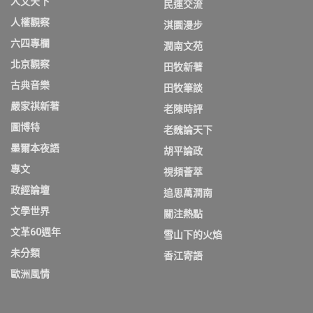
人文天下
民運交流
人權觀察
淇園漫步
六四專欄
潤南文苑
北京觀察
田牧新著
古典音樂
田牧筆談
嚴家祺新著
老陳時評
圖博特
老魏論天下
墨爾本夜語
胡平論政
專文
視頻薈萃
政經論壇
追思萬潤南
文學世界
關注熱點
文革60週年
雪山下的火焰
未分類
香江寄語
歐洲風情