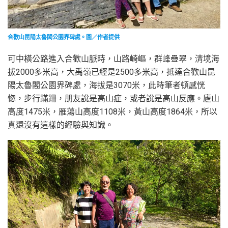
合歡山昆陽太魯閣公園界碑處。圖／作者提供
可中橫公路進入合歡山脈時，山路崎嶇，群峰疊翠，清境海
拔2000多米高，大禹嶺已經是2500多米高，抵達合歡山昆
陽太魯閣公園界碑處，海拔是3070米，此時筆者頓感恍
惚，步行蹣跚，朋友說是高山症，或者說是高山反應。廬山
高度1475米，雁蕩山高度1108米，黃山高度1864米，所以
真還沒有這樣的經驗與知識。