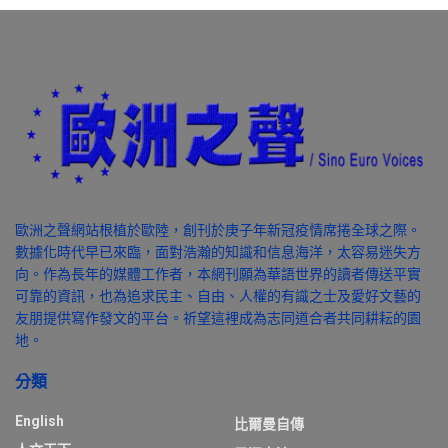
歐洲之聲網站根植於歐陸，創刊於庚子年新冠疫情席捲全球之際。
數據化時代早已來臨，面對浩瀚的知識和信息海洋，太容易迷失方
向。作為長年的媒體工作者，本網刊願為華語世界的讀者傳送平實
可靠的資訊，也為追求民主、自由、人權的有識之士及愛好文藝的
友朋提供寫作發文的平台。祈望這裡成為志同道合者共同耕耘的園
地。
分類
English
比爾曼自傳