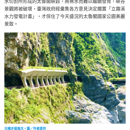
水切割所形成的太魯閣峽穀，將無水而難以繼續發育，峽谷
景觀將被破壞，臺灣政府經彙集各方意見決定擱置「立霧溪
水力發電計畫」，才保住了今天盛況的太魯閣國家公園美麗
景致。
白楊步道風光。圖／作者提供