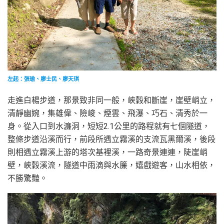
左起：張瑜、廖士民、廖天琪
走進白楊步道，那景致非同一般，峽穀和斷崖，崖壁峭立，
清靜幽婉，集雄偉、險峻、煙雲、飛瀑、巧石、清秀於一
身。從入口到水濂洞，短短2.1公里的路程就有七個隧道，
整條步道沿溪而行，前段所遇立霧溪的支流瓦黑爾溪，後段
則相遇立霧溪上游的塔次基裡溪，一路奇景連連，陡崖峭
壁，峽穀溪流，隧道中雨滴與水簾，嬉戲遊客，山水相依，
不勝驚豔。