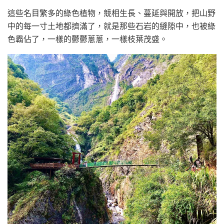
這些名目繁多的綠色植物，競相生長、蔓延與開放，把山野
中的每一寸土地都擠滿了，就是那些石岩的縫隙中，也被綠
色霸佔了，一樣的鬱鬱蔥蔥，一樣枝葉茂盛。