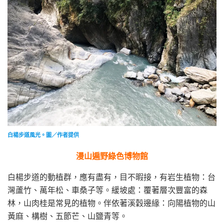
白楊步道風光。圖／作者提供
漫山遍野綠色博物館
白楊步道的動植群，應有盡有，目不暇接，有岩生植物：台
灣蘆竹、萬年松、車桑子等。緩坡處：覆著層次豐富的森
林，山肉桂是常見的植物。伴依著溪穀邊緣：向陽植物的山
黃麻、構樹、五節芒、山鹽青等。