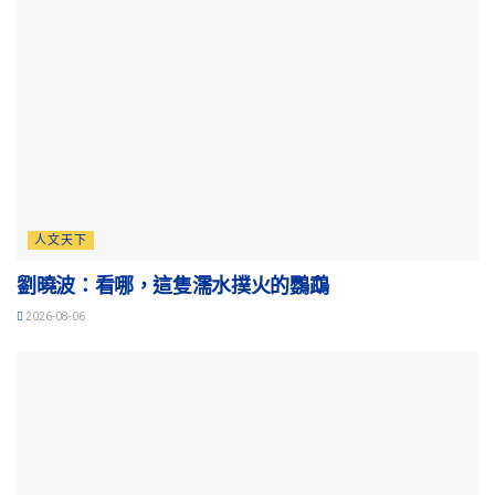
人文天下
劉曉波：看哪，這隻濡水撲火的鸚鵡
2026-08-06