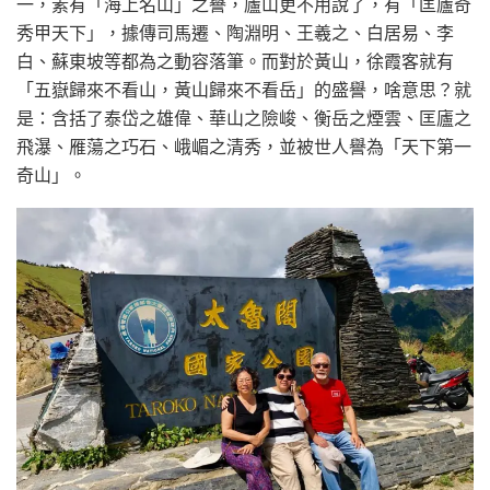
一，素有「海上名山」之譽，廬山更不用說了，有「匡廬奇
秀甲天下」，據傳司馬遷、陶淵明、王羲之、白居易、李
白、蘇東坡等都為之動容落筆。而對於黃山，徐霞客就有
「五嶽歸來不看山，黃山歸來不看岳」的盛譽，啥意思？就
是：含括了泰岱之雄偉、華山之險峻、衡岳之煙雲、匡廬之
飛瀑、雁蕩之巧石、峨嵋之清秀，並被世人譽為「天下第一
奇山」。