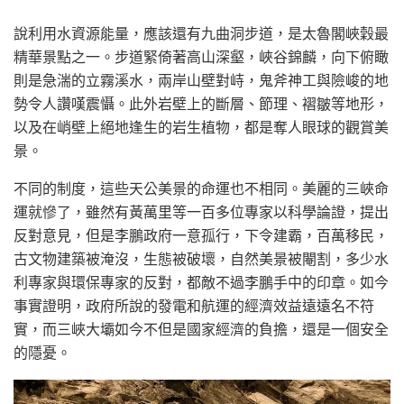
說利用水資源能量，應該還有九曲洞步道，是太魯閣峽穀最
精華景點之一。步道緊倚著高山深壑，峽谷錦麟，向下俯瞰
則是急湍的立霧溪水，兩岸山壁對峙，鬼斧神工與險峻的地
勢令人讚嘆震懾。此外岩壁上的斷層、節理、褶皺等地形，
以及在峭壁上絕地逢生的岩生植物，都是奪人眼球的觀賞美
景。
不同的制度，這些天公美景的命運也不相同。美麗的三峽命
運就慘了，雖然有黃萬里等一百多位專家以科學論證，提出
反對意見，但是李鵬政府一意孤行，下令建霸，百萬移民，
古文物建築被淹沒，生態被破壞，自然美景被閹割，多少水
利專家與環保專家的反對，都敵不過李鵬手中的印章。如今
事實證明，政府所說的發電和航運的經濟效益遠遠名不符
實，而三峽大壩如今不但是國家經濟的負擔，還是一個安全
的隱憂。