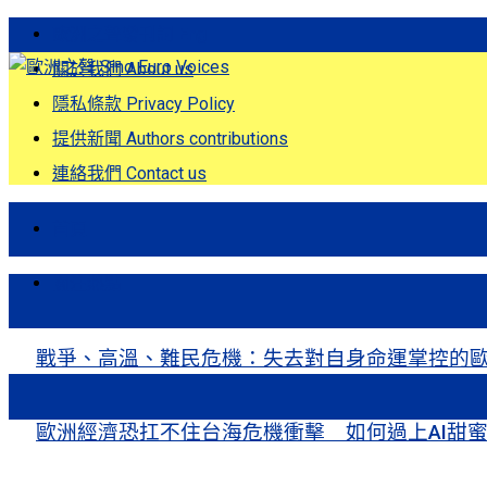
歐洲之聲發刊詞 Eng
關於我們 About us
隱私條款 Privacy Policy
提供新聞 Authors contributions
連絡我們 Contact us
首頁
關注熱點
戰爭、高溫、難民危機：失去對自身命運掌控的歐洲Europe’s Control
歐洲經濟恐扛不住台海危機衝擊 如何過上AI