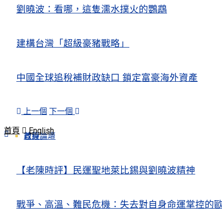
劉曉波：看哪，這隻濡水撲火的鸚鵡
建構台灣「超級豪豬戰略」
中國全球追稅補財政缺口 鎖定富豪海外資產
上一個
下一個
首頁
English
政經論壇
首頁
【老陳時評】民運聖地萊比錫與劉曉波精神
戰爭、高溫、難民危機：失去對自身命運掌控的歐洲Europe’s Control