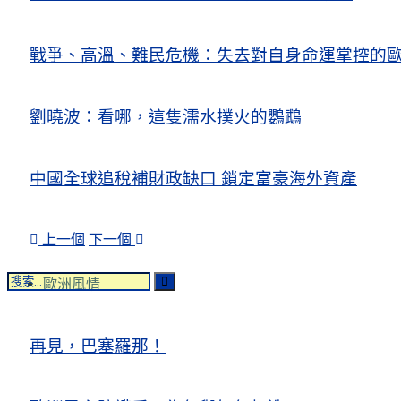
戰爭、高溫、難民危機：失去對自身命運掌控的歐洲Europe’s Control
劉曉波：看哪，這隻濡水撲火的鸚鵡
中國全球追稅補財政缺口 鎖定富豪海外資產
上一個
下一個
歐洲風情
再見，巴塞羅那！