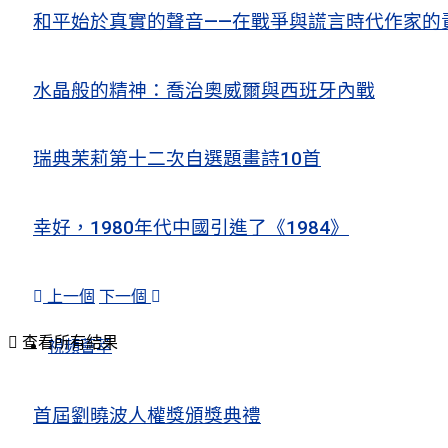
和平始於真實的聲音——在戰爭與謊言時代作家的
水晶般的精神：喬治奧威爾與西班牙內戰
瑞典茉莉第十二次自選題畫詩10首
幸好，1980年代中國引進了《1984》
上一個
下一個
查看所有結果
視頻薈萃
首屆劉曉波人權獎頒獎典禮