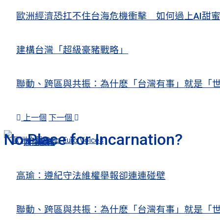
歐洲經濟恐扛不住台海危機衝擊 如何過上AI
建構台灣「超級豪豬戰略」
聯動、跨區與共振：為什麽「台灣有事」就是「世
上一個
下一個
No Place for Incarnation?
人權觀察
關注熱點
高瑜：遵紀守法維權舉報卻連連碰壁
聯動、跨區與共振：為什麽「台灣有事」就是「世