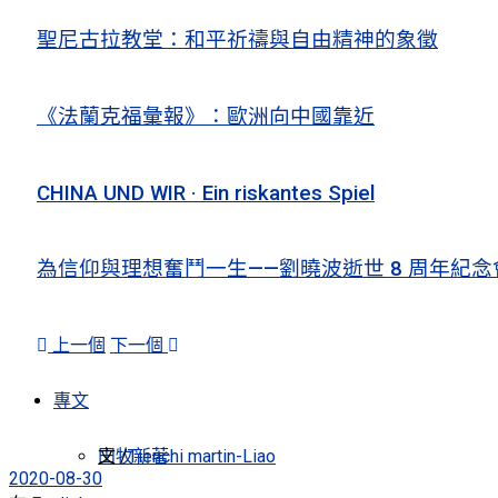
聖尼古拉教堂：和平祈禱與自由精神的象徵
《法蘭克福彙報》：歐洲向中國靠近
CHINA UND WIR · Ein riskantes Spiel
為信仰與理想奮鬥一生——劉曉波逝世 8 周年紀念
上一個
下一個
專文
田牧新著
文 /
Tienchi martin-Liao
2020-08-30