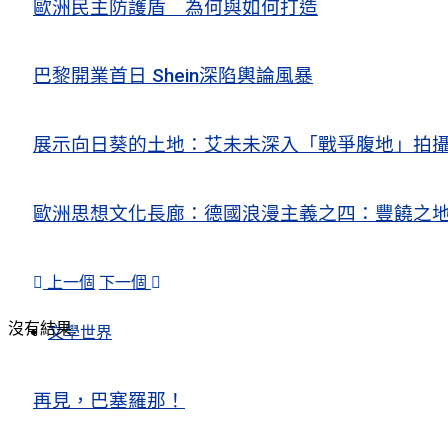
歐洲民主防護盾 為何與如何打造
巴黎開業首日 Shein深陷輿論風暴
展示向日葵的土地：艾未未深入「戰爭腹地」拍
歐洲思想文化長廊：德國浪漫主義之四：豐饒之地
上一個
下一個
沒有結果
文學世界
再見，巴塞羅那！