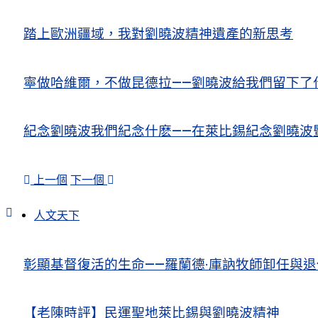
踏上歐洲疆域，我對劉曉波精神遺產的新思考
寧做哈維爾，不做昆德拉——劉曉波給我們留下了
紀念劉曉波我們紀念什麽——在萊比錫紀念劉曉波
上一個
下一個
人文天下
彰顯基督復活的生命——羅蘭德·庫訥牧師卸任與
【老陳時評】民運聖地萊比錫與劉曉波精神