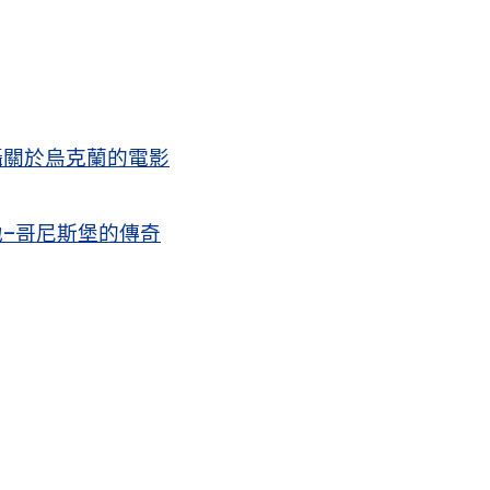
攝關於烏克蘭的電影
–哥尼斯堡的傳奇