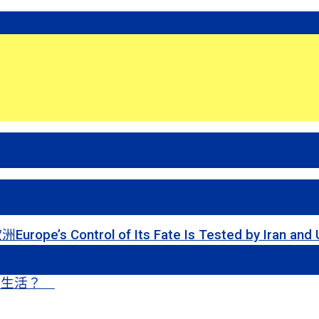
 of Its Fate Is Tested by Iran and Ukraine
甜蜜生活？