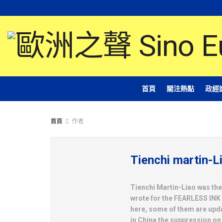
首頁
關注熱點
政經
首頁
作者
Tienchi martin-L
Tienchi Martin-Liao was th
wrote for the FEARLESS IN
here, some of them are updat
in China the suppression on