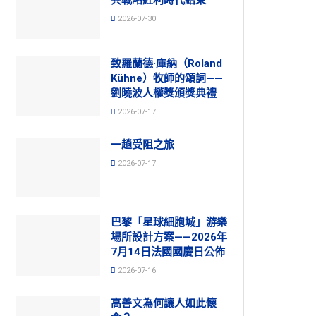
2026-07-30
致羅蘭德·庫納（Roland
Kühne）牧師的頌詞——
劉曉波人權獎頒獎典禮
2026-07-17
一趟受阻之旅
2026-07-17
巴黎「星球細胞城」游樂
場所設計方案——2026年
7月14日法國國慶日公佈
2026-07-16
高善文為何讓人如此懷