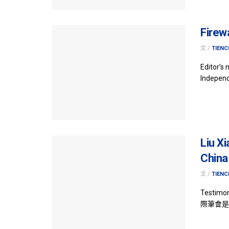
Firewa
文 /
TIENC
Editor's 
Independ
Liu Xi
China
文 /
TIENC
Testimo
際筆會是凱