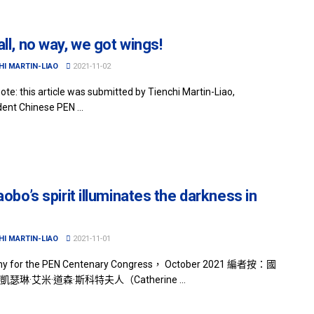
ll, no way, we got wings!
HI MARTIN-LIAO
2021-11-02
note: this article was submitted by Tienchi Martin-Liao,
ent Chinese PEN ...
aobo’s spirit illuminates the darkness in
HI MARTIN-LIAO
2021-11-01
ny for the PEN Centenary Congress， October 2021 編者按：國
瑟琳·艾米·道森·斯科特夫人（Catherine ...