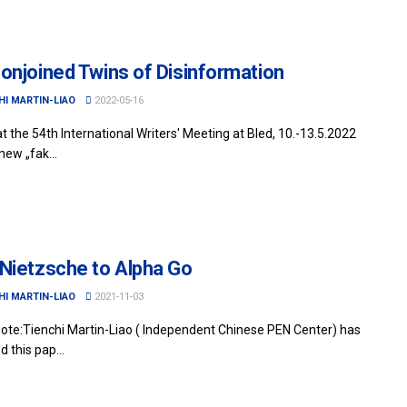
onjoined Twins of Disinformation
HI MARTIN-LIAO
2022-05-16
 the 54th International Writers' Meeting at Bled, 10.-13.5.2022
new „fak...
Nietzsche to Alpha Go
HI MARTIN-LIAO
2021-11-03
 note:Tienchi Martin-Liao ( Independent Chinese PEN Center) has
 this pap...