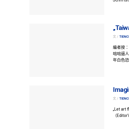
„Taiw
文 /
TIENC
編者按：
咄咄逼人
年白色恐
Imagin
文 /
TIENC
„Let art 
（Editor’s