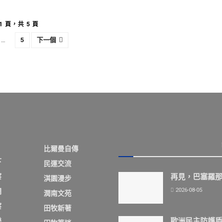
1 頁，共 5 頁
…
5
下一個
比爾曼自傳
下
民運交流
察
再見，巴塞羅
淇園漫步
2026-08-05
欄
潤南文苑
察
田牧新著
歐洲民主防護
樂