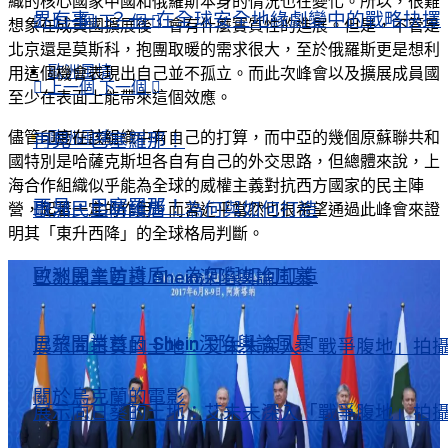
織的核心國家中國和俄羅斯本身的情況也在變化。所以，很難
界有事」？——在全球安全地緣劇變中的戰略抉擇
上一個
下一個
想象在成員國擴展後，會有什麼實質性的進展。但是，不管是
北京還是莫斯科，抱團取暖的需求很大，至於俄羅斯更是想利
歐洲風情
用這個機會表現出自己並不孤立。而此次峰會以及擴展成員國
上一個
下一個
至少在表面上能帶來這個效應。
儘管印度在該組織中有自己的打算，而中亞的幾個原蘇聯共和
歐洲風情
再見，巴塞羅那！
國特別是哈薩克斯坦各自有自己的外交思路，但總體來說，上
海合作組織似乎能為全球的威權主義對抗西方國家的民主陣
再見，巴塞羅那！
歐洲民主防護盾 為何與如何打造
營，起著一定的作用。而習近平當然也很希望通過此峰會來證
明其「東升西降」的全球格局判斷。
歐洲民主防護盾 為何與如何打造
巴黎開業首日 Shein深陷輿論風暴
巴黎開業首日 Shein深陷輿論風暴
展示向日葵的土地：艾未未深入「戰爭腹地」拍
關於烏克蘭的電影
展示向日葵的土地：艾未未深入「戰爭腹地」拍