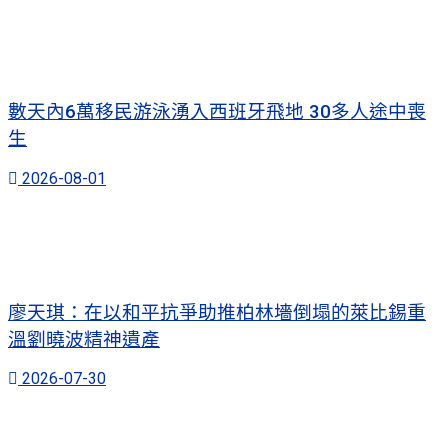
數天內6萬移民游泳湧入西班牙飛地 30多人途中喪
生
2026-08-01
廖天琪：在以和平抗爭助推柏林墻倒塌的萊比錫重
溫劉曉波精神遺產
2026-07-30