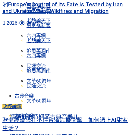
洲Europe’s Control of Its Fate Is Tested by Iran
嚴家祺新著
嚴家祺新著
and Ukraine Wars, Wildfires and Migration
老魏論天下
2026-08-07
嚴家祺新著
六四專欄
老魏論天下
追思萬潤南
六四專欄
民運交流
追思萬潤南
文革60週年
民運交流
古典音樂
文革60週年
政經論壇
古典音樂
精選舒伯特鋼琴古典音樂Ⅱ
歐洲經濟恐扛不住台海危機衝擊 如何過上AI甜蜜
生活？