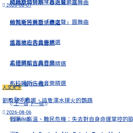
精選舒伯特鋼琴古典音樂Ⅱ
約翰斯特勞斯「春之聲」圓舞曲
2026-08-07
約翰斯特勞斯「春之聲」圓舞曲
維瓦地古典音樂精選
維瓦地古典音樂精選
孟德爾松古典音樂
孟德爾松古典音樂
布拉姆斯古典音樂精選
布拉姆斯古典音樂精選
上一個
下一個
人文天下
English
劉曉波：看哪，這隻濡水撲火的鸚鵡
上一個
下一個
2026-08-06
English
戰爭、高溫、難民危機：失去對自身命運掌控的