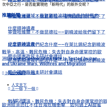
次中亞之行，是否能實現他「新時代」的新外交呢？
推薦新聞
踏上歐洲疆域，我對劉曉波精神遺產的新思考
寧做哈維爾，不做昆德拉——劉曉波給我們留下了
什麼精神遺產
寧做哈維爾，不做昆德拉——劉曉波給我們留下了
什麼精神遺產
紀念劉曉波我們紀念什麽——在萊比錫紀念劉曉波
戰爭、高溫、難民危機：失去對自身命運掌控的歐
暨中國憲政民主研討會講話
洲Europe’s Control of Its Fate Is Tested by Iran
紀念劉曉波我們紀念什麽——在萊比錫紀念劉曉波
and Ukraine Wars, Wildfires and Migration
暨中國憲政民主研討會講話
上一個
下一個
2026-08-07
人文天下
上一個
下一個
人文天下
戰爭、高溫、難民危機：失去對自身命運掌控的
歐洲經濟恐扛不住台海危機衝擊 如何過上AI甜蜜