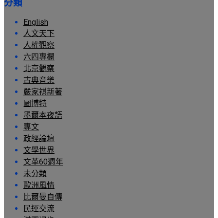
分類
English
人文天下
人權觀察
六四專欄
北京觀察
古典音樂
嚴家祺新著
圖博特
墨爾本夜語
專文
政經論壇
文學世界
文革60週年
未分類
歐洲風情
比爾曼自傳
民運交流