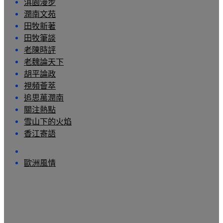
淇園漫步
潤南文苑
田牧新著
田牧筆談
老陳時評
老魏論天下
胡平論政
視頻薈萃
追思萬潤南
關注熱點
雪山下的火焰
香江寄語
歐洲風情