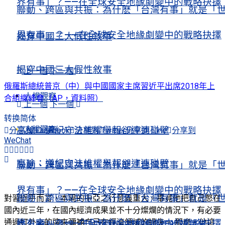
界有事」？——在全球安全地緣劇變中的戰略抉擇
聯動、跨區與共振：為什麽「台灣有事」就是「
界有事」？——在全球安全地緣劇變中的戰略抉擇
揭穿中國三大假性敘事
揭穿中國三大假性敘事
上一個
下一個
俄羅斯總統普京（中）與中國國家主席習近平出席2018年上
人權觀察
合組織峰會（AP，資料照）
上一個
下一個
转换简体
人權觀察
高瑜：遵紀守法維權舉報卻連連碰壁
分享到 Facebook
分享到 Twitter
分享到 Line
分享到
WeChat
高瑜：遵紀守法維權舉報卻連連碰壁
聯動、跨區與共振：為什麽「台灣有事」就是「
界有事」？——在全球安全地緣劇變中的戰略抉擇
聯動、跨區與共振：為什麽「台灣有事」就是「
對習近平而言，本周的中亞之行意義重大。畢竟他把自己憋在
國內近三年，在國內經濟成果並不十分燦爛的情況下，有必要
通過打外交的牌來彌補自己在經濟領域的過失。 那麼，他這
界有事」？——在全球安全地緣劇變中的戰略抉擇
踏上歐洲疆域，我對劉曉波精神遺產的新思考