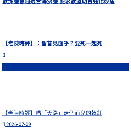
歐洲議會通過台海決議 要求歐盟助台強化矽盾
【老陳時評】：習普見面乎？要死一起死
熱門文章
【老陳時評】唱「天路」走個面兒的韓紅
2026-07-09