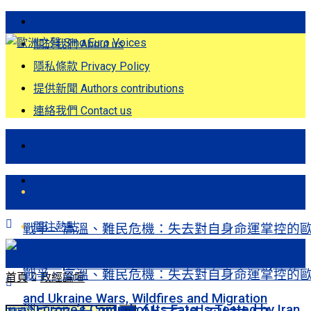
歐洲之聲發刊詞 Eng
關於我們 About us
隱私條款 Privacy Policy
提供新聞 Authors contributions
連絡我們 Contact us
首頁
關注熱點
首頁
關注熱點
戰爭、高溫、難民危機：失去對自身命運掌控的
洲Europe’s Control of Its Fate Is Tested by Iran
戰爭、高溫、難民危機：失去對自身命運掌控的
首頁
政經論壇
and Ukraine Wars, Wildfires and Migration
洲Europe’s Control of Its Fate Is Tested by Iran