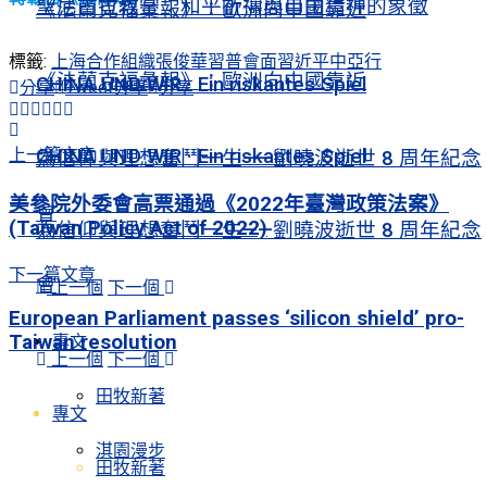
聖尼古拉教堂：和平祈禱與自由精神的象徵
《法蘭克福彙報》：歐洲向中國靠近
標籤:
上海合作組織
張俊華
習普會面
習近平中亞行
《法蘭克福彙報》：歐洲向中國靠近
CHINA UND WIR · Ein riskantes Spiel
分享
Tweet
分享
分享
CHINA UND WIR · Ein riskantes Spiel
上一篇文章
為信仰與理想奮鬥一生——劉曉波逝世 8 周年紀念
美參院外委會高票通過《2022年臺灣政策法案》
會
(Taiwan Policy Act of 2022)
為信仰與理想奮鬥一生——劉曉波逝世 8 周年紀念
下一篇文章
會
上一個
下一個
European Parliament passes ‘silicon shield’ pro-
Taiwan resolution
專文
上一個
下一個
田牧新著
專文
淇園漫步
田牧新著