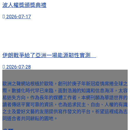
波人權獎頒獎典禮
2026-07-17
伊朗戰爭給了亞洲一場能源韌性實測
2026-07-28
歐洲之聲網站根植於歐陸，創刊於庚子年新冠疫情席捲全球之
際。數據化時代早已來臨，面對浩瀚的知識和信息海洋，太容
易迷失方向。作為長年的媒體工作者，本網刊願為華語世界的
讀者傳送平實可靠的資訊，也為追求民主、自由、人權的有識
之士及愛好文藝的友朋提供寫作發文的平台。祈望這裡成為志
同道合者共同耕耘的園地。