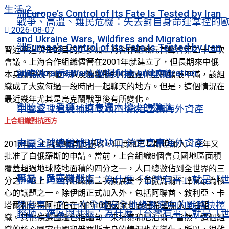
生活？
洲Europe’s Control of Its Fate Is Tested by Iran
戰爭、高溫、難民危機：失去對自身命運掌控的
2026-08-07
and Ukraine Wars, Wildfires and Migration
洲Europe’s Control of Its Fate Is Tested by Iran
習近平這次去的目的是參加上海合作組織元首峰會第二十二次
會議。上海合作組織儘管在2001年就建立了，但長期來中俄
and Ukraine Wars, Wildfires and Migration
劉曉波：看哪，這隻濡水撲火的鸚鵡
本身關係的不順，以及俄羅斯對中國在中亞的擴張不滿，該組
織成了大家每過一段時間一起聊天的地方。但是，這個情況在
最近幾年尤其是烏克蘭戰爭後有所變化。
劉曉波：看哪，這隻濡水撲火的鸚鵡
中國全球追稅補財政缺口 鎖定富豪海外資產
上合組織對抗西方
中國全球追稅補財政缺口 鎖定富豪海外資產
2017年，上合組織首度擴容，印度和巴基斯坦加入。今年又
再見，巴塞羅那！
批准了白俄羅斯的申請。當前，上合組織8個會員國地區面積
覆蓋超過地球陸地面積的四分之一，人口總數佔到全世界的三
再見，巴塞羅那！
聯動、跨區與共振：為什麽「台灣有事」就是「
分之一以上。上合組織第二次擴展是今年撒馬爾罕峰會最為核
心的議題之一。除伊朗正式加入外，包括阿聯酋、敘利亞、卡
界有事」？——在全球安全地緣劇變中的戰略抉擇
塔爾和沙特阿拉伯在內的10個國家也表達希望加入上合組
聯動、跨區與共振：為什麽「台灣有事」就是「
織。其他候選國還包括緬甸、柬埔寨和尼泊爾。當然，這個組