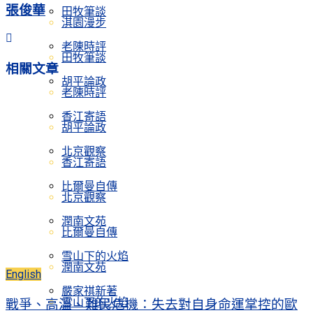
張俊華
田牧筆談
淇園漫步
老陳時評
田牧筆談
相關
文章
胡平論政
老陳時評
香江寄語
胡平論政
北京觀察
香江寄語
比爾曼自傳
北京觀察
潤南文苑
比爾曼自傳
雪山下的火焰
潤南文苑
English
嚴家祺新著
雪山下的火焰
戰爭、高溫、難民危機：失去對自身命運掌控的歐