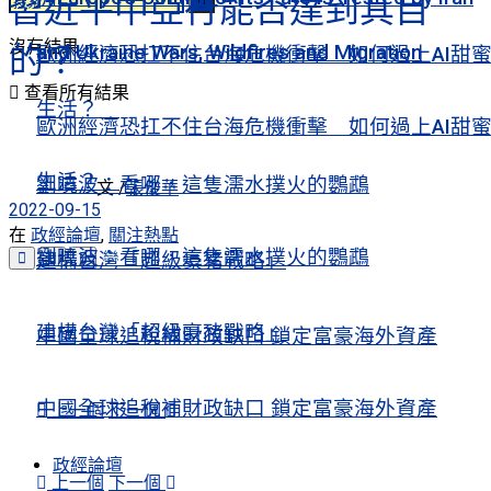
習近平中亞行能否達到其目
沒有結果
的？
and Ukraine Wars, Wildfires and Migration
歐洲經濟恐扛不住台海危機衝擊 如何過上AI甜
查看所有結果
生活？
歐洲經濟恐扛不住台海危機衝擊 如何過上AI甜
生活？
劉曉波：看哪，這隻濡水撲火的鸚鵡
文 /
張俊華
2022-09-15
在
政經論壇
,
關注熱點
劉曉波：看哪，這隻濡水撲火的鸚鵡
建構台灣「超級豪豬戰略」
建構台灣「超級豪豬戰略」
中國全球追稅補財政缺口 鎖定富豪海外資產
中國全球追稅補財政缺口 鎖定富豪海外資產
上一個
下一個
政經論壇
上一個
下一個