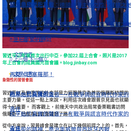
關於烏克蘭的電影
歐洲思想文化長廊：德國浪漫主義之四：豐饒之
–哥尼斯堡的傳奇
歐洲思想文化長廊：德國浪漫主義之四：豐饒之
–哥尼斯堡的傳奇
上一個
下一個
文學世界
習近平三年來首次出行中亞，參加22.屆上合會，照片是2017
上一個
下一個
年上合會的成員國元首會議。blog.jinbay.com
文學世界
再見，巴塞羅那！
象徵性的習普會面
習近平以及他手下的外交部是力挺跟普京為首的俄羅斯結盟的
再見，巴塞羅那！
和平始於真實的聲音——在戰爭與謊言時代作家的
主要力量。從這一點上來說，利用這次峰會跟普京見面也就顯
得十分重要。 而客觀上，前幾天中共政治局常委栗戰書訪問
責任
和平始於真實的聲音——在戰爭與謊言時代作家的
俄羅斯，已經為此會面鋪好了路。
從中方來說，習普峰會是建立在以下幾個前提之上的。首先，
責任
水晶般的精神：喬治奧威爾與西班牙內戰