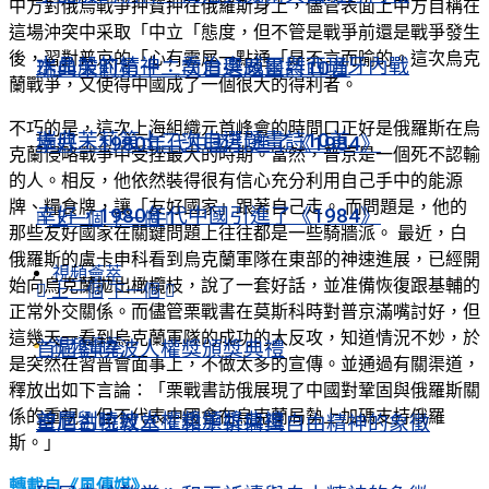
中方對俄烏戰爭押寶押在俄羅斯身上，儘管表面上中方自稱在
這場沖突中采取「中立「態度，但不管是戰爭前還是戰爭發生
後，習對普京的「心有靈犀一點通「是不言而喻的。這次烏克
水晶般的精神：喬治奧威爾與西班牙內戰
瑞典茉莉第十二次自選題畫詩10首
蘭戰爭，又使得中國成了一個很大的得利者。
不巧的是，這次上海組織元首峰會的時間口正好是俄羅斯在烏
瑞典茉莉第十二次自選題畫詩10首
幸好，1980年代中國引進了《1984》
克蘭侵略戰爭中受挫最大的時期。當然，普京是一個死不認輸
的人。相反，他依然裝得很有信心充分利用自己手中的能源
牌、糧食牌，讓「友好國家」跟著自己走。 而問題是，他的
幸好，1980年代中國引進了《1984》
上一個
下一個
那些友好國家在關鍵問題上往往都是一些騎牆派。 最近，白
俄羅斯的盧卡申科看到烏克蘭軍隊在東部的神速進展，已經開
視頻薈萃
始向烏克蘭拋出橄欖枝，說了一套好話，並准備恢復跟基輔的
上一個
下一個
正常外交關係。而儘管栗戰書在莫斯科時對普京滿嘴討好，但
這幾天一看到烏克蘭軍隊的成功的大反攻，知道情況不妙，於
視頻薈萃
首屆劉曉波人權獎頒獎典禮
是突然在習普會面事上，不做太多的宣傳。並通過有關渠道，
釋放出如下言論：「栗戰書訪俄展現了中國對鞏固與俄羅斯關
係的重視，但不代表中國會在烏克蘭局勢上加碼支持俄羅
首屆劉曉波人權獎頒獎典禮
聖尼古拉教堂：和平祈禱與自由精神的象徵
斯。」
轉載自《風傳媒》