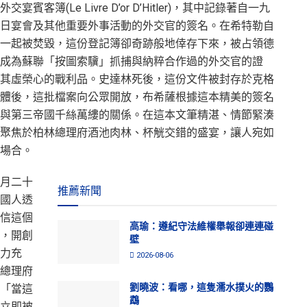
簿(Le Livre D’or D’Hitler)，其中記錄著自一九
日宴會及其他重要外事活動的外交官的簽名。在希特勒自
一起被焚毀，這份登記簿卻奇跡般地倖存下來，被占領德
成為蘇聯「按圖索驥」抓捕與納粹合作過的外交官的證
其虛榮心的戰利品。史達林死後，這份文件被封存於克格
體後，這批檔案向公眾開放，布希薩根據這本精美的簽名
與第三帝國千絲萬縷的關係。在這本文筆精湛、情節緊湊
聚焦於柏林總理府酒池肉林、杯觥交錯的盛宴，讓人宛如
場合。
月二十
推薦新聞
國人透
信這個
高瑜：遵紀守法維權舉報卻連連碰
，開創
壁
力充
2026-08-06
總理府
劉曉波：看哪，這隻濡水撲火的鸚
「當這
鵡
立即被