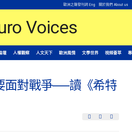
歐洲之聲發刊詞 Eng
關於我們 About us
論壇
人權觀察
人文天下
歐洲風情
文學世界
視頻薈萃
專
要面對戰爭──讀《希特