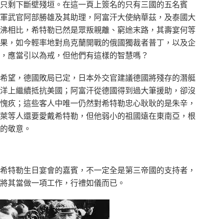
只剩下斷壁殘垣。在這一頁上簽名的只有三國的五名賓
軍武官阿部勝雄及其助理，阿富汗大使納華茲，及泰國大
沸相比，希特勒已然是眾叛親離、窮途末路，其壽宴何等
果，如今輕率地對烏克蘭開戰的俄國獨裁者普丁，以及企
，應當引以為戒，但他們有這樣的智慧嗎？
希望，德國敗局已定，日本外交官建議德國將殘存的潛艇
洋上繼續抵抗美國；阿富汗從德國得到過大筆援助，卻沒
愧疚；這些客人中唯一仍然對希特勒忠心耿耿的是朱辛，
萊等人還要愛戴希特勒，但他弱小的祖國遠在東南亞，根
的敬意。
希特勒生日宴會的嘉賓，不一定全是第三帝國的支持者，
將其當做一項工作，行禮如儀而已。