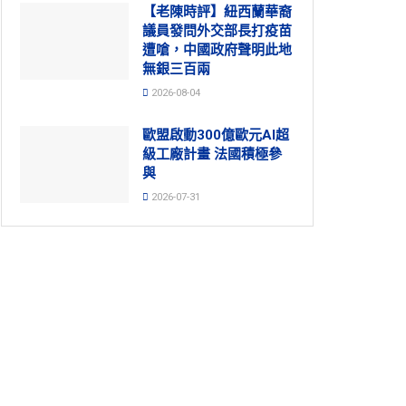
【老陳時評】紐西蘭華裔
議員發問外交部長打疫苗
遭嗆，中國政府聲明此地
無銀三百兩
2026-08-04
歐盟啟動300億歐元AI超
級工廠計畫 法國積極參
與
2026-07-31