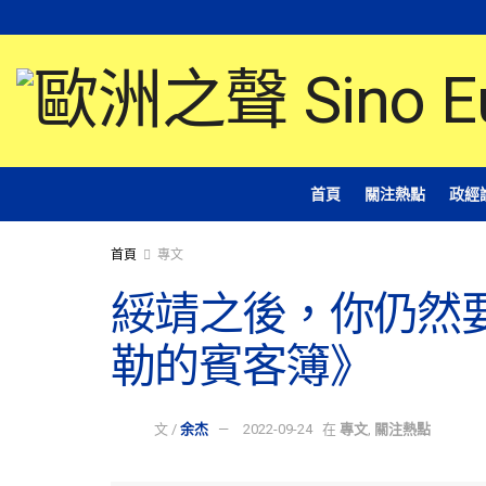
首頁
關注熱點
政經
首頁
專文
綏靖之後，你仍然
勒的賓客簿》
文 /
余杰
2022-09-24
在
專文
,
關注熱點