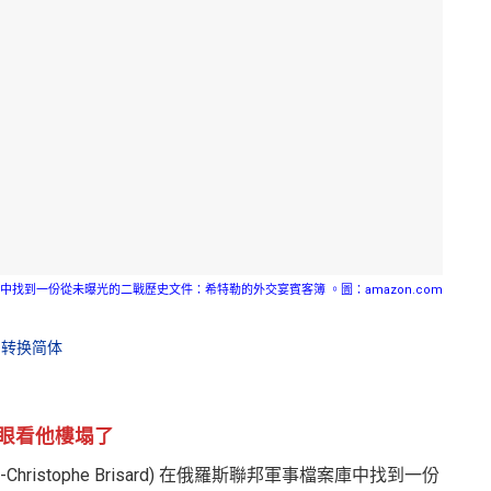
中找到一份從未曝光的二戰歷史文件：希特勒的外交宴賓客簿 。圖：amazon.com
转换简体
眼看他樓塌了
hristophe Brisard) 在俄羅斯聯邦軍事檔案庫中找到一份