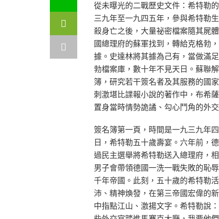
從未曝光的二戰歷史文件：希特勒的外交宴賓客
三九年至一九四五年，參與希特勒生
殺身亡之後，大量祕密檔案隨其屍體
國總理府的蘇軍找到，轉給克格勃，
據。史達林將其據為己有，當做滿足
勃檔案庫，數十年不見天日。蘇聯解
簿，研究若干簽名者及其服務的國家
刺激堪比諜報小說的著作中，布希薩
置身當時情勢詭譎、勾心鬥角的外交
簽名簿第一頁，時間是一九三九年四
日，希特勒五十歲壽宴。六年前，德
過民主選舉將希特勒送入總理府，相
男子會帶領德國一洗一戰失敗的恥辱
千年帝國。此刻，五十歲的希特勒活
沛、精神煥發，在第三帝國宏偉的新
中指點江山、激揚文字。希特勒說：
些外交官踏進馬賽克大廳，我要他們