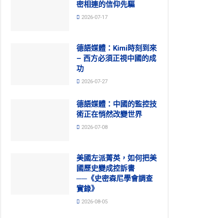
密相連的信仰先驅
2026-07-17
德語媒體：Kimi時刻到來
– 西方必須正視中國的成
功
2026-07-27
德語媒體：中國的監控技
術正在悄然改變世界
2026-07-08
美國左派菁英，如何把美
國歷史變成控訴書
──《史密森尼學會調查
實錄》
2026-08-05