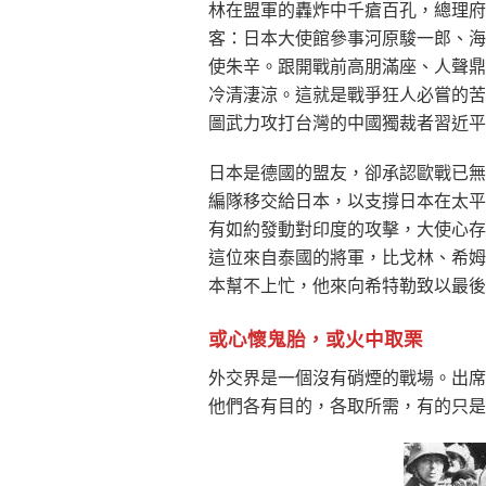
林在盟軍的轟炸中千瘡百孔，總理府
客：日本大使館參事河原駿一郎、海
使朱辛。跟開戰前高朋滿座、人聲鼎
冷清淒涼。這就是戰爭狂人必嘗的苦
圖武力攻打台灣的中國獨裁者習近平
日本是德國的盟友，卻承認歐戰已無
編隊移交給日本，以支撐日本在太平
有如約發動對印度的攻擊，大使心存
這位來自泰國的將軍，比戈林、希姆
本幫不上忙，他來向希特勒致以最後
或心懷鬼胎，或火中取栗
外交界是一個沒有硝煙的戰場。出席
他們各有目的，各取所需，有的只是