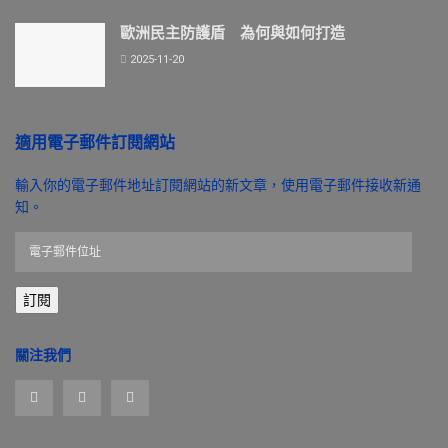
歐洲民主防護盾 為何與如何打造
2025-11-20
適用電子郵件訂閱網站
輸入你的電子郵件地址訂閱網站的新文章，使用電子郵件接收新通
知。
電
子
郵
訂閱
件
位
址
關注我們