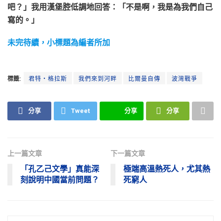
吧？」我用漢堡腔低調地回答：「不是啊，我是為我們自己
寫的。」
未完待續，小標題為編者所加
標籤:
君特‧格拉斯
我們來到河畔
比爾曼自傳
波灣戰爭
分享
Tweet
分享
分享
上一篇文章
下一篇文章
「孔乙己文學」真能深
極端高溫熱死人，尤其熱
刻說明中國當前問題？
死窮人