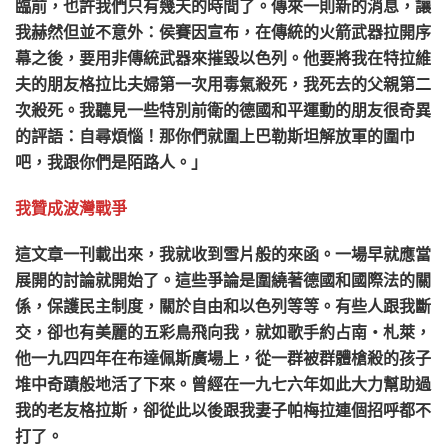
臨前，也許我們只有幾天的時間了。傳來一則新的消息，讓
我赫然但並不意外：侯賽因宣布，在傳統的火箭武器拉開序
幕之後，要用非傳統武器來摧毀以色列。他要將我在特拉維
夫的朋友格拉比夫婦第一次用毒氣殺死，我死去的父親第二
次殺死。我聽見一些特別前衛的德國和平運動的朋友很奇異
的評語：自尋煩惱！那你們就圍上巴勒斯坦解放軍的圍巾
吧，我跟你們是陌路人。」
我贊成波灣戰爭
這文章一刊載出來，我就收到雪片般的來函。一場早就應當
展開的討論就開始了。這些爭論是圍繞著德國和國際法的關
係，保護民主制度，關於自由和以色列等等。有些人跟我斷
交，卻也有美麗的五彩鳥飛向我，就如歌手約占南‧札萊，
他一九四四年在布達佩斯廣場上，從一群被群體槍殺的孩子
堆中奇蹟般地活了下來。曾經在一九七六年如此大力幫助過
我的老友格拉斯，卻從此以後跟我妻子帕梅拉連個招呼都不
打了。