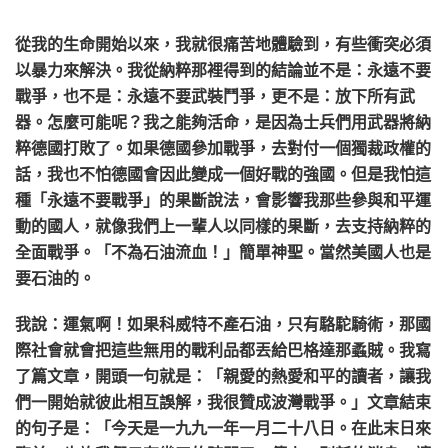
從我的生命開始以來，我就很痛苦地體驗到，有些衝突必須
以暴力來解決。我從納粹那裡得到的結論並不是：永遠不要
戰爭，也不是：永遠不要武裝鬥爭，更不是：放下所有武
器。怎麼可能呢？我之能夠活命，是因為士兵們用武器將納
粹德國打敗了。如果德國參加戰爭，去對付一個獨裁政權的
話，我也不怕德國會因此變成一個好戰的強國。但是我怕這
種「永遠不要戰爭」的果斷說法，會影響我那些參與和平運
動的國人，就像我們上一輩人以同樣的果斷，去支持納粹的
全面戰爭。「不為石油流血！」簡單神聖。當然美國人也是
要石油的。
我說：運氣啊！如果科威特不產石油，只有駱駝騎術，那國
際社會就會把這些無用的戰利品都丟給巴格達那蟊賊。我寫
了篇文章，開頭一句就是：「親愛的熱愛和平的讀者，讓我
們一開始就彼此相互誤解，我很贊成波灣戰爭。」文章結束
的句子是：「今天是一九九一年一月二十八日。在此末日來