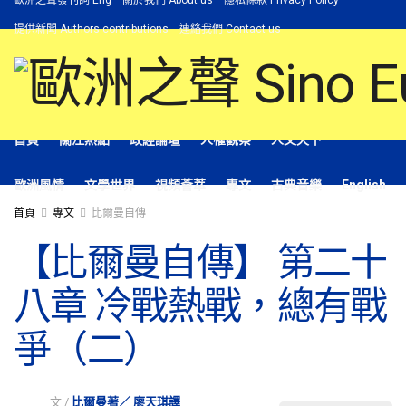
歐洲之聲發刊詞 Eng
關於我們 About us
隱私條款 Privacy Policy
提供新聞 Authors contributions
連絡我們 Contact us
首頁
關注熱點
政經論壇
人權觀察
人文天下
歐洲風情
文學世界
視頻薈萃
專文
古典音樂
English
首頁
專文
比爾曼自傳
【比爾曼自傳】 第二十
八章 冷戰熱戰，總有戰
爭（二）
文 /
比爾曼著／ 廖天琪譯