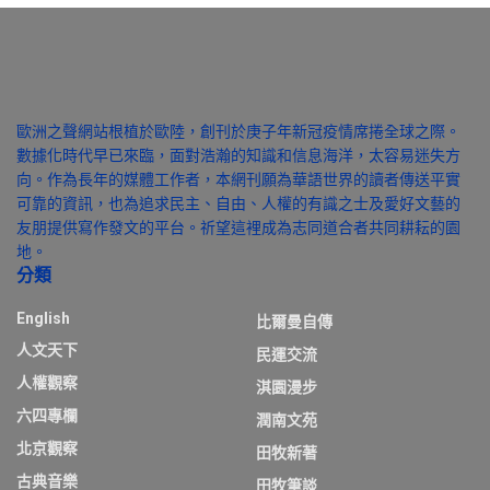
歐洲之聲網站根植於歐陸，創刊於庚子年新冠疫情席捲全球之際。
數據化時代早已來臨，面對浩瀚的知識和信息海洋，太容易迷失方
向。作為長年的媒體工作者，本網刊願為華語世界的讀者傳送平實
可靠的資訊，也為追求民主、自由、人權的有識之士及愛好文藝的
友朋提供寫作發文的平台。祈望這裡成為志同道合者共同耕耘的園
地。
分類
English
比爾曼自傳
人文天下
民運交流
人權觀察
淇園漫步
六四專欄
潤南文苑
北京觀察
田牧新著
古典音樂
田牧筆談