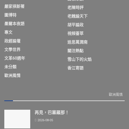
嚴家祺新著
老陳時評
圖博特
老魏論天下
墨爾本夜語
胡平論政
專文
視頻薈萃
政經論壇
追思萬潤南
文學世界
關注熱點
文革60週年
雪山下的火焰
未分類
香江寄語
歐洲風情
歐洲風情
再見，巴塞羅那！
2026-08-05