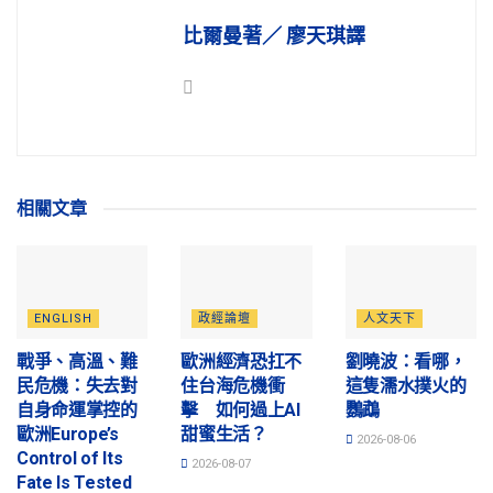
比爾曼著／ 廖天琪譯
相關
文章
ENGLISH
政經論壇
人文天下
戰爭、高溫、難
歐洲經濟恐扛不
劉曉波：看哪，
民危機：失去對
住台海危機衝
這隻濡水撲火的
自身命運掌控的
擊 如何過上AI
鸚鵡
歐洲Europe’s
甜蜜生活？
2026-08-06
Control of Its
2026-08-07
Fate Is Tested