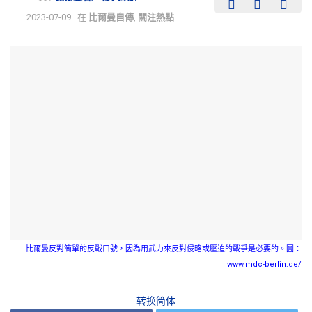
2023-07-09
在
比爾曼自傳
,
關注熱點
比爾曼反對簡單的反戰口號，因為用武力來反對侵略或壓迫的戰爭是必要的。圖：
www.mdc-berlin.de/
转换简体