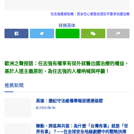
任志強重病危機：其女任心意致信習近平要求出國治療
转换简体
歐洲之聲按語：任志強有權享有保外就醫出國治療的權益，
基於人道主義原則，為任志強的人權吶喊與呼籲！
推薦新聞
高瑜：遵紀守法維權舉報卻連連碰壁
2026-08-06
聯動、跨區與共振：為什麽「台灣有事」就是「世
界有事」？——在全球安全地緣劇變中的戰略抉擇