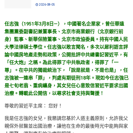
2026-08-05
任志強（1951年3月8日—），中國著名企業家，曾任華遠
集團黨委副書記兼董事長、北京市商業銀行（北京銀行前
身）監事、新華保險董事、北京市政協委員。持有中國人民
大學法律碩士學位。任志強以敢言聞名，多次以犀利語言評
論中國房地產走勢和政策，公開批評中共總書記習近平，有
「任大炮」之稱。為此得罪了中共執政者，得罪了「一
尊」。在中共的獨裁統治下，「說是就是，不是也是」，任
志強被一連串「罪」，判處有期徒刑18年。現如今任志強已
是七旬老翁、重病纏身，其女兒任心意致信習近平要求出國
治療。轉載此公開信，以尋求社會支持與聲援！
尊敬的習近平主席： 您好！
我是任志強的女兒，我懇請您基於人道主義原則，允許我父
親保外就醫並出國治療，讓他在生命的最後時光中能夠與家