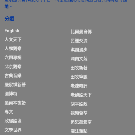
地。
分類
English
比爾曼自傳
人文天下
民運交流
人權觀察
淇園漫步
六四專欄
潤南文苑
北京觀察
田牧新著
古典音樂
田牧筆談
嚴家祺新著
老陳時評
圖博特
老魏論天下
墨爾本夜語
胡平論政
專文
視頻薈萃
政經論壇
追思萬潤南
文學世界
關注熱點