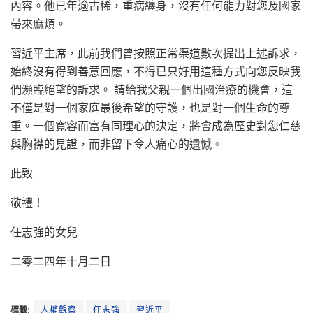
內容。他已年逾古稀，重病纏身，沒有任何能力對您及國家
帶來麻煩。
習近平主席，此前我們曾按照正常渠道數次提出上述訴求，
始終沒有得到善意回應，不得已只好用這種方式向您反映我
們瀕臨絕望的訴求。 請給我父親一個出國治療的機會，這
不僅是對一個家庭最後希望的守護，也是對一個生命的尊
重。一個寬容而富有同理心的決定，將會成為歷史對您仁慈
與胸襟的見證，而非留下令人痛心的遺憾。
此致
敬禮！
任志強的女兒
二零二四年十月二日
標籤:
人權觀察
任志強
習近平