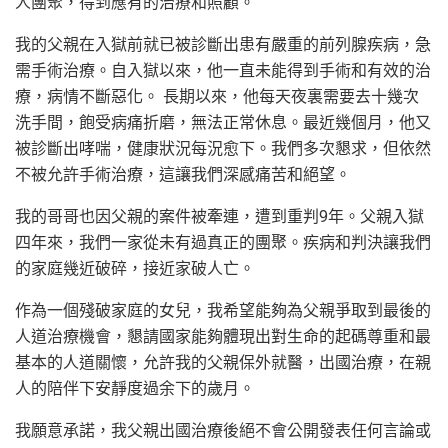
人團聚，得到應有的治療和照顧。
我的父親在入獄前就已被診斷出患有嚴重的前列腺疾病，急
需手術治療。自入獄以來，他一直未能得到手術和有效的治
療，病情不斷惡化。 長期以來，他每天夜裏需要去十幾次
洗手間，飽受病痛折磨，無法正常休息。最近幾個月，他又
被診斷出哮喘，健康狀況每況愈下。我們多次懇求，但依然
不被允許手術治療，這讓我們深感痛苦和絕望。
我的哥哥也因父親的案件被牽連，遭到重判9年。父親入獄
四年來，我們一家從未有過真正的團聚。疾病和判決讓我們
的家庭幾近破碎，接近家破人亡。
作為一個殘破家庭的女兒，我希望能夠為父親爭取到最後的
人道治療機會，懇請國家能夠體現出對生命的起碼尊重和最
基本的人道關懷，允許我的父親保外就醫，出國治療，在親
人的陪伴下安靜度過余下的歲月。
我願意承諾，我父親出國治療後絕不會公開發表任何言論或