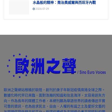
水晶般的精神：喬治奧威爾與西班牙內戰
2026-07-29
歐洲之聲網站根植於歐陸，創刊於庚子年新冠疫情席捲全球之際。
數據化時代早已來臨，面對浩瀚的知識和信息海洋，太容易迷失方
向。作為長年的媒體工作者，本網刊願為華語世界的讀者傳送平實
可靠的資訊，也為追求民主、自由、人權的有識之士及愛好文藝的
友朋提供寫作發文的平台。祈望這裡成為志同道合者共同耕耘的園