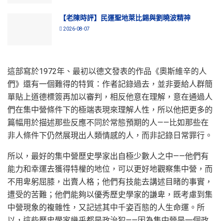
【老陳時評】民運聖地萊比錫與劉曉波精神
2026-08-07
這部寫於1972年、最初以德文發表的作品《奧斯維辛的人
們》還有一個難得的特質：作者記錄過去，並非要給人群簡
單貼上道德標簽再加以審判，相反他意在理解，意在通過人
們在集中營條件下的極端表現來理解人性，所以他把更多的
篇幅用於描述那些反應不同於常態預期的人——比如那些在
非人條件下仍然展現出人類情感的人，而非記錄日常罪行。
所以，最好的集中營歷史學家出自極少數人之中——他們有
能力和幸運去獲得特權的地位，可以更好地觀察集中營，而
不用卑躬屈膝，出賣人格；他們有技能去講述目睹的事實，
遭受的苦難；他們能夠以優秀歷史學家的謙卑，既考慮到集
中營現象的複雜性，又記述其中千姿百態的人生命運。所
以，這些歷史學家幾乎都是政治犯——因為集中營是一個政