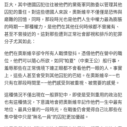
巨大，其中德國囚犯往往被他們的黨衛軍同胞委以管理其他
囚犯的重任。對這些德國人來說，奧斯維辛不僅僅是恐怖與
磨難的回憶，同時，那段時光也是他們人生中權力最為膨脹
的時期——那種權力，是他們在其他任何時候都不曾擁有、
甚至不曾接近的。這對那些遭到正常社會鄙視和排斥的犯罪
分子尤其如此：
他們在奧斯維辛卻令所有人戰慄發抖。憑借他們在營中的職
位，他們可以隨心所欲，如同“帕夏”（中東王公）般行事，
羞辱那些在正常情境下連正眼都不會看他們一眼的人。事實
上，這些人甚至會受到其他囚犯的巴結。在奧斯維辛——也
只有在那段時間里——他們感受到被重視、被需要的感覺。
這種情況不僅出現在一般罪犯中，即使是受到重用的政治犯
也有這種情況，下意識地會把奧斯維辛記作他們一生中最有
地位、最具分量的一段時光，在戰後仍會覺得自己比那些在
集中營中只是“無名一員”的囚犯更加優越。