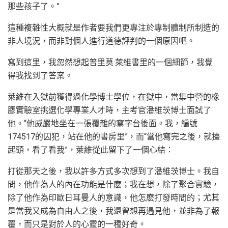
那些孩子了。”
這種複雜性大概就是作者要我們更專注於專制體制所制造的
非人境況，而非對個人進行道德評判的一個原因吧。
寫到這里，我忽然想起普里莫·萊維書里的一個細節，我覺
得我找到了答案。
萊維在入獄前獲得過化學博士學位，在獄中，當集中營的橡
膠實驗室挑選化學專業人才時，主考官潘維茨博士面試了
他。“他威嚴地坐在一張覆雜的寫字台後面。我，編號
174517的囚犯，站在他的書房里”，而“當他寫完之後，就擡
起頭，看了看我”，萊維從此留下了一個心結：
打從那天之後，我以許多方式多次想到了潘維茨博士。我自
問，他作為人的內在功能是什麽；我在想，除了聚合實驗，
除了他作為印歐日耳曼人的意識，他怎麽打發時間的；尤其
是當我又成為自由人之後，我還曾想再遇見他，並非為了報
覆，而只是對於人的心靈的一種好奇。