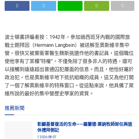
波士頓書評編者按：1942年，參加過西班牙內戰的國際旅
戰士朗拜因（Hermann Langbein）被送解至奧斯維辛集中
營，很快又被黨衛軍醫生魏斯挑選作他的書記員，這個職位
使他享有了某種“特權”，不僅免除了很多非人的待遇，還可
以接觸到遠遠超出普通囚犯層面的信息。而且，他恰好屬於
政治犯，也是奧斯維辛地下抵抗組織的成員，這又為他打開
了一個了解奧斯維辛的特殊窗口。從這點來說，他具備了萊
維所說的最好的集中營歷史學家的資質。
推薦新聞
彰顯基督復活的生命——羅蘭德·庫訥牧師卸任與退
休禮拜側記
2026-08-07