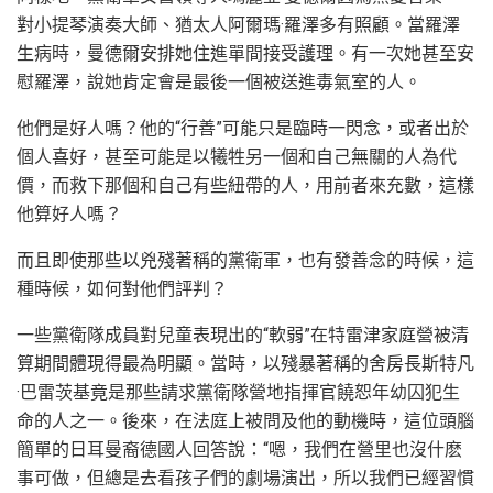
對小提琴演奏大師、猶太人阿爾瑪·羅澤多有照顧。當羅澤
生病時，曼德爾安排她住進單間接受護理。有一次她甚至安
慰羅澤，說她肯定會是最後一個被送進毒氣室的人。
他們是好人嗎？他的“行善”可能只是臨時一閃念，或者出於
個人喜好，甚至可能是以犧牲另一個和自己無關的人為代
價，而救下那個和自己有些紐帶的人，用前者來充數，這樣
他算好人嗎？
而且即使那些以兇殘著稱的黨衛軍，也有發善念的時候，這
種時候，如何對他們評判？
一些黨衛隊成員對兒童表現出的“軟弱”在特雷津家庭營被清
算期間體現得最為明顯。當時，以殘暴著稱的舍房長斯特凡
·巴雷茨基竟是那些請求黨衛隊營地指揮官饒恕年幼囚犯生
命的人之一。後來，在法庭上被問及他的動機時，這位頭腦
簡單的日耳曼裔德國人回答說：“嗯，我們在營里也沒什麽
事可做，但總是去看孩子們的劇場演出，所以我們已經習慣