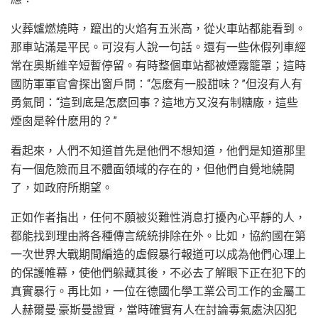
火葬爐燃燒時，躥出的火焰有五米高，從火車站都能看到。
那車站滿是平民。可沒有人說一句話。還有一些休假列車經
常在奧斯維辛短暫停留。有時整個車站都被煙霧籠罩；這時
國防軍軍官會探出窗戶問：“怎麽有一股甜味？”但沒有人有
勇氣問：“這到底是怎麽回事？這地方又沒有制糖廠，這些
煙囪是幹什麽用的？”
看起來，人們不知道首先是他們不想知道，他們是知道那里
有一個危險而且不體面領域的存在的，但他們自覺地繞開
了，如政府所期望。
正如作者指出，任何不願被災難性消息打擾內心平靜的人，
都能找到理由將各種傳言統統排除在外。比如，協約國在第
一次世界大戰期間編造的虛假暴行報道可以成為他們心理上
的保護帷幕，使他們躲藏其後，不必去了解眼下正在犯下的
真實暴行。再比如，一位在德國化學工業公司工作的金屬工
人赫爾曼·豪斯曼證實，當時確實有人在討論毒氣處決囚犯