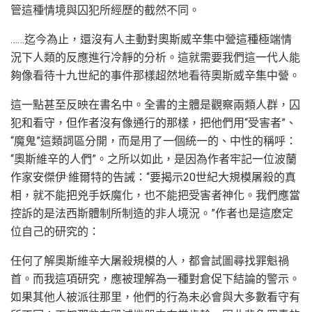
管這種情境與囚犯所經歷的截然不同。
……迄今為止，還沒有人主動對奧斯威辛集中營這種極端情
況下人類的反應進行冷靜的分析。這就需要我們這一代人能
夠像看待十九世紀的事件那樣超然地看待奧斯威辛集中營。
這一點甚至反映在書名中。全書的主體是觀察兩類人群，囚
犯和看守，但作者沒有像通行的那樣，把他們用“受害者”、
“魔鬼”這類詞區分開，而是用了一個統一的、中性的稱呼：
“奧斯維辛的人們”。之所以如此，是因為作者牢記一位波蘭
作家安傑伊·維爾特的告誡：“要揭示20世紀大規模屠殺的真
相，就不能把兇手妖魔化，也不能把受害者神化。我們應當
控訴的是法西斯體制所制造的非人境況。”作者也是這麽定
位自己的研究的：
任何了解奧斯維辛大屠殺規模的人，都會試圖尋找罪魁禍
首。而我這項研究，應被理解為一種對倉促下結論的警示。
如果其他人被派往那里，他們的行為未必會與大多數看守有