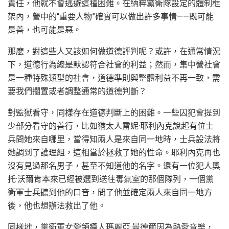
責任，他就不會逃避這種困難。在納粹黨衛隊設定的體制框
架內，營中的“重要人物”確實可以做出許多事情——既可能
是善，也可能是惡。
那麽，對這些人又該如何做道德評判呢？或許，在通常情況
下，道德行為總是默認符合社會的利益；然而，集中營社會
是一種特殊類型的社會，道德準則與整體利益不再一致，需
要我們擱置或者調整通常的道德判斷？
對監獄看守，同樣存在道德判斷上的困難。一些囚犯會提到
少部分看守的善行，比如猶太人雷妮·耶利內克說起有位士
兵問她來自哪里，當得知兩人是來自同一地時，士兵設法將
她調到了護理組，這相當於拯救了她的性命。耶利內克再也
沒有見過那名男子，甚至不知道他的名字。還有一位犯人奧
托·沃爾肯本來已經被選到送往毒氣室的那個隊列，一個黨
衛軍士兵聽到他的口音，問了他並確定兩人來自同一地方
後，他也想辦法救出了他。
同樣地，黨衛軍女營領導人瑪麗亞·曼德爾因為熱愛音樂，