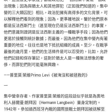
治現象；因為與猶太人和其他罪犯（正如我們知道的，集中
營的三大類囚犯）相比，政治犯擁有高得多的文化背景，可
以解釋他們看到的現象；因為，更準確地說，鑒於他們原本
都是反法西斯鬥士（甚至現在仍是反法西斯鬥士）的事實，
他們意識到證詞是反法西斯主義的一種戰爭手段；因為他們
更易於接觸到統計數據；而最後，因為他們在集中營內有著
重要的地位，往往也是地下抵抗組織的成員。至少，在戰爭
最後的歲月里，他們的生活條件是可以忍受的，比如，允許
他們記錄和保存筆記，這對於猶太人是一種無法想象的奢
侈，而罪犯們則可能毫無興趣。
——普里莫·萊維Primo Levi《被淹沒和被拯救的》
一
集中營幸存者、作家普里莫·萊維的這段話似乎就是為奧地
利人赫爾曼·朗拜因（Hermann Langbein）量身定制的。
1942年，參加過西班牙內戰的國際旅戰士朗拜因被送解至