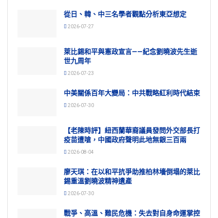
從日、韓、中三名學者觀點分析東亞想定
2026-07-27
萊比錫和平與憲政宣言——紀念劉曉波先生逝
世九周年
2026-07-23
中美關係百年大變局：中共戰略紅利時代結束
2026-07-30
【老陳時評】紐西蘭華裔議員發問外交部長打
疫苗遭嗆，中國政府聲明此地無銀三百兩
2026-08-04
廖天琪：在以和平抗爭助推柏林墻倒塌的萊比
錫重溫劉曉波精神遺產
2026-07-30
戰爭、高溫、難民危機：失去對自身命運掌控