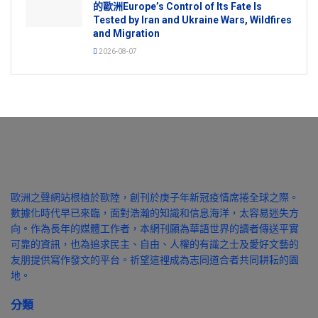
的歐洲Europe’s Control of Its Fate Is
Tested by Iran and Ukraine Wars, Wildfires
and Migration
2026-08-07
歐洲之聲網站根植於歐陸，創刊於庚子年新冠疫情席捲全球之際。
數據化時代早已來臨，面對浩瀚的知識和信息海洋，太容易迷失方
向。作為長年的媒體工作者，本網刊願為華語世界的讀者傳送平實
可靠的資訊，也為追求民主、自由、人權的有識之士及愛好文藝的
友朋提供寫作發文的平台。祈望這裡成為志同道合者共同耕耘的園
地。
分類