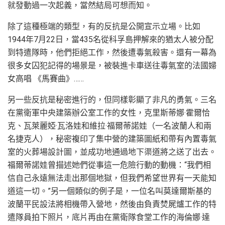
就發動過一次起義，當然結局可想而知。
除了這種極端的類型，有的反抗是公開宣示立場。比如
1944年7月22日，當435名從科孚島押解來的猶太人被分配
到特遣隊時，他們拒絕工作，然後遭毒氣殺害。還有一幕為
很多女囚犯記得的場景是，被裝進卡車送往毒氣室的法國婦
女高唱 《馬賽曲》……
另一些反抗是秘密進行的，但同樣彰顯了非凡的勇氣。三名
在黨衛軍中央建築辦公室工作的女性，克里斯蒂娜·霍爾恰
克、瓦萊麗婭·瓦洛娃和維拉·福爾蒂諾娃（一名波蘭人和兩
名捷克人），秘密複印了集中營的建築圖紙和帶有內置毒氣
室的火葬場設計圖，並成功地通過地下渠道將之送了出去。
福爾蒂諾娃曾描述她們從事這一危險行動的動機：“我們相
信自己永遠無法走出那個地獄，但我們希望世界有一天能知
道這一切。”另一個類似的例子是，一位名叫莫達爾斯基的
波蘭平民設法將相機帶入營地，然後由負責焚屍爐工作的特
遣隊員拍下照片，底片再由在黨衛隊食堂工作的海倫娜·達