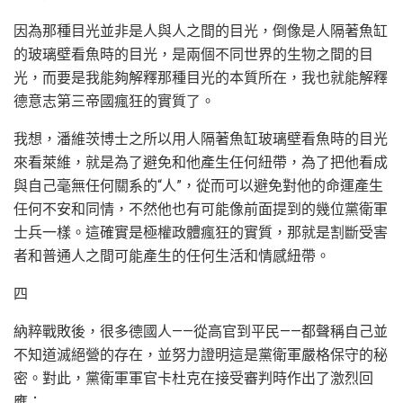
因為那種目光並非是人與人之間的目光，倒像是人隔著魚缸
的玻璃壁看魚時的目光，是兩個不同世界的生物之間的目
光，而要是我能夠解釋那種目光的本質所在，我也就能解釋
德意志第三帝國瘋狂的實質了。
我想，潘維茨博士之所以用人隔著魚缸玻璃壁看魚時的目光
來看萊維，就是為了避免和他產生任何紐帶，為了把他看成
與自己毫無任何關系的“人”，從而可以避免對他的命運產生
任何不安和同情，不然他也有可能像前面提到的幾位黨衛軍
士兵一樣。這確實是極權政體瘋狂的實質，那就是割斷受害
者和普通人之間可能產生的任何生活和情感紐帶。
四
納粹戰敗後，很多德國人——從高官到平民——都聲稱自己並
不知道滅絕營的存在，並努力證明這是黨衛軍嚴格保守的秘
密。對此，黨衛軍軍官卡杜克在接受審判時作出了激烈回
應：