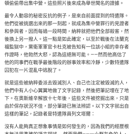
頓偷偷帶出集中營。這些照片後來成為舉世聞名的證據。
最令人動容的秘密反抗的例子，是來自前面提到的特遣隊。
他們從被挑選出來的那一刻起，就成為集中營罪行的見證者
和參與者，因而每過一段時間，納粹就把他們全部殺害，然
後換上另一撥人。這一點是如此確定，以至於戰後在法蘭克
福監獄中，黨衛軍軍官卡杜克被告知有一位該小組的幸存者
作證時，他勃然大怒，認為這絕無可能。——然而他高估了
他的同事們在戰爭最後階段的辦事效率和冷靜，少數特遣隊
囚犯在一片混亂中逃脫了。
就是這些被納粹委派去毀滅別人、自己也注定被毀滅的人，
他們中有人小心翼翼地做了文字記錄，然後把筆記埋在了地
下。在奧斯維辛解放十七年後，這些文件被挖掘出來，只是
由於保存狀況不佳，部分筆跡已無法辨認。以下文字就出自
這樣的筆記，記錄者是特遣隊員列文塔爾：
沒有人能夠真正想象事情是如何發生的，因為我們的經歷根