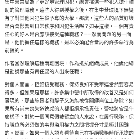
集中營當局為了更好地管理囚犯，總會挑選一些犯人擔任輔
助的管理職務。這些人得到授權之後，在集中營環境下無疑
有了對其他囚犯生殺予奪的大權。那麽，這些人的品質好壞
是否會影響到日常秩序和囚犯生活呢？如果這樣，一個有責
任心的好人是否應該接受這種職務？——然而問題的另一面
是，他們擔任這樣的職務，是以必須配合當局的許多惡行為
前提的。
作者當然理解這種兩難困境，作為抵抗組織成員，他說他總
是勸說那些有責任感的人出來任職：
對個人而言，拒絕接受職務、保持良知不受牽連當然要容易
得多，但如果是那樣，許多集中營中所取得的改善又是如何
實現的？那些施暴者和騙子又怎能被從關鍵崗位上移除？如
果所有尚未喪失道德感的人都拒絕承擔責任，營地將會是什
麽樣子？對於一個同意佩戴臂章的人來說，在履行職務、保
持職位所必須做的事與濫用權力之間把握分寸是極其困難
的。然而，如果一個人認真看待自己在拒絕職務時所承擔的