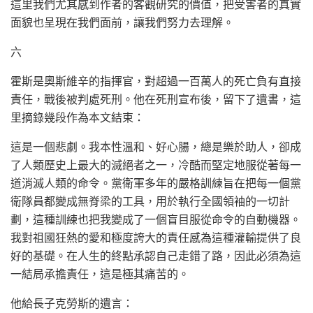
這里我們尤其感到作者的客觀研究的價值，把受害者的真實
面貌也呈現在我們面前，讓我們努力去理解。
六
霍斯是奧斯維辛的指揮官，對超過一百萬人的死亡負有直接
責任，戰後被判處死刑。他在死刑宣布後，留下了遺書，這
里摘錄幾段作為本文結束：
這是一個悲劇。我本性溫和、好心腸，總是樂於助人，卻成
了人類歷史上最大的滅絕者之一，冷酷而堅定地服從著每一
道消滅人類的命令。黨衛軍多年的嚴格訓練旨在把每一個黨
衛隊員都變成無脊梁的工具，用於執行全國領袖的一切計
劃，這種訓練也把我變成了一個盲目服從命令的自動機器。
我對祖國狂熱的愛和極度誇大的責任感為這種灌輸提供了良
好的基礎。在人生的終點承認自己走錯了路，因此必須為這
一結局承擔責任，這是極其痛苦的。
他給長子克勞斯的遺言：