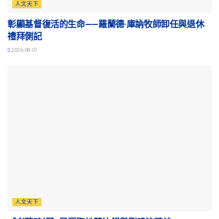
人文天下
彰顯基督復活的生命——羅蘭德·庫訥牧師卸任與退休
禮拜側記
2026-08-07
人文天下