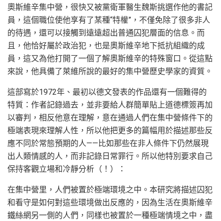
奧斯維辛集中營，很快又被黨衛軍醫生魏斯挑選作他的書記
員，這個職位使他享有了某種“特權”，不僅免除了很多非人
的待遇，還可以接觸到遠遠超出普通囚犯層面的信息。而
且，他恰好屬於政治犯，也是奧斯維辛地下抵抗組織的成
員，這又為他打開了一個了解奧斯維辛的特殊窗口。從這點
來說，他具備了萊維所說的最好的集中營歷史學家的資質。
這部寫於1972年、最初以德文發表的作品還有一個難得的
特質：作者記錄過去，並非要給人群簡單貼上道德標簽再加
以審判，相反他意在理解，意在通過人們在集中營條件下的
極端表現來理解人性，所以他把更多的篇幅用於描述那些反
應不同於常態預期的人——比如那些在非人條件下仍然展現
出人類情感的人，而非記錄日常罪行。所以他特別要求自己
保持客觀立場和冷靜分析（！）：
在集中營里，人們被置於極端環境之中。本研究將描述囚犯
和看守是如何對這些環境做出反應的，因為生活在奧斯維辛
鐵絲網另一側的人們，同樣也被置於一種極端情境之中，盡