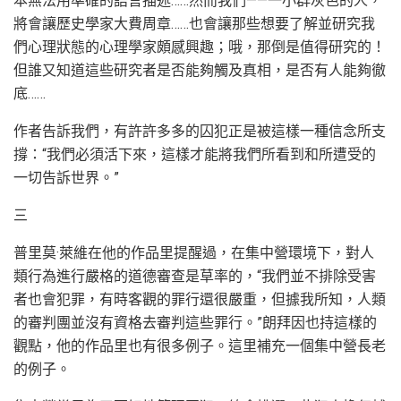
本無法用準確的語言描述……然而我們——一小群灰色的人，
將會讓歷史學家大費周章……也會讓那些想要了解並研究我
們心理狀態的心理學家頗感興趣；哦，那倒是值得研究的！
但誰又知道這些研究者是否能夠觸及真相，是否有人能夠徹
底……
作者告訴我們，有許許多多的囚犯正是被這樣一種信念所支
撐：“我們必須活下來，這樣才能將我們所看到和所遭受的
一切告訴世界。”
三
普里莫·萊維在他的作品里提醒過，在集中營環境下，對人
類行為進行嚴格的道德審查是草率的，“我們並不排除受害
者也會犯罪，有時客觀的罪行還很嚴重，但據我所知，人類
的審判團並沒有資格去審判這些罪行。”朗拜因也持這樣的
觀點，他的作品里也有很多例子。這里補充一個集中營長老
的例子。