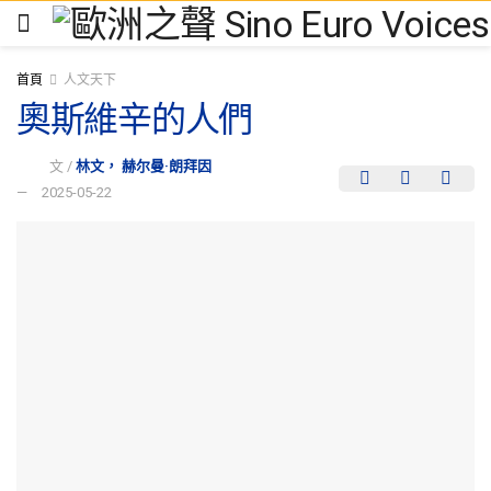
首頁
人文天下
奧斯維辛的人們
文 /
林文， 赫尔曼·朗拜因
2025-05-22