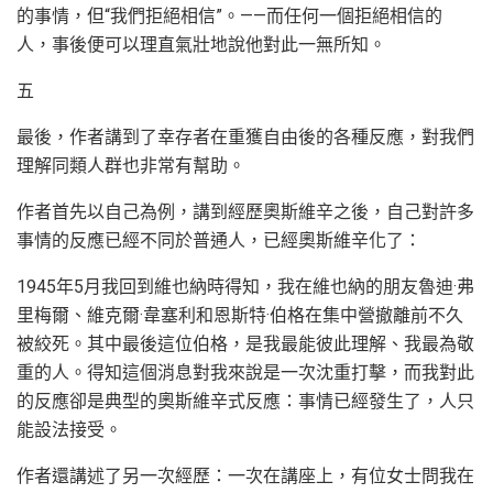
的事情，但“我們拒絕相信”。——而任何一個拒絕相信的
人，事後便可以理直氣壯地說他對此一無所知。
五
最後，作者講到了幸存者在重獲自由後的各種反應，對我們
理解同類人群也非常有幫助。
作者首先以自己為例，講到經歷奧斯維辛之後，自己對許多
事情的反應已經不同於普通人，已經奧斯維辛化了：
1945年5月我回到維也納時得知，我在維也納的朋友魯迪·弗
里梅爾、維克爾·韋塞利和恩斯特·伯格在集中營撤離前不久
被絞死。其中最後這位伯格，是我最能彼此理解、我最為敬
重的人。得知這個消息對我來說是一次沈重打擊，而我對此
的反應卻是典型的奧斯維辛式反應：事情已經發生了，人只
能設法接受。
作者還講述了另一次經歷：一次在講座上，有位女士問我在