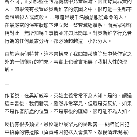
所不同；正如那些在毀滅機器中充當齒輪、因此背負罪責的
人，如果沒有被置於奧斯維辛的氛圍之中，很可能一生都不
會想到殺人或謀殺。……難道是幾千名願意服從命令的人，
在最嚴密的保密狀態下建立起一整套滅絕體系，而民眾卻聲
稱對此一無所知嗎？事情並非如此簡單。對奧斯維辛行兇者
行為的任何嚴肅分析，都必須超越這一小部分人。
由於這兩個特質，這本書構成了我閱讀萊維等集中營作家之
外的一個很好的補充，事實上也確實拓展了我對人性的理
解。
二
作者說，在奧斯威辛，英雄主義常常不為人知。是的，讀過
這本書後，我們發現，雖然非常罕見，但還是有反抗，如果
不是作者所處的位置，不是事後的匯總，很可能不為人知。
反抗有很多類型。最極端也最罕見的是起義——納粹從囚犯
中招募的特遣隊（負責將囚犯送入毒氣室、然後清理現場）