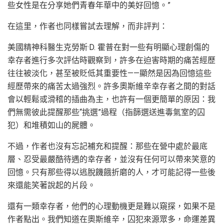
些女性是在分享她們青春年華中的美好回憶。”
在這里，作者也同樣嘗試去理解，而非評判：
美國精神科醫生克勞斯·D. 霍普在對一些有明顯心理創傷的
幸存者進行多次評估時觀察到，許多在迫害時期的痛苦經歷
往往被淡化，甚至被貶低其重要性——顯然是因為回憶這些
經歷帶來的痛苦太過強烈。許多奧斯維辛幸存者之間的對話
會以輕鬆或滑稽的插曲為主，也許有一個更簡單的原因：我
們無需彼此提醒那些“挑選”過程（指篩選送進毒氣室的囚
犯）和堆積如山的屍體。
不過，作者也沒有忘記補充和提醒：那些在營中處於最底
層、忍受最嚴酷待遇的幸存者，並沒有任何可以帶來笑意的
回憶。只有那些得以逃脫饑餓折磨的人，才可能記得一些後
來還能笑著說起的片段。
還有一類幸存者，他們的心理動機更是難以窺探，如果不是
作者點出。我們知道在奧斯維辛，囚犯來源眾多，命運差異