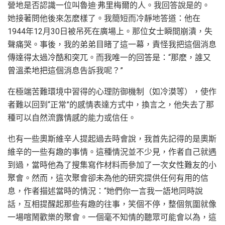
營地是否認識一位叫魯迪·弗里梅爾的人。我回答說是的。
她接著問他後來怎麽樣了。我簡短而冷靜地答道：他在
1944年12月30日被吊死在廣場上。那位女士瞬間崩潰，失
聲痛哭。事後，我的弟弟目睹了這一幕，責怪我把這個消息
傳達得太過冷酷和突兀。而我唯一的回答是：“那麽，誰又
曾溫柔地把這個消息告訴我呢？”
在極端苦難環境中習得的心理防御機制（如冷漠等），使作
者難以回到“正常”的感情表達方式中，換言之，他失去了那
種可以自然流露情感的能力或信任。
也有一些奧斯維辛人提起過去時會說，我首先記得的是奧斯
維辛的一些有趣的事情。這種情況並不少見，作者自己就遇
到過，當時他為了搜集寫作材料而參加了一次女性難友的小
聚會。然而，這次聚會卻未為他的研究提供任何有用的信
息，作者描述當時的情況：“她們你一言我一語地同時說
話，互相提醒起那些有趣的往事，笑個不停，整個氛圍就像
一場喧鬧歡樂的聚會。一個毫不知情的聽眾可能會以為，這