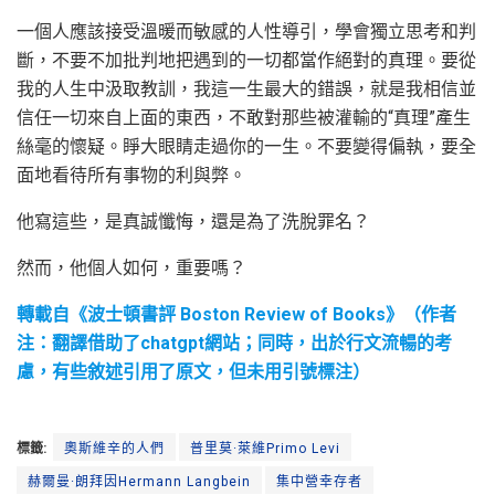
一個人應該接受溫暖而敏感的人性導引，學會獨立思考和判
斷，不要不加批判地把遇到的一切都當作絕對的真理。要從
我的人生中汲取教訓，我這一生最大的錯誤，就是我相信並
信任一切來自上面的東西，不敢對那些被灌輸的“真理”產生
絲毫的懷疑。睜大眼睛走過你的一生。不要變得偏執，要全
面地看待所有事物的利與弊。
他寫這些，是真誠懺悔，還是為了洗脫罪名？
然而，他個人如何，重要嗎？
轉載自《波士頓書評 Boston Review of Books》（作者
注：翻譯借助了chatgpt網站；同時，出於行文流暢的考
慮，有些敘述引用了原文，但未用引號標注）
標籤:
奧斯維辛的人們
普里莫·萊維Primo Levi
赫爾曼·朗拜因Hermann Langbein
集中營幸存者