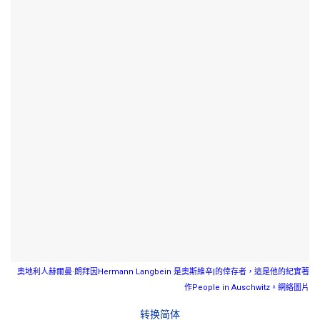
奧地利人赫爾曼·朗拜因Hermann Langbein 是奧斯維辛|的倖存者，這是他的紀實著
作People in Auschwitz。網絡圖片
转换简体