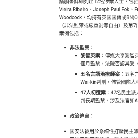
請願書詳細列出12名涉案人士，包括香港
Vieira Ribeiro、Joseph Paul Fok、F
Woodcock，均持有英國國籍或BN
（非法監禁或嚴重剝奪自由）及第7(
案例包括：
非法監禁
：
黎智英案
：傳媒大亨黎智英因
個月監禁，法院否認其受
五名言語治療師案
：五名
Wai-kin判刑，儘管國
47
人初選案
：47名民主派
判長期監禁，涉及法官如Andr
政治迫害
：
國安法被用於系統性打壓民主