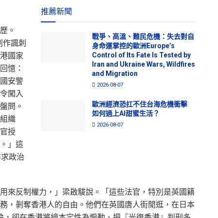
推薦新聞
歷。
戰爭、高溫、難民危機：失去對自
創作諷刺
身命運掌控的歐洲Europe’s
Control of Its Fate Is Tested by
港國家
Iran and Ukraine Wars, Wildfires
回憶：
and Migration
國安警
2026-08-07
令闖入
歐洲經濟恐扛不住台海危機衝擊
盤問。
如何過上AI甜蜜生活？
組織
2026-08-07
官授
。」這
尋求政治
用來反制權力，」梁啟駿說。「這些法官，特別是英國籍
務，剝奪香港人的自由。他們在英國唐人街閒逛，在日本
談闊論，卻在香港將繪本定性為煽動、把『光復香港』判刑多