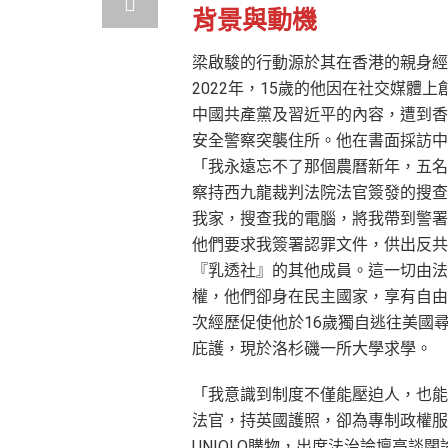
背景與動機
梁啟駿的行動源於其在香港的親身經
2022年，15歲的他因在社交媒體上
中國共產黨及習近平的內容，遭到香
安全警察突襲住所。他在書面採訪中
「我永遠忘不了那個農曆新年，五名
察持西九龍裁判法院法官簽發的搜查
我家，搜查我的電腦，將我帶到警署
他們要求我簽署認罪文件，供出反共
『乳透社』的其他成員。這一切由法
權，他們卻身在民主國家，享有自由
次經歷促使他於16歲獨自逃往美國
庇護，現於洛杉磯一所大學求學。
「我意識到制度不僅能壓迫人，也能
法官，持英國護照，卻為專制政權服
UNIQLO購物，出席法治論壇高