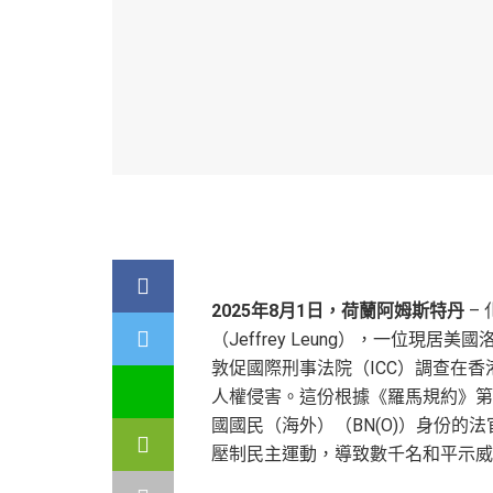
2025
年
8
月
1
日，荷蘭阿姆斯特丹
– 
（Jeffrey Leung），一位現
敦促國際刑事法院（ICC）調查在
人權侵害。這份根據《羅馬規約》第1
國國民（海外）（BN(O)）身份
壓制民主運動，導致數千名和平示威