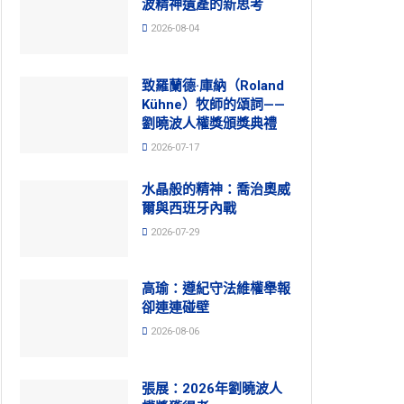
波精神遺產的新思考
2026-08-04
致羅蘭德·庫納（Roland
Kühne）牧師的頌詞——
劉曉波人權獎頒獎典禮
2026-07-17
水晶般的精神：喬治奧威
爾與西班牙內戰
2026-07-29
高瑜：遵紀守法維權舉報
卻連連碰壁
2026-08-06
張展：2026年劉曉波人