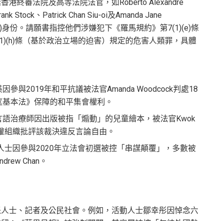
終審法院及高等法院法官，如Roberto Alexandre
rank Stock、Patrick Chan Siu-oi及Amanda Jane
(O)身份。請願書指控他們涉嫌犯下《羅馬規約》第7(1)(e)條
1)(h)條（基於政治立場的迫害）規定的危害人類罪，具體
參與2019年和平抗議被法官Amanda Woodcock判處18
《基本法》保障的和平集會權利。
言語治療師因出版被指「煽動」的兒童繪本，被法官Kwok
際人權組織批評該裁決違反言論自由。
人士因參與2020年立法會初選被控「串謀顛覆」，多數被
ew Chan。
派人士、記者及公民社會。例如，活動人士鄒幸彤因悼念六