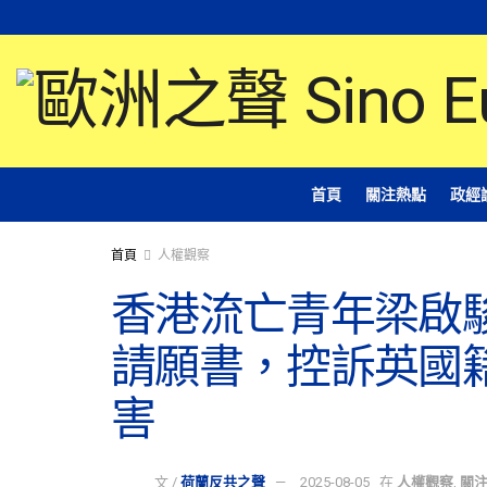
首頁
關注熱點
政經
首頁
人權觀察
香港流亡青年梁啟
請願書，控訴英國
害
文 /
荷蘭反共之聲
2025-08-05
在
人權觀察
,
關