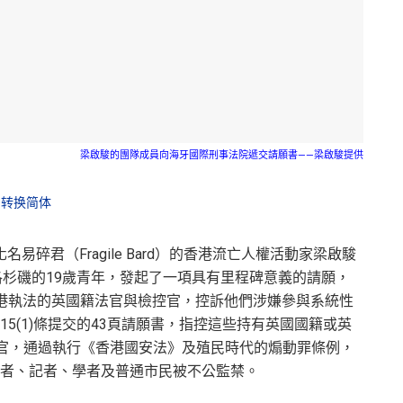
梁啟駿的團隊成員向海牙國際刑事法院遞交請願書——梁啟駿提供
转换简体
化名易碎君（Fragile Bard）的香港流亡人權活動家梁啟駿
居美國洛杉磯的19歲青年，發起了一項具有里程碑意義的請願，
香港執法的英國籍法官與檢控官，控訴他們涉嫌參與系統性
5(1)條提交的43頁請願書，指控這些持有英國國籍或英
的法官，通過執行《香港國安法》及殖民時代的煽動罪條例，
者、記者、學者及普通市民被不公監禁。