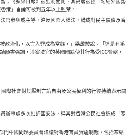
拘留；《蘋果日報》被強制關閉，其高層被控「勾結外國勢
「光復香港」言論可被判五年以上監禁。
籍法官參與或主導，違反國際人權法，構成對民主價值及香
被政治化，以言入罪成為常態，」梁啟駿說。「這是有系
請願書強調，涉案法官的英國國籍使其行為受ICC管轄，
來，國際社會對其壓制言論自由及公民權利的行徑持續表示關
專員辦事處多次批評國安法，稱其對香港公民社會造成「寒
行政部門中國問題委員會建議對香港官員實施制裁，包括凍結