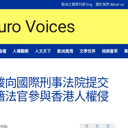
歐洲之聲發刊詞 Eng
關於我們 About us
論壇
人權觀察
人文天下
歐洲風情
文學世界
視頻薈萃
專
駿向國際刑事法院提交
籍法官參與香港人權侵
注熱點