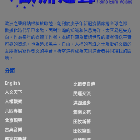
歐洲之聲網站根植於歐陸，創刊於庚子年新冠疫情席捲全球之際。
數據化時代早已來臨，面對浩瀚的知識和信息海洋，太容易迷失方
向。作為長年的媒體工作者，本網刊願為華語世界的讀者傳送平實
可靠的資訊，也為追求民主、自由、人權的有識之士及愛好文藝的
友朋提供寫作發文的平台。祈望這裡成為志同道合者共同耕耘的園
地。
分類
English
比爾曼自傳
人文天下
民運交流
人權觀察
淇園漫步
六四專欄
潤南文苑
北京觀察
田牧新著
古典音樂
田牧筆談
嚴家祺新著