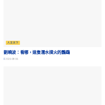
人文天下
劉曉波：看哪，這隻濡水撲火的鸚鵡
2026-08-06