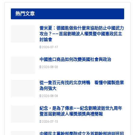
熱門文章
雷米夏：德國能做些什麼來協助防止中國武力
攻台？——首屆劉曉波人權獎暨中國憲政民主
討論會
2026-07-17
中國進口商品如何改變美國社會與政治
2026-08-03
從一隻百元有找的北京烤鴨 看懂中國製造業
為何強大
2026-08-04
紀念，是為了傳承——紀念劉曉波逝世九周年
暨首屆劉曉波人權獎頒獎典禮簡報
2026-07-15
中國民主黨幹部學院成立及首期幹部培訓班招