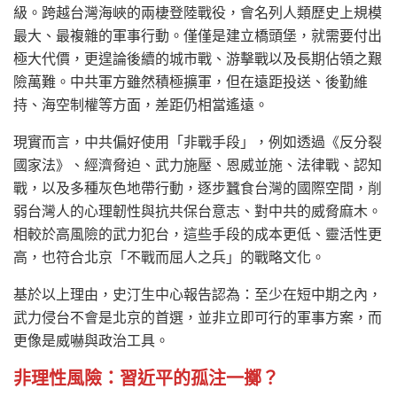
級。跨越台灣海峽的兩棲登陸戰役，會名列人類歷史上規模
最大、最複雜的軍事行動。僅僅是建立橋頭堡，就需要付出
極大代價，更遑論後續的城市戰、游擊戰以及長期佔領之艱
險萬難。中共軍方雖然積極擴軍，但在遠距投送、後勤維
持、海空制權等方面，差距仍相當遙遠。
現實而言，中共偏好使用「非戰手段」，例如透過《反分裂
國家法》、經濟脅迫、武力施壓、恩威並施、法律戰、認知
戰，以及多種灰色地帶行動，逐步蠶食台灣的國際空間，削
弱台灣人的心理韌性與抗共保台意志、對中共的威脅麻木。
相較於高風險的武力犯台，這些手段的成本更低、靈活性更
高，也符合北京「不戰而屈人之兵」的戰略文化。
基於以上理由，史汀生中心報告認為：至少在短中期之內，
武力侵台不會是北京的首選，並非立即可行的軍事方案，而
更像是威嚇與政治工具。
非理性風險：習近平的孤注一擲？