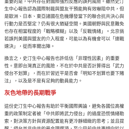
重要的是，中共存在對國際強烈反應的誤判風險。雖然史汀
生中心報告認為國際制裁與盟友干預能夠有效嚇阻中共，但
是歐洲、日本、東亞諸國在危機爆發當下的聯合抗共決心與
行動力是否堅定？仍有很大猶疑空間。美國朝野與民意難免
也存在相當程度的「戰略模糊」以及「反戰情緒」。北京倘
若誤判美國與盟友的介入程度，可能以為有機會可以「速戰
速決」，從而率爾出陣。
換言之，史汀生中心報告也許低估「非理性因素」的重要
性。意即台灣真正的風險，不在於中共是否計算得出「武力
侵台不划算」，而在於習近平是否會「明知不划算也要下賭
注」，以及是不是有足夠的動員能力。
灰色地帶的長期戰爭
這份史汀生中心報告有助於平衡國際輿論，避免各國位高權
重的政策制定者被「中共即將武力侵台」的過度恐慌情緒勒
索，對決策方針與資源配置能有更冷靜細緻的思考；並且提
醒：侵台並非中共的最合理選項，至少目前中共更傾向於以