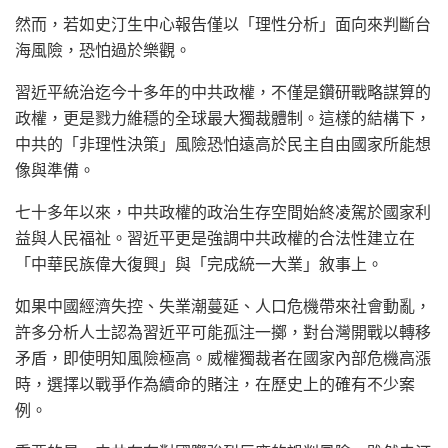
然而，若如史汀生中心報告僅以「理性分析」面向來判斷台
海風險，恐怕過於樂觀。
習近平統治迄今十多年的中共政權，不僅是鑽研戰略謀算的
政權，更是戮力維穩的全球最大獨裁體制。這樣的結構下，
中共的「非理性決策」風險恐怕遠高於民主自由國家所能想
像與準備。
七十多年以來，中共政權的政治生存空間始終凌駕於國家利
益與人民福祉。習近平更是強調中共政權的合法性建立在
「中華民族偉大復興」與「完成統一大業」敘事上。
如果中國經濟失控、失業潮蔓延、人口危機帶來社會動亂，
許多分析人士認為習近平可能孤注一擲，對台灣開戰以轉移
矛盾，即使明知風險極高。威權獨裁者在國家內部危機高漲
時，選擇以戰爭作為續命的賭注，在歷史上的確有不少案
例。