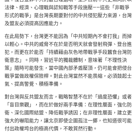
法律、經濟、心理戰與認知戰等手段施壓——這些「非戰爭
形式的戰爭」是台灣長期要對付的中共侵犯壓力來源，台灣
及盟友必須提高因應能力。
在此局勢下，台灣更不能因為「中共短期內不會打我」而掉
以輕心。中共的威脅不在於是否明天就會發射飛彈、登台進
犯，而更在於能否「持續藉由灰色地帶戰爭手段蠶食台灣防
衛意志」。同時，習近平的獨裁體制，意味著「不理性決
策」隨時可能發生，當中國內部矛盾壓頂，仍可能會把侵台
戰爭當做政權保險桿。對此台灣當然不能畏縮，必須鼓起士
氣、提高警覺、積極準備。
對台灣與反共盟友而言，戰略智慧不在於「過度恐懼」或者
「盲目樂觀」，而在於做好兩手準備：在理性層面，強化防
衛、深化國際結盟、降低戰爭誘因；在非理性層面，建立更
強大的嚇阻能力，讓北京即使企圖孤注一擲，也知道很可能
付出政權垮台的極高代價，不敢貿然行動。