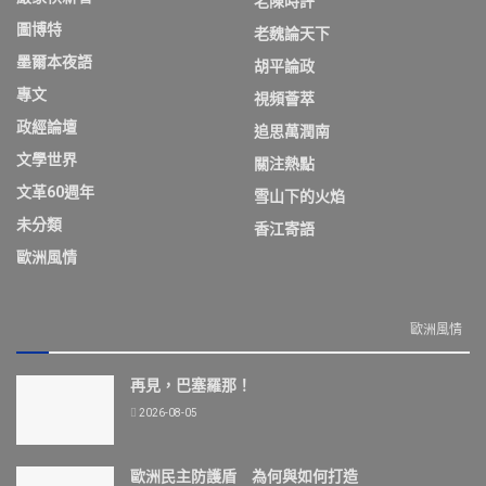
老陳時評
圖博特
老魏論天下
墨爾本夜語
胡平論政
專文
視頻薈萃
政經論壇
追思萬潤南
文學世界
關注熱點
文革60週年
雪山下的火焰
未分類
香江寄語
歐洲風情
歐洲風情
再見，巴塞羅那！
2026-08-05
歐洲民主防護盾 為何與如何打造