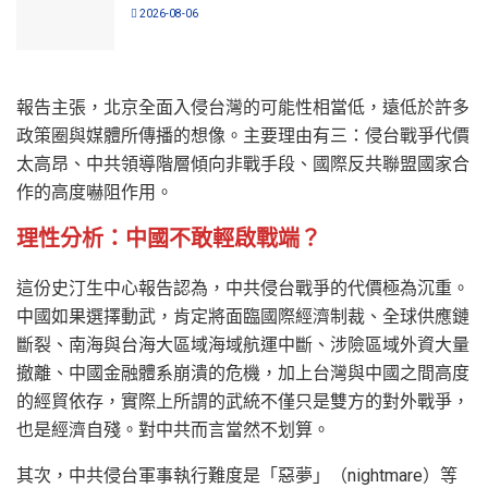
2026-08-06
報告主張，北京全面入侵台灣的可能性相當低，遠低於許多
政策圈與媒體所傳播的想像。主要理由有三：侵台戰爭代價
太高昂、中共領導階層傾向非戰手段、國際反共聯盟國家合
作的高度嚇阻作用。
理性分析：中國不敢輕啟戰端？
這份史汀生中心報告認為，中共侵台戰爭的代價極為沉重。
中國如果選擇動武，肯定將面臨國際經濟制裁、全球供應鏈
斷裂、南海與台海大區域海域航運中斷、涉險區域外資大量
撤離、中國金融體系崩潰的危機，加上台灣與中國之間高度
的經貿依存，實際上所謂的武統不僅只是雙方的對外戰爭，
也是經濟自殘。對中共而言當然不划算。
其次，中共侵台軍事執行難度是「惡夢」（nightmare）等