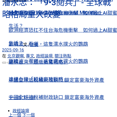
潘永忠：「9•3閱兵」- 全球戰
查看所有結果
略格局重大改變
and Ukraine Wars, Wildfires and Migration
歐洲經濟恐扛不住台海危機衝擊 如何過上AI甜
生活？
歐洲經濟恐扛不住台海危機衝擊 如何過上AI甜
生活？
劉曉波：看哪，這隻濡水撲火的鸚鵡
文 /
法廣
2025-09-16
在
北京觀察
,
專文
,
政經論壇
,
關注熱點
劉曉波：看哪，這隻濡水撲火的鸚鵡
建構台灣「超級豪豬戰略」
建構台灣「超級豪豬戰略」
中國全球追稅補財政缺口 鎖定富豪海外資產
中國全球追稅補財政缺口 鎖定富豪海外資產
上一個
下一個
政經論壇
上一個
下一個