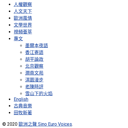
人權觀察
人文天下
歐洲風情
文學世界
視頻薈萃
專文
墨爾本夜語
香江寄語
胡平論政
北京觀察
潤南文苑
淇園漫步
老陳時評
雪山下的火焰
English
古典音樂
田牧新著
© 2020
歐洲之聲 Sino Euro Voices
.