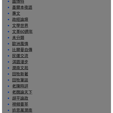
圖博特
墨爾本夜語
專文
政經論壇
文學世界
文革60週年
未分類
歐洲風情
比爾曼自傳
民運交流
淇園漫步
潤南文苑
田牧新著
田牧筆談
老陳時評
老魏論天下
胡平論政
視頻薈萃
追思萬潤南