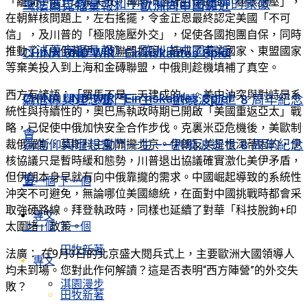
「離間中俄」之策失敗。再則川普針對伊朗的「極限施壓」，
聖尼古拉教堂：和平祈禱與自由精神的象徵
《法蘭克福彙報》：歐洲向中國靠近
在朝鮮核問題上，左右搖擺，令金正恩最終認定美國「不可
信」，及川普的「極限施壓外交」，促使各國抱團自保，同時
《法蘭克福彙報》：歐洲向中國靠近
推動了「中俄朝伊」的聯盟加固，造成了南美國家、東盟國家
CHINA UND WIR · Ein riskantes Spiel
等棄美投入到上海和金磚聯盟，中俄則趁機填補了真空。
西方有諺語：「羅馬不是一天建成的」。美中沖突與對峙是系
CHINA UND WIR · Ein riskantes Spiel
為信仰與理想奮鬥一生——劉曉波逝世 8 周年紀念
統性與持續性的，奧巴馬執政時期已開啟「美國重返亞太」戰
略，已促使中俄加快安全合作步伐。克裏米亞危機後，美歐制
會
裁俄羅斯，莫斯科主動靠攏北京。伊朗反美是根深蒂固的，伊
為信仰與理想奮鬥一生——劉曉波逝世 8 周年紀念
核協議只是暫時緩和態勢，川普退出協議確實激化美伊矛盾，
但伊朗本身早就有向中俄靠攏的需求。中國崛起導致的系統性
會
上一個
下一個
沖突不可避免，無論哪位美國總統，在面對中國挑戰時都會采
取強硬路線。拜登執政時，同樣也延續了對華「科技脫鉤+印
專文
上一個
下一個
太圍堵」政策。
田牧新著
法廣： 在9月3日的北京盛大閱兵式上，主要歐洲大國領導人
專文
均未到場。您對此作何解讀？這是否表明“西方陣營”的外交失
淇園漫步
敗？
田牧新著