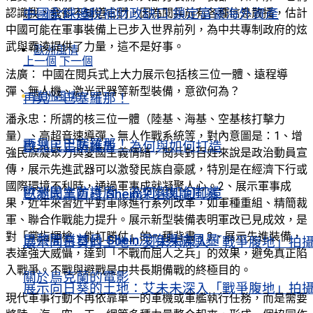
中國全球追稅補財政缺口 鎖定富豪海外資產
認識我，我卻不知道它們。因為閱兵前有各種信息散播，估計
上一個
下一個
中國可能在軍事裝備上已步入世界前列，為中共專制政府的炫
武與霸淩提供了力量，這不是好事。
歐洲風情
上一個
下一個
法廣： 中國在閱兵式上大力展示包括核三位一體、遠程導
彈、無人機、激光武器等新型裝備，意欲何為？
歐洲風情
再見，巴塞羅那！
潘永忠：所謂的核三位一體（陸基、海基、空基核打擊力
量）、高超音速導彈、無人作戰系統等，對內意圖是：1、增
再見，巴塞羅那！
歐洲民主防護盾 為何與如何打造
強民族凝聚力與愛國主義情緒，閱兵對百姓來說是政治動員宣
傳，展示先進武器可以激發民族自豪感，特別是在經濟下行或
國際環境不利時，通過軍事成就凝聚人心。2、展示軍事成
歐洲民主防護盾 為何與如何打造
巴黎開業首日 Shein深陷輿論風暴
果，近年來習近平對軍隊進行系列改革，如軍種重組、精簡裁
軍、聯合作戰能力提升。展示新型裝備表明軍改已見成效，是
對「黨指揮槍、能打勝仗」的一種背書。3、展示先進裝備，
巴黎開業首日 Shein深陷輿論風暴
展示向日葵的土地：艾未未深入「戰爭腹地」拍
表達強大威懾，達到「不戰而屈人之兵」的效果，避免真正陷
入戰爭。不戰與避戰是中共長期備戰的終極目的。
關於烏克蘭的電影
展示向日葵的土地：艾未未深入「戰爭腹地」拍
現代軍事行動不再依靠單一的軍機或軍艦執行任務，而是需要