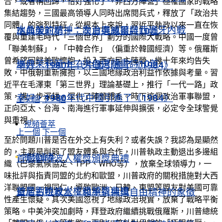
合，或者稱回歸，恰好強化了「非西方陣營」極權國家的戰略
集結趨勢，三國最高領導人同時出席閱兵式，釋放了「政治共
同體」的強烈特征。從根本上來說，習近平執政以來一直在恢
水晶般的精神：喬治奧威爾與西班牙內戰
瑞典茉莉第十二次自選題畫詩10首
覆與重建毛時代「三個世界」劃分的國際大戰略。中國一度曾
「聯美制蘇」，「中韓合作」（偏重於韓國經濟）等。俄羅斯
曾希望回歸美歐懷抱，投入西方民主陣營，幾十年來均告失
瑞典茉莉第十二次自選題畫詩10首
幸好，1980年代中國引進了《1984》
敗，中俄朝重新擁抱，以三國地緣政治利益作依據與考量。習
近平在毛澤東「第三世界」理論基礎上，推行「一代一路」政
策，進一步深耕、深化了陣營體系。時下這個政治軍事聯盟，
幸好，1980年代中國引進了《1984》
上一個
下一個
正向亞太、台海、南海進行軍事延伸與擴張，必定令全球警覺
與重視。
視頻薈萃
上一個
下一個
至於問題川普是否在外交上有失利？或者失誤？我認為是顯然
的，主要是削弱了盟友體系與合作，川普執政主動退出多邊組
視頻薈萃
首屆劉曉波人權獎頒獎典禮
織（巴黎氣候協定、TPP、WHO等），放棄全球領導力，一
味批評與指責同盟的北約和歐盟，川普政府的關稅措施對大西
洋聯盟國一視同仁，導致歐洲、日韓、東盟等盟友對美國可靠
首屆劉曉波人權獎頒獎典禮
聖尼古拉教堂：和平祈禱與自由精神的象徵
性產生懷疑。其次美國忽視了地緣政治現實，放棄了戰略平衡
策略。中美沖突加劇時，拜登政府繼續挑戰俄羅斯，川普總統