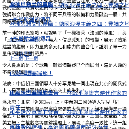
將陸、海、空、天、網等多種力量整合起來，形成一個協同作
關於烏克蘭的電影
歐洲思想文化長廊：德國浪漫主義之四：豐饒之
戰的整體，以實現更高的作戰效率。這種「體系建設」的理念
強調聯合作戰能力，將不同軍兵種的裝備和力量融為一體，共
–哥尼斯堡的傳奇
同應對覆雜的軍事挑戰。
歐洲思想文化長廊：德國浪漫主義之四：豐饒之
前一陣的印巴空戰，就證明了「一機獨秀（法國的陣風）」與
–哥尼斯堡的傳奇
上一個
下一個
「三位一體」（有人、無人、信息感知）的轉變，展示了體系
建設的趨勢，即力量的多元化和能力的整合化。證明了單一力
文學世界
量作戰難以應對戰局。
上一個
下一個
令人憂慮的是：全球新一輪軍備競賽已全面展開，這是人類的
不幸與悲劇。
文學世界
再見，巴塞羅那！
法廣：中俄朝三國領導人十分罕見地一同出現在北京的閱兵式
上，是否意味著特朗普在外交上的失利？
再見，巴塞羅那！
和平始於真實的聲音——在戰爭與謊言時代作家的
潘永忠：北京「9•3閱兵」上，中俄朝三國領導人罕見「同
責任
框」，在當前國際局勢高度緊張的大背景下，絕不僅僅是一場
和平始於真實的聲音——在戰爭與謊言時代作家的
儀式，它展示了全球戰略格局的重大改變。三國在安全觀、反
美立場、主權觀念等關鍵議題上，展現了高度一致性。這一組
責任
水晶般的精神：喬治奧威爾與西班牙內戰