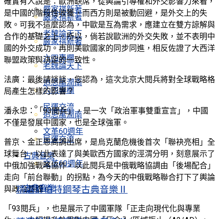
確實有人說是：歐洲缺席，從輿論引導權和外交影響力來看，
嚴家祺新著
是中國的階段性收獲，而西方則是被動回避，是外交上的失
嚴家祺新著
敗。可我不這麼認為，中歐是互為需求，應建立在雙方諒解與
老魏論天下
合作的基礎之上。所以，倘若說歐洲的外交失敗，並不表明中
嚴家祺新著
國的外交成功。再則美歐國家的同步同進，相反佐證了大西洋
六四專欄
聯盟政策與決定的一致性。
老魏論天下
法廣：最後請談談，您認為，這次北京大閱兵將對全球戰略格
追思萬潤南
六四專欄
局產生怎樣的影響？
民運交流
潘永忠：「93閱兵」，是一次「政治軍事雙重宣言」，中國
追思萬潤南
不僅是發展中國家，也是全球強軍。
文革60週年
民運交流
普京、金正恩高調出席，是烏克蘭危機後首次「聯袂亮相」全
球舞台，以此表達了與美歐西方國家的涇渭分明，刻意展示了
古典音樂
文革60週年
中俄加強戰略協作，以此閱兵是中俄戰略協調由「後場配合」
走向「前台聯動」的拐點，為今天的中俄戰略聯合打下了輿論
古典音樂
精選舒伯特鋼琴古典音樂Ⅱ
與政治基礎。
「93閱兵」，也是展示了中國軍隊「正走向現代化與專業