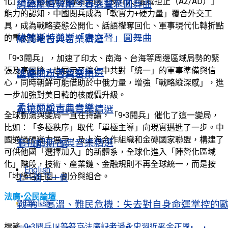
化」，大幅提升外界對中國「反介入/區域拒止（A2/AD）」
精選舒伯特鋼琴古典音樂Ⅱ
約翰斯特勞斯「春之聲」圓舞曲
能力的認知，中國閱兵成為「軟實力+硬力量」覆合外交工
具，成為戰略姿態公開化、話語權奪回化、軍事現代化轉折點
約翰斯特勞斯「春之聲」圓舞曲
的重大事件。
維瓦地古典音樂精選
「9•3閱兵」，加速了印太、南海、台海等周邊區域局勢的緊
張及高風險，也展示了強化中共對「統一」的軍事準備與信
維瓦地古典音樂精選
孟德爾松古典音樂
心，同時朝鮮可能借助於中俄力量，增強「戰略縱深感」，進
一步加強對美日韓的核威懾升級。
孟德爾松古典音樂
布拉姆斯古典音樂精選
全球動蕩與變局一直在持續，「9•3閱兵」催化了這一變局，
比如：「多極秩序」取代「單極主導」向現實邁進了一步。中
國通過硬實力展示，及上海合作組織和金磚國家聯盟，構建了
布拉姆斯古典音樂精選
上一個
下一個
可供他國「選擇加入」的新體系，全球化進入「陣營化區域
化」階段，技術、產業鏈、金融規則不再全球統一，而是按
English
「地緣信任圈」劃分與組合。
上一個
下一個
法廣•公民論壇
English
戰爭、高溫、難民危機：失去對自身命運掌控的
標籤:
9•3閱兵
川普
普京
法廣記者
潘永忠
習近平
金正恩