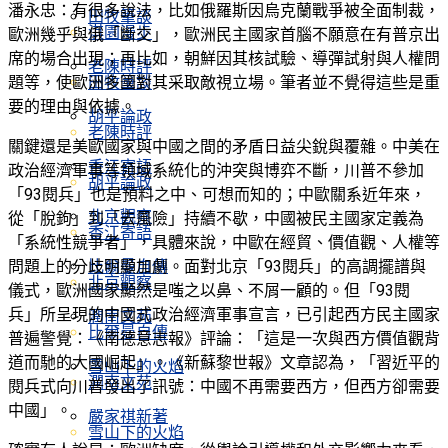
潘永忠：有很多說法，比如俄羅斯因烏克蘭戰爭被全面制裁，
田牧筆談
淇園漫步
歐洲幾乎與俄「斷交」，歐洲民主國家首腦不願意在有普京出
席的場合出現；再比如，朝鮮因其核試驗、導彈試射與人權問
老陳時評
田牧筆談
題等，使歐洲多國對其采取敵視立場。筆者並不覺得這些是重
要的理由與依據。
胡平論政
老陳時評
關鍵還是美歐國家與中國之間的矛盾日益尖銳與覆雜。中美在
香江寄語
政治經濟軍事等領域系統化的沖突與博弈不斷，川普不參加
胡平論政
「93閱兵」也是預料之中、可想而知的；中歐關系近年來，
北京觀察
從「脫鉤」到「去風險」持續不歇，中國被民主國家定義為
香江寄語
「系統性競爭者」，具體來說，中歐在經貿、價值觀、人權等
比爾曼自傳
問題上的分歧明顯加劇。面對北京「93閱兵」的高調擺譜與
北京觀察
儀式，歐洲國家顯然是嗤之以鼻、不屑一顧的。但「93閱
兵」所呈現的中國式政治經濟軍事宣言，已引起西方民主國家
潤南文苑
比爾曼自傳
普遍警覺：《南德意志報》評論：「這是一次與西方價值觀背
道而馳的大國崛起」。《新蘇黎世報》文章認為，「習近平的
雪山下的火焰
潤南文苑
閱兵式向川普發出了訊號：中國不再需要西方，但西方卻需要
中國」。
嚴家祺新著
雪山下的火焰