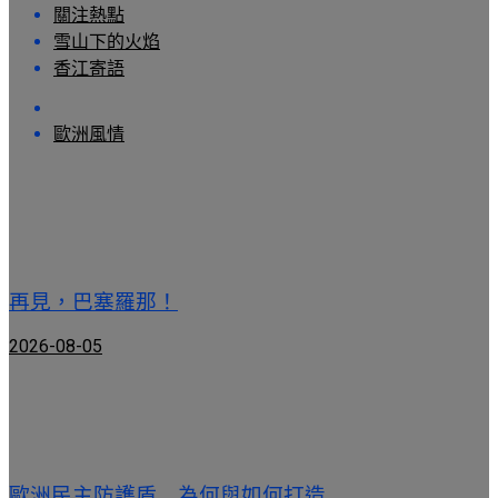
關注熱點
雪山下的火焰
香江寄語
歐洲風情
再見，巴塞羅那！
2026-08-05
歐洲民主防護盾 為何與如何打造