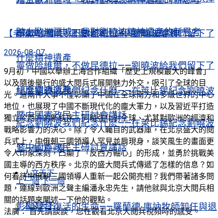
踏上歐洲疆域，我對劉曉波精神遺產的新思考
寧做哈維爾，不做昆德拉——劉曉波給我們留下了
【老陳時評】民運聖地萊比錫與劉曉波精神
2026-08-07
什麼精神遺產
寧做哈維爾，不做昆德拉——劉曉波給我們留下了
9月初，中國以舉辦上海合作組織「歷史上規模最大的峰會」
以及隨後舉行的盛大閱兵式展開魅力外交，吸引了全球的目
什麼精神遺產
紀念劉曉波我們紀念什麽——在萊比錫紀念劉曉波
光。這兩件大事不僅彰顯了中國在全球南方和多級世界的中心
地位，也展現了中國不斷現代化的龐大軍力，以及習近平打造
暨中國憲政民主研討會講話
獨立於西方的新秩序，同時強化對全球、尤其對歐洲的經濟和
紀念劉曉波我們紀念什麽——在萊比錫紀念劉曉波
戰略影響力的決心。除了令人矚目的武器庫，在北京盛大的閱
兵式上，中俄朝三國領導人罕見並肩現身，談笑風生的畫面更
暨中國憲政民主研討會講話
上一個
下一個
令人印象深刻，凸顯了「反西方軸心」的形成，並勇於挑戰美
國主導的西方秩序。北京的盛大閱兵式傳遞了怎樣的信息？如
人文天下
何看待中俄朝三國領導人重新一起公開亮相？我們帶著諸多問
上一個
下一個
題，連線到歐洲之聲主編潘永忠先生，請他就與北京大閱兵相
關的話題來闡述一下他的觀點。
人文天下
彰顯基督復活的生命——羅蘭德·庫訥牧師卸任與退
法廣： 首先請談談，您在觀看北京大閱兵視頻時的感受。