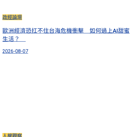
政經論壇
歐洲經濟恐扛不住台海危機衝擊 如何過上AI甜蜜
生活？
2026-08-07
人權觀察