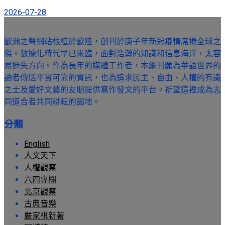
2026-07-28
歐洲之聲網站根植於歐陸，創刊於庚子年新冠疫情席捲全球之
際。數據化時代早已來臨，面對浩瀚的知識和信息海洋，太容
易迷失方向。作為長年的媒體工作者，本網刊願為華語世界的
讀者傳送平實可靠的資訊，也為追求民主、自由、人權的有識
之士及愛好文藝的友朋提供寫作發文的平台。祈望這裡成為志
同道合者共同耕耘的園地。
分類
English
人文天下
人權觀察
六四專欄
北京觀察
古典音樂
嚴家祺新著