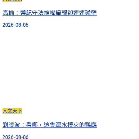
高瑜：遵紀守法維權舉報卻連連碰壁
2026-08-06
人文天下
劉曉波：看哪，這隻濡水撲火的鸚鵡
2026-08-06