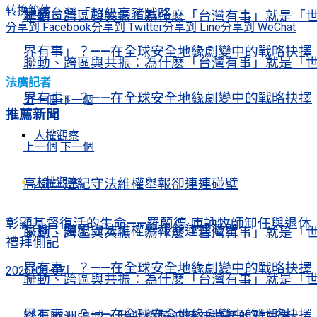
转换简体
建構台灣「超級豪豬戰略」
聯動、跨區與共振：為什麽「台灣有事」就是「
分享到 Facebook
分享到 Twitter
分享到 Line
分享到 WeChat
界有事」？——在全球安全地緣劇變中的戰略抉擇
聯動、跨區與共振：為什麽「台灣有事」就是「
法廣記者
界有事」？——在全球安全地緣劇變中的戰略抉擇
上一個
下一個
推薦新聞
人權觀察
上一個
下一個
人權觀察
高瑜：遵紀守法維權舉報卻連連碰壁
彰顯基督復活的生命——羅蘭德·庫訥牧師卸任與退休
高瑜：遵紀守法維權舉報卻連連碰壁
聯動、跨區與共振：為什麽「台灣有事」就是「
禮拜側記
界有事」？——在全球安全地緣劇變中的戰略抉擇
2026-08-07
聯動、跨區與共振：為什麽「台灣有事」就是「
界有事」？——在全球安全地緣劇變中的戰略抉擇
踏上歐洲疆域，我對劉曉波精神遺產的新思考