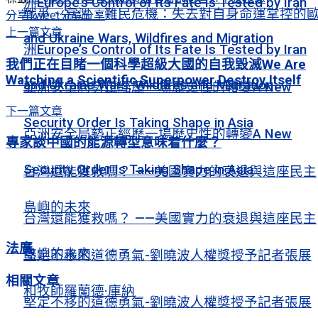
洲Europe’s Control of Its Fate Is Tested by Iran
戰爭、高溫、難民危機：失去對自身命運掌控的
分享
Tweet
分享
分享
上一篇文章
and Ukraine Wars, Wildfires and Migration
洲Europe’s Control of Its Fate Is Tested by Iran
我們正在目睹一個科學超級大國的自我毀滅We Are
Watching a Scientific Superpower Destroy Itself
and Ukraine Wars, Wildfires and Migration
亞洲安全局勢正經歷一場歷史性的轉變A New
下一篇文章
Security Order Is Taking Shape in Asia
亞洲安全局勢正經歷一場歷史性的轉變A New
專家談中國的能源轉型意味着什麼？
Security Order Is Taking Shape in Asia
台灣還能獲救嗎？ ——美國實力的衰退與這座民主
島嶼的未來
台灣還能獲救嗎？ ——美國實力的衰退與這座民主
法廣
島嶼的未來
堅定不移的道德勇氣-劉曉波人權獎授予記者張展
相關
文章
和牧師羅蘭德·庫納
堅定不移的道德勇氣-劉曉波人權獎授予記者張展