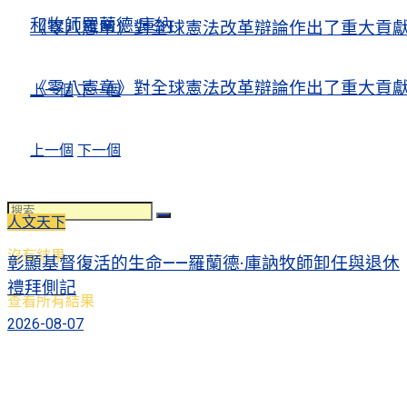
和牧師羅蘭德·庫納
《零八憲章》對全球憲法改革辯論作出了重大貢
《零八憲章》對全球憲法改革辯論作出了重大貢
上一個
下一個
上一個
下一個
人文天下
沒有結果
彰顯基督復活的生命——羅蘭德·庫訥牧師卸任與退休
禮拜側記
查看所有結果
2026-08-07