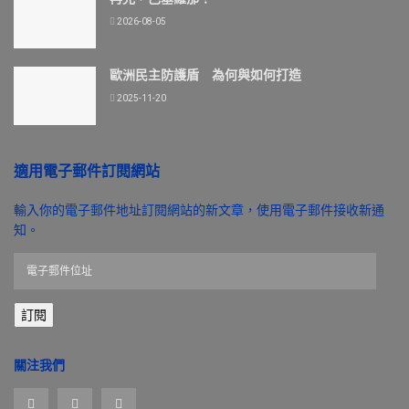
2026-08-05
歐洲民主防護盾 為何與如何打造
2025-11-20
適用電子郵件訂閱網站
輸入你的電子郵件地址訂閱網站的新文章，使用電子郵件接收新通
知。
電
子
郵
訂閱
件
位
址
關注我們