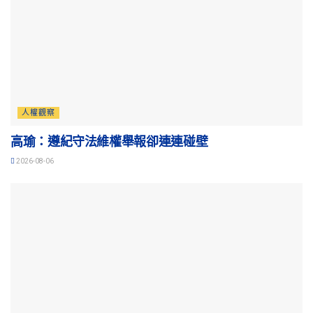
人權觀察
高瑜：遵紀守法維權舉報卻連連碰壁
2026-08-06