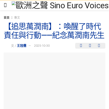
首頁
專文
【追思萬潤南】：喚醒了時代
責任與行動——紀念萬潤南先生
文 /
王冠儒
2025-10-30