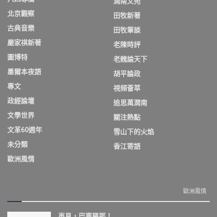
潤南文苑
北京觀察
田牧新著
古典音樂
田牧筆談
嚴家祺新著
老陳時評
圖博特
老魏論天下
墨爾本夜語
胡平論政
專文
視頻薈萃
政經論壇
追思萬潤南
文學世界
關注熱點
文革60週年
雪山下的火焰
未分類
香江寄語
歐洲風情
歐洲風情
再見，巴塞羅那！