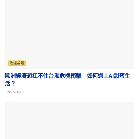
政經論壇
歐洲經濟恐扛不住台海危機衝擊 如何過上AI甜蜜生
活？
2026-08-07