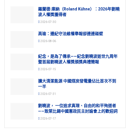
羅蘭德·庫納（Roland Kühne）：2026年劉曉
波人權獎獲得者
2026-07-30
高瑜：遵紀守法維權舉報卻連連碰壁
2026-08-06
紀念，是為了傳承——紀念劉曉波逝世九周年
暨首屆劉曉波人權獎頒獎典禮簡報
2026-07-15
擴大清潔能源 中國煤炭發電量佔比首次不到
一半
2026-07-31
劉曉波， 一位追求真理、自由的和平殉道者
——致萊比錫中國憲政民主討論會上的歡迎詞
2026-07-17