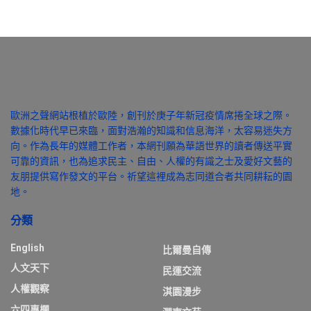
歐洲之聲網站根植於歐陸，創刊於庚子年新冠疫情席捲全球之際。
數據化時代早已來臨，面對浩瀚的知識和信息海洋，太容易迷失方
向。作為長年的媒體工作者，本網刊願為華語世界的讀者傳送平實
可靠的資訊，也為追求民主、自由、人權的有識之士及愛好文藝的
友朋提供寫作發文的平台。祈望這裡成為志同道合者共同耕耘的園
地。
分類
English
比爾曼自傳
人文天下
民運交流
人權觀察
淇園漫步
六四專欄