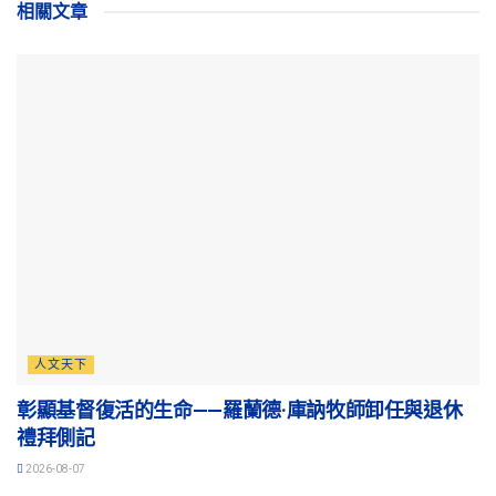
相關
文章
人文天下
彰顯基督復活的生命——羅蘭德·庫訥牧師卸任與退休
禮拜側記
2026-08-07