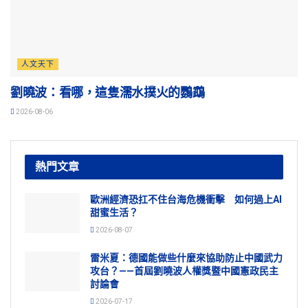
人文天下
劉曉波：看哪，這隻濡水撲火的鸚鵡
2026-08-06
熱門文章
歐洲經濟恐扛不住台海危機衝擊 如何過上AI
甜蜜生活？
2026-08-07
雷米夏：德國能做些什麼來協助防止中國武力
攻台？——首屆劉曉波人權獎暨中國憲政民主
討論會
2026-07-17