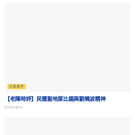
人文天下
【老陳時評】民運聖地萊比錫與劉曉波精神
2026-08-07