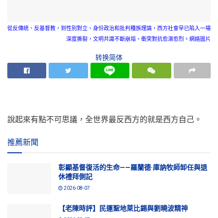
從反傳統、反基督教，到性別對立、身份政治和批判種族理論，西方社會早已陷入一場
深度撕裂，文明共識不斷崩塌，衝突對抗愈演愈烈。網絡圖片
转换简体
說起來有點不可思議，全世界最反西方的就是西方自己。
推薦新聞
彰顯基督復活的生命——羅蘭德·庫訥牧師卸任與退
休禮拜側記
2026-08-07
【老陳時評】民運聖地萊比錫與劉曉波精神