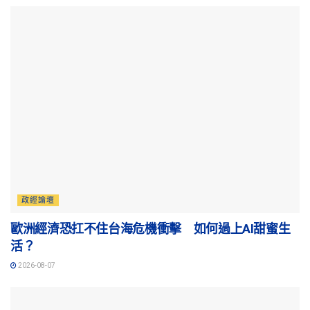
政經論壇
歐洲經濟恐扛不住台海危機衝擊 如何過上AI甜蜜生
活？
2026-08-07