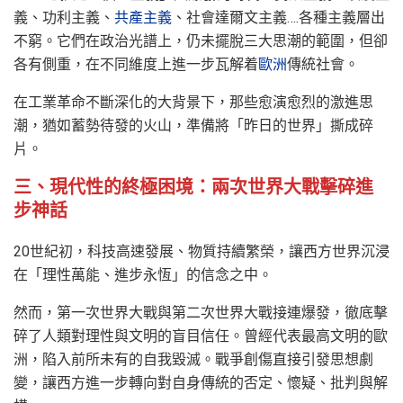
義、功利主義、
共產主義
、社會達爾文主義….各種主義層出
不窮。它們在政治光譜上，仍未擺脫三大思潮的範圍，但卻
各有側重，在不同維度上進一步瓦解着
歐洲
傳統社會。
在工業革命不斷深化的大背景下，那些愈演愈烈的激進思
潮，猶如蓄勢待發的火山，準備將「昨日的世界」撕成碎
片。
三、現代性的終極困境：兩次世界大戰擊碎進
步神話
20世紀初，科技高速發展、物質持續繁榮，讓西方世界沉浸
在「理性萬能、進步永恆」的信念之中。
然而，第一次世界大戰與第二次世界大戰接連爆發，徹底擊
碎了人類對理性與文明的盲目信任。曾經代表最高文明的歐
洲，陷入前所未有的自我毀滅。戰爭創傷直接引發思想劇
變，讓西方進一步轉向對自身傳統的否定、懷疑、批判與解