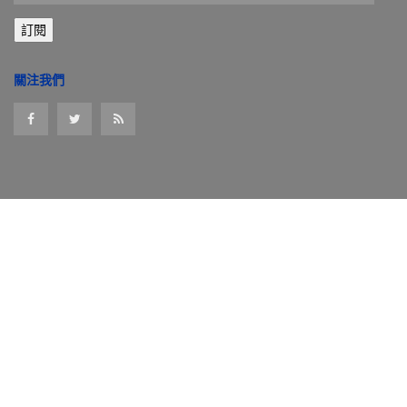
郵
訂閱
件
位
址
關注我們