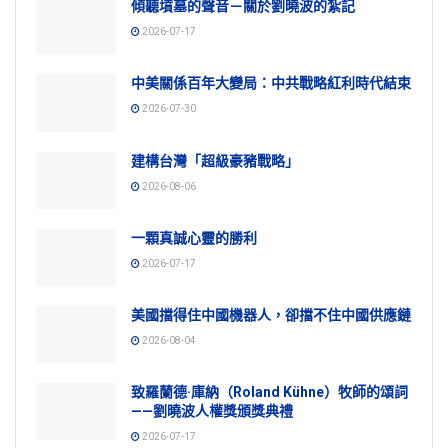
傾聽墳墓的聲音－關於劉曉波的紮記
2026-07-17
中美關係百年大變局：中共戰略紅利時代結束
2026-07-30
建構台灣「超級豪豬戰略」
2026-08-06
一顆真誠心靈的勝利
2026-07-17
美國擋得住中國機器人，卻擋不住中國供應鏈
2026-08-04
致羅蘭德·庫納（Roland Kühne）牧師的頌詞
——劉曉波人權獎頒獎典禮
2026-07-17