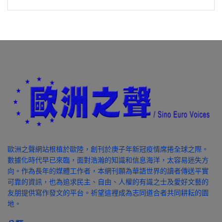
歐洲之聲網站根植於歐陸，創刊於庚子年新冠疫情席捲全球之際。
數據化時代早已來臨，面對浩瀚的知識和信息海洋，太容易迷失方
向。作為長年的媒體工作者，本網刊願為華語世界的讀者傳送平實
可靠的資訊，也為追求民主、自由、人權的有識之士及愛好文藝的
友朋提供寫作發文的平台。祈望這裡成為志同道合者共同耕耘的園
地。