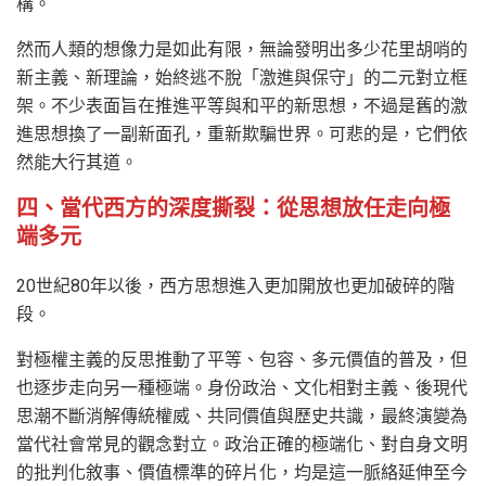
構。
然而人類的想像力是如此有限，無論發明出多少花里胡哨的
新主義、新理論，始終逃不脫「激進與保守」的二元對立框
架。不少表面旨在推進平等與和平的新思想，不過是舊的激
進思想換了一副新面孔，重新欺騙世界。可悲的是，它們依
然能大行其道。
四、當代西方的深度撕裂：從思想放任走向極
端多元
20世紀80年以後，西方思想進入更加開放也更加破碎的階
段。
對極權主義的反思推動了平等、包容、多元價值的普及，但
也逐步走向另一種極端。身份政治、文化相對主義、後現代
思潮不斷消解傳統權威、共同價值與歷史共識，最終演變為
當代社會常見的觀念對立。政治正確的極端化、對自身文明
的批判化敘事、價值標準的碎片化，均是這一脈絡延伸至今