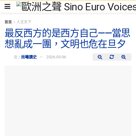
首頁
人文天下
最反西方的是西方自己——當思
想亂成一團，文明也危在旦夕
文 /
尚曦讀史
2026-05-06