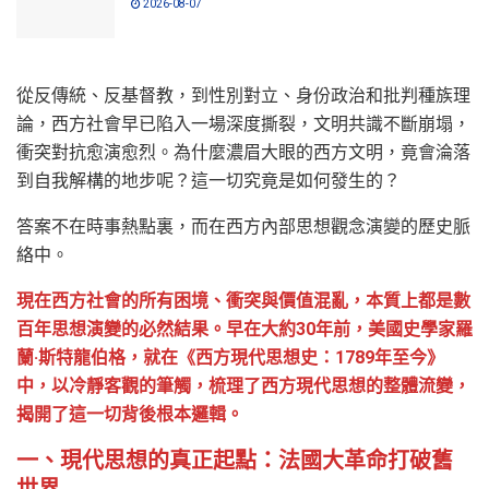
2026-08-07
從反傳統、反基督教，到性別對立、身份政治和批判種族理
論，西方社會早已陷入一場深度撕裂，文明共識不斷崩塌，
衝突對抗愈演愈烈。為什麼濃眉大眼的西方文明，竟會淪落
到自我解構的地步呢？這一切究竟是如何發生的？
答案不在時事熱點裏，而在西方內部思想觀念演變的歷史脈
絡中。
現在西方社會的所有困境、衝突與價值混亂，本質上都是數
百年思想演變的必然結果。早在大約30年前，美國史學家羅
蘭·斯特龍伯格，就在《西方現代思想史：1789年至今》
中，以冷靜客觀的筆觸，梳理了西方現代思想的整體流變，
揭開了這一切背後根本邏輯。
一、現代思想的真正起點：法國大革命打破舊