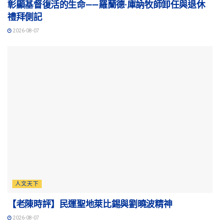
彰顯基督復活的生命——羅蘭德·庫訥牧師卸任與退休
禮拜側記
2026-08-07
人文天下
【老陳時評】民運聖地萊比錫與劉曉波精神
2026-08-07