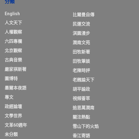
分類
English
比爾曼自傳
人文天下
民運交流
人權觀察
淇園漫步
六四專欄
潤南文苑
北京觀察
田牧新著
古典音樂
田牧筆談
嚴家祺新著
老陳時評
圖博特
老魏論天下
墨爾本夜語
胡平論政
專文
視頻薈萃
政經論壇
追思萬潤南
文學世界
關注熱點
文革60週年
雪山下的火焰
未分類
香江寄語