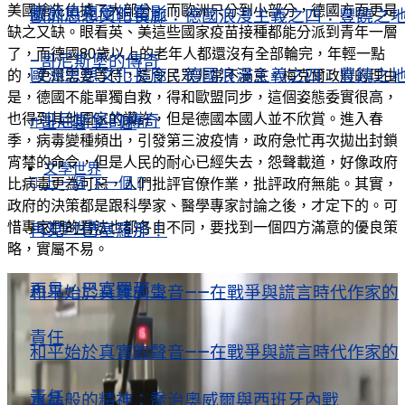
美國搶先佔據了大部分，而歐洲只分到小部分，德國方面更是
關於烏克蘭的電影
歐洲思想文化長廊：德國浪漫主義之四：豐饒之
缺之又缺。眼看英、美這些國家疫苗接種都能分派到青年一層
了，而德國80歲以上的老年人都還沒有全部輪完，年輕一點
–哥尼斯堡的傳奇
歐洲思想文化長廊：德國浪漫主義之四：豐饒之
的，更還需要等待，這令民眾非常不滿意。梅克爾政府的理由
是，德國不能單獨自救，得和歐盟同步，這個姿態委實很高，
也得到其他國家的讚許，但是德國本國人並不欣賞。進入春
–哥尼斯堡的傳奇
上一個
下一個
季，病毒變種頻出，引發第三波疫情，政府急忙再次拋出封鎖
宵禁的命令，但是人民的耐心已經失去，怨聲載道，好像政府
文學世界
上一個
下一個
比病毒更為可惡，人們批評官僚作業，批評政府無能。其實，
政府的決策都是跟科學家、醫學專家討論之後，才定下的。可
惜專家們的看法也都各自不同，要找到一個四方滿意的優良策
文學世界
再見，巴塞羅那！
略，實屬不易。
再見，巴塞羅那！
和平始於真實的聲音——在戰爭與謊言時代作家的
責任
和平始於真實的聲音——在戰爭與謊言時代作家的
責任
水晶般的精神：喬治奧威爾與西班牙內戰