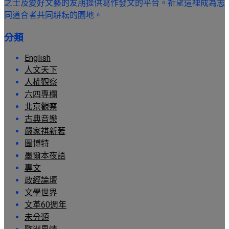
之士及愛好文藝的友朋提供寫作發文的平台。祈望這裡成為志
同道合者共同耕耘的園地。
分類
English
人文天下
人權觀察
六四專欄
北京觀察
古典音樂
嚴家祺新著
圖博特
墨爾本夜語
專文
政經論壇
文學世界
文革60週年
未分類