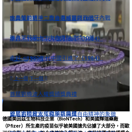
水晶般的精神：喬治奧威爾與西班牙內戰
瑞典茉莉第十二次自選題畫詩10首
瑞典茉莉第十二次自選題畫詩10首
幸好，1980年代中國引進了《1984》
幸好，1980年代中國引進了《1984》
上一個
下一個
視頻薈萃
上一個
下一個
視頻薈萃
首屆劉曉波人權獎頒獎典禮
首屆劉曉波人權獎頒獎典禮
聖尼古拉教堂：和平祈禱與自由精神的象徵
德國美因茲生物科技企業（BioNTech）和美國輝瑞藥廠
（Pfizer）所生產的疫苗似乎被美國搶先佔據了大部分，而歐