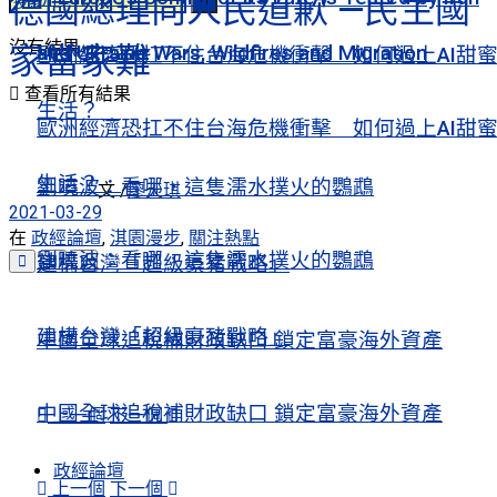
德國總理向人民道歉 —民主國
沒有結果
家當家難
and Ukraine Wars, Wildfires and Migration
歐洲經濟恐扛不住台海危機衝擊 如何過上AI甜
查看所有結果
生活？
歐洲經濟恐扛不住台海危機衝擊 如何過上AI甜
生活？
劉曉波：看哪，這隻濡水撲火的鸚鵡
文 /
廖天琪
2021-03-29
在
政經論壇
,
淇園漫步
,
關注熱點
劉曉波：看哪，這隻濡水撲火的鸚鵡
建構台灣「超級豪豬戰略」
建構台灣「超級豪豬戰略」
中國全球追稅補財政缺口 鎖定富豪海外資產
中國全球追稅補財政缺口 鎖定富豪海外資產
上一個
下一個
政經論壇
上一個
下一個