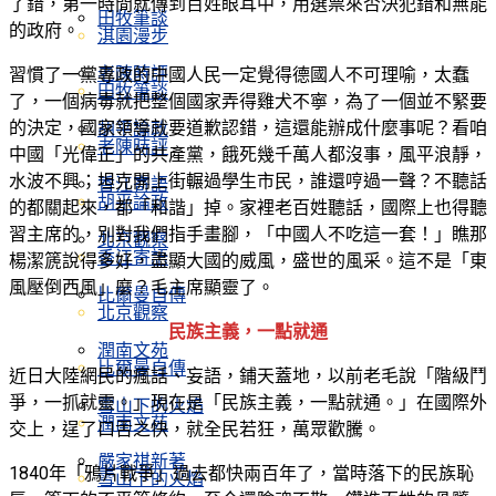
了錯，第一時間就傳到百姓眼耳中，用選票來否決犯錯和無能
田牧筆談
的政府。
淇園漫步
老陳時評
習慣了一黨專政的中國人民一定覺得德國人不可理喻，太蠢
田牧筆談
了，一個病毒就把整個國家弄得雞犬不寧，為了一個並不緊要
的決定，國家領導就要道歉認錯，這還能辦成什麼事呢？看咱
胡平論政
老陳時評
中國「光偉正」的共產黨，餓死幾千萬人都沒事，風平浪靜，
水波不興；坦克開上街輾過學生市民，誰還哼過一聲？不聽話
香江寄語
胡平論政
的都關起來，都「和諧」掉。家裡老百姓聽話，國際上也得聽
習主席的，別對我們指手畫腳，「中國人不吃這一套！」瞧那
北京觀察
香江寄語
楊潔篪說得多好，盡顯大國的威風，盛世的風采。這不是「東
風壓倒西風」麼？毛主席顯靈了。
比爾曼自傳
北京觀察
民族主義，一點就通
潤南文苑
比爾曼自傳
近日大陸網民的瘋話、妄語，鋪天蓋地，以前老毛說「階級鬥
爭，一抓就靈。」現在是「民族主義，一點就通。」在國際外
雪山下的火焰
潤南文苑
交上，逞了口舌之快，就全民若狂，萬眾歡騰。
嚴家祺新著
1840年「鴉片戰爭」過去都快兩百年了，當時落下的民族恥
雪山下的火焰