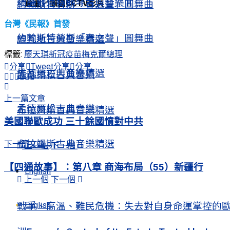
精選舒伯特鋼琴古典音樂Ⅱ
意圖／擷自CCTV影片
約翰斯特勞斯「春之聲」圓舞曲
台灣《民報》首發
約翰斯特勞斯「春之聲」圓舞曲
維瓦地古典音樂精選
標籤:
廖天琪
新冠疫苗
梅克爾總理
分享
Tweet
分享
分享
維瓦地古典音樂精選
孟德爾松古典音樂
上一篇文章
孟德爾松古典音樂
布拉姆斯古典音樂精選
美國聯歐成功 三十餘國憤對中共
布拉姆斯古典音樂精選
下一篇文章
上一個
下一個
【四通故事】：第八章 商海布局（55）新疆行
English
上一個
下一個
English
戰爭、高溫、難民危機：失去對自身命運掌控的