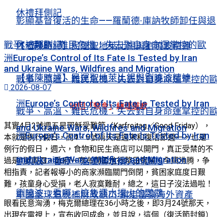
休禮拜側記
彰顯基督復活的生命——羅蘭德·庫訥牧師卸任與退
休禮拜側記
戰爭、高溫、難民危機：失去對自身命運掌控的歐
【老陳時評】民運聖地萊比錫與劉曉波精神
洲Europe’s Control of Its Fate Is Tested by Iran
and Ukraine Wars, Wildfires and Migration
【老陳時評】民運聖地萊比錫與劉曉波精神
戰爭、高溫、難民危機：失去對自身命運掌控的
2026-08-07
洲Europe’s Control of Its Fate Is Tested by Iran
收回「禁令」總理道歉
戰爭、高溫、難民危機：失去對自身命運掌控的
其實4月2號週五是耶穌受難節（Karfreitag／Good Friday），
and Ukraine Wars, Wildfires and Migration
洲Europe’s Control of Its Fate Is Tested by Iran
本就是例行假日，而4、5號兩天是週末和復活節週一，也是
例行的假日，週六，食物和民生商店可以開門，真正受禁的不
and Ukraine Wars, Wildfires and Migration
劉曉波：看哪，這隻濡水撲火的鸚鵡
過是1號周四。政府一宣布周四進行整日宵禁，全國沸腾，争
相指責，記者報導小的商家瀕臨關門倒閉，貧困家庭度日艱
難，孩童身心受損，老人寂寞難耐，總之，這日子沒法過啦！
劉曉波：看哪，這隻濡水撲火的鸚鵡
中國全球追稅補財政缺口 鎖定富豪海外資產
眼看民意洶湧，梅克爾總理在36小時之後，即3月24號那天，
出現在電視上，宣布收回成命，並且說，這個（復活節封鎖）