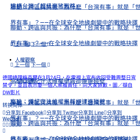
建構台灣「超級豪豬戰略」
聯動、跨區與共振：為什麽「台灣有事」就是「
界有事」？——在全球安全地緣劇變中的戰略抉擇
聯動、跨區與共振：為什麽「台灣有事」就是「
界有事」？——在全球安全地緣劇變中的戰略抉擇
上一個
下一個
人權觀察
上一個
下一個
德國總理梅克爾在3月24日，在電視上宣布收回受難周整日宵
人權觀察
高瑜：遵紀守法維權舉報卻連連碰壁
禁令，並且表示要一個人承擔責任，向大家道歉。圖／擷自
DW影片
高瑜：遵紀守法維權舉報卻連連碰壁
聯動、跨區與共振：為什麽「台灣有事」就是「
转换简体
分享到 Facebook
分享到 Twitter
分享到 Line
分享到
界有事」？——在全球安全地緣劇變中的戰略抉擇
WeChat
聯動、跨區與共振：為什麽「台灣有事」就是「
界有事」？——在全球安全地緣劇變中的戰略抉擇
踏上歐洲疆域，我對劉曉波精神遺產的新思考