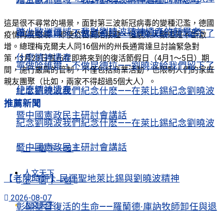
這是很不尋常的場景，面對第三波新冠病毒的變種氾濫，德國
踏上歐洲疆域，我對劉曉波精神遺產的新思考
寧做哈維爾，不做昆德拉——劉曉波給我們留下了
疫情再度嚴峻，即便疫苗開始接種，但感染人數還是不斷激
增。總理梅克爾夫人同16個州的州長通霄達旦討論緊急對
什麼精神遺產
策，3月23日宣布在即將來到的復活節假日（4月1〜5日）期
寧做哈維爾，不做昆德拉——劉曉波給我們留下了
間，施行嚴厲的管制，不僅包括商業活動，也限制人們的家庭
親友團聚（比如，兩家不得超過5個大人）。
什麼精神遺產
紀念劉曉波我們紀念什麽——在萊比錫紀念劉曉波
推薦新聞
暨中國憲政民主研討會講話
紀念劉曉波我們紀念什麽——在萊比錫紀念劉曉波
暨中國憲政民主研討會講話
上一個
下一個
人文天下
【老陳時評】民運聖地萊比錫與劉曉波精神
上一個
下一個
2026-08-07
人文天下
彰顯基督復活的生命——羅蘭德·庫訥牧師卸任與退