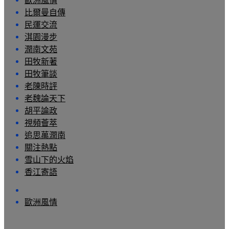
歐洲風情
比爾曼自傳
民運交流
淇園漫步
潤南文苑
田牧新著
田牧筆談
老陳時評
老魏論天下
胡平論政
視頻薈萃
追思萬潤南
關注熱點
雪山下的火焰
香江寄語
歐洲風情