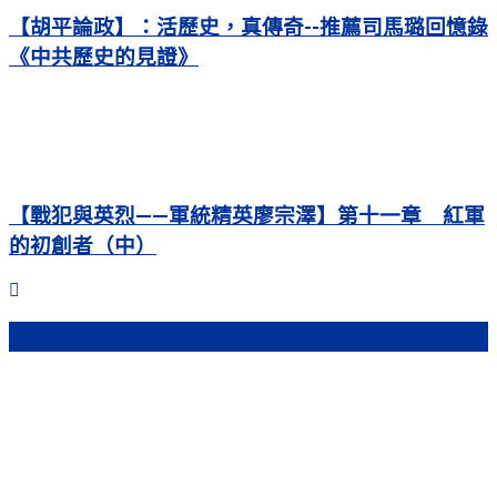
【胡平論政】：活歷史，真傳奇--推薦司馬璐回憶錄
《中共歷史的見證》
【戰犯與英烈——軍統精英廖宗澤】第十一章 紅軍
的初創者（中）
熱門文章