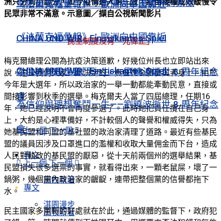
洲只分到小部分，如今疫情進入第三波，疫苗接種成效緩慢令
聖尼古拉教堂：和平祈禱與自由精神的象徵
《法蘭克福彙報》：歐洲向中國靠近
民眾非常不滿意。示意圖／擷自公視新聞影片
《法蘭克福彙報》：歐洲向中國靠近
CHINA UND WIR · Ein riskantes Spiel
民主制度沒有「光偉正」
梅克爾總理公開為抗疫決策道歉，好幾位州長也立即站出來
CHINA UND WIR · Ein riskantes Spiel
為信仰與理想奮鬥一生——劉曉波逝世 8 周年紀念
說，這是我們大家一起決定的，責任在全體參與者身上。由於
今年是大選年，所以政治家的一舉一動都能牽動民意，直接或
會
間接影響到秋季的選舉。梅克爾夫人當了四屆總理，任期16
為信仰與理想奮鬥一生——劉曉波逝世 8 周年紀念
年，她已經說明不會再度參選了。此時她把責任攬在自己身
上，大約是心裡準備好，不計較個人的聲譽和權威得失，只為
會
上一個
下一個
她基民盟和同盟的基社盟的政治家清理了道路。最近有些基民
盟的議員因涉及口罩進口的濫權和收取大量佣金而下台，造成
專文
人民對執政的基民盟的厭惡，從十天前兩個州的選舉結果，基
上一個
下一個
民盟損失很多選票的事實，就看得出來，一顆老鼠屎，壞了一
鍋粥，幾個黨內政治家的齷齪，連帶把整個黨的信譽都拖下
田牧新著
專文
水。
淇園漫步
民主國家多黨制的好處就在於此，通過媒體的監督下，政府犯
田牧新著