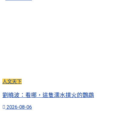
人文天下
劉曉波：看哪，這隻濡水撲火的鸚鵡
2026-08-06