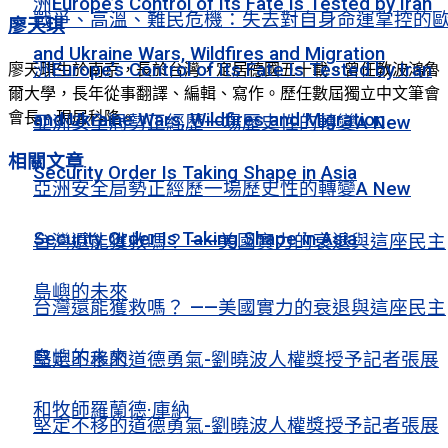
洲Europe’s Control of Its Fate Is Tested by Iran
戰爭、高溫、難民危機：失去對自身命運掌控的
廖天琪
and Ukraine Wars, Wildfires and Migration
洲Europe’s Control of Its Fate Is Tested by Iran
廖天琪生於南京，長於台灣，定居德國五十載。曾任教波鴻魯
爾大學，長年從事翻譯、編輯、寫作。歷任數屆獨立中文筆會
會長。現居科隆。
and Ukraine Wars, Wildfires and Migration
亞洲安全局勢正經歷一場歷史性的轉變A New
相關
文章
Security Order Is Taking Shape in Asia
亞洲安全局勢正經歷一場歷史性的轉變A New
Security Order Is Taking Shape in Asia
台灣還能獲救嗎？ ——美國實力的衰退與這座民主
島嶼的未來
台灣還能獲救嗎？ ——美國實力的衰退與這座民主
島嶼的未來
堅定不移的道德勇氣-劉曉波人權獎授予記者張展
和牧師羅蘭德·庫納
堅定不移的道德勇氣-劉曉波人權獎授予記者張展