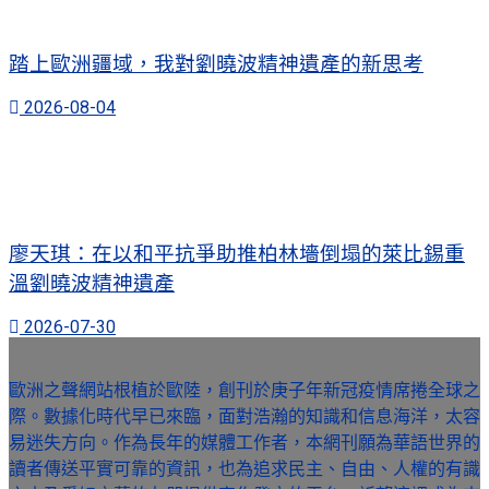
踏上歐洲疆域，我對劉曉波精神遺產的新思考
2026-08-04
廖天琪：在以和平抗爭助推柏林墻倒塌的萊比錫重
溫劉曉波精神遺產
2026-07-30
歐洲之聲網站根植於歐陸，創刊於庚子年新冠疫情席捲全球之
際。數據化時代早已來臨，面對浩瀚的知識和信息海洋，太容
易迷失方向。作為長年的媒體工作者，本網刊願為華語世界的
讀者傳送平實可靠的資訊，也為追求民主、自由、人權的有識