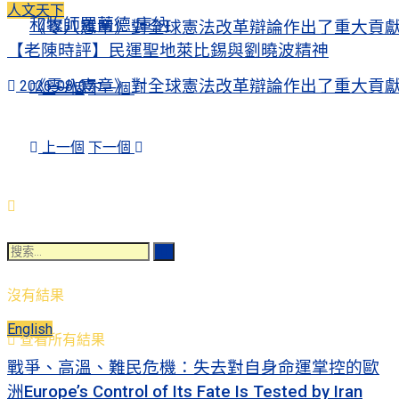
人文天下
和牧師羅蘭德·庫納
《零八憲章》對全球憲法改革辯論作出了重大貢
【老陳時評】民運聖地萊比錫與劉曉波精神
《零八憲章》對全球憲法改革辯論作出了重大貢
2026-08-07
上一個
下一個
上一個
下一個
沒有結果
English
查看所有結果
戰爭、高溫、難民危機：失去對自身命運掌控的歐
洲Europe’s Control of Its Fate Is Tested by Iran