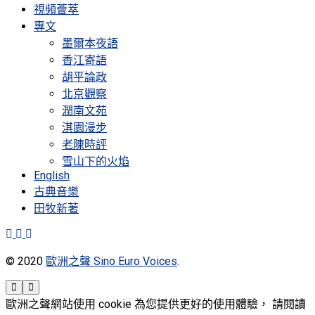
視頻薈萃
專文
墨爾本夜語
香江寄語
胡平論政
北京觀察
潤南文苑
淇園漫步
老陳時評
雪山下的火焰
English
古典音樂
田牧新著
© 2020
歐洲之聲 Sino Euro Voices
.
歐洲之聲網站使用 cookie 為您提供更好的使用體驗， 請閱讀