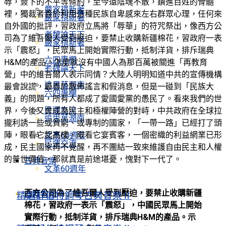
辱，簽下的不平等條約，至今還陰魂不散，鑽進百姓的骨髓
嚴家祺新著
裡，獨裁者善於利用這種民族自卑感來左右群眾心理，任何來
嚴家祺新著
自外國的批評，習政府立馬將「辱華」的符咒祭出，像西方公
老魏論天下
司為了維吾爾人受到壓迫，要禁止收購新疆棉花，習政府一表
嚴家祺新著
示「震怒」，民眾馬上開始實際行動，抵制洋貨，排斥瑞典
六四專欄
H&M的產品。怎麼就沒有中國人為那百萬被關進「再教育
老魏論天下
營」中的維吾爾人表示同情？大陸人明明知道中共的宣傳機構
追思萬潤南
最會說謊，最善於散佈謠言和假消息，但是一碰到「民族大
六四專欄
義」的問題，所有人都成了愛國愛黨的愚民了。看來我們的世
民運交流
界，今後又會成為民主和極權陣營的對峙，中共政府在全球拉
追思萬潤南
攏利誘一些或貧窮、或專制的國家，「一帶一路」已經打了頭
陣，眼看它起高樓，眼看它宴賓客，一個密織的利益網業已形
文革60週年
民運交流
成，民主國家再不覺醒，再不團結一致來維護自由民主和人權
的普世價值，那就真是前途堪憂，愧對下一代了。
古典音樂
文革60週年
西方公司為了維吾爾人受到壓迫，要禁止收購新疆
古典音樂
精選舒伯特鋼琴古典音樂Ⅱ
棉花，習政府一表示「震怒」，中國民眾馬上開始
實際行動，抵制洋貨，排斥瑞典H&M的產品。示