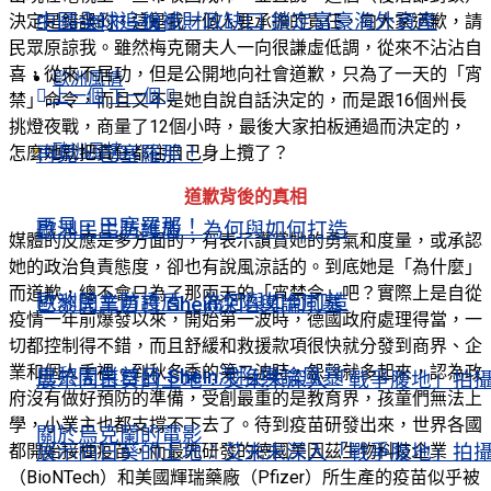
中國全球追稅補財政缺口 鎖定富豪海外資產
決定是錯誤的，這是我一個人要承擔的責任，向大家道歉，請
上一個
下一個
民眾原諒我。雖然梅克爾夫人一向很謙虛低調，從來不沾沾自
喜，從來不居功，但是公開地向社會道歉，只為了一天的「宵
歐洲風情
上一個
下一個
禁」命令，而且又不是她自說自話決定的，而是跟16個州長
挑燈夜戰，商量了12個小時，最後大家拍板通過而決定的，
歐洲風情
再見，巴塞羅那！
怎麼她就把責任都往自己身上攬了？
道歉背後的真相
再見，巴塞羅那！
歐洲民主防護盾 為何與如何打造
媒體的反應是多方面的，有表示讚賞她的勇氣和度量，或承認
她的政治負責態度，卻也有說風涼話的。到底她是「為什麼」
而道歉，總不會只為了那兩天的「宵禁令」吧？實際上是自從
歐洲民主防護盾 為何與如何打造
巴黎開業首日 Shein深陷輿論風暴
疫情一年前爆發以來，開始第一波時，德國政府處理得當，一
切都控制得不錯，而且舒緩和救援款項很快就分發到商界、企
業和個人手裡。到秋冬季的第二波時，怨聲就多起來，認為政
巴黎開業首日 Shein深陷輿論風暴
展示向日葵的土地：艾未未深入「戰爭腹地」拍
府沒有做好預防的準備，受創最重的是教育界，孩童們無法上
學，小業主也都支撐不下去了。待到疫苗研發出來，世界各國
關於烏克蘭的電影
展示向日葵的土地：艾未未深入「戰爭腹地」拍
都開始接種疫苗，而最先研發的德國美因茲生物科技企業
（BioNTech）和美國輝瑞藥廠（Pfizer）所生產的疫苗似乎被