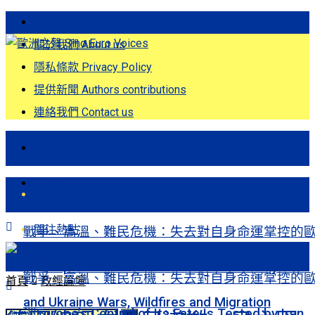
歐洲之聲發刊詞 Eng
關於我們 About us
隱私條款 Privacy Policy
提供新聞 Authors contributions
連絡我們 Contact us
首頁
關注熱點
首頁
關注熱點
戰爭、高溫、難民危機：失去對自身命運掌控的
洲Europe’s Control of Its Fate Is Tested by Iran
戰爭、高溫、難民危機：失去對自身命運掌控的
首頁
政經論壇
and Ukraine Wars, Wildfires and Migration
洲Europe’s Control of Its Fate Is Tested by Iran