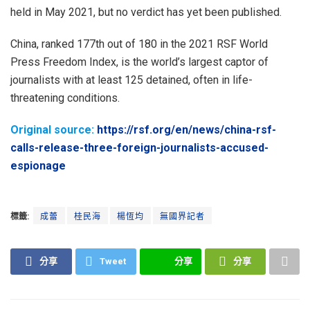
held in May 2021, but no verdict has yet been published.
China, ranked 177th out of 180 in the 2021 RSF World
Press Freedom Index, is the world’s largest captor of
journalists with at least 125 detained, often in life-
threatening conditions.
Original source:
https://rsf.org/en/news/china-rsf-
calls-release-three-foreign-journalists-accused-
espionage
標籤:
成蕾
桂民海
楊恆均
無國界記者
分享
Tweet
分享
分享