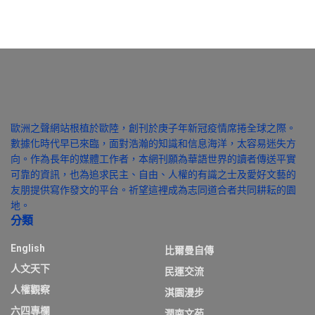
歐洲之聲網站根植於歐陸，創刊於庚子年新冠疫情席捲全球之際。
數據化時代早已來臨，面對浩瀚的知識和信息海洋，太容易迷失方
向。作為長年的媒體工作者，本網刊願為華語世界的讀者傳送平實
可靠的資訊，也為追求民主、自由、人權的有識之士及愛好文藝的
友朋提供寫作發文的平台。祈望這裡成為志同道合者共同耕耘的園
地。
分類
English
比爾曼自傳
人文天下
民運交流
人權觀察
淇園漫步
六四專欄
潤南文苑