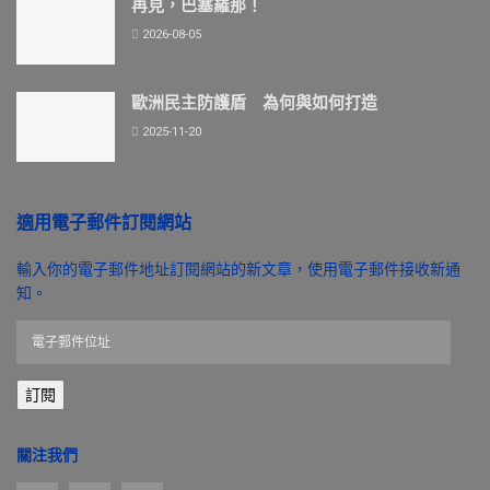
再見，巴塞羅那！
2026-08-05
歐洲民主防護盾 為何與如何打造
2025-11-20
適用電子郵件訂閱網站
輸入你的電子郵件地址訂閱網站的新文章，使用電子郵件接收新通
知。
電
子
郵
訂閱
件
位
址
關注我們