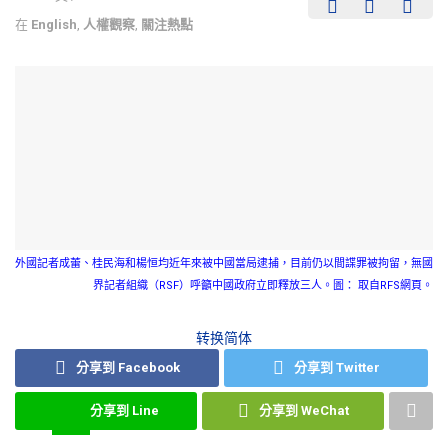
在
English
,
人權觀察
,
關注熱點
外國記者成蕾、桂民海和楊恒均近年來被中國當局逮捕，目前仍以間諜罪被拘留，無國
界記者組織（RSF）呼籲中國政府立即釋放三人。圖： 取自RFS網頁。
转换简体
分享到 Facebook
分享到 Twitter
分享到 Line
分享到 WeChat