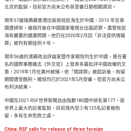
北京的監獄，目前官方尚未公布其受審日期相關資訊。
現年57歲瑞典籍香港出版商桂民海生於中國，2015 年在泰
國遭綁架，幾個月後在中國國家電視台出面認罪。盡管桂民
海有嚴重的健康問題，他仍在2020年2月因「非法提供情報
罪」被判有期徒刑十年。
現年56歲的澳籍政治評論家暨作家楊恒均生於中國，曾在著
名的國際事務雜志《外交官》上發表多篇批評中國政權的文
章，2019年1月在廣州被捕，依「間諜罪」被起訴後，拘留
期間遭受酷刑。楊恒均已於2021年5月受審，但官方尚未公
布判決結果。
中國在2021 RSF世界新聞自由指數180國中排名第177，是
世界上最大的記者監獄，目前境內至少有125名記者被拘
留，多有生命危險之虞。
China: RSF calls for release of three foreign