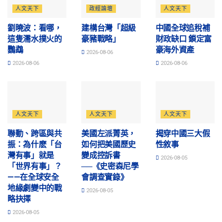
人文天下
政經論壇
人文天下
劉曉波：看哪，
建構台灣「超級
中國全球追稅補
這隻濡水撲火的
豪豬戰略」
財政缺口 鎖定富
鸚鵡
豪海外資產
2026-08-06
2026-08-06
2026-08-06
人文天下
人文天下
人文天下
聯動、跨區與共
美國左派菁英，
揭穿中國三大假
振：為什麽「台
如何把美國歷史
性敘事
灣有事」就是
變成控訴書
2026-08-05
「世界有事」？
──《史密森尼學
——在全球安全
會調查實錄》
地緣劇變中的戰
2026-08-05
略抉擇
2026-08-05