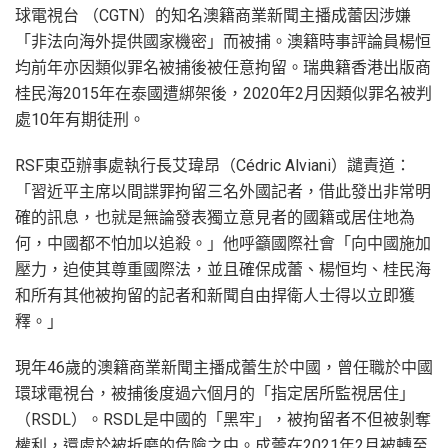
球電視台 （CGTN）的知名澳籍商業新聞主播成蕾因涉嫌
「非法向海外提供國家機密」而被捕。澳籍時事評論員楊恒
均前年亦因類似罪名被捕後被任意拘留。瑞典籍香港出版商
桂民海2015年在泰國遭綁架後，2020年2月因類似罪名被判
處10年有期徒刑。
RSF東亞辦事處執行長艾瑋昂（Cédric Alviani）譴責道：
「習近平主席以間諜罪拘留三名外國記者，借此發出非常明
確的訊息，也就是無論發表獨立意見者的國籍或居住地為
何，中國都不怕加以追殺。」他呼籲國際社會「向中國施加
壓力，迫使其尊重國際法，並且確保成蕾、楊恒均、桂民海
和所有其他被拘留的記者和新聞自由捍衛人士得以立即獲
釋。」
現年46歲的澳籍商業新聞主播成蕾生於中國，曾任職於中國
環球電視台，被捕後度過六個月的「指定居所監視居住」
（RSDL）。RSDL是中國的「黑牢」，被拘留者不但被剝奪
權利，還處於被折磨的危險之中。成蕾在2021年2月被轉至