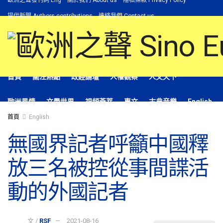
歐洲之聲發刊詞 Eng
關於我們 About us
隱私條款 Privacy Policy
提供新聞 Authors contributions
連絡我們 Contact us
首頁
關注熱點
政經論壇
人權觀察
人文天下
歐洲風情
文學世界
視頻薈萃
專文
古典音樂
English
首頁
English
無國界記者呼籲中國釋
放三名被控從事間諜活
動的外國記者
文 /
RSF
2021-08-16