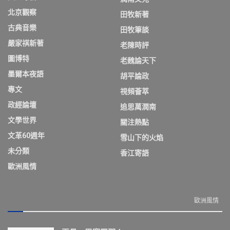
北京觀察
田牧新著
古典音樂
田牧筆談
嚴家祺新著
老陳時評
圖博特
老魏論天下
墨爾本夜語
胡平論政
專文
視頻薈萃
政經論壇
追思萬潤南
文學世界
關注熱點
文革60週年
雪山下的火焰
未分類
香江寄語
歐洲風情
歐洲風情