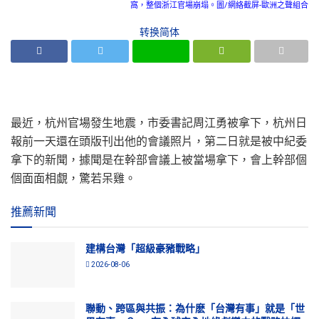
窩，整個浙江官場崩塌。圖/網絡截屏-歐洲之聲組合
转换简体
最近，杭州官場發生地震，市委書記周江勇被拿下，杭州日
報前一天還在頭版刊出他的會議照片，第二日就是被中紀委
拿下的新聞，據聞是在幹部會議上被當場拿下，會上幹部個
個面面相覷，驚若呆雞。
推薦新聞
建構台灣「超級豪豬戰略」
2026-08-06
聯動、跨區與共振：為什麽「台灣有事」就是「世