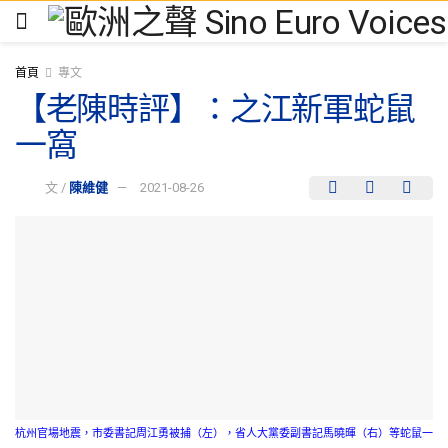
首頁
專文
【老陳時評】：之江新軍蛇鼠
一窩
文 /
陳維健
2021-08-26
杭州官場地震，市委書記周江勇被捕（左），省人大黨委副書記馬曉暉（右）等蛇鼠一