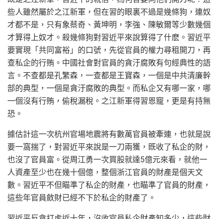
些人雖然屬於之江新軍，但在習的眼裏不過是幾條狗，連奴
才都不是，只有象蔡奇、黃坤明，李強、陳敏爾等少數幾個
才算得上奴才。殺幾條狗對習近平來說算得了什麽。習近平
要實現「共同富裕」的口號，先從官員的權力尋租開刀，再
查私企的行賄。中國社會對官員的貪汙腐敗有句經典性的語
言。不查都是孔繁森，一查都是王寶森，一個是中共清廉幹
部的典型，一個是貪汙腐敗的典型。而私企又有哪一家，哪
一個沒有行賄，偷稅漏稅。之江新軍得習恩寵，更是有持無
恐。
據估計這一次杭州官場地震將有數萬官員被牽連，也就是說
要一窩揣了，對習近平來說是一刀兩獲，既收了私企的財，
也沒了官員富。從周江勇一次買股就達5億元來看，就他一
人資產至少也在幾十個億，整個浙江官員的財產是個天文
數。習近平不但瞄準了私企的財產，也瞄準了官員的財產，
這些年官員斂財已經不下於私企的財產了。
習近平反貪打虎近十年，沒收官員私企財產知多少，這些財