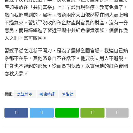
產如果放在「共同富裕」上，早該實現醫療，教育免費了，
然而我們看到的，醫療、教育兩座大山依然壓在國人頭上喘
不過氣來。習近平沒收的私企財產與官員的財產，沒有一分
惠民，而是統統進了習近平與中共紅色權貴家族，個個作漁
人之利，富可敵國。
習近平從之江新軍開刀，是為了震攝全國官場，我連自己嫡
系都不在乎，其他派系自不在話下。他要樹立用人不避親，
打貪也不避親的形象，從而長期執政，以實現他的紅色帝國
春秋大夢。
標籤:
之江新軍
老陳時評
陳維健