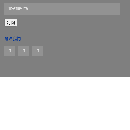
電
子
郵
訂閱
件
位
址
關注我們