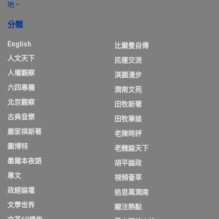
地。
分類
English
比爾曼自傳
人文天下
民運交流
人權觀察
淇園漫步
六四專欄
潤南文苑
北京觀察
田牧新著
古典音樂
田牧筆談
嚴家祺新著
老陳時評
圖博特
老魏論天下
墨爾本夜語
胡平論政
專文
視頻薈萃
政經論壇
追思萬潤南
文學世界
關注熱點