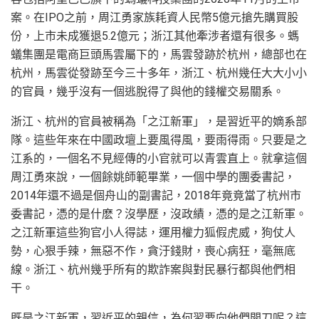
案。在IPO之前，周江勇家族耗資人民幣5億元搶先購買股
份，上市未成獲退5.2億元；浙江其他牽涉者還有很多。螞
蟻集團是電商巨頭馬雲屬下的，馬雲發跡於杭州，總部也在
杭州，馬雲從發跡至今三十多年，浙江、杭州幾任大大小小
的官員，幾乎沒有一個逃脫得了與他的錢權交易關系。
浙江、杭州的官員被稱為「之江新軍」，是習近平的嫡系部
隊。這些年來在中國政壇上要風得風，要雨得雨。只要是之
江系的，一個名不見經傳的小官就可以青雲直上。就拿這個
周江勇來說，一個餘姚師範畢業，一個中學的團委書記，
2014年還不過是個舟山的副書記，2018年竟竟當了杭州市
委書記，憑的是什麽？沒學歷，沒政績，憑的是之江新軍。
之江新軍這些狗官小人得誌，運用權力狐假虎威，狗仗人
勢，心狠手辣，無惡不作，貪汙錢財，喪心病狂，毫無底
線。浙江、杭州幾乎所有的欺詐案與對民暴行都與他們相
干。
既是之江新軍，習近平的親信，為何習要向他們開刀呢？這