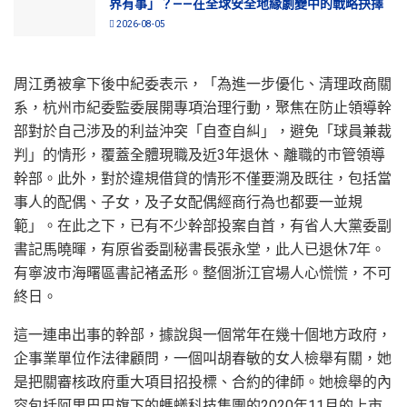
界有事」？——在全球安全地緣劇變中的戰略抉擇
2026-08-05
周江勇被拿下後中紀委表示，「為進一步優化、清理政商關
系，杭州市紀委監委展開專項治理行動，聚焦在防止領導幹
部對於自己涉及的利益沖突「自查自糾」，避免「球員兼裁
判」的情形，覆蓋全體現職及近3年退休、離職的市管領導
幹部。此外，對於違規借貸的情形不僅要溯及既往，包括當
事人的配偶、子女，及子女配偶經商行為也都要一並規
範」。在此之下，已有不少幹部投案自首，有省人大黨委副
書記馬曉暉，有原省委副秘書長張永堂，此人已退休7年。
有寧波市海曙區書記褚孟形。整個浙江官場人心慌慌，不可
終日。
這一連串出事的幹部，據說與一個常年在幾十個地方政府，
企事業單位作法律顧問，一個叫胡春敏的女人檢舉有關，她
是把關審核政府重大項目招投標、合約的律師。她檢舉的內
容包括阿里巴巴旗下的螞蟻科技集團的2020年11月的上市