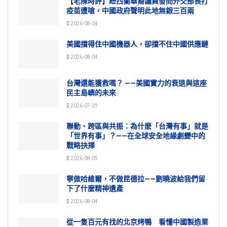
【老陳時評】紐西蘭華裔議員發問外交部長打
疫苗遭嗆，中國政府聲明此地無銀三百兩
2026-08-04
美國擋得住中國機器人，卻擋不住中國供應鏈
2026-08-04
台灣還能獲救嗎？ ——美國實力的衰退與這座
民主島嶼的未來
2026-07-29
聯動、跨區與共振：為什麽「台灣有事」就是
「世界有事」？——在全球安全地緣劇變中的
戰略抉擇
2026-08-05
寧做哈維爾，不做昆德拉——劉曉波給我們留
下了什麼精神遺產
2026-08-04
從一隻百元有找的北京烤鴨 看懂中國製造業