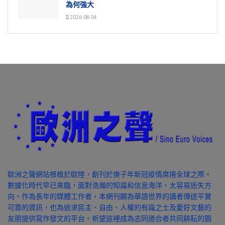
為何強大
2026-08-04
歐洲之聲網站根植於歐陸，創刊於庚子年新冠疫情席捲全球之際。
數據化時代早已來臨，面對浩瀚的知識和信息海洋，太容易迷失方
向。作為長年的媒體工作者，本網刊願為華語世界的讀者傳送平實
可靠的資訊，也為追求民主、自由、人權的有識之士及愛好文藝的
友朋提供寫作發文的平台。祈望這裡成為志同道合者共同耕耘的園