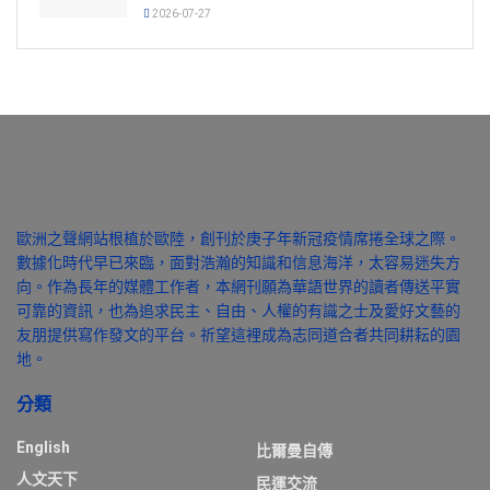
2026-07-27
歐洲之聲網站根植於歐陸，創刊於庚子年新冠疫情席捲全球之際。
數據化時代早已來臨，面對浩瀚的知識和信息海洋，太容易迷失方
向。作為長年的媒體工作者，本網刊願為華語世界的讀者傳送平實
可靠的資訊，也為追求民主、自由、人權的有識之士及愛好文藝的
友朋提供寫作發文的平台。祈望這裡成為志同道合者共同耕耘的園
地。
分類
English
比爾曼自傳
人文天下
民運交流