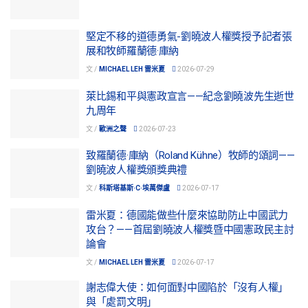
堅定不移的道德勇氣-劉曉波人權獎授予記者張
展和牧師羅蘭德·庫納
文 /
MICHAEL LEH 雷米夏
2026-07-29
萊比錫和平與憲政宣言——紀念劉曉波先生逝世
九周年
文 /
歐洲之聲
2026-07-23
致羅蘭德·庫納（Roland Kühne）牧師的頌詞——
劉曉波人權獎頒獎典禮
文 /
科斯塔基斯·C·埃萬傑盧
2026-07-17
雷米夏：德國能做些什麼來協助防止中國武力
攻台？——首屆劉曉波人權獎暨中國憲政民主討
論會
文 /
MICHAEL LEH 雷米夏
2026-07-17
謝志偉大使：如何面對中國陷於「沒有人權」
與「處罰文明」