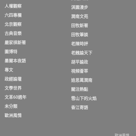
人權觀察
淇園漫步
六四專欄
潤南文苑
北京觀察
田牧新著
古典音樂
田牧筆談
嚴家祺新著
老陳時評
圖博特
老魏論天下
墨爾本夜語
胡平論政
專文
視頻薈萃
政經論壇
追思萬潤南
文學世界
關注熱點
文革60週年
雪山下的火焰
未分類
香江寄語
歐洲風情
歐洲風情