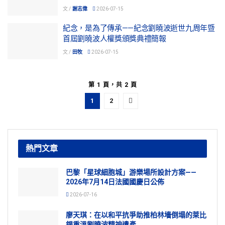
文 /
謝志偉
2026-07-15
紀念，是為了傳承——紀念劉曉波逝世九周年暨
首屆劉曉波人權獎頒獎典禮簡報
文 /
田牧
2026-07-15
第 1 頁，共 2 頁
1
2
熱門文章
巴黎「星球細胞城」游樂場所設計方案——
2026年7月14日法國國慶日公佈
2026-07-16
廖天琪：在以和平抗爭助推柏林墻倒塌的萊比
錫重溫劉曉波精神遺產