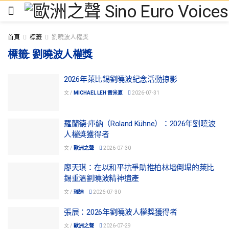
首頁
標籤
劉曉波人權獎
標籤:
劉曉波人權獎
2026年萊比錫劉曉波紀念活動掠影
文 /
MICHAEL LEH 雷米夏
2026-07-31
羅蘭德·庫納（Roland Kühne）：2026年劉曉波
人權獎獲得者
文 /
歐洲之聲
2026-07-30
廖天琪：在以和平抗爭助推柏林墻倒塌的萊比
錫重溫劉曉波精神遺產
文 /
瑞迪
2026-07-30
張展：2026年劉曉波人權獎獲得者
文 /
歐洲之聲
2026-07-29